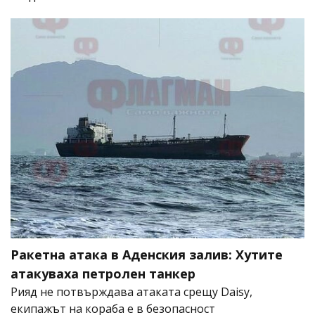
Ракетна атака в Аденския залив: Хутите
атакуваха петролен танкер
Рияд не потвърждава атаката срещу Daisy,
екипажът на кораба е в безопасност