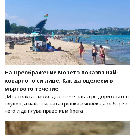
На Преображение морето показва най-
коварното си лице: Как да оцелеем в
мъртвото течение
„Мъртвакът“ може да отнесе навътре дори опитен
плувец, а най-опасната грешка е човек да се бори с
него и да плува право към брега