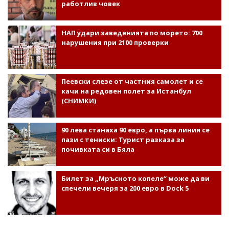
работлив човек
НАП удари заведенията по морето: 700
нарушения при 2100 проверки
Пеевски слезе от частния самолет и се
качи на редовен полет за Истанбул
(СНИМКИ)
90 лева станаха 90 евро, а първа линия се
пази с тениски: Турист разказа за
почивката си в Бяла
Билет за „Мръсното копеле“ може да ви
спечели вечеря за 200 евро в Dock 5