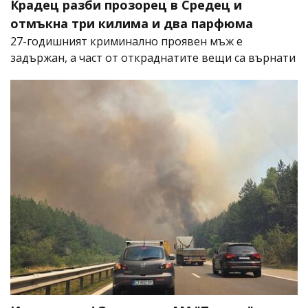
Крадец разби прозорец в Средец и
отмъкна три килима и два парфюма
27-годишният криминално проявен мъж е
задържан, а част от откраднатите вещи са върнати