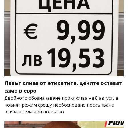
Левът слиза от етикетите, цените остават
само в евро
Двойното обозначаване приключва на 8 август, а
новият режим срещу необосновано поскъпване
влиза в сила ден по-късно