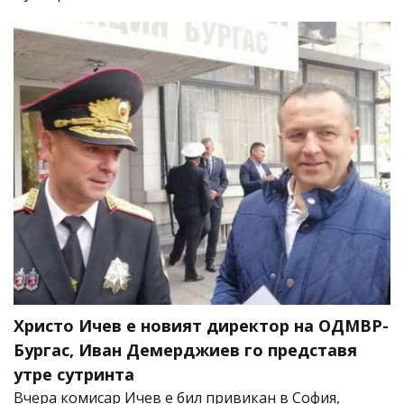
Христо Ичев е новият директор на ОДМВР-
Бургас, Иван Демерджиев го представя
утре сутринта
Вчера комисар Ичев е бил привикан в София,