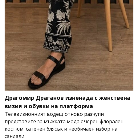
Драгомир Драганов изненада с женствена
визия и обувки на платформа
Телевизионният водещ отново разчупи
представите за мъжката мода с черен флорален
костюм, сатенен блясък и необичаен избор на
сандали