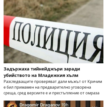
Задържаха тийнейджъри заради
убийството на Младежкия хълм
Разследващите проверяват дали мъжът от Кричим
е бил примамен на предварително уговорена
среща, сред версиите е и престъпление от омраза