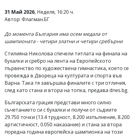
Коментарите
31 Май 2026
, Неделя, 16:20 ч.
под
статиите
Автор: Флагман.БГ
се
въвеждат
До момента България има осем медала от
от
читателите
шампионата - четири златни и четири сребърни
и
редакцията
Стилияна Николова спечели титлата на финала на
не
бухалки и сребро на лента на Европейското
носи
отговорност
първенство по художествена гимнастика, което се
за
провежда в Двореца на културата и спорта във
тях!
Варна. Така тя завършва финалите с три отличия,
Ако
откриете
след като стана и втора на топка, предава dnes.bg.
обиден
за
Българската грация представи много силно
вас
съчетанието си с бухалки и получи от съдиите
коментар,
29.750 точки (13.4 трудност, 8.200 изпълнение, 8.200
моля
сигнализирайте
артистичност, 0.050 наказание) и стана за втора
ни!
поредна година европейска шампионка на този