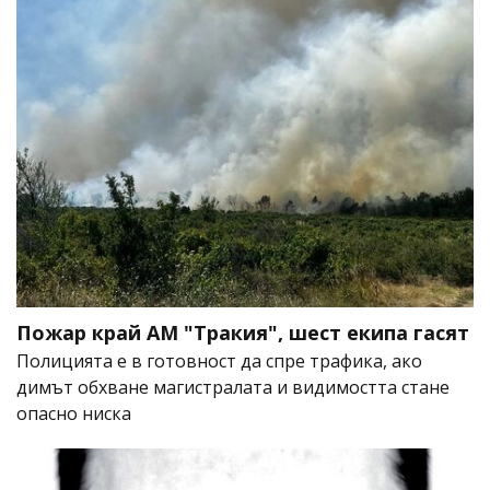
Пожар край АМ "Тракия", шест екипа гасят
Полицията е в готовност да спре трафика, ако
димът обхване магистралата и видимостта стане
опасно ниска