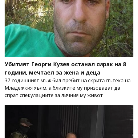
Убитият Георги Кузев останал сирак на 8
години, мечтаел за жена и деца
37-годишният мъж бил пребит на скрита пътека на
Младежкия хълм, а близките му призовават да
спрат спекулациите за личния му живот