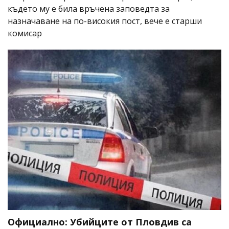
където му е била връчена заповедта за
назначаване на по-високия пост, вече е старши
комисар
Официално: Убийците от Пловдив са