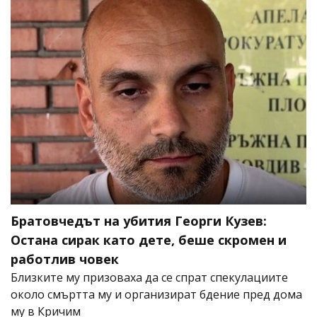
Братовчедът на убития Георги Кузев:
Остана сирак като дете, беше скромен и
работлив човек
Близките му призоваха да се спрат спекулациите
около смъртта му и организират бдение пред дома
му в Кричим