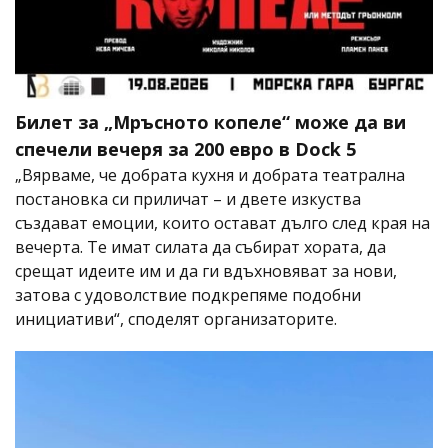
Билет за „Мръсното копеле“ може да ви
спечели вечеря за 200 евро в Dock 5
„Вярваме, че добрата кухня и добрата театрална
постановка си приличат – и двете изкуства
създават емоции, които остават дълго след края на
вечерта. Те имат силата да събират хората, да
срещат идеите им и да ги вдъхновяват за нови,
затова с удоволствие подкрепяме подобни
инициативи“, споделят организаторите.