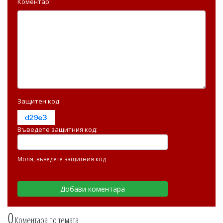
Коментар:
Защитен код:
Въведете защитния код:
Моля, въведете защитния код
0
Коментара по темата