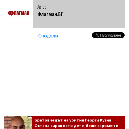
Автор
Флагман.БГ
Сподели
Братовчедът на убития Георги Кузев:
Остана сирак като дете, беше скромен и