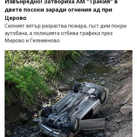
Извънредно! Затвориха АМ "Тракия" в
двете посоки заради огнения ад при
Церово
Силният вятър разраства пожара, гъст дим покри
аутобана, а полицията отбива трафика през
Мирово и Гелеменово