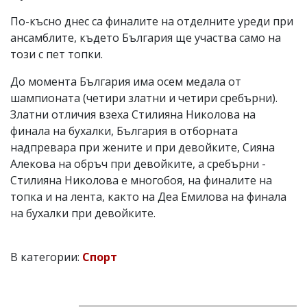
По-късно днес са финалите на отделните уреди при
ансамблите, където България ще участва само на
този с пет топки.
До момента България има осем медала от
шампионата (четири златни и четири сребърни).
Златни отличия взеха Стилияна Николова на
финала на бухалки, България в отборната
надпревара при жените и при девойките, Сияна
Алекова на обръч при девойките, а сребърни -
Стилияна Николова е многобоя, на финалите на
топка и на лента, както на Деа Емилова на финала
на бухалки при девойките.
В категории:
Спорт