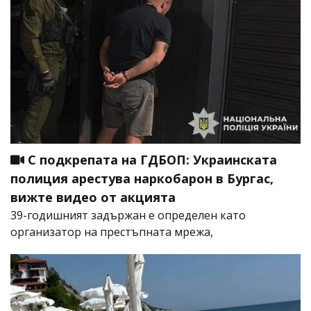
С подкрепата на ГДБОП: Украинската
полиция арестува наркобарон в Бургас,
вижте видео от акцията
39-годишният задържан е определен като
организатор на престъпната мрежа,