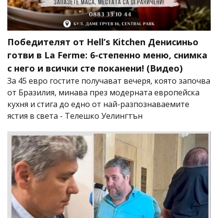
Победителят от Hell’s Kitchen Денисиньо
готви в La Ferme: 6-степенно меню, снимка
с него и всички сте поканени! (Видео)
За 45 евро гостите получават вечеря, която започва
от Бразилия, минава през модерната европейска
кухня и стига до едно от най-разпознаваемите
ястия в света - Телешко Уелингтън