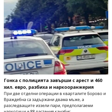
Гонка с полицията завърши с арест и 460
хил. евро, разбиха и наркооранжерия
При две отделни операции в кварталите Борово и
Враждебна са задържани двама мъже, а
разследващите иззели пари, предполагаеми
наркотици и 88 растения канабис