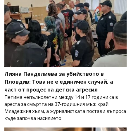
Лияна Панделиева за убийството в
Пловдив: Това не е единичен случай, а
част от процес на детска агресия
Петима непълнолетни между 14 и 17 години са в
ареста за смъртта на 37-годишния мъж край
Младежкия хълм, а журналистката постави въпроса
къде започва насилието