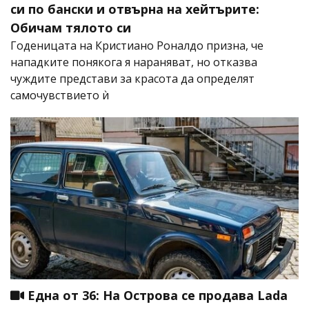
си по бански и отвърна на хейтърите:
Обичам тялото си
Годеницата на Кристиано Роналдо призна, че
нападките понякога я нараняват, но отказва
чуждите представи за красота да определят
самочувствието ѝ
Една от 36: На Острова се продава Lada