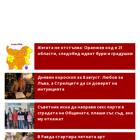
Жегата не отстъпва: Оранжев код в 21
области, следобед идват бури и градушки
Дневен хороскоп за 8 август: Любов за
Лъва, а Стрелците да се доверят на
интуицията
Съветник иска да направи секс парти в
сградата на Общината, плаши със съд, ако
му откажат
В Равда стартира лятната арт