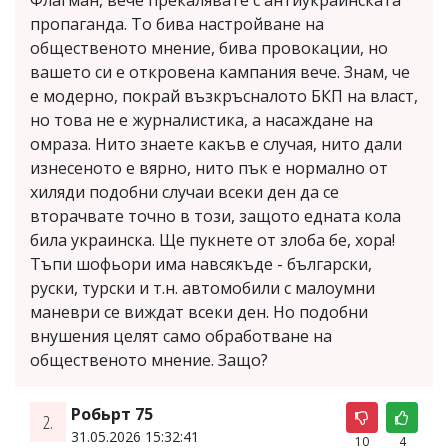
пропаганда. То бива настройване на
общественото мнение, бива провокации, но
вашето си е откровена кампания вече. Знам, че
е модерно, покрай възкръсналото БКП на власт,
но това не е журналистика, а насаждане на
омраза. Нито знаете какъв е случая, нито дали
изнесеното е вярно, нито пък е нормално от
хиляди подобни случаи всеки ден да се
вторачвате точно в този, защото едната кола
била украинска. Ще пукнете от злоба бе, хора!
Тъпи шофьори има навсякъде - български,
руски, турски и т.н. автомобили с малоумни
маневри се виждат всеки ден. Но подобни
внушения целят само обработване на
общественото мнение. Защо?
Робьрт 75
2.
31.05.2026 15:32:41
10
4