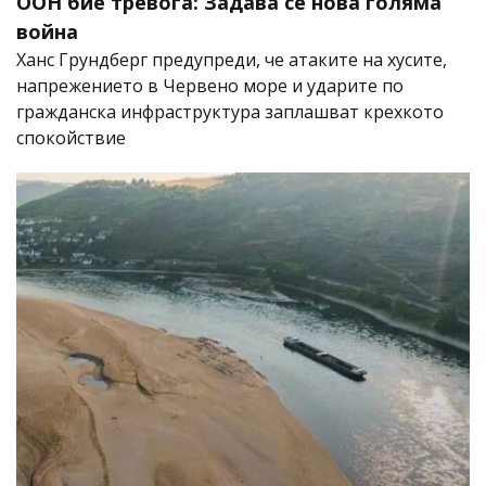
ООН бие тревога: Задава се нова голяма
война
Ханс Грундберг предупреди, че атаките на хусите,
напрежението в Червено море и ударите по
гражданска инфраструктура заплашват крехкото
спокойствие