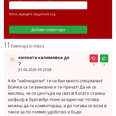
Моля, въведете защитния код
11
Коментара по темата
килната калимявка до
11.
7
1
1
01.06.2026 09:23:08
А бе "наблюдател" ти си бил много специален!
Всички са ти виновни и ти пречат! Да не се
мислиш, че си центъра на света! Когато станеш
шофьор в Бургасбус поне за един час тогава
можеш да ги коментираш, а до тогава се вози в
такси за по голямо удобство и бъди