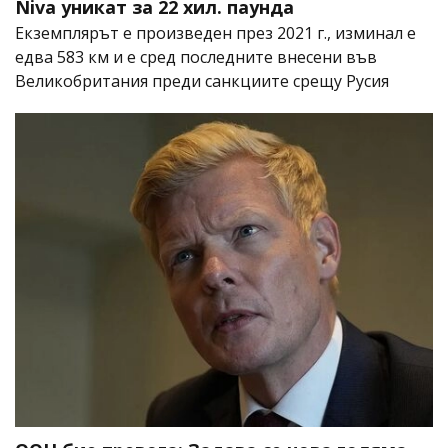
Niva уникат за 22 хил. паунда
Екземплярът е произведен през 2021 г., изминал е
едва 583 км и е сред последните внесени във
Великобритания преди санкциите срещу Русия