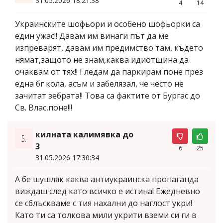
31.05.2026 18:21:38
4
14
Украинските шофьори и особено шофьорки са
един ужас!! Давам им винаги път да ме
изпреварят, давам им предимство там, където
нямат,защото не знам,каква идиотщина да
очаквам от тях!! Гледам да паркирам поне през
една бг кола, асъм и забелязал, че често не
зачитат зебрата!! Това са фактите от Бургас до
Св. Влас,поне!!!
килната калимявка до
5.
3
6
25
31.05.2026 17:30:34
А бе шушляк каква антиукраинска пропаганда
виждаш след като всичко е истина! Ежедневно
се сблъскваме с тия нахални до наглост укри!
Като ти са толкова мили укрити вземи си ги в