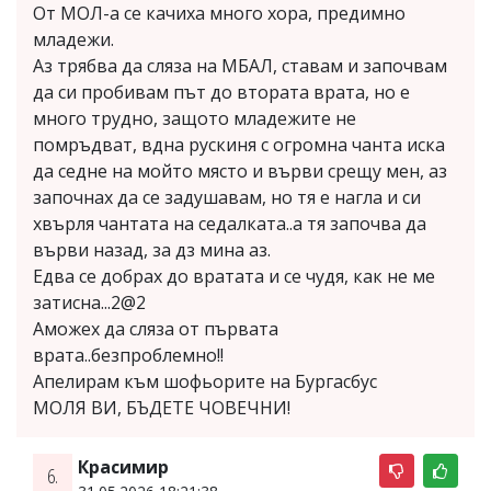
От МОЛ-а се качиха много хора, предимно
младежи.
Аз трябва да сляза на МБАЛ, ставам и започвам
да си пробивам път до втората врата, но е
много трудно, защото младежите не
помръдват, вдна рускиня с огромна чанта иска
да седне на мойто място и върви срещу мен, аз
започнах да се задушавам, но тя е нагла и си
хвърля чантата на седалката..а тя започва да
върви назад, за дз мина аз.
Едва се добрах до вратата и се чудя, как не ме
затисна...2@2
Аможех да сляза от първата
врата..безпроблемно!!
Апелирам към шофьорите на Бургасбус
МОЛЯ ВИ, БЪДЕТЕ ЧОВЕЧНИ!
Красимир
6.