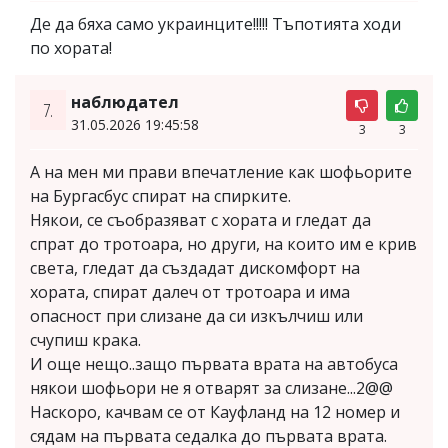
Де да бяха само украинците!!!!! Тъпотията ходи
по хората!
наблюдател
7.
31.05.2026 19:45:58
3
3
А на мен ми прави впечатление как шофьорите
на Бургасбус спират на спирките.
Някои, се съобразяват с хората и гледат да
спрат до тротоара, но други, на които им е крив
света, гледат да създадат дискомфорт на
хората, спират далеч от тротоара и има
опасност при слизане да си изкълчиш или
счупиш крака.
И още нещо..защо първата врата на автобуса
някои шофьори не я отварят за слизане...2@@
Наскоро, качвам се от Кауфланд на 12 номер и
сядам на първата седалка до първата врата.