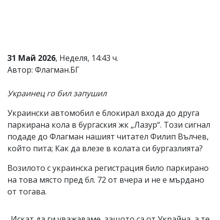
Коментарите
под
статиите
се
въвеждат
от
31 Май 2026
, Неделя, 14:43 ч.
читателите
Автор: Флагман.БГ
и
редакцията
не
Украинец го бил запушил
носи
отговорност
Украински автомобил е блокирал входа до друга
за
паркирана кола в бургаския жк „Лазур“. Този сигнал
тях!
Ако
подаде до Флагман нашият читател Филип Вълчев,
откриете
който пита; Как да влезе в колата си бургазлията?
обиден
за
Возилото с украинска регистрация било паркирано
вас
на това място пред бл. 72 от вчера и не е мърдано
коментар,
моля
от тогава.
сигнализирайте
ни!
„Искат да ги уважаваме, защото са от Украйна, а те,