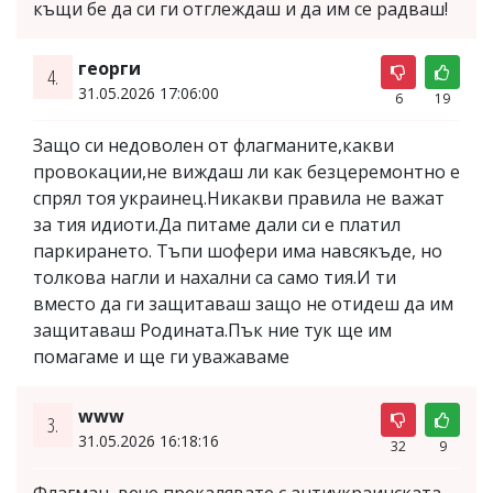
къщи бе да си ги отглеждаш и да им се радваш!
георги
4.
31.05.2026 17:06:00
6
19
Защо си недоволен от флагманите,какви
провокации,не виждаш ли как безцеремонтно е
спрял тоя украинец.Никакви правила не важат
за тия идиоти.Да питаме дали си е платил
паркирането. Тъпи шофери има навсякъде, но
толкова нагли и нахални са само тия.И ти
вместо да ги защитаваш защо не отидеш да им
защитаваш Родината.Пък ние тук ще им
помагаме и ще ги уважаваме
www
3.
31.05.2026 16:18:16
32
9
Флагман, вече прекалявате с антиукраинската