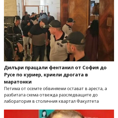
Дилъри пращали фентанил от София до
Русе по куриер, криели дрогата в
маратонки
Петима от осемте обвиняеми остават в ареста, а
разбитата схема отвежда разследващите до
лаборатория в столичния квартал Факултета