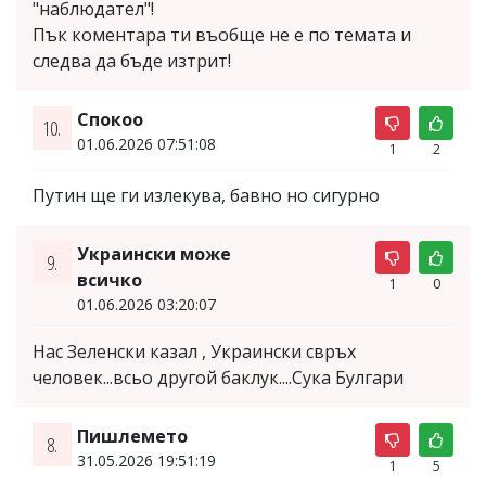
"наблюдател"!
Пък коментара ти въобще не е по темата и
следва да бъде изтрит!
Спокоо
10.
01.06.2026 07:51:08
1
2
Путин ще ги излекува, бавно но сигурно
Украински може
9.
всичко
1
0
01.06.2026 03:20:07
Нас Зеленски казал , Украински свръх
человек...всьо другой баклук....Сука Булгари
Пишлемето
8.
31.05.2026 19:51:19
1
5