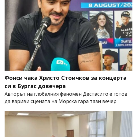
Фонси чака Христо Стоичков за концерта
си в Бургас довечера
Авторът на глобалния феномен Деспасито е готов
да взриви сцената на Морска гара тази вечер