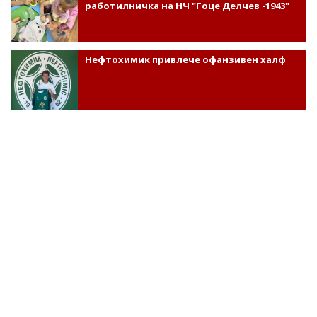
работилничка на НЧ "Гоце Делчев -1943"
Нефтохимик привлече офанзивен халф