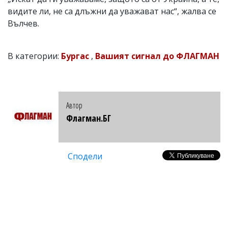
видите ли, не са длъжни да уважават нас“, жалва се
Вълчев.
В категории:
Бургас
,
Вашият сигнал до ФЛАГМАН
Автор
Флагман.БГ
Сподели