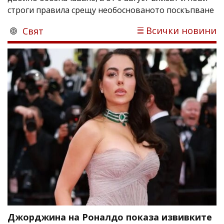
строги правила срещу необоснованото поскъпване
Всички новини
Свят
Джорджина на Роналдо показа извивките