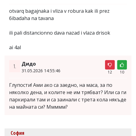
otvarq bagajnaka i vliza v robura kak ili prez
6ibadaha na tavana
ili pali distancionno dava nazad i vlaza drisok
ai 4al
Дидо
1.
31.05.2026 14:55:46
12
10
Глупости! Ами ако са заедно, на маса, за по
няколко дена, и колите не им трябват? Или са ги
паркирали там и са заинали с трета кола някъде
на майната си? Ммммм?
София