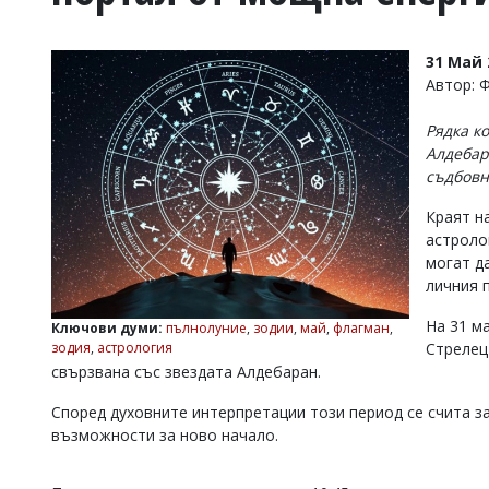
УКРАЙНА
СПОРТ
31 Май 
РАЗСЛЕДВАНЕ
Автор: 
БИЗНЕС
Рядка к
ЮГ
Алдебар
съдбов
Управители:
Краят н
Веселин
Василев,
астроло
email:
могат д
v.vasilev@flagman.bg
личния 
Катя
Касабова,
На 31 м
Ключови думи:
пълнолуние
,
зодии
,
май
,
флагман
,
еmail:
k.kassabova@flagman.bg
зодия
,
астрология
Стрелец
свързвана със звездата Алдебаран.
Главен
редактор:
Според духовните интерпретации този период се счита з
Иван
Колев,
възможности за ново начало.
email:
office@flagman.bg