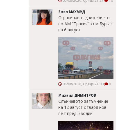
05/08/2026, Сряда 21:27
10
Емел МАХМУД
Ограничават движението
по АМ "Тракия" към Бургас
на 6 август
05/08/2026, Сряда 21:00
0
Михаил ДИМИТРОВ
Слънчевото затъмнение
на 12 август отваря нов
път пред 5 зодии