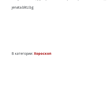
jenata.blitz.bg
В категории:
Хороскоп