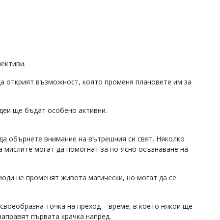
пективи.
да открият възможност, която променя плановете им за
деи ще бъдат особено активни.
да обърнете внимание на вътрешния си свят. Няколко
а мислите могат да помогнат за по-ясно осъзнаване на
оди не променят живота магически, но могат да се
 своеобразна точка на преход – време, в което някои ще
направят първата крачка напред.