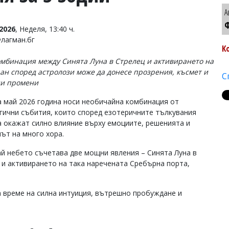
А
Ф
2026
, Неделя, 13:40 ч.
Флагман.бг
К
омбинация между Синята Луна в Стрелец и активирането на
ан според астролози може да донесе прозрения, късмет и
С
ни промени
а май 2026 година носи необичайна комбинация от
гични събития, които според езотеричните тълкувания
а окажат силно влияние върху емоциите, решенията и
път на много хора.
ай небето съчетава две мощни явления – Синята Луна в
 и активирането на така наречената Сребърна порта,
а време на силна интуиция, вътрешно пробуждане и