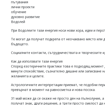
пътувания
лични проекти
обучение
духовно развитие
Водолей
При Водолеите тази енергия носи нови хора, идеи и перс
Те могат да получат подкрепа от неочаквано място или 
бъдещето.
Социалните контакти, сътрудничествата и творческите и
Как да използвате тази енергия
Според езотеричните практики това е подходящ момент 
минути спокойствие, съзнателно дишане или записване н
желанията и целите.
Астрологичните интерпретации приемат, че подобни пери
превърнат в момент на равносметка и нова посока.
31 май може да се окаже не просто ден на пълнолуние, а
получат знак, други решение, а трети просто смелост да 