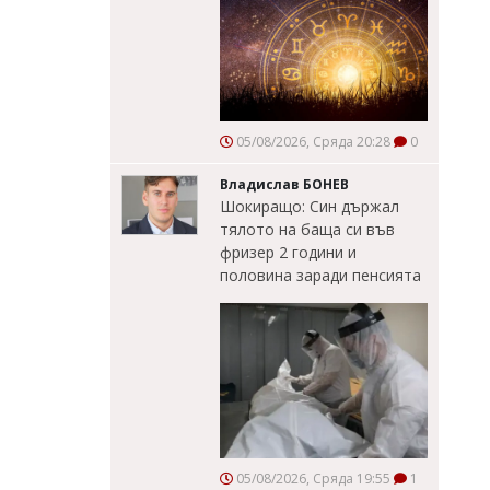
05/08/2026, Сряда 20:28
0
Владислав БОНЕВ
Шокиращо: Син държал
тялото на баща си във
фризер 2 години и
половина заради пенсията
05/08/2026, Сряда 19:55
1