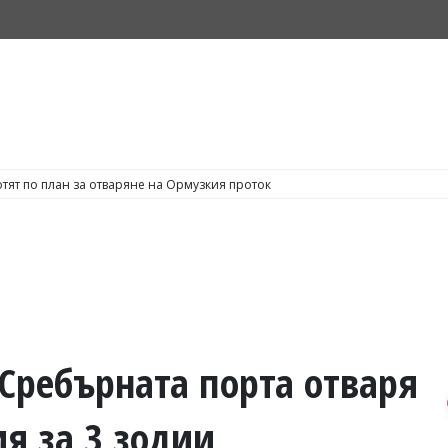
тят по план за отваряне на Ормузкия проток
Сребърната порта отваря
я за 3 зодии