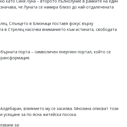
яно като Синя Луна – второто пълнолуние в рамките на един
означава, че Луната се намира близо до най-отдалечената
лец. Слънцето в Близнаци поставя фокус върху
та в Стрелец насочва вниманието към истината, свободата
ебърната порта – символичен енергиен портал, който се
 трансформация.
 Алдебаран, влиянието му се засилва. Мнозина описват този
и усещане за по-ясна житейска посока.
лзвани за: