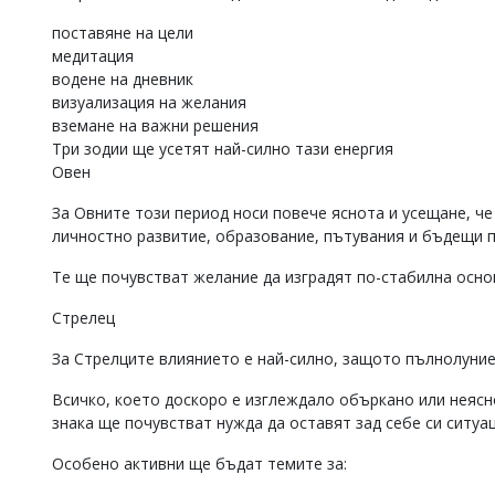
поставяне на цели
медитация
водене на дневник
визуализация на желания
вземане на важни решения
Три зодии ще усетят най-силно тази енергия
Овен
За Овните този период носи повече яснота и усещане, че
личностно развитие, образование, пътувания и бъдещи п
Те ще почувстват желание да изградят по-стабилна осно
Стрелец
За Стрелците влиянието е най-силно, защото пълнолуние
Всичко, което доскоро е изглеждало объркано или неясн
знака ще почувстват нужда да оставят зад себе си ситуац
Особено активни ще бъдат темите за: