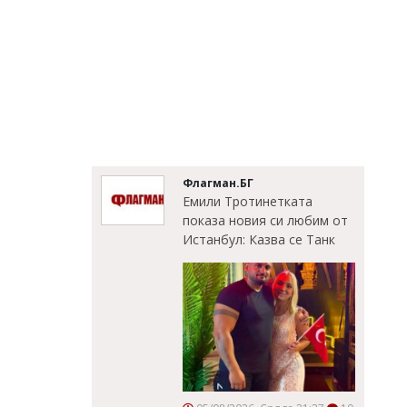
Флагман.БГ
Емили Тротинетката
показа новия си любим от
Истанбул: Казва се Танк