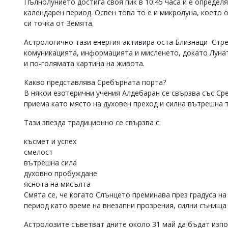
Пълнолунието достига своя пик в 10:45 часа и е определ
Коментарите
календарен период. Освен това то е и микролуна, което 
под
си точка от Земята.
статиите
се
Астрологично тази енергия активира оста Близнаци–Стре
въвеждат
комуникацията, информацията и мисленето, докато Луна
от
и по-голямата картина на живота.
читателите
и
Какво представлява Сребърната порта?
редакцията
В някои езотерични учения Алдебаран се свързва със Ср
не
носи
приема като място на духовен преход и силна вътрешна
отговорност
за
Тази звезда традиционно се свързва с:
тях!
Ако
късмет и успех
откриете
смелост
обиден
вътрешна сила
за
духовно пробуждане
вас
яснота на мисълта
коментар,
моля
Смята се, че когато Слънцето преминава през градуса на
сигнализирайте
период като време на внезапни прозрения, силни сънища 
ни!
Астролозите съветват дните около 31 май да бъдат изпо