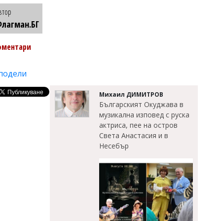
втор
лагман.БГ
оментари
подели
Михаил ДИМИТРОВ
Българският Окуджава в
музикална изповед с руска
актриса, пее на остров
Света Анастасия и в
Несебър