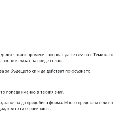
 дълго чакани промени започват да се случват. Теми като
ланове излизат на преден план.
ва за бъдещето си и да действат по-осъзнато.
то попада именно в техния знак.
о, започва да придобива форма. Много представители на
ии, които ги ограничават.