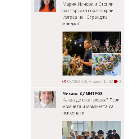
Мария Илиева и Стенли
разтърсиха гората край
Изгрев на „Странджа
манджа“
09/08/2026, Неделя 12:02
0
Михаил ДИМИТРОВ
Каква детска грешка? Тези
момчета и момичета са
психопати