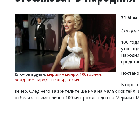
УКРАЙНА
СПОРТ
31 Май 
РАЗСЛЕДВАНЕ
БИЗНЕС
Специал
ЮГ
100 год
утре, щ
Народни
Управители:
предста
Веселин
Василев,
Постанов
email:
Ключови думи:
мерилин монро
,
100 години
,
v.vasilev@flagman.bg
рождение
,
народен театър
,
софия
Катя
Второто
Касабова,
вечер. След него за зрителите ще има на малък коктейл,
еmail:
k.kassabova@flagman.bg
отбелязан символично 100-ият рожден ден на Мерилин 
Главен
редактор:
Иван
Колев,
email:
office@flagman.bg