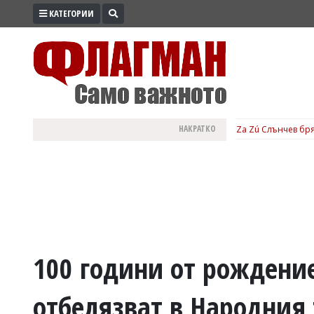
КАТЕГОРИИ
ПРОМО
ЗОНА
ИЗБОРИ
2026
ПРАКТИЧНО
НАКРАТКО
Za Zú Слънчев бря
КУЛТУРА
ЗДРАВЕ
ПОЛИТИКА
ОБЩИНИ
ОБЩЕСТВО
ЛАЙФСТАЙЛ
100 години от рождени
ВОЙНАТА
отбелязват в Народния
В