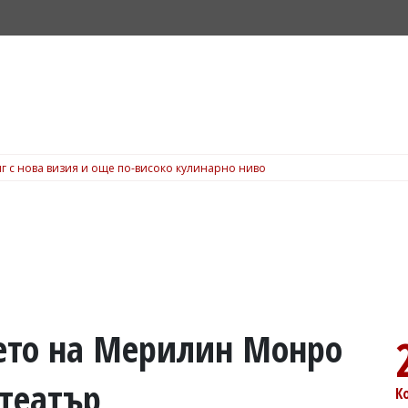
г с нова визия и още по-високо кулинарно ниво
ето на Мерилин Монро
 театър
К