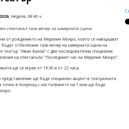
С
2026
, Неделя, 08:40 ч.
ен спектакъл тази вечер на камерната сцена
ини от рождението на Мерилин Монро, които се навършват
е бъдат отбелязани тази вечер на камерната сцена на
я театър "Иван Вазов" с две последователни специални
вления на спектакъла "Последният час на Мерилин Монро".
ката ще се играе от 19:30 и от 22 часа.
 представление ще бъде специален акцент в театралната
 а точно в полунощ с настъпването на 1 юни ще бъде
Монро.