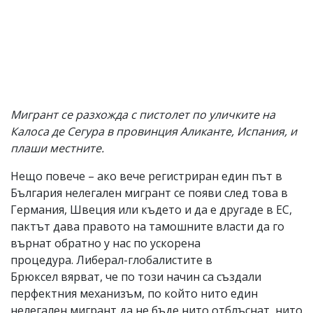
Мигрант се разхожда с пистолет по уличките на
Калоса де Сегура в провинция Аликанте, Испания, и
плаши местните.
Нещо повече – ако вече регистриран един път в
България нелегален мигрант се появи след това в
Германия, Швеция или където и да е другаде в ЕС,
пактът дава правото на тамошните власти да го
върнат обратно у нас по ускорена
процедура. Либерал-глобалистите в
Брюксел вярват, че по този начин са създали
перфектния механизъм, по който нито един
нелегален мигрант да не бъде нито отблъснат, нито