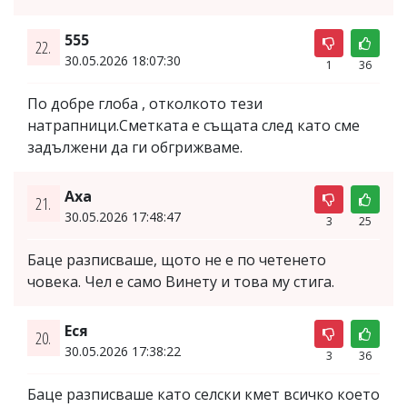
555
22.
30.05.2026 18:07:30
1
36
По добре глоба , отколкото тези
натрапници.Сметката е същата след като сме
задължени да ги обгрижваме.
Аха
21.
30.05.2026 17:48:47
3
25
Баце разписваше, щото не е по четенето
човека. Чел е само Винету и това му стига.
Еся
20.
30.05.2026 17:38:22
3
36
Баце разписваше като селски кмет всичко което