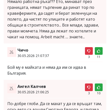
Нямало работна ръка??? Ето, минават през
границата, нямат търпение да ринат тор по
кравефермите, да садят и берат зеленчуци на
полето, да чистят по улиците и работят като
общаци в строителството... Все млади, здрави,
прави момчета. Няма да лежат по хотелите и
чакат на помощ. Arbeit macht .... знаете...
Чичо
26.
30.05.2026 21:07:37
3
11
Бой му е майката и няма да им се идва в
България.
Ангел Калчев
25.
30.05.2026 21:06:25
3
10
По-добре глоби. Да се махат у да се връщат там,
откъдето са дошли.Смотана Европа, и глупава