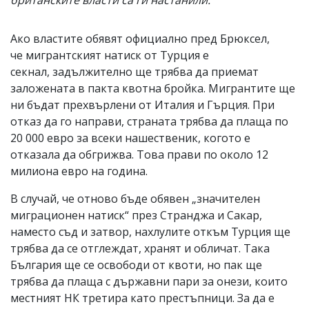
британските власти са ги настанили.
Ако властите обявят официално пред Брюксел,
че мигрантският натиск от Турция е
секнал, задължително ще трябва да приемат
заложената в пакта квотна бройка. Мигрантите ще
ни бъдат прехвърлени от Италия и Гърция. При
отказ да го направи, страната трябва да плаща по
20 000 евро за всеки нашественик, когото е
отказала да обгрижва. Това прави по около 12
милиона евро на година.
В случай, че отново бъде обявен „значителен
миграционен натиск“ през Странджа и Сакар,
наместо съд и затвор, нахлулите откъм Турция ще
трябва да се отглеждат, хранят и обличат. Така
България ще се освободи от квоти, но пак ще
трябва да плаща с държавни пари за онези, които
местният НК третира като престъпници. За да е