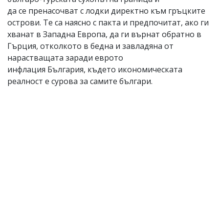
да се пренасочват с лодки директно към гръцките
острови. Те са наясно с пакта и предпочитат, ако ги
хванат в Западна Европа, да ги върнат обратно в
Гърция, отколкото в бедна и завладяна от
нарастващата заради еврото
инфлация България, където икономическата
реалност е сурова за самите българи.