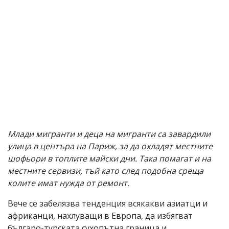
Млади мигранти и деца на мигранти са завардили
улица в центъра на Париж, за да охладят местните
шофьори в топлите майски дни. Така помагат и на
местните сервизи, тъй като след подобна среща
колите имат нужда от ремонт.
Вече се забелязва тенденция всякакви азиатци и
африканци, нахлуващи в Европа, да избягват
българо-турската сухопътна граница и