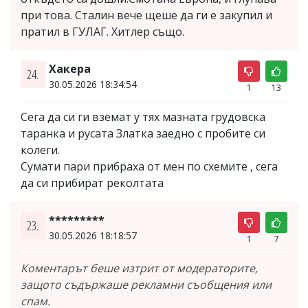
при това. Сталин вече щеше да ги е закупил и
пратил в ГУЛАГ. Хитлер също.
Хакера
24.
30.05.2026 18:34:54
1
13
Сега да си ги вземат у тях мазната грудовска
таранка и русата Златка заедно с пробите си
колеги.
Сумати пари прибраха от мен по схемите , сега
да си прибират реколтата
*********
23.
30.05.2026 18:18:57
1
7
Коментарът беше изтрит от модераторите,
защото съдържаше рекламни съобщения или
спам.