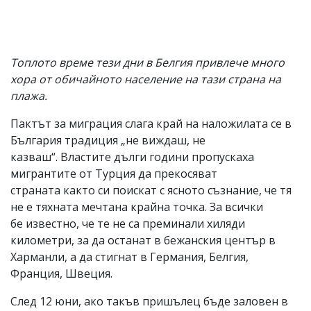
Топлото време тези дни в Белгия привлече много
хора от обичайното население на тази страна на
плажа.
Пактът за миграция слага край на наложилата се в
България традиция „не виждаш, не
казваш“. Властите дълги години пропускаха
мигрантите от Турция да прекосяват
страната както си поискат с ясното съзнание, че тя
не е тяхната мечтана крайна точка. За всички
бе известно, че те не са преминали хиляди
километри, за да останат в бежанския център в
Харманли, а да стигнат в Германия, Белгия,
Франция, Швеция.
След 12 юни, ако такъв пришълец бъде заловен в