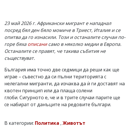
23 май 2026 г. Африкански мигрант е нападнал
посред бял ден бяло момиче в Триест, Италия и се
опитва да го изнасили. Този и останалите случаи по-
горе бяха
описани
само в няколко медии в Европа.
Останалите се правят, че такива събития не
съществуват.
България има точно две седмици да реши как ще
играе – съвестно да си пълни територията с
нелегални мигранти, да изчаква да ѝ ги доставят на
квотен принцип или да плаща солени
глоби. Сигурното е, че и в трите случаи парите ще
се набират от данъците на редовите българи.
В категории:
Политика
,
Животът