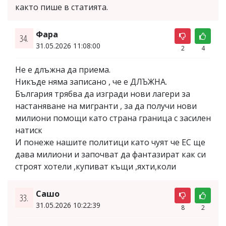
както пише в статията.
Фара
34.
31.05.2026 11:08:00
2
4
He e длъжна да приема.
Никъде няма записано , че е ДЛЪЖНА.
България трябва да изгради нови лагери за
настаняване на мигранти , за да получи нови
милиони помощи като страна граница с засилен
натиск
И понеже нашите политици като чуят че ЕС ще
дава милиони и започват да фантазират как си
строят хотели ,купиват къщи ,яхти,коли
Сашо
33.
31.05.2026 10:22:39
8
2