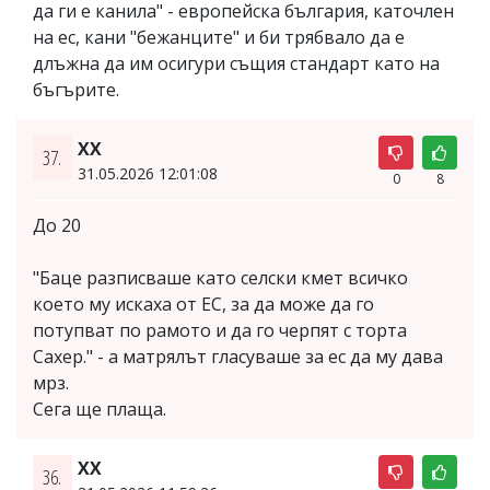
да ги е канила" - европейска българия, каточлен
на ес, кани "бежанците" и би трябвало да е
длъжна да им осигури същия стандарт като на
бъгърите.
XX
37.
31.05.2026 12:01:08
0
8
До 20
"Баце разписваше като селски кмет всичко
което му искаха от ЕС, за да може да го
потупват по рамото и да го черпят с торта
Сахер." - а матрялът гласуваше за ес да му дава
мрз.
Сега ще плаща.
XX
36.