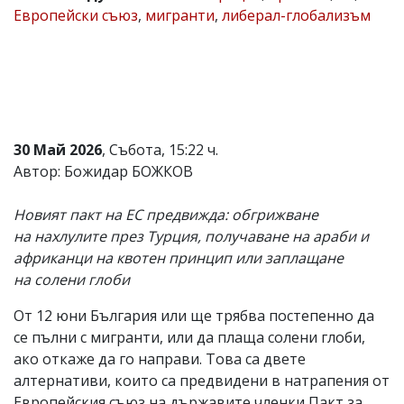
Европейски съюз
,
мигранти
,
либерал-глобализъм
Коментарите
под
статиите
се
въвеждат
от
читателите
и
30 Май 2026
, Събота, 15:22 ч.
редакцията
не
Автор: Божидар БОЖКОВ
носи
отговорност
Новият пакт на ЕС предвижда: обгрижване
за
тях!
на нахлулите през Турция, получаване на араби и
Ако
африканци на квотен принцип или заплащане
откриете
на солени глоби
обиден
за
вас
От 12 юни България или ще трябва постепенно да
коментар,
се пълни с мигранти, или да плаща солени глоби,
моля
ако откаже да го направи. Това са двете
сигнализирайте
ни!
алтернативи, които са предвидени в натрапения от
Европейския съюз на държавите членки Пакт за