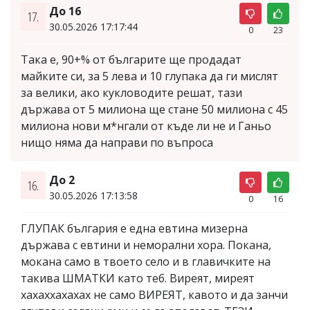
До 16
17.
30.05.2026 17:17:44
0
23
Така е, 90+% от българите ще продадат
майките си, за 5 лева и 10 глупака да ги мислят
за велики, ако кукловодите решат, тази
държава от 5 милиона ще стане 50 милиона с 45
милиона нови м*нгали от къде ли не и Ганьо
нищо няма да направи по въпроса
До 2
16.
30.05.2026 17:13:58
0
16
ГЛУПАК българия е една евтина мизерна
държава с евтини и неморални хора. Покана,
мокана само в твоето село и в главичките на
такива ШМАТКИ като теб. Виреят, миреят
хахаххахахах не само ВИРЕЯТ, кавото и да занчи