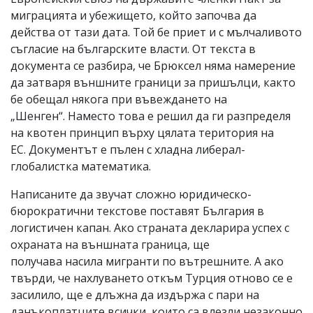
миграцията и убежището, който започва да
действа от тази дата. Той бе приет и с мълчаливото
съгласие на българските власти. От текста в
документа се разбира, че Брюксел няма намерение
да затваря външните граници за пришълци, както
бе обещал някога при въвеждането на
„Шенген“. Наместо това е решил да ги разпределя
на квотен принцип върху цялата територия на
ЕС. Документът е пълен с хладна либерал-
глобалистка математика.
Написаните да звучат сложно юридическо-
бюрократични текстове поставят България в
логистичен капан. Ако страната декларира успех с
охраната на външната граница, ще
получава насила мигранти по вътрешните. А ако
твърди, че нахлуването откъм Турция отново се е
засилило, ще е длъжна да издържа с пари на
данъкоплатците всички, които са влезли незаконно