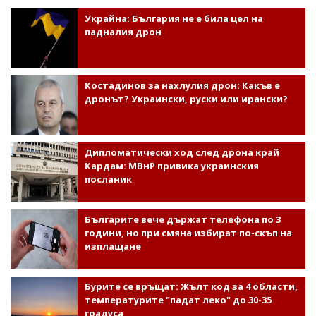
Украйна: България не е била цел на
падналия дрон
Костадинов за нахлулия дрон: Какъв е
дронът? Украински, руски или ирански?
Дипломатически ход след дрона край
Кардам: МВнР привика украинския
посланик
Българите вече държат телефона по 3
години, но при смяна избират по-скъп на
изплащане
Бурите се връщат: Жълт код за 4 области,
температурите "падат леко" до 30-35
градуса