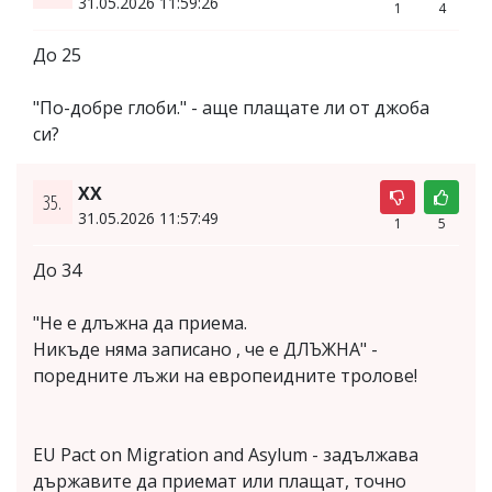
31.05.2026 11:59:26
1
4
До 25
"По-добре глоби." - аще плащате ли от джоба
си?
XX
35.
31.05.2026 11:57:49
1
5
До 34
"He e длъжна да приема.
Никъде няма записано , че е ДЛЪЖНА" -
поредните лъжи на европеидните тролове!
EU Pact on Migration and Asylum - задължава
държавите да приемат или плащат, точно