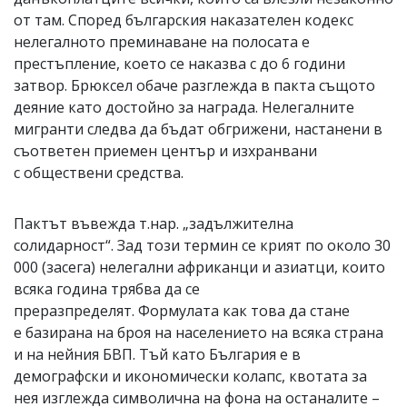
от там. Според българския наказателен кодекс
нелегалното преминаване на полосата е
престъпление, което се наказва с до 6 години
затвор. Брюксел обаче разглежда в пакта същото
деяние като достойно за награда. Нелегалните
мигранти следва да бъдат обгрижени, настанени в
съответен приемен център и изхранвани
с обществени средства.
Пактът въвежда т.нар. „задължителна
солидарност“. Зад този термин се крият по около 30
000 (засега) нелегални африканци и азиатци, които
всяка година трябва да се
преразпределят. Формулата как това да стане
е базирана на броя на населението на всяка страна
и на нейния БВП. Тъй като България е в
демографски и икономически колапс, квотата за
нея изглежда символична на фона на останалите –