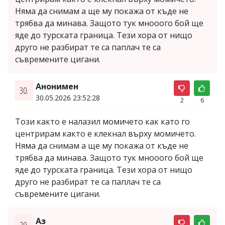
Няма да снимам а ще му покажа от къде не
трябва да минава. Защото тук мнооого бой ще
яде до турската граница. Тези хора от нищо
друго не разбират те са паплач те са
съвремените цигани.
Анонимен
30.
30.05.2026 23:52:28
2
6
Този както е налазил момичето как като го
центрирам както е клекнал върху момичето.
Няма да снимам а ще му покажа от къде не
трябва да минава. Защото тук мнооого бой ще
яде до турската граница. Тези хора от нищо
друго не разбират те са паплач те са
съвремените цигани.
Аз