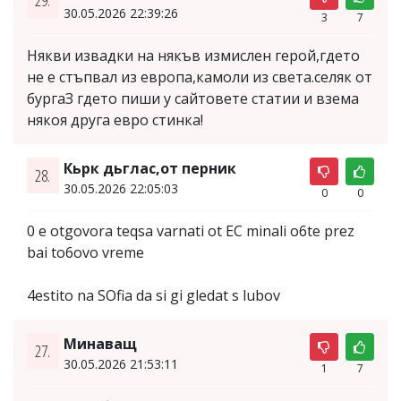
29.
30.05.2026 22:39:26
3
7
Някви извадки на някъв измислен герой,гдето
не е стъпвал из европа,камоли из света.селяк от
бургаЗ гдето пиши у сайтовете статии и взема
някоя друга евро стинка!
Кьрк дьглас,от перник
28.
30.05.2026 22:05:03
0
0
0 e otgovora teqsa varnati ot EC minali o6te prez
bai to6ovo vreme
4estito na SOfia da si gi gledat s lubov
Минаващ
27.
30.05.2026 21:53:11
1
7