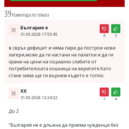
39
Коментара по темата
България е
39.
31.05.2026 17:55:45
0
3
в свръх дефицит и няма пари да построи нови
лагери,може да ги настани на палатки и да ги
храни на цени на социално слабите от
потребителската кошница на веригите.Като
стане зима ще ги върнем където е топло.
XX
38.
31.05.2026 12:24:22
1
4
До 2
"България не е длъжна да приема чужденци без