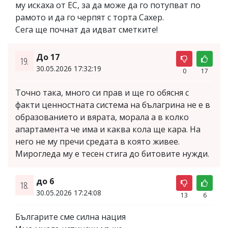
му искаха от ЕС, за да може да го потупват по
рамото и да го черпят с торта Сахер.
Сега ще почнат да идват сметките!
До 17
19.
30.05.2026 17:32:19
0
17
Точно така, много си прав и ще го обясня с
факти ценностната система на бълагрина не е в
образованието и вярата, морала а в колко
апартамента че има и каква кола ще кара. На
него не му пречи средата в която живее.
Мирогледа му е тесен стига до битовите нужди.
до 6
18.
30.05.2026 17:24:08
13
6
Българите сме силна нация