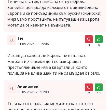
Типична статия, написана от путлерова
копейка, целяща да излезем от цивилизована
Европа и се присъединим към руския (сибирски)
мир! Само простаците, не пътуващи из Европа,
могат да се хванат на въдицата.
Ти
32.
31.05.2026 09:29:06
3
8
Искаш да кажеш ,че Европа не е пълна с
мигранти ,че всеки ден не извършват
престъпления,че няма квартали ,в които
полиция не влиза ,май ти не си мърдал от село.
Анонимен
31.
30.05.2026 23:53:09
2
10
Този както е налазил момичето как като го
центрирам както е клекнал върху момичето.