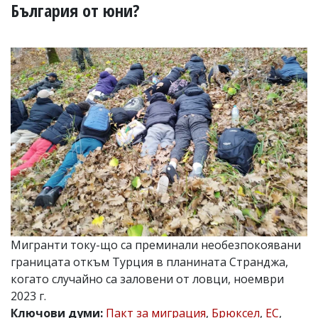
УКРАЙНА
България от юни?
СПОРТ
РАЗСЛЕДВАНЕ
БИЗНЕС
ЮГ
Управители:
Веселин
Василев,
email:
v.vasilev@flagman.bg
Катя
Касабова,
еmail:
k.kassabova@flagman.bg
Мигранти току-що са преминали необезпокоявани
Главен
редактор:
границата откъм Турция в планината Странджа,
Иван
когато случайно са заловени от ловци, ноември
Колев,
2023 г.
email:
office@flagman.bg
Ключови думи:
Пакт за миграция
,
Брюксел
,
ЕС
,