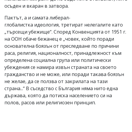
осъден и вкаран в затвора.
Пактът, а и самата либерал-
глобалистка идеология, третират нелегалите като
„търсещи убежище“. Според Конвенцията от 1951 г.
на ООН обаче бежанец е „човек, който поради
основателна боязън от преследване по причини
раса, религия, националност, принадлежност към
определена социална група или политически
убеждения се намира извън страната на своето
гражданство и не може, или поради такава боязън
не желае, да се ползва от закрилата на тази
страна...“ В съседство с България няма нито една
държава, която да потиска населението си на
полов, расов или религиозен принцип.