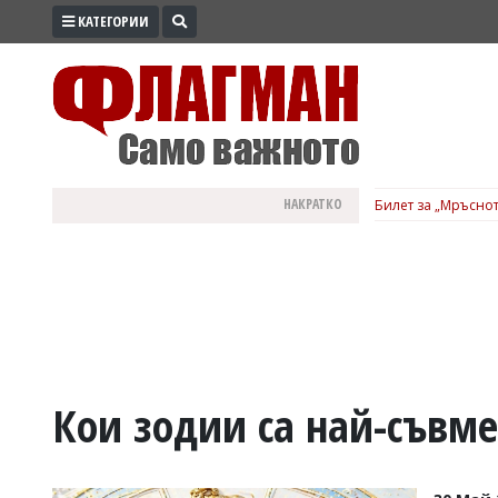
КАТЕГОРИИ
ПРОМО
ЗОНА
ИЗБОРИ
2026
ПРАКТИЧНО
НАКРАТКО
Билет за „Мръснот
КУЛТУРА
ЗДРАВЕ
ПОЛИТИКА
ОБЩИНИ
ОБЩЕСТВО
ЛАЙФСТАЙЛ
Кои зодии са най-съвм
ВОЙНАТА
В