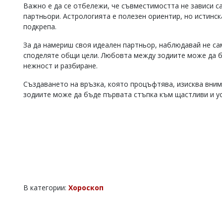
Важно е да се отбележи, че съвместимостта не зависи са
Коментарите
партньори. Астрологията е полезен ориентир, но истинс
под
подкрепа.
статиите
се
За да намериш своя идеален партньор, наблюдавай не сам
въвеждат
споделяте общи цели. Любовта между зодиите може да б
от
читателите
нежност и разбиране.
и
редакцията
Създаването на връзка, която процъфтява, изисква вним
не
зодиите може да бъде първата стъпка към щастливи и у
носи
отговорност
за
тях!
Ако
откриете
обиден
за
вас
коментар,
В категории:
Хороскоп
моля
сигнализирайте
ни!