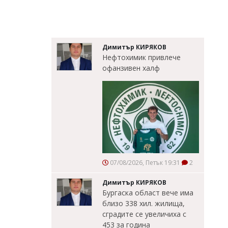
Димитър КИРЯКОВ
Нефтохимик привлече
офанзивен халф
07/08/2026, Петък 19:31
2
Димитър КИРЯКОВ
Бургаска област вече има
близо 338 хил. жилища,
сградите се увеличиха с
453 за година