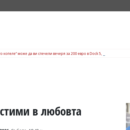
о копеле“ може да ви спечели вечеря за 200 евро в Dock 5, вижте подробн
естими в любовта