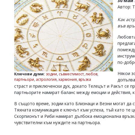
30 Май 
УКРАЙНА
Автор: 
СПОРТ
Как аст
РАЗСЛЕДВАНЕ
във връ
БИЗНЕС
Любовта
ЮГ
предлаг
помежду
Управители:
инструм
Веселин
по-добр
Василев,
email:
Някои з
Ключови думи:
зодии
,
съвместимост
,
любов
,
v.vasilev@flagman.bg
партньори
,
астрология
,
хармония
,
връзка
допълва
Катя
страст и приключенски дух, докато Телецът и Ракът се п
Касабова,
партньорите намират баланс между емоции и действия, к
еmail:
k.kassabova@flagman.bg
В същото време, зодии като Близнаци и Везни могат да 
Главен
редактор:
Тяхната комуникация е ключът към успеха, тъй като те це
Иван
Скорпионът и Риби намират дълбока емоционална връзка
Колев,
чувствителни към нуждите на партньора.
email:
office@flagman.bg