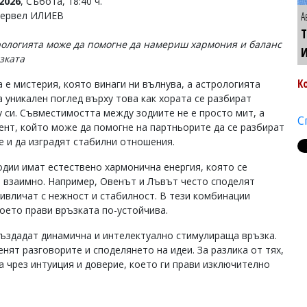
2026
, Събота, 18:40 ч.
Тервел ИЛИЕВ
А
Т
рологията може да помогне да намериш хармония и баланс
зката
К
 е мистерия, която винаги ни вълнува, а астрологията
а уникален поглед върху това как хората се разбират
 си. Съвместимостта между зодиите не е просто мит, а
С
ент, който може да помогне на партньорите да се разбират
е и да изградят стабилни отношения.
одии имат естествено хармонична енергия, която се
 взаимно. Например, Овенът и Лъвът често споделят
ривличат с нежност и стабилност. В тези комбинации
оето прави връзката по-устойчива.
създадат динамична и интелектуално стимулираща връзка.
нят разговорите и споделянето на идеи. За разлика от тях,
 чрез интуиция и доверие, което ги прави изключително