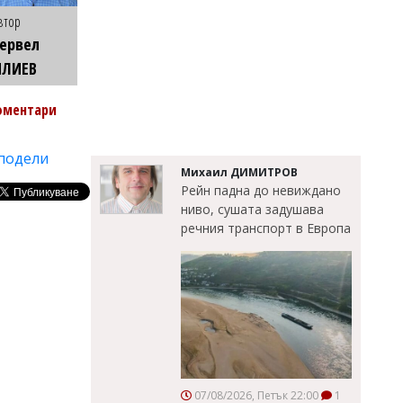
втор
ервел
ИЛИЕВ
оментари
подели
Михаил ДИМИТРОВ
Рейн падна до невиждано
ниво, сушата задушава
речния транспорт в Европа
07/08/2026, Петък 22:00
1