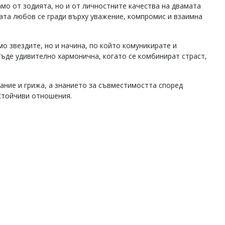
мо от зодията, но и от личностните качества на двамата
ката любов се гради върху уважение, компромис и взаимна
о звездите, но и начина, по който комуникирате и
ъде удивително хармонична, когато се комбинират страст,
ание и грижа, а знанието за съвместимостта според
стойчиви отношения.