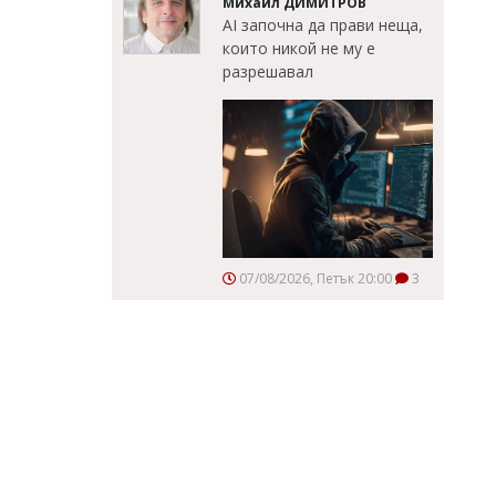
Михаил ДИМИТРОВ
AI започна да прави неща,
които никой не му е
разрешавал
07/08/2026, Петък 20:00
3