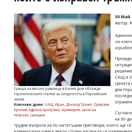
УКРАЙНА
СПОРТ
30 Май 
РАЗСЛЕДВАНЕ
Автор: 
БИЗНЕС
Админис
ЮГ
но ключ
корабоп
Управители:
Президе
Веселин
Василев,
ситуаци
email:
решение
v.vasilev@flagman.bg
САЩ и И
Катя
Цената 
Касабова,
Среща на високо равнище в Белия дом обсъжда
дни пор
еmail:
k.kassabova@flagman.bg
стратегическите стъпки за сигурността в Персийския
последн
залив.
Главен
огранич
Ключови думи:
САЩ
,
Иран
,
Доналд Тръмп
,
Ормузки
редактор:
пролив
,
ядрена програма
,
примирие
,
цени на
Иван
Съгласн
петрола
,
санкции
Колев,
на 60-д
email:
трудни въпроси за по-нататъшни преговори, които ще се
office@flagman.bg
елементарна рамка двете страни изглежда се разминават