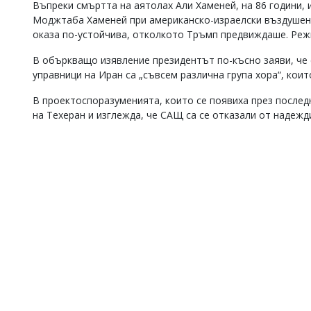
Въпреки смъртта на аятолах Али Хаменей, на 86 години, 
Моджтаба Хаменей при американско-израелски въздушен 
оказа по-устойчива, отколкото Тръмп предвиждаше. Реж
В объркващо изявление президентът по-късно заяви, че 
управници на Иран са „съвсем различна група хора“, коит
В проектоспоразуменията, които се появиха през послед
на Техеран и изглежда, че САЩ са се отказали от надежд