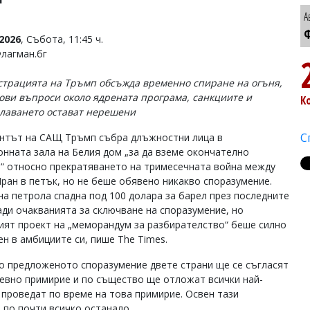
А
Ф
2026
, Събота, 11:45 ч.
Флагман.бг
трацията на Тръмп обсъжда временно спиране на огъня,
ови въпроси около ядрената програма, санкциите и
К
лаването остават нерешени
С
нтът на САЩ Тръмп събра длъжностни лица в
онната зала на Белия дом „за да вземе окончателно
“ относно прекратяването на тримесечната война между
ран в петък, но не беше обявено никакво споразумение.
на петрола спадна под 100 долара за барел през последните
ади очакванията за сключване на споразумение, но
ият проект на „меморандум за разбирателство“ беше силно
ен в амбициите си, пише The Times.
о предложеното споразумение двете страни ще се съгласят
невно примирие и по същество ще отложат всички най-
 проведат по време на това примирие. Освен тази
 по почти всичко останало.