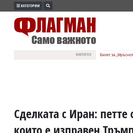
КАТЕГОРИИ
ПРОМО
ЗОНА
ИЗБОРИ
2026
ПРАКТИЧНО
НАКРАТКО
Билет за „Мръснот
КУЛТУРА
ЗДРАВЕ
ПОЛИТИКА
ОБЩИНИ
ОБЩЕСТВО
ЛАЙФСТАЙЛ
Сделката с Иран: петте
ВОЙНАТА
които е изправен Тръм
В