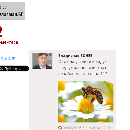
втор
лагман.БГ
2
оментара
Владислав БОНЕВ
подели
Оток на устните и задух
след ужилване изискват
незабавен сигнал на 112
06/08/2026, Четвъртък 22:00