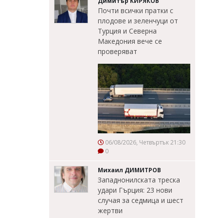
Димитър КИРЯКОВ
Почти всички пратки с
плодове и зеленчуци от
Турция и Северна
Македония вече се
проверяват
06/08/2026, Четвъртък 21:30
0
Михаил ДИМИТРОВ
Западнонилската треска
удари Гърция: 23 нови
случая за седмица и шест
жертви