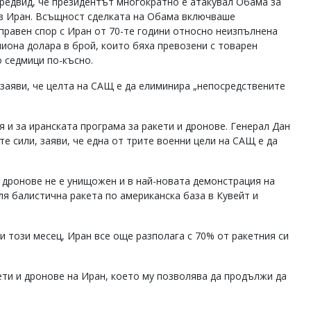
предвид, че президентът многократно е атакувал Обама за
й в Иран. Всъщност сделката на Обама включваше
правен спор с Иран от 70-те години относно неизпълнена
иона долара в брой, които бяха превозени с товарен
о седмици по-късно.
 заяви, че целта на САЩ е да елиминира „непосредствените
я и за иранската програма за ракети и дронове. Генерал Дан
 сили, заяви, че една от трите военни цели на САЩ е да
 дронове не е унищожен и в най-новата демонстрация на
ля балистична ракета по американска база в Кувейт и
и този месец, Иран все още разполага с 70% от ракетния си
ети и дронове на Иран, което му позволява да продължи да