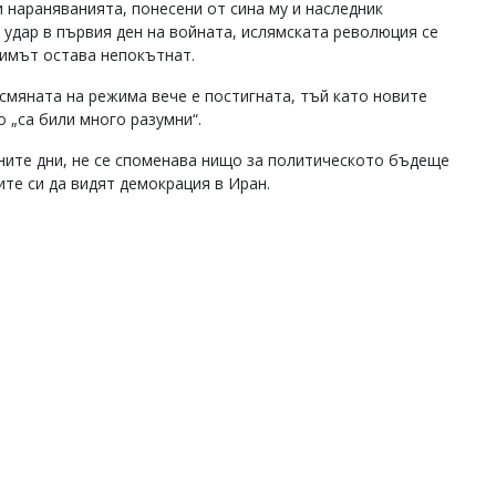
и нараняванията, понесени от сина му и наследник
удар в първия ден на войната, ислямската революция се
имът остава непокътнат.
смяната на режима вече е постигната, тъй като новите
о „са били много разумни“.
ните дни, не се споменава нищо за политическото бъдеще
ите си да видят демокрация в Иран.