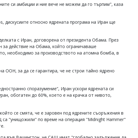
ите си амбиции и ние вече не можем да го търпим", каза
os, дискусиите относно ядрената програма на Иран ще
делката с Иран, договорена от президента Обама. През
ан за действие на Обама, който ограничаваше
ото, необходимо за производството на атомна бомба, в
а ООН, за да се гарантира, че не строи тайно ядрено
едностранно споразумение“, Иран ускори ядрената си
уран, обогатен до 60%, което е на крачка от нивото,
 който се смята, че е заровен под ядрените съоръжения в
 са "унищожили" по време на операция "Midnight Hammer"
е.
щата във Вашингтон, че САЩ имат "глобално задължение да