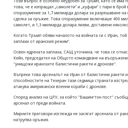
Този въпрос е особено неудобен за Тръмп, като се има 
това, че е изпращал „самолети“ и „куфари“ с пари в бро
споразумение за 1,7 милиарда долара за разрешаване на 
сделка за оръжие. Това споразумение включваше 400 мил
самолет, и 1,3 милиарда долара лихви, доставени няколк
Когато Тръмп обяви началото на войната си с Иран, той
заплахи от иранския режим“.
Освен ядрената заплаха, САЩ уточниха, че това се отнас
Кейн, председател на Общото командване на въоръжените
"унищожи иранските балистични ракети и дронове".
Въпреки това арсеналът на Иран от балистични ракети и
способностите на Техеран тази седмица страната изстре
атакува американски военни кораби с дронове.
Според анализ на ЦРУ, за който "Вашингтон пост" съобщ
арсенал от преди войната.
Мирните преговори изглежда не засягат арсенала от рак
натрупва оръжия.