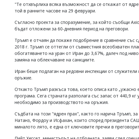
"Те отхвърлиха всяка възможност да се откажат от ядрен
той в ранните часове на 29 февруари.
Съгласно проекта за споразумение, за който съобщи Axi
бъдат отложени за 60-дневния период на преговори.
Тръмп е отчаян да покаже подобрение в сравнение със с
2018 г. Тръмп се оттегли от съвместния всеобхватен пл
обогатяването на уран от Иран до 3,67%, далеч под нив
замяна на облекчаване на санкциите.
Иран беше подлаган на редовни инспекции от служители н
оръжие.
Откакто Тръмп разкъса това, което описа като „ужасно 
програма. Сега страната разполага със запас от 440,9 кг 
необходимо за производството на оръжия.
Съдбата на този "ядрен прах", както го нарича Тръмп, за
Натанз, Фордоу и Исфахан, които според президента САЩ
миналото лято, е една от ключовите пречки в преговорит
Пийт Хегсет, министърът на отбраната, заяви след сре