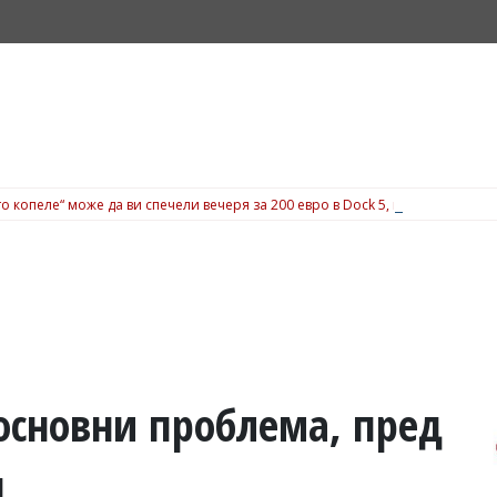
о копеле“ може да ви спечели вечеря за 200 евро в Dock 5, вижте подробн
 основни проблема, пред
п