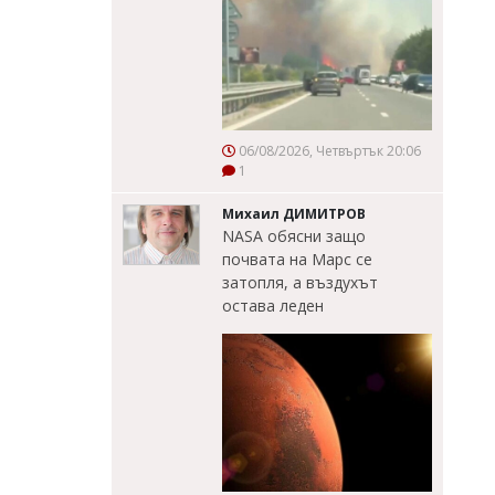
06/08/2026, Четвъртък 20:06
1
Михаил ДИМИТРОВ
NASA обясни защо
почвата на Марс се
затопля, а въздухът
остава леден