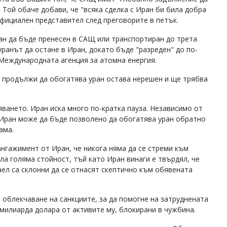
 Той обаче добави, че "всяка сделка с Иран би била добра
официален представител след преговорите в петък.
н да бъде пренесен в САЩ или транспортиран до трета
ранът да остане в Иран, докато бъде "разреден" до по-
 Международната агенция за атомна енергия.
 продължи да обогатява уран остава нерешен и ще трябва
ането. Иран иска много по-кратка пауза. Независимо от
 Иран може да бъде позволено да обогатява уран обратно
ама.
нгажимент от Иран, че никога няма да се стреми към
ла голяма стойност, тъй като Иран винаги е твърдял, че
аел са склонни да се отнасят скептично към обявената
 облекчаване на санкциите, за да помогне на затруднената
милиарда долара от активите му, блокирани в чужбина.