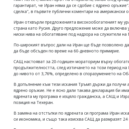
гарантират, че Иран няма да се сдобие с ядрено оръжие".
сделка", в първите публични коментари на американски 
Иран отхвърли предложенията високообогатеният му ура
страна като Русия. Друго предложение може да включва у
ниски нива на обогатяване под надзора на служители на
По-широкият въпрос дали на Иран ще бъде позволено да
да бъде обсъден по време на 60-дневното примирие.
САЩ настояват за 20-годишен мораториум върху обогатяв
продължителността, след изтичането на този период на
до нивото от 3,76%, определено в споразумението на Об
В допълнение към тези искания Тръмп държи да получи а
ядрено оръжие. Не е ясно дали такава декларация би има
ядрената му програма е изцяло гражданска, а САЩ и Изр
позиция на Техеран.
В замяна на отстъпки по ядрената си програма Иран иска
си икономика, и също така изисква САЩ да размразят 24 