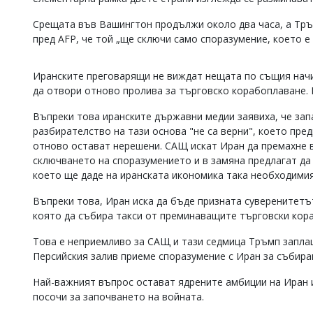
Коментарите
Срещата във Вашингтон продължи около два часа, а Тръм
под
пред AFP, че той „ще сключи само споразумение, което е
статиите
се
въвеждат
Иранските преговарящи не виждат нещата по същия начи
от
да отвори отново пролива за търговско корабоплаване. 
читателите
и
редакцията
Въпреки това иранските държавни медии заявиха, че за
не
разбирателство на тази основа "не са верни", което пре
носи
отново остават нерешени. САЩ искат Иран да премахне в
отговорност
сключването на споразумението и в замяна предлагат да 
за
което ще даде на иранската икономика така необходимия 
тях!
Ако
Въпреки това, Иран иска да бъде призната суверенитетът
откриете
която да събира такси от преминаващите търговски кора
обиден
за
Това е неприемливо за САЩ и тази седмица Тръмп запла
вас
коментар,
Персийския залив приеме споразумение с Иран за събира
моля
сигнализирайте
Най-важният въпрос остават ядрените амбиции на Иран 
ни!
посочи за започването на войната.