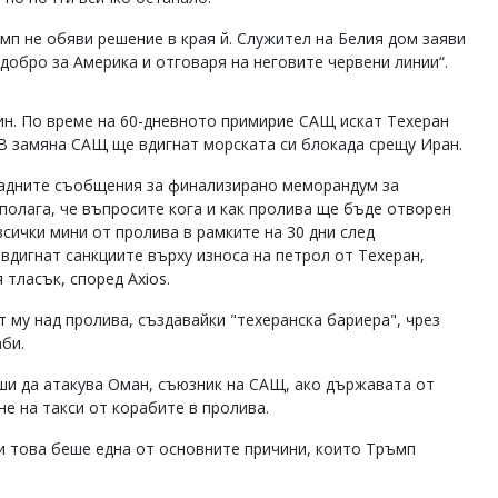
п не обяви решение в края й. Служител на Белия дом заяви
 добро за Америка и отговаря на неговите червени линии“.
н. По време на 60-дневното примирие САЩ искат Техеран
В замяна САЩ ще вдигнат морската си блокада срещу Иран.
падните съобщения за финализирано меморандум за
дполага, че въпросите кога и как пролива ще бъде отворен
сички мини от пролива в рамките на 30 дни след
вдигнат санкциите върху износа на петрол от Техеран,
тласък, според Axios.
 му над пролива, създавайки "техеранска бариера", чрез
би.
ши да атакува Оман, съюзник на САЩ, ако държавата от
не на такси от корабите в пролива.
и това беше една от основните причини, които Тръмп