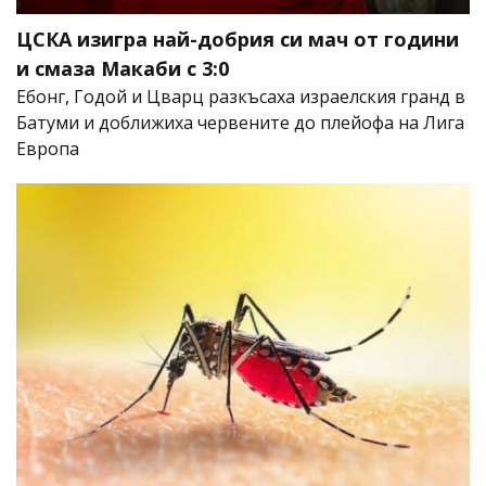
ЦСКА изигра най-добрия си мач от години
и смаза Макаби с 3:0
Ебонг, Годой и Цварц разкъсаха израелския гранд в
Батуми и доближиха червените до плейофа на Лига
Европа