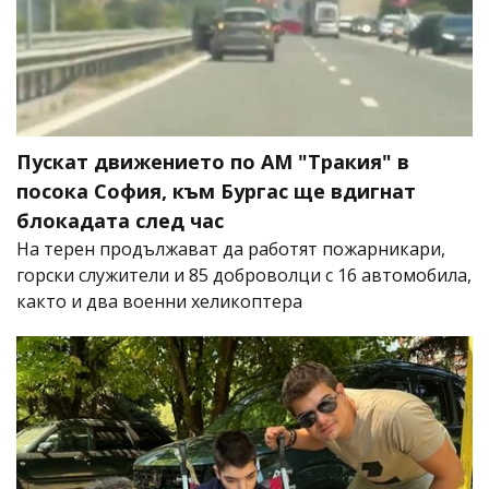
Пускат движението по АМ "Тракия" в
посока София, към Бургас ще вдигнат
блокадата след час
На терен продължават да работят пожарникари,
горски служители и 85 доброволци с 16 автомобила,
както и два военни хеликоптера