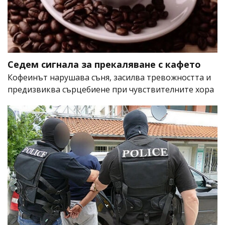
Седем сигнала за прекаляване с кафето
Кофеинът нарушава съня, засилва тревожността и
предизвиква сърцебиене при чувствителните хора