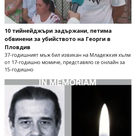
10 тийнейджъри задържани, петима
обвинени за убийството на Георги в
Пловдив
37-годишният мъж бил извикан на Младежкия хълм
от 17-годишно момиче, представяло се онлайн за
15-годишно