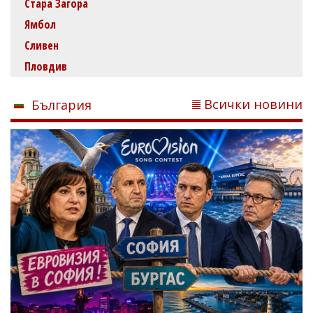
Стара Загора
Ямбол
Сливен
Пловдив
Всички новини
България