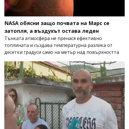
NASA обясни защо почвата на Марс се
затопля, а въздухът остава леден
Тънката атмосфера не пренася ефективно
топлината и създава температурна разлика от
десетки градуси само на метър над повърхността