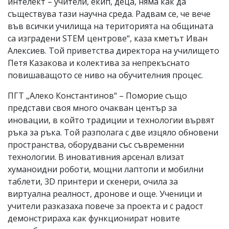
интелект – учители, екип, деца, няма как да
съществува тази научна среда. Радвам се, че вече
във всички училища на територията на общината
са изградени STEM центрове“, каза кметът Иван
Алексиев. Той приветства директора на училището
Петя Казакова и колектива за непрекъснато
повишаващото се ниво на обучителния процес.
ПГТ „Алеко Константинов“ – Поморие също
представи своя много очакван център за
иновации, в който традиции и технологии вървят
ръка за ръка. Той разполага с две изцяло обновени
пространства, оборудвани със съвременни
технологии. В иновативния арсенал влизат
хуманоидни роботи, мощни лаптопи и мобилни
таблети, 3D принтери и скенери, очила за
виртуална реалност, дронове и още. Ученици и
учители разказаха повече за проекта и с радост
демонстрираха как функционират новите