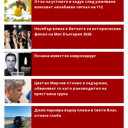
Оток на устните и задух след ужилване
изискват незабавен сигнал на 112
Несебър влиза в битката за историческия
финал на Мис България 2026
Почина известен неврохирург
Цветан Мирчев отново е задържан,
обвиняват го като ръководител на
престъпна група
Джип паркира върху плажа в Свети Влас,
отнесе глоба