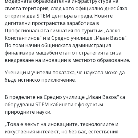
модерната образователна инфраструктура на
своята територия, след като официално днес бяха
открити два STEM центъра в града. Новите
дигитални пространства заработиха в
Професионалната гимназия по туризъм „Алеко
Константинов“ и в Средно училище „Иван Вазов“.
По този начин общинската администрация
финализира мащабен етап от стратегията си за
внедряване на иновации в местното образование.
Ученици и учители показаха, че науката може да
бъде истинско приключение.
В пределите на Средно училище „Иван Вазов“ са
оборудвани STEM кабинети с фокус към
природните науки.
„Това е векът на иновациите, технологиите и
изкуствения интелект, но без вас, естествения