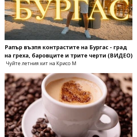
Рапър възпя контрастите на Бургас - град
на греха, баровците и трите черти (ВИДЕО)
Чуйте летния хит на Крисо М