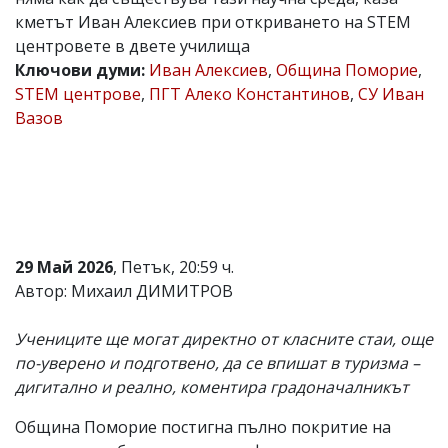
кметът Иван Алексиев при откриването на STEM
Коментарите
под
центровете в двете училища
статиите
Ключови думи:
Иван Алексиев
,
Община Поморие
,
се
STEM центрове
,
ПГТ Алеко Константинов
,
СУ Иван
въвеждат
от
Вазов
читателите
и
редакцията
не
носи
отговорност
за
тях!
29 Май 2026
, Петък, 20:59 ч.
Ако
Автор: Михаил ДИМИТРОВ
откриете
обиден
за
Учениците ще могат директно от класните стаи, още
вас
по-уверено и подготвено, да се впишат в туризма –
коментар,
моля
дигитално и реално, коментира градоначалникът
сигнализирайте
ни!
Община Поморие постигна пълно покритие на