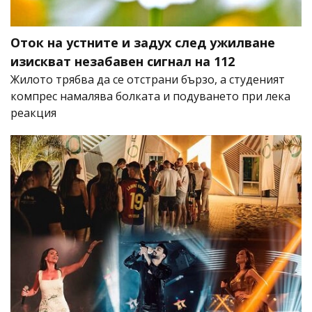
Оток на устните и задух след ужилване
изискват незабавен сигнал на 112
Жилото трябва да се отстрани бързо, а студеният
компрес намалява болката и подуването при лека
реакция