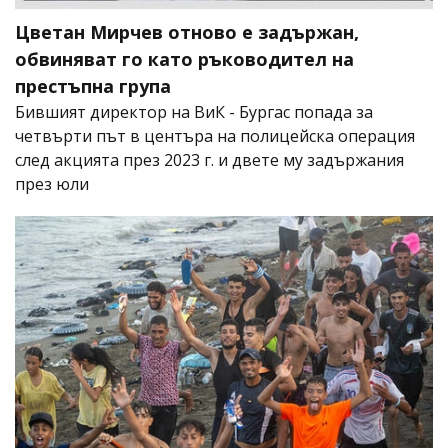
Цветан Мирчев отново е задържан,
обвиняват го като ръководител на
престъпна група
Бившият директор на ВиК - Бургас попада за
четвърти път в центъра на полицейска операция
след акцията през 2023 г. и двете му задържания
през юли