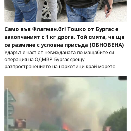
Само във Флагман.бг! Тошко от Бургас е
закопчаният с 1 кг дрога. Той смята, че ще
се размине с условна присъда (ОБНОВЕНА)
Ударът е част от невижданата по мащабите си
операция на ОДМВР-Бургас срещу
разпространението на наркотици край морето