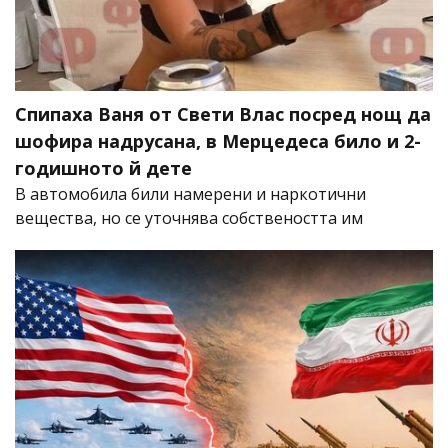
Спипаха Ваня от Свети Влас посред нощ да
шофира надрусана, в Мерцедеса било и 2-
годишното й дете
В автомобила били намерени и наркотични
вещества, но се уточнява собствеността им