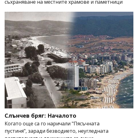
съхраняване на местните храмове и паметници
Слънчев бряг: Началото
Когато още са го наричали "Пясъчната
пустиня", заради безводието, неугледната