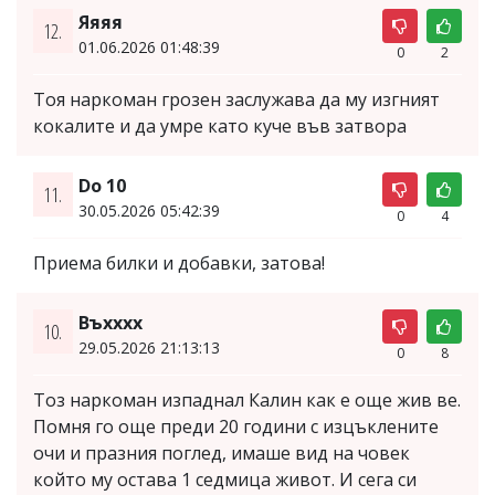
Яяяя
12.
01.06.2026 01:48:39
0
2
Тоя наркоман грозен заслужава да му изгният
кокалите и да умре като куче във затвора
Do 10
11.
30.05.2026 05:42:39
0
4
Приема билки и добавки, затова!
Въхххх
10.
29.05.2026 21:13:13
0
8
Тоз наркоман изпаднал Калин как е още жив ве.
Помня го още преди 20 години с изцъклените
очи и празния поглед, имаше вид на човек
който му остава 1 седмица живот. И сега си