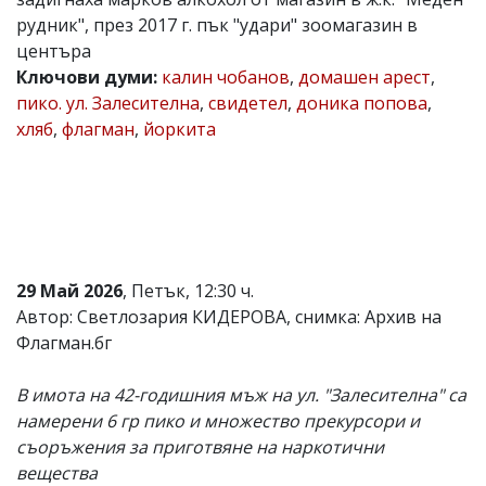
рудник", през 2017 г. пък "удари" зоомагазин в
Коментарите
под
центъра
статиите
Ключови думи:
калин чобанов
,
домашен арест
,
се
пико. ул. Залесителна
,
свидетел
,
доника попова
,
въвеждат
от
хляб
,
флагман
,
йоркита
читателите
и
редакцията
не
носи
отговорност
за
тях!
29 Май 2026
, Петък, 12:30 ч.
Ако
Автор: Светлозария КИДЕРОВА, снимка: Архив на
откриете
обиден
Флагман.бг
за
вас
В имота на 42-годишния мъж на ул. "Залесителна" са
коментар,
моля
намерени 6 гр пико и множество прекурсори и
сигнализирайте
съоръжения за приготвяне на наркотични
ни!
вещества