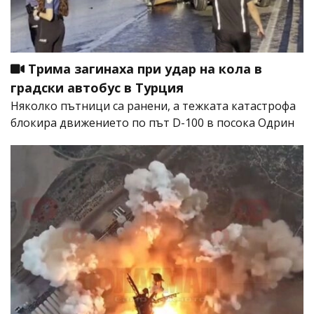
Трима загинаха при удар на кола в
градски автобус в Турция
Няколко пътници са ранени, а тежката катастрофа
блокира движението по път D-100 в посока Одрин