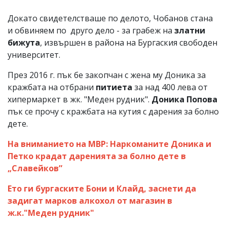
Докато свидетелстваше по делото, Чобанов стана
и обвиняем по друго дело - за грабеж на
златни
бижута
, извършен в района на Бургаския свободен
университет.
През 2016 г. пък бе закопчан с жена му Доника за
кражбата на отбрани
питиета
за над 400 лева от
хипермаркет в жк. "Меден рудник".
Доника Попова
пък се прочу с кражбата на кутия с дарения за болно
дете.
На вниманието на МВР: Наркоманите Доника и
Петко крадат даренията за болно дете в
„Славейков”
Ето ги бургаските Бони и Клайд, заснети да
задигат марков алкохол от магазин в
ж.к."Меден рудник"