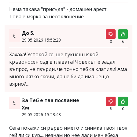
Няма такава "присъда" - домашен арест.
Това е мярка за неотклонение.
До 5.
6.
29.05.2026 15:52:29
0
6
Хахаха! Успокой се, ще пукнеш някой
кръвоносен съд в главата! Човекът е задал
въпрос, не твърди, че точно теб са клатили! Ама
много рязко скочи, да не би да има нещо
вярно?…
За Теб е тва послание
5.
Хм
8
0
29.05.2026 15:23:43
Сега покажи си рърво името и снимка твоя твоя
гей ли си кур.... незнам но нее дали мен ебеха