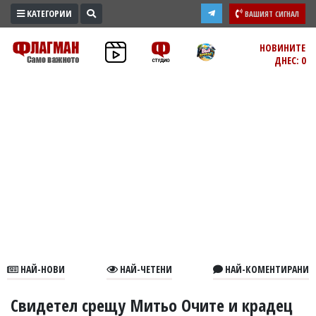
КАТЕГОРИИ
ВАШИЯТ СИГНАЛ
ПРОМО
НОВИНИТЕ
ДНЕС: 0
ЗОНА
ИЗБОРИ
2026
ПРАКТИЧНО
КУЛТУРА
ЗДРАВЕ
ПОЛИТИКА
ОБЩИНИ
ОБЩЕСТВО
ЛАЙФСТАЙЛ
НАЙ-НОВИ
НАЙ-ЧЕТЕНИ
НАЙ-КОМЕНТИРАНИ
ВОЙНАТА
В
Свидетел срещу Митьо Очите и крадец