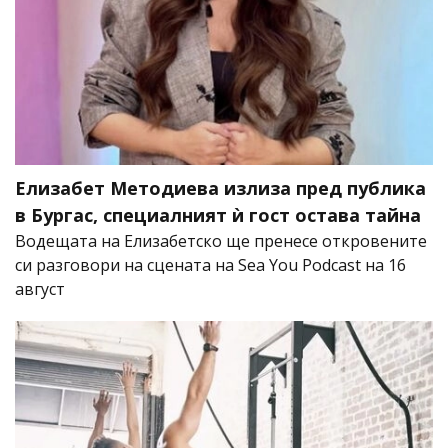
Елизабет Методиева излиза пред публика
в Бургас, специалният ѝ гост остава тайна
Водещата на Елизабетско ще пренесе откровените
си разговори на сцената на Sea You Podcast на 16
август