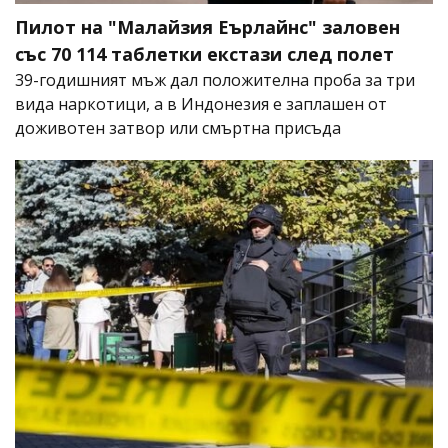
Пилот на "Малайзия Еърлайнс" заловен
със 70 114 таблетки екстази след полет
39-годишният мъж дал положителна проба за три
вида наркотици, а в Индонезия е заплашен от
доживотен затвор или смъртна присъда