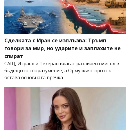
Сделката с Иран се изплъзва: Тръмп
говори за мир, но ударите и заплахите не
спират
САЩ, Израел и Техеран влагат различен смисъл в
бъдещото споразумение, а Ормузкият проток
остава основната пречка