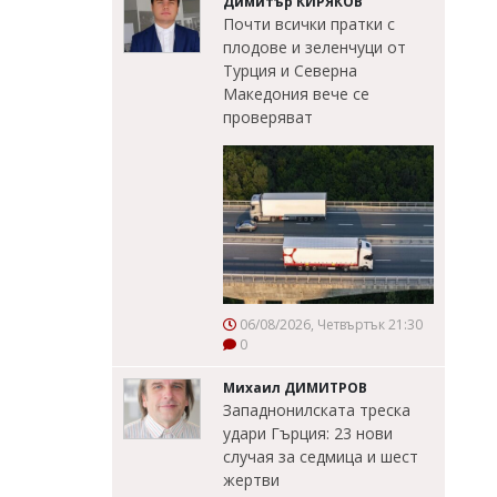
Димитър КИРЯКОВ
Почти всички пратки с
плодове и зеленчуци от
Турция и Северна
Македония вече се
проверяват
06/08/2026, Четвъртък 21:30
0
Михаил ДИМИТРОВ
Западнонилската треска
удари Гърция: 23 нови
случая за седмица и шест
жертви