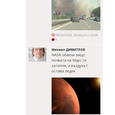
06/08/2026, Четвъртък 20:06
1
Михаил ДИМИТРОВ
NASA обясни защо
почвата на Марс се
затопля, а въздухът
остава леден