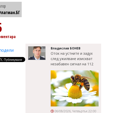
втор
лагман.БГ
5
оментара
Владислав БОНЕВ
подели
Оток на устните и задух
след ужилване изискват
незабавен сигнал на 112
06/08/2026, Четвъртък 22:00