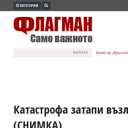
КАТЕГОРИИ
ПРОМО
ЗОНА
ИЗБОРИ
2026
ПРАКТИЧНО
НАКРАТКО
Билет за „Мръснот
КУЛТУРА
ЗДРАВЕ
ПОЛИТИКА
ОБЩИНИ
ОБЩЕСТВО
ЛАЙФСТАЙЛ
Катастрофа затапи възл
ВОЙНАТА
(СНИМКА)
В