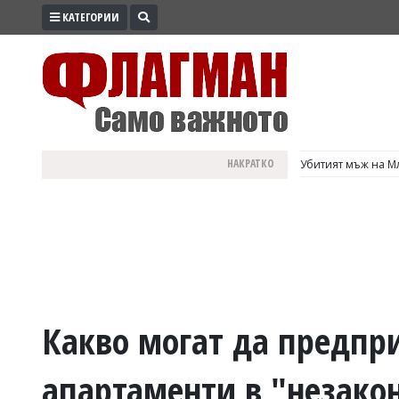
КАТЕГОРИИ
ПРОМО
ЗОНА
ИЗБОРИ
2026
ПРАКТИЧНО
НАКРАТКО
Убитият мъж на Мл
КУЛТУРА
ЗДРАВЕ
ПОЛИТИКА
ОБЩИНИ
ОБЩЕСТВО
ЛАЙФСТАЙЛ
Какво могат да предпр
ВОЙНАТА
апартаменти в "незако
В