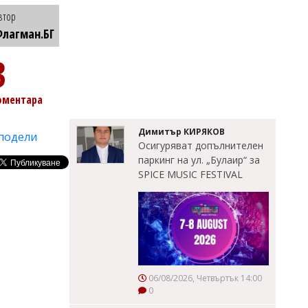
втор
лагман.БГ
3
оментара
Димитър КИРЯКОВ
подели
Осигуряват допълнителен
паркинг на ул. „Булаир“ за
SPICE MUSIC FESTIVAL
06/08/2026, Четвъртък 14:00
0