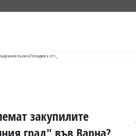
адежкия хълм в Пловдив е от Кричим, съобщи кметът на града Атанас Кал
иемат закупилите
нния град" във Варна?