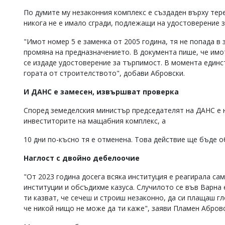
Коментарите
По думите му незаконния комплекс е създаден върху тер
под
никога не е имало сгради, подлежащи на удостоверение 
статиите
се
"Имот номер 5 е заменка от 2005 година, тя не попада в
въвеждат
промяна на предназначението. В документа пише, че имот
от
се издаде удостоверение за търпимост. В момента един
читателите
гората от строителството", добави Абровски.
и
редакцията
И ДАНС е замесен, извършват проверка
не
носи
Според земеделския министър председателят на ДАНС е 
отговорност
за
инвеститорите на мащабния комплекс, а
тях!
Ако
10 дни по-късно тя е отменена. Това действие ще бъде 
откриете
обиден
Наглост с двойно дебелоочие
за
вас
"От 2023 година досега всяка институция е реагирала са
коментар,
институции и обсъдихме казуса. Случилото се във Варна 
моля
ти казват, че сечеш и строиш незаконно, да си плащаш г
сигнализирайте
че никой нищо не може да ти каже", заяви Пламен Абров
ни!