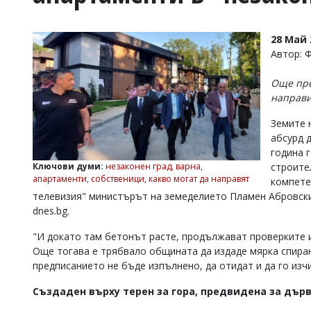
УКРАЙНА
СПОРТ
28 Май 
РАЗСЛЕДВАНЕ
Автор: 
БИЗНЕС
Още пре
ЮГ
направи
Земите 
Управители:
абсурд 
Веселин
Василев,
година 
email:
Ключови думи:
незаконен град
,
варна
,
строите
v.vasilev@flagman.bg
апартаменти
,
собственици
,
какво могат да направят
компете
Катя
телевизия" министърът на земеделието Пламен Абровски
Касабова,
dnes.bg.
еmail:
k.kassabova@flagman.bg
"И докато там бетонът расте, продължават проверките и
Главен
Още тогава е трябвало общината да издаде мярка спиран
редактор:
Иван
предписанието не бъде изпълнено, да отидат и да го изч
Колев,
email:
Създаден върху терен за гора, предвидена за дър
office@flagman.bg