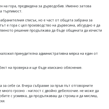
ен на гора, предвидена за дърводобив. Именно затова
за търпимост.
 забранителния списък, но е част от общата забрана за
ът е гора с цел производство на дървесина, абсурдно е да
ственото решение продължава да бъде общината да изчисти
наложил принудителна административна мярка на един от
обект на проверка и ще бъде изискано обяснение.
ма за себе си. Вчера събрахме за пръв път отговорните
е много грозно - наглост с двойно дебелоочие. не може да
лобите с усмивка, да продължаваш да строиш и да мислиш,
ски.