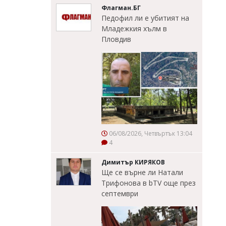
Флагман.БГ
Педофил ли е убитият на
Младежкия хълм в
Пловдив
06/08/2026, Четвъртък 13:04
4
Димитър КИРЯКОВ
Ще се върне ли Натали
Трифонова в bTV още през
септември