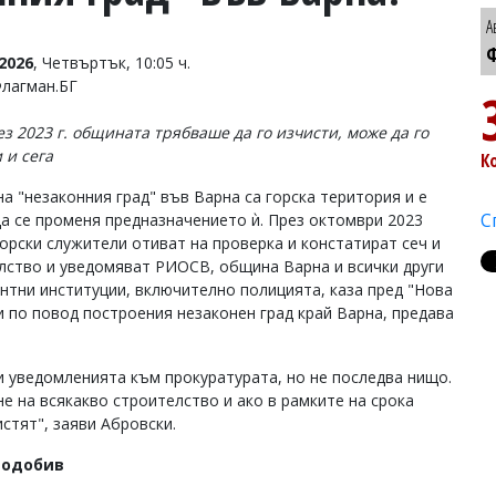
А
Ф
2026
, Четвъртък, 10:05 ч.
Флагман.БГ
з 2023 г. общината трябваше да го изчисти, може да го
 и сега
К
на "незаконния град" във Варна са горска територия и е
С
да се променя предназначението ѝ. През октомври 2023
горски служители отиват на проверка и констатират сеч и
лство и уведомяват РИОСВ, община Варна и всички други
нтни институции, включително полицията, каза пред "Нова
 по повод построения незаконен град край Варна, предава
 уведомленията към прокуратурата, но не последва нищо.
е на всякакво строителство и ако в рамките на срока
истят", заяви Абровски.
водобив