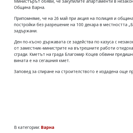
Министърът обяви, че закупилите апартаменти в незакон
Община Варна.
Припомняме, че на 26 май при акция на полиция и община
постройки без разрешение на 100 декара в местността „
задържани.
Ден по-късно държавата се задейства по казуса с незако
от заместник-министрите на вътрешните работи отидоха 
сгради. Кметът на града Благомир Коцев обвини предишн
вината е на сегашния кмет.
Заповед за спиране на строителството е издадена още п
В категории:
Варна