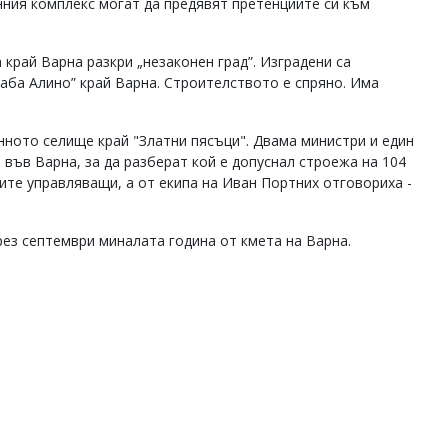
ния комплекс могат да предявят претенциите си към
 край Варна разкри „незаконен град”. Изградени са
Баба Алино” край Варна. Строителството е спряно. Има
нното селище край "Златни пясъци". Двама министри и един
във Варна, за да разберат кой е допуснал строежа на 104
ите управляващи, а от екипа на Иван Портних отговориха -
рез септември миналата година от кмета на Варна.