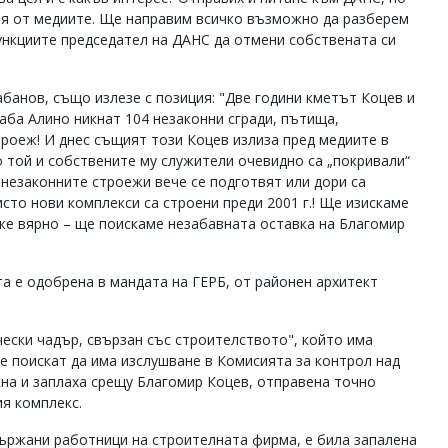
ия от медиите. Ще направим всичко възможно да разберем
ункциите председател на ДАНС да отмени собствената си
банов, също излезе с позиция: "Две години кметът Коцев и
аба Алино никнат 104 незаконни сгради, пътища,
троеж! И днес същият този Коцев излиза пред медиите в
о той и собствените му служители очевидно са „покривали“
 за незаконните строежи вече се подготвят или дори са
исто нови комплекси са строени преди 2001 г.! Ще изискаме
же вярно – ще поискаме незабавната оставка на Благомир
а е одобрена в мандата на ГЕРБ, от районен архитект
ески чадър, свързан със строителството", който има
е поискат да има изслушване в Комисията за контрол над
на и заплаха срещу Благомир Коцев, отправена точно
ия комплекс.
държани работници на строителната фирма, е била запалена