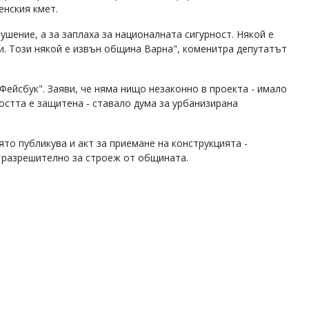
енския кмет.
шение, а за заплаха за националната сигурност. Някой е
. Този някой е извън община Варна", коменитра депутатът
Фейсбук". Заяви, че няма нищо незаконно в проекта - имало
остта е защитена - ставало дума за урбанизирана
ято публикува и акт за приемане на конструкцията -
о разрешително за строеж от общината.