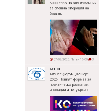
5000 евро на ало измамник
за спешна операция на
близък
07/08/2026, Петък 16:00
3
БсТПП
Бизнес форум „Кошер“
2026: Новият формат за
практическо развитие,
иновации и нетуъркинг