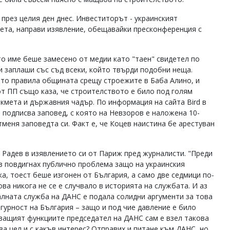
през целия ден днес. Инвеститорът - украинският
ета, направи изявление, обещавайки пресконференция с
то име беше замесено от медии като "таен" свидетел по
и заплаши със съд всеки, който твърди подобни неща.
ито правила общината срещу строежите в Баба Алино, и
от ПП също каза, че строителството е било под голям
кмета и държавния чадър. По информация на сайта Bird в
 подписва заповед, с която на Невзоров е наложена 10-
тменя заповедта си. Факт е, че Коцев наистина бе арестуван
Радев в изявлението си от Париж пред журналисти. "Преди
аз повдигнах публично проблема защо на украинския
, тоест беше изгонен от България, а само две седмици по-
а никога не се е случвало в историята на службата. И аз
алната служба на ДАНС е подала солидни аргументи за това
гурност на България – защо и под чие давление е било
яващият функциите председател на ДАНС сам е взел такова
ва цел и с какъв интерес? Отправих и питане към ДАНС, но