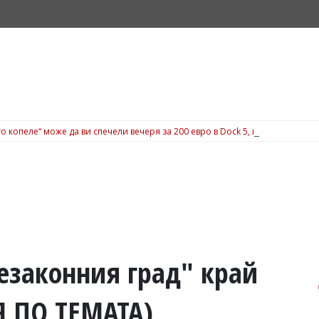
о копеле“ може да ви спечели вечеря за 200 евро в Dock 5, вижте подробн
незаконния град" край
 ПО ТЕМАТА)