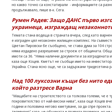
но какво точно са констатирали - информациите са разно
Коментарите
продължавало, пише в-к. Сега.
под
статиите
Румен Радев: Защо ДАНС първо изго
се
въвеждат
украинеца, изграждащ незаконното
от
читателите
Темата стана водеща в страната вчера, след като варне
и
е изграден цял незаконен жилищен комплекс. На съвмест
редакцията
Цветан Пировски бе съобщено, че става дума за 104 стро
не
носи
няма издадено разрешение за строеж от общината. Обща
отговорност
имоти са 36. "Няма налични документи и за изградената
за
каза още Коцев. Кметът не съобщи името на инвеститора
тях!
Украйна. Стана ясно още, че са задържани тридесетина 
Ако
откриете
обиден
Над 100 луксозни къщи без нито ед
за
вас
който разтресе Варна
коментар,
моля
"Мащабите на строителството са толкова големи, че е тр
сигнализирайте
покровителство от най-високи нива", каза още Коцев вче
ни!
години и половина негово кметуване, за да спре проекта
телевизия" каза, че общината е правила проверки, но не