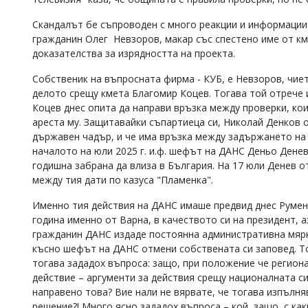
Скандалът бе съпроводен с много реакции и информации 
гражданин Олег Невзоров, макар със спестено име от км
доказателства за изрядността на проекта.
Собственик на въпросната фирма - КУБ, е Невзоров, чие
делото срещу кмета Благомир Коцев. Тогава той отрече 
Коцев днес опита да направи връзка между проверки, ко
ареста му. Защитавайки съпартиеца си, Николай Денков 
държавен чадър, и че има връзка между задържането на 
началото на юли 2025 г. и.ф. шефът на ДАНС Деньо Денев
годишна забрана да влиза в България. На 17 юли Денев о
между тия дати по казуса "Пламенка".
Именно тия действия на ДАНС имаше предвид днес Румен 
година именно от Варна, в качеството си на президент, 
гражданин ДАНС издаде постоянна административна мярка
късно шефът на ДАНС отмени собствената си заповед. Тов
тогава зададох въпроса: защо, при положение че регион
действие – аргументи за действия срещу националната си
направено това? Вие нали не вярвате, че тогава изпълн
решение?! Много ясно зададох въпроса – кой, защо, с как