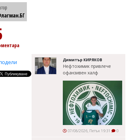
втор
лагман.БГ
5
оментара
Димитър КИРЯКОВ
подели
Нефтохимик привлече
офанзивен халф
07/08/2026, Петък 19:31
0