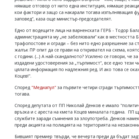
нямаше отговор от нито една институция, нямаше реакц
кои фактори и защо са накарали тогава изпълняващия ф
заповед“, каза още министър-председателят.
Едно от водещите лица на варненската ГЕРБ - Тодор Бала
администрацията му „не забелязвали“ как в местността Б
трафопостове и огради – без нито едно разрешение за с
жалък ПР опит да се прави на откривател на схема, коят
с години. (...) А най-скандалното? Усилено се говори, че
издадени удостоверения за „търпимост“, все едно тези ч
цялата информация по надлежния ред. И ако това се ока
Коцев!".
Според
"Медиапул"
за първите четири сгради търпимостт
тогава.
Според депутата от ПП Николай Денков е имало "политич
връзка и с ареста на кмета Коцев миналата година. ПП щ
службите заради съмнения за злоупотреба. Денков намек
преди акцията на полицията на територията на незаконн
Бившият премиер твърди, че вечерта преди да бъдат за