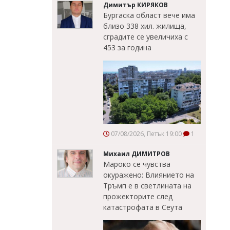
Димитър КИРЯКОВ
Бургаска област вече има
близо 338 хил. жилища,
сградите се увеличиха с
453 за година
07/08/2026, Петък 19:00
1
Михаил ДИМИТРОВ
Мароко се чувства
окуражено: Влиянието на
Тръмп е в светлината на
прожекторите след
катастрофата в Сеута