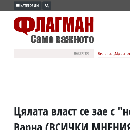
КАТЕГОРИИ
ПРОМО
ЗОНА
ИЗБОРИ
2026
ПРАКТИЧНО
НАКРАТКО
Билет за „Мръснот
КУЛТУРА
ЗДРАВЕ
ПОЛИТИКА
ОБЩИНИ
ОБЩЕСТВО
ЛАЙФСТАЙЛ
Цялата власт се зае с "
ВОЙНАТА
Варна (ВСИЧКИ МНЕНИЯ
В