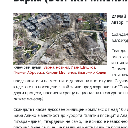
УКРАЙНА
СПОРТ
27 Май 
РАЗСЛЕДВАНЕ
Автор: 
БИЗНЕС
Скандал
ЮГ
изгражд
Скандал
Управители:
очертав
Веселин
Василев,
изпълни
Ключови думи:
Варна
,
новини
,
Иван Шишков
,
email:
Пламен 
Пламен Абровски
,
Калоян Милтенов
,
Благомир Коцев
v.vasilev@flagman.bg
тръгнах
Катя
представители на местните държавни институции. Случая
Касабова,
където е на посещение, той заяви пред журналисти: "Тов
еmail:
k.kassabova@flagman.bg
други процеси, насочени срещу националната сигурност 
Главен
вижте по-долу).
редактор:
Иван
Скандалът касае луксозен жилищен комплекс от над 100 с
Колев,
Баба Алино е местност до курорта "Златни пясъци" и Ал
email:
"Възраждане", твърдейки не само, че всичко е незаконно,
office@flagman.bg
пясъци". Знае се още, че различни институции са проверя