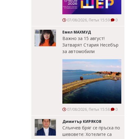
07/08/2026, Петък 15:59
0
Емел МАХМУД
Важно за 15 август!
Затварят Стария Несебър
за автомобили
07/08/2026, Петък 15:58
0
Димитър КИРЯКОВ
Слънчев бряг се пръска по
шевовете: Хотелите са