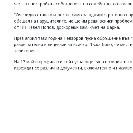
част от постройка - собственост на семейството на варн
"Очевидно става въпрос не само за административно нару
обещал на нарушителите, че ще им реши всички проблеми
от ПП Павел Попов, доскорешн зам.-кмет на Варна.
През април тази година Невзоров пусна обръщение във "
разрешителни и лицензии за всичко. Лъжа било, че местн
територия.
На 17 май в профила си той пусна още една позиция, в ко
изреждат се различни документи, включително и някакв