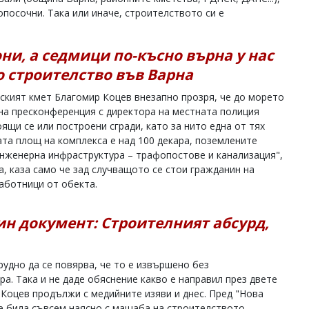
посочни. Така или иначе, строителството си е
ни, а седмици по-късно върна у нас
 строителство във Варна
нският кмет Благомир Коцев внезапно прозря, че до морето
на пресконференция с директора на местната полиция
ящи се или построени сгради, като за нито една от тях
та площ на комплекса е над 100 декара, поземлените
 инженерна инфраструктура – трафопостове и канализация",
, каза само че зад случващото се стои гражданин на
работници от обекта.
ин документ: Строителният абсурд,
удно да се повярва, че то е извършено без
ра. Така и не даде обяснение какво е направил през двете
. Коцев продължи с медийните изяви и днес. Пред "Нова
 е била съвсем наясно с мащаба на строителството.