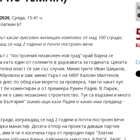
А
Ф
2026
, Сряда, 15:41 ч.
Флагман.БГ
ът касае луксозен жилищен комплекс от над 100 сгради,
ащ се над 2 години и почти построен вече
К
ът с "построения незаконен нов град" край Варна се
С
а като един от големите в държавата за годината. Цялата
телна власт се зае със случая. Министрите Иван Шишков,
Абровски и зам. министърът на МВР Калоян Милтенов
а днес по обед към морето за проверка, там ги чакат куп
т бе коментиран и от премиера Румен Радев. В Париж,
а не е само незаконно строителство. Тук са вързани и много
на България"
(какво още каза Радев и какво има предвид -
гради, изграждащ се над 2 години и почти построен вече.
аджа манастир. Досега отпор на проекта даваше партия
 ами и че е изсечена гора от природен парк "Златни
вали (община Варна, районните кметства, РДНСК, ДАНС...),