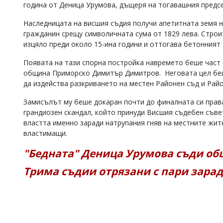
година от Деница Урумова, дъщеря на тогавашния предс
Наследницата на висшия съдия получи апетитната земя н
гражданин срещу символичната сума от 1829 лева. Стро
изцяло преди около 15-ина години и оттогава бетонният 
Появата на тази спорна постройка навремето беше част 
община Приморско Димитър Димитров. Неговата цел беш
да издейства разкриването на местен Районен съд и Райо
Замисълът му беше докаран почти до финалната си прав
грандиозен скандал, който принуди Висшия съдебен съвет
властта именно заради натрупания гняв на местните жит
властимащи.
"Бедната" Деница Урумова съди о
Трима съдии отрязани с пари зара