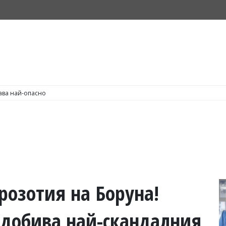
С по пушене на цигари
розотия на Боруна!
добива най-скандалния