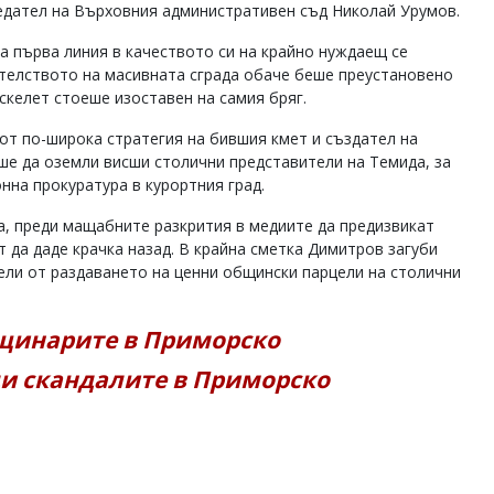
едател на Върховния административен съд Николай Урумов.
а първа линия в качеството си на крайно нуждаещ се
ителството на масивната сграда обаче беше преустановено
скелет стоеше изоставен на самия бряг.
от по-широка стратегия на бившия кмет и създател на
е да оземли висши столични представители на Темида, за
нна прокуратура в курортния град.
а, преди мащабните разкрития в медиите да предизвикат
 да даде крачка назад. В крайна сметка Димитров загуби
ели от раздаването на ценни общински парцели на столични
бщинарите в Приморско
ди скандалите в Приморско