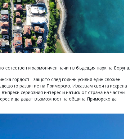
о естествен и хармоничен начин в бъдещия парк на Боруна.
тинска гордост - защото след години усилия един сложен
бъдещото развитие на Приморско. Изказвам своята искрена
 въпреки сериозния интерес и натиск от страна на частни
ерес и да дадат възможност на община Приморско да