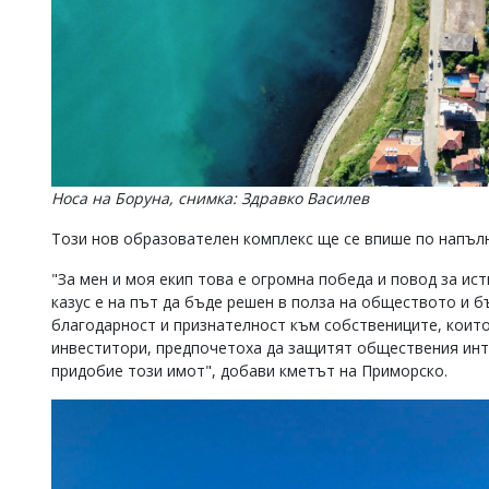
Носа на Боруна, снимка: Здравко Василев
Този нов образователен комплекс ще се впише по напълн
"За мен и моя екип това е огромна победа и повод за ис
казус е на път да бъде решен в полза на обществото и 
благодарност и признателност към собствениците, които
инвеститори, предпочетоха да защитят обществения инт
придобие този имот", добави кметът на Приморско.