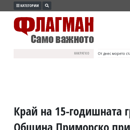
КАТЕГОРИИ
ПРОМО
ЗОНА
ИЗБОРИ
2026
ПРАКТИЧНО
НАКРАТКО
България е №1 в Е
КУЛТУРА
ЗДРАВЕ
ПОЛИТИКА
ОБЩИНИ
ОБЩЕСТВО
ЛАЙФСТАЙЛ
Край на 15-годишната г
ВОЙНАТА
Община Приморско при
В