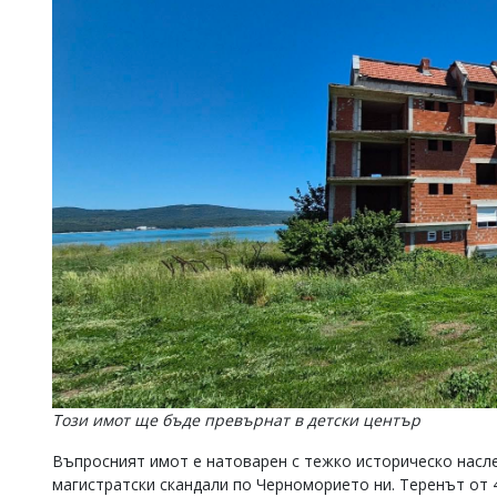
Този имот ще бъде превърнат в детски център
Въпросният имот е натоварен с тежко историческо насле
магистратски скандали по Черноморието ни. Теренът от 