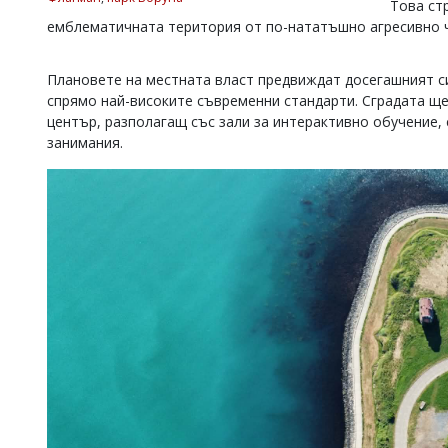
Това ст
Коментарите
емблематичната територия от по-нататъшно агресивно ч
под
статиите
се
Плановете на местната власт предвиждат досегашният с
въвеждат
спрямо най-високите съвременни стандарти. Сградата щ
от
център, разполагащ със зали за интерактивно обучение
читателите
занимания.
и
редакцията
не
носи
отговорност
за
тях!
Ако
откриете
обиден
за
вас
коментар,
моля
сигнализирайте
ни!