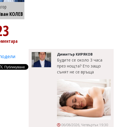
втор
ван КОЛЕВ
23
оментара
Димитър КИРЯКОВ
подели
Будите се около 3 часа
през нощта? Ето защо
сънят не се връща
06/08/2026, Четвъртък 19:30