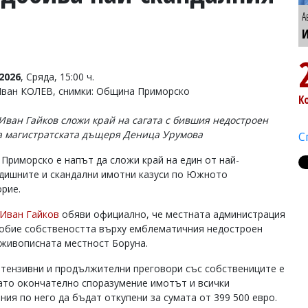
А
И
2026
, Сряда, 15:00 ч.
Иван КОЛЕВ, снимки: Община Приморско
К
Иван Гайков сложи край на сагата с бившия недостроен
а магистратската дъщеря Деница Урумова
С
Приморско е напът да сложи край на един от най-
дишните и скандални имотни казуси по Южното
рие.
Иван Гайков
обяви официално, че местната администрация
обие собствеността върху емблематичния недостроен
 живописната местност Боруна.
нтензивни и продължителни преговори със собствениците е
ато окончателно споразумение имотът и всички
ния по него да бъдат откупени за сумата от 399 500 евро.