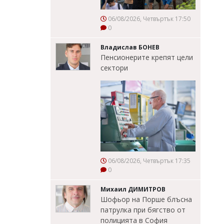
06/08/2026, Четвъртък 17:50
0
Владислав БОНЕВ
Пенсионерите крепят цели
сектори
06/08/2026, Четвъртък 17:35
0
Михаил ДИМИТРОВ
Шофьор на Порше блъсна
патрулка при бягство от
полицията в София