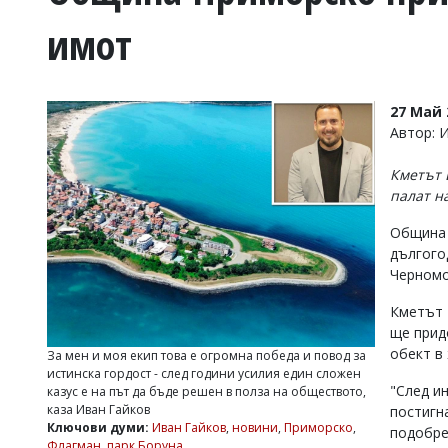
УКРАЙНА
имот
СПОРТ
РАЗСЛЕДВАНЕ
БИЗНЕС
27 Май 
ЮГ
Автор: 
Кметът 
Управители:
палат н
Веселин
Василев,
Община 
email:
дългого
v.vasilev@flagman.bg
Катя
Черномо
Касабова,
еmail:
k.kassabova@flagman.bg
Кметът
ще прид
Главен
обект в
За мен и моя екип това е огромна победа и повод за
редактор:
истинска гордост - след години усилия един сложен
Иван
"След и
казус е на път да бъде решен в полза на обществото,
Колев,
каза Иван Гайков
постигн
email:
Ключови думи:
Иван Гайков
,
новини
,
Приморско
,
подобре
office@flagman.bg
Флагман
,
парк Боруна