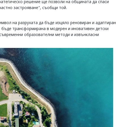
ратегическо решение ще позволи на общината да спаси
астно застрояване", съобщи той.
имвол на разрухата да бъде изцяло реновиран и адаптиран
е бъде трансформирана в модерен и иновативен детски
, съвременни образователни методи и извънкласни