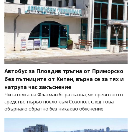
Автобус за Пловдив тръгна от Приморско
без пътниците от Китен, върна се за тях и
натрупа час закъснение
Читателка на Флагман.бг разказва, че превозното
средство първо поело към Созопол, след това
обърнало обратно без никакво обяснение