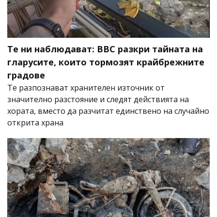
Те ни наблюдават: BBC разкри тайната на
гларусите, които тормозят крайбрежните
градове
Те разпознават хранителен източник от
значително разстояние и следят действията на
хората, вместо да разчитат единствено на случайно
открита храна