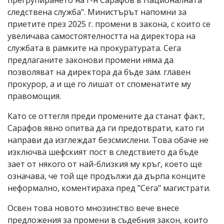
следствена служба". Министърът напомни за
приетите през 2025 г. промени в закона, с които се
увеличава самостоятелността на директора на
службата в рамките на прокуратурата. Сега
предлаганите законови промени няма да
позволяват на директора да бъде зам. главен
прокурор, а и ще го лишат от споменатите му
правомощия.
Като се оттегля преди промените да станат факт,
Сарафов явно опитва да ги предотврати, като ги
направи да изглеждат безсмислени. Това обаче не
изключва шефският пост в следствието да бъде
зает от някого от най-близкия му кръг, което ще
означава, че той ще продължи да дърпа конците
неформално, коментираха пред "Сега" магистрати.
Освен това новото мнозинство вече внесе
предложения за промени в съдебния закон, които