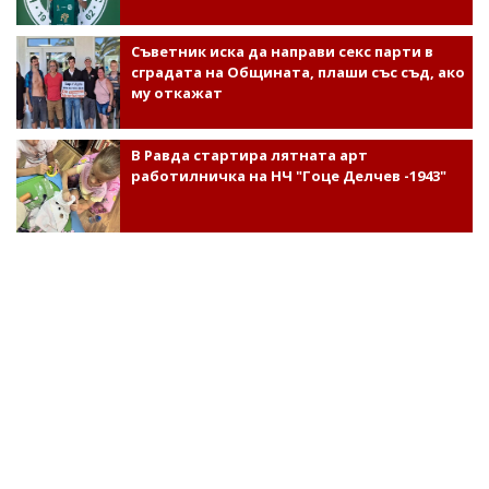
Съветник иска да направи секс парти в
сградата на Общината, плаши със съд, ако
му откажат
В Равда стартира лятната арт
работилничка на НЧ "Гоце Делчев -1943"