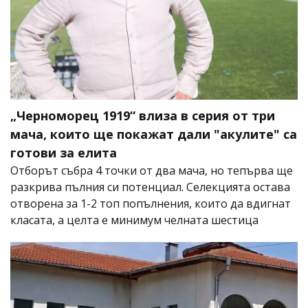
„Черноморец 1919“ влиза в серия от три
мача, които ще покажат дали "акулите" са
готови за елита
Отборът събра 4 точки от два мача, но тепърва ще
разкрива пълния си потенциал. Селекцията остава
отворена за 1-2 топ попълнения, които да вдигнат
класата, а целта е минимум челната шестица