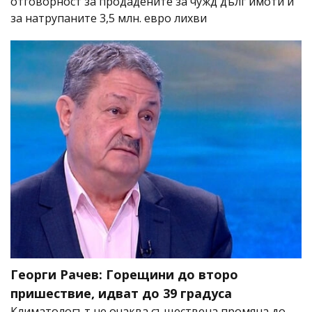
отговорност за продадените за чужд дълг имоти и
за натрупаните 3,5 млн. евро лихви
Георги Рачев: Горещини до второ
пришествие, идват до 39 градуса
Климатологът не очаква съществена промяна до