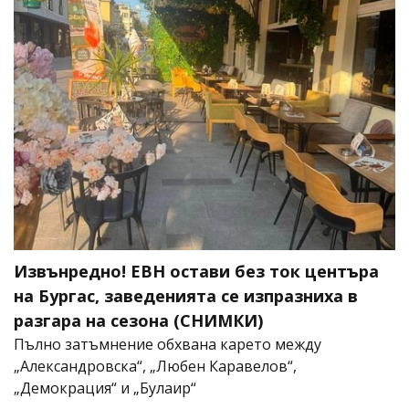
Извънредно! ЕВН остави без ток центъра
на Бургас, заведенията се изпразниха в
разгара на сезона (СНИМКИ)
Пълно затъмнение обхвана карето между
„Александровска“, „Любен Каравелов“,
„Демокрация“ и „Булаир“