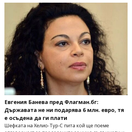
Евгения Банева пред Флагман.бг:
Държавата не ни подарява 6 млн. евро, тя
е осъдена да ги плати
Шефката на Хелио-Тур-С пита кой ще поеме