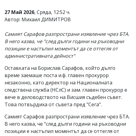
Коментарите
27 Май 2026
, Сряда, 12:52 ч.
под
статиите
Автор: Михаил ДИМИТРОВ
се
въвеждат
Самият Сарафов разпространи изявление чрез БТА.
от
читателите
В него казва, че "след дълги години на ръководни
и
позиции е настъпил моментът да се оттегля от
редакцията
административната дейност"
не
носи
отговорност
Оставката на Борислав Сарафов, който дълго
за
време заемаше поста и.ф. главен прокурор
тях!
незаконно, като директор на Националната
Ако
откриете
следствена служба (НСлС) и зам. главен прокурор е
обиден
вече в деловодството на Висшия съдебен съвет.
за
Това потвърдиха от съвета пред "Сега".
вас
коментар,
Самият Сарафов разпространи изявление чрез БТА.
моля
сигнализирайте
В него казва, че "след дълги години на ръководни
ни!
позиции е настъпил моментът да се оттегля от