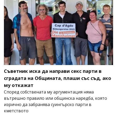
Съветник иска да направи секс парти в
сградата на Общината, плаши със съд, ако
му откажат
Според собствената му аргументация няма
вътрешно правило или общинска наредба, която
изрично да забранява суингърско парти в
кметството