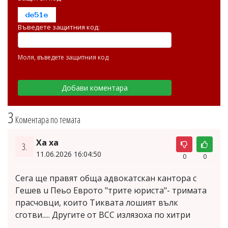
Въведете защитния код:
Моля, въведете защитния код
3
Коментара по темата
Ха ха
3.
11.06.2026 16:04:50
0
0
Сега ще правят обща адвокатскан кантора с
Гешев u Пеьо Еврото "трите юриста"- тримата
прасчовци, които Тиквата лошият вълк
сготви..... Другите от ВСС излязоха по хитри