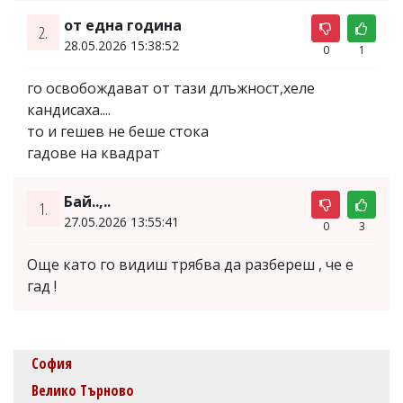
от една година
2.
28.05.2026 15:38:52
0
1
го освобождават от тази длъжност,хеле
кандисаха....
то и гешев не беше стока
гадове на квадрат
Бай..,..
1.
27.05.2026 13:55:41
0
3
Още като го видиш трябва да разбереш , че е
гад !
София
Велико Търново