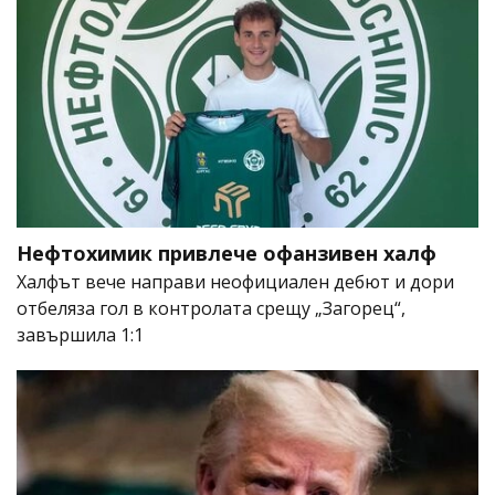
Нефтохимик привлече офанзивен халф
Халфът вече направи неофициален дебют и дори
отбеляза гол в контролата срещу „Загорец“,
завършила 1:1