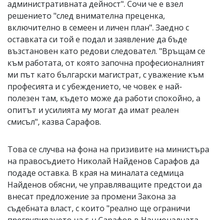
административната дейност". Сочи че е взел
решението "след внимателна преценка,
включително в семеен и личен план". Заедно с
оставката си той е подал и заявление да бъде
възстановен като редови следовател. "Връщам се
към работата, от която започна професионалният
ми път като български магистрат, с уважение към
професията и с убеждението, че човек е най-
полезен там, където може да работи спокойно, а
опитът и усилията му могат да имат реален
смисъл", казва Сарафов.
Това се случва на фона на призивите на министъра
на правосъдието Николай Найденов Сарафов да
подаде оставка. В края на миналата седмица
Найденов обясни, че управляващите предстои да
внесат предложение за промени Закона за
съдебната власт, с които
"реално ще ограничи
прегрупирането на г-н Сарафов в Националната