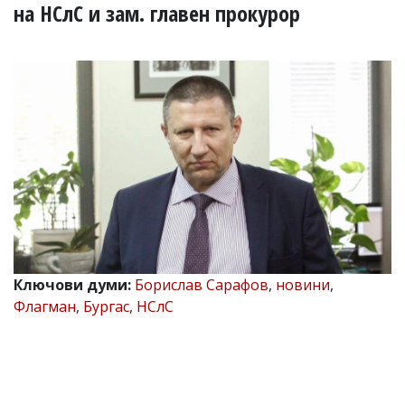
УКРАЙНА
на НСлС и зам. главен прокурор
СПОРТ
РАЗСЛЕДВАНЕ
БИЗНЕС
ЮГ
Управители:
Веселин
Василев,
email:
v.vasilev@flagman.bg
Катя
Касабова,
еmail:
k.kassabova@flagman.bg
Ключови думи:
Борислав Сарафов
,
новини
,
Флагман
,
Бургас
,
НСлС
Главен
редактор:
Иван
Колев,
email:
office@flagman.bg