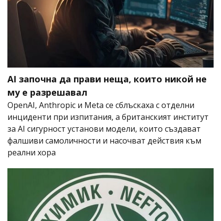
AI започна да прави неща, които никой не
му е разрешавал
OpenAI, Anthropic и Meta се сблъскаха с отделни
инциденти при изпитания, а британският институт
за AI сигурност установи модели, които създават
фалшиви самоличности и насочват действия към
реални хора