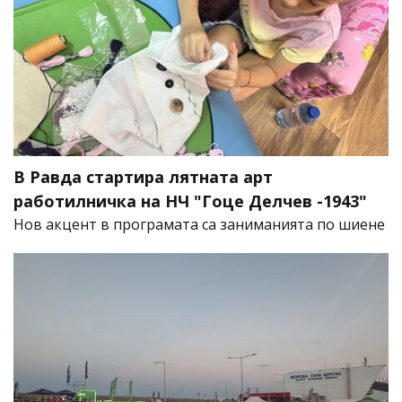
В Равда стартира лятната арт
работилничка на НЧ "Гоце Делчев -1943"
Нов акцент в програмата са заниманията по шиене