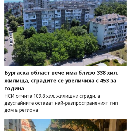
Бургаска област вече има близо 338 хил.
жилища, сградите се увеличиха с 453 за
година
НСИ отчита 109,8 хил. жилищни сгради, а
двустайните остават най-разпространеният тип
дом в региона