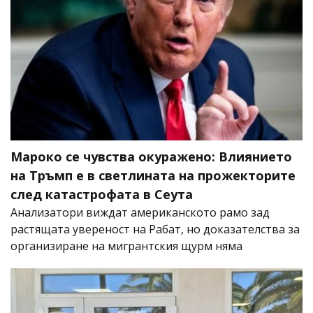
Мароко се чувства окуражено: Влиянието
на Тръмп е в светлината на прожекторите
след катастрофата в Сеута
Анализатори виждат американското рамо зад
растящата увереност на Рабат, но доказателства за
организиране на мигрантския щурм няма