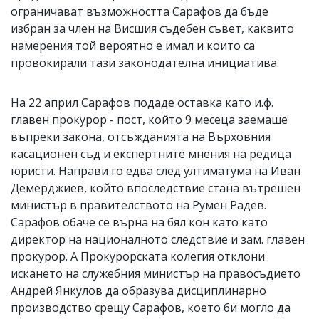
ограничават възможността Сарафов да бъде
избран за член на Висшия съдебен съвет, каквито
намерения той вероятно е имал и които са
провокирали тази законодателна инициатива.
На 22 април Сарафов подаде оставка като и.ф.
главен прокурор - пост, който 9 месеца заемаше
въпреки закона, отсъжданията на Върховния
касационен съд и експертните мнения на редица
юристи. Направи го едва след ултиматума на Иван
Демерджиев, който впоследствие стана вътрешен
министър в правителството на Румен Радев.
Сарафов обаче се върна на бял кон като като
директор на националното следствие и зам. главен
прокурор. А Прокурорската колегия отклони
искането на служебния министър на правосъдието
Андрей Янкулов да образува дисциплинарно
производство срещу Сарафов, което би могло да