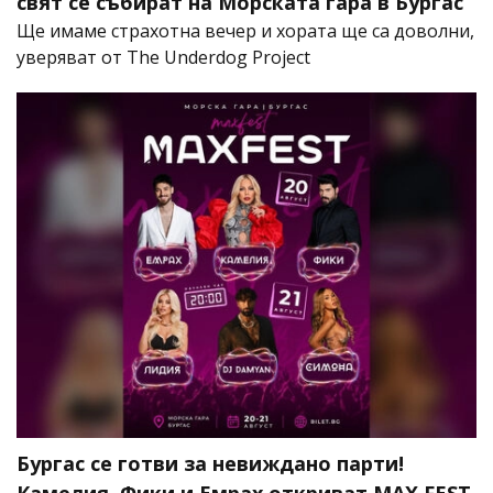
свят се събират на Морската гара в Бургас
Ще имаме страхотна вечер и хората ще са доволни,
уверяват от The Underdog Project
Бургас се готви за невиждано парти!