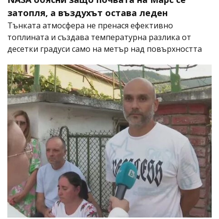
затопля, а въздухът остава леден
Тънката атмосфера не пренася ефективно
топлината и създава температурна разлика от
десетки градуси само на метър над повърхността