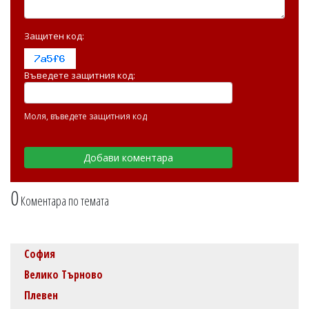
Защитен код:
Въведете защитния код:
Моля, въведете защитния код
0
Коментара по темата
София
Велико Търново
Плевен