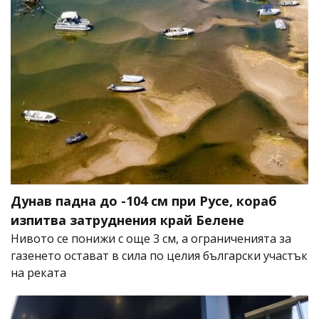
Дунав падна до -104 см при Русе, кораб
изпитва затруднения край Белене
Нивото се понижи с още 3 см, а ограниченията за
газенето остават в сила по целия български участък
на реката