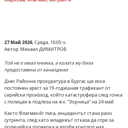
Коментарите
под
статиите
се
въвеждат
от
читателите
27 Май 2026
, Сряда, 10:05 ч.
и
редакцията
Автор: Михаил ДИМИТРОВ
не
носи
Той не е имал книжка, а колата му била
отговорност
за
предоставена от каналджии
тях!
Ако
Днес Районна прокуратура в Бургас ще иска
откриете
постоянен арест за 19-годишния трафикант от
обиден
за
сирийски произход, който катастрофира след гонка
вас
с полицаи в подлеза на ж.к. "Зорница" на 24 май.
коментар,
моля
Както Флагман.бг писа, инцидентът стана рано
сигнализирайте
сутринта, след като младежът отказа да спре за
ни!
полицейска проверка и изгуби контрол над