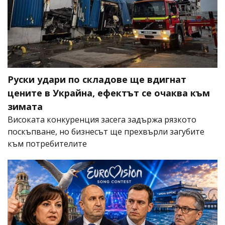
Руски удари по складове ще вдигнат
цените в Украйна, ефектът се очаква към
зимата
Високата конкуренция засега задържа рязкото
поскъпване, но бизнесът ще прехвърли загубите
към потребителите