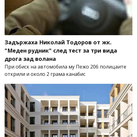
Задържаха Николай Тодоров от жк.
"Меден рудник" след тест за три вида
дрога зад волана
При обиск на автомобила му Пежо 206 полицаите
открили и около 2 грама канабис