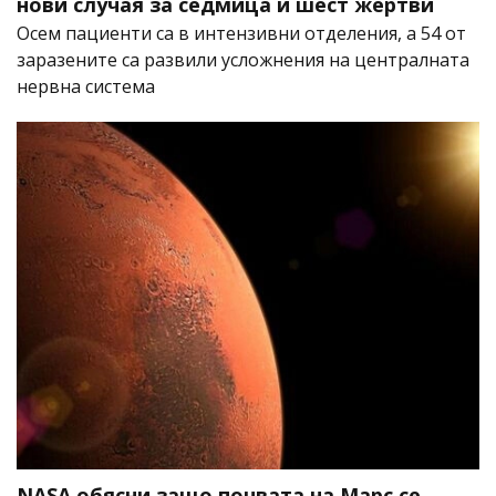
нови случая за седмица и шест жертви
Осем пациенти са в интензивни отделения, а 54 от
заразените са развили усложнения на централната
нервна система
NASA обясни защо почвата на Марс се