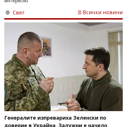
интересно
Всички новини
Свят
Генералите изпревариха Зеленски по
доверие в Украйна, Залужни е начело