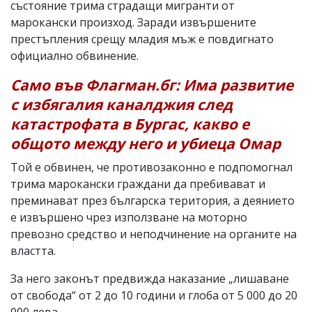
състояние трима страдащи мигранти от
марокански произход. Заради извършените
престъпления срещу младия мъж е повдигнато
официално обвинение.
Само във Флагман.бг: Има развитие
с избягалия каналджия след
катастрофата в Бургас, какво е
общото между него и убиеца Омар
Той е обвинен, че противозаконно е подпомогнал
трима марокански граждани да пребивават и
преминават през българска територия, а деянието
е извършено чрез използване на моторно
превозно средство и неподчинение на органите на
властта.
За него законът предвижда наказание „лишаване
от свобода“ от 2 до 10 години и глоба от 5 000 до 20
000 лева.