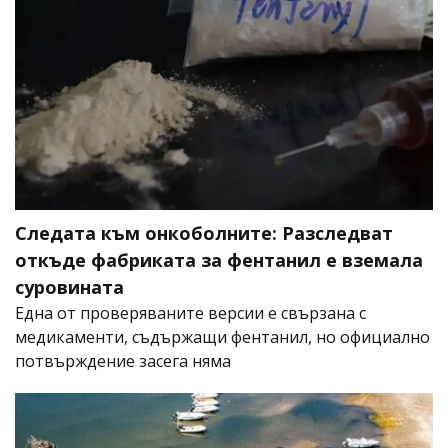
Следата към онкоболните: Разследват
откъде фабриката за фентанил е вземала
суровината
Една от проверяваните версии е свързана с
медикаменти, съдържащи фентанил, но официално
потвърждение засега няма