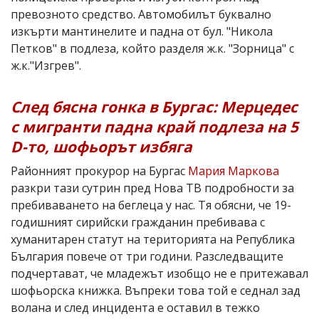
превозното средство. Автомобилът буквално
изкърти мантинелите и падна от бул. "Никола
Петков" в подлеза, който разделя ж.к. "Зорница" с
ж.к."Изгрев".
След бясна гонка в Бургас: Мерцедес
с мигранти падна край подлеза на 5
D-то, шофьорът избяга
Районният прокурор на Бургас
Мария Маркова
разкри тази сутрин пред Нова ТВ подробности за
пребиваването на беглеца у нас. Тя обясни, че 19-
годишният сирийски гражданин пребивава с
хуманитарен статут на територията на Република
България повече от три години. Разследващите
подчертават, че младежът изобщо не е притежавал
шофьорска книжка. Въпреки това той е седнал зад
волана и след инцидента е оставил в тежко