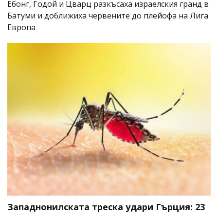
Ебонг, Годой и Цварц разкъсаха израелския гранд в
Батуми и доближиха червените до плейофа на Лига
Европа
Западнонилската треска удари Гърция: 23