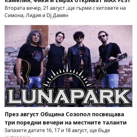
Камелия, Фики и Емрах откриват MAX FEST
Втората вечер, 21 август ,ще гърми с хитовете на
Симона, Лидия и Dj Дамян
През август Община Созопол посвещава
три поредни вечери на местните таланти
Запазете датите 16, 17 и 18 август, ще бъде