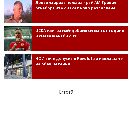
Локализираха пожара край АМ Тракия,
огнеборците очакат ново разпалване
ЦСКА изигра най-добрия си мач от години
и смаза Макаби с 3:0
НОИ вече допуска и Revolut за изплащане
на обезщетения
Error9