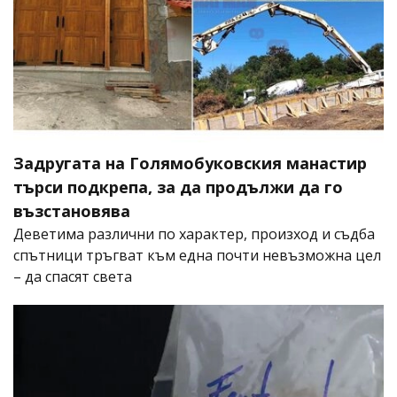
Задругата на Голямобуковския манастир
търси подкрепа, за да продължи да го
възстановява
Деветима различни по характер, произход и съдба
спътници тръгват към една почти невъзможна цел
– да спасят света