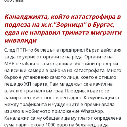
Каналджията, който катастрофира в
подлеза на ж.к."Зорница" в Бургас,
едва не направил тримата мигранти
инвалиди
След ПТП-то беглецът е предприел бързи действия,
за да се укрие от органите на реда. Органите на
МВР незабавно са извършили обстойни проверки
на всички камери в района на катастрофата. Много
бързо е установено самото лице, което е отишло
пеша до ЖП гарата. Там младежът се е качил на
влак и е тръгнал към град Пловдив, където се
намира неговият постоянен адрес. Комуникацията
между трафиканта и чужденците е преминавала
изцяло в мобилното приложение WhatsApp.
Каналджии са му обещали да му платят определена
сума пари - около 1000 евро на бежанец, за да