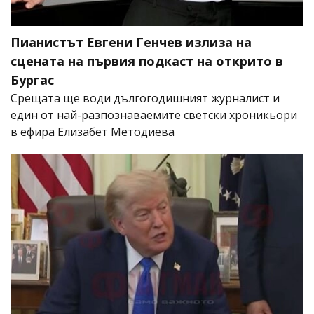
Пианистът Евгени Генчев излиза на
сцената на първия подкаст на открито в
Бургас
Срещата ще води дългогодишният журналист и
един от най-разпознаваемите светски хроникьори
в ефира Елизабет Методиева