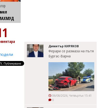
втор
Емел
МАХМУД
11
оментара
Димитър КИРЯКОВ
Ферари се размаза на пътя
подели
Бургас-Варна
06/08/2026, Четвъртък 15:41
0