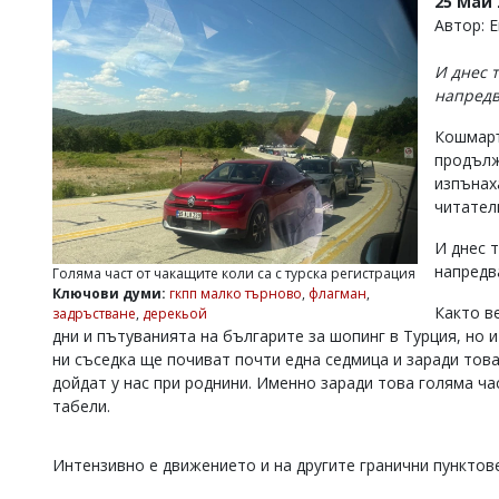
25 Май 
УКРАЙНА
Автор: 
СПОРТ
И днес 
РАЗСЛЕДВАНЕ
напредв
БИЗНЕС
Кошмаръ
ЮГ
продълж
изпънах
Управители:
читател
Веселин
Василев,
И днес 
email:
напредв
Голяма част от чакащите коли са с турска регистрация
v.vasilev@flagman.bg
Ключови думи:
гкпп малко търново
,
флагман
,
Катя
Както в
задръстване
,
дерекьой
Касабова,
дни и пътуванията на българите за шопинг в Турция, но
еmail:
k.kassabova@flagman.bg
ни съседка ще почиват почти една седмица и заради това
дойдат у нас при роднини. Именно заради това голяма ча
Главен
редактор:
табели.
Иван
Колев,
email:
Интензивно е движението и на другите гранични пунктов
office@flagman.bg