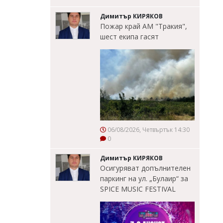
Димитър КИРЯКОВ
Пожар край АМ "Тракия",
шест екипа гасят
06/08/2026, Четвъртък 14:30
0
Димитър КИРЯКОВ
Осигуряват допълнителен
паркинг на ул. „Булаир“ за
SPICE MUSIC FESTIVAL