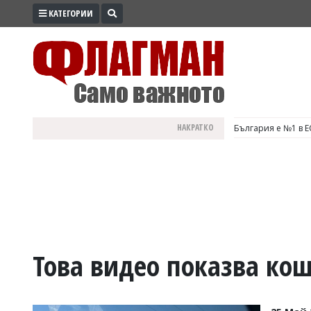
КАТЕГОРИИ
ПРОМО
ЗОНА
ИЗБОРИ
2026
ПРАКТИЧНО
НАКРАТКО
България е №1 в Е
КУЛТУРА
ЗДРАВЕ
ПОЛИТИКА
ОБЩИНИ
ОБЩЕСТВО
ЛАЙФСТАЙЛ
Това видео показва ко
ВОЙНАТА
В