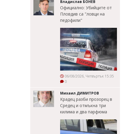
Владислав БОНЕВ
Официално: Убийците от
Пловдив са "ловци на
педофили"
06/08/2026, Четвъртък 15:35
0
Михаил ДИМИТРОВ
Крадец разби прозорец в
Средец и отмъкна три
килима и два парфюма