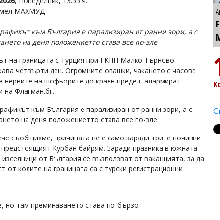
2026
, Понеделник, 13:55 ч.
Емел МАХМУД
А
трафикът към България е парализиран от ранни зори, а с
ането на деня положениетто става все по-зле
т на границата с Турция при ГКПП Малко Търново
ава четвърти ден. Огромните опашки, чакането с часове
а нервите на шофьорите до краен предел, алармират
К
и на Флагман.бг.
трафикът към България е парализиран от ранни зори, а с
С
ането на деня положениетто става все по-зле.
ече съобщихме, причината не е само заради трите почивни
 и предстоящият Курбан байрям. Заради празника в южната
 изселници от България се възползват от ваканцията, за да
ст от колите на границата са с турски регистрационни
е, но там преминаването става по-бързо.