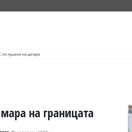
С по пушене на цигари
шмара на границата