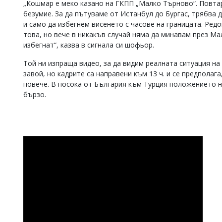
„Кошмар е меко казано на ГКПП „Малко Търново“. Повтаря
Коментарите
безумие. За да пътуваме от Истанбул до Бургас, трябва 
под
и само да избегнем висенето с часове на границата. Ред
статиите
това, но вече в никакъв случай няма да минавам през М
се
избегнат“, казва в сигнала си шофьор.
въвеждат
от
Той ни изпраща видео, за да видим реалната ситуация 
читателите
и
завой, но кадрите са направени към 13 ч. и се предполаг
редакцията
повече. В посока от България към Турция положението н
не
бързо.
носи
отговорност
за
тях!
Ако
откриете
обиден
за
вас
коментар,
моля
сигнализирайте
ни!