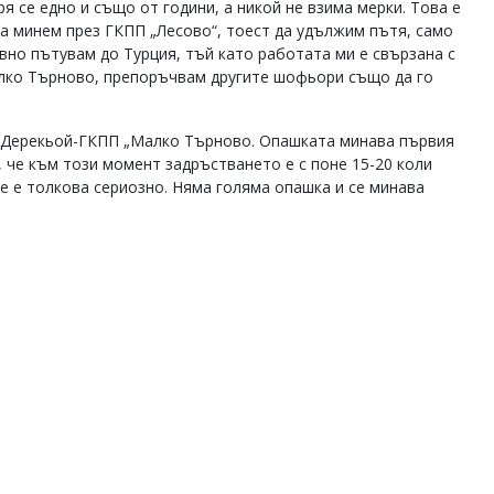
 се едно и също от години, а никой не взима мерки. Това е
да минем през ГКПП „Лесово“, тоест да удължим пътя, само
овно пътувам до Турция, тъй като работата ми е свързана с
алко Търново, препоръчвам другите шофьори също да го
на Дерекьой-ГКПП „Малко Търново. Опашката минава първия
а, че към този момент задръстването е с поне 15-20 коли
е е толкова сериозно. Няма голяма опашка и се минава