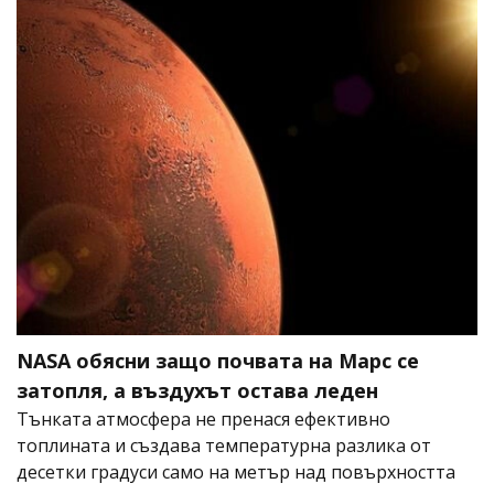
NASA обясни защо почвата на Марс се
затопля, а въздухът остава леден
Тънката атмосфера не пренася ефективно
топлината и създава температурна разлика от
десетки градуси само на метър над повърхността