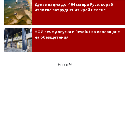
Дунав падна до -104 см при Русе, кораб
изпитва затруднения край Белене
НОИ вече допуска и Revolut за изплащане
на обезщетения
Error9