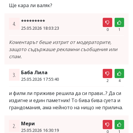
Ще кара ли валяк?
*********
4.
25.05.2026 18:03:23
0
1
Коментарът беше изтрит от модераторите,
защото съдържаше рекламни съобщения или
спам.
Баба Лила
3.
25.05.2026 17:55:40
2
4
и филм ли приживе решила да си прави...? Да си
издигне и един паметник! То бива бива суета и
грандомания, ама нейното на нищо не прилича.
Мери
2.
25.05.2026 16:30:19
0
1