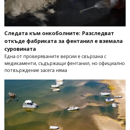
Следата към онкоболните: Разследват
откъде фабриката за фентанил е вземала
суровината
Една от проверяваните версии е свързана с
медикаменти, съдържащи фентанил, но официално
потвърждение засега няма