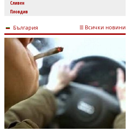
Сливен
Пловдив
Всички новини
България