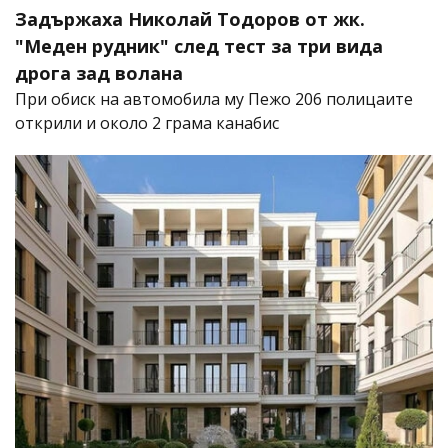
Задържаха Николай Тодоров от жк.
"Меден рудник" след тест за три вида
дрога зад волана
При обиск на автомобила му Пежо 206 полицаите
открили и около 2 грама канабис