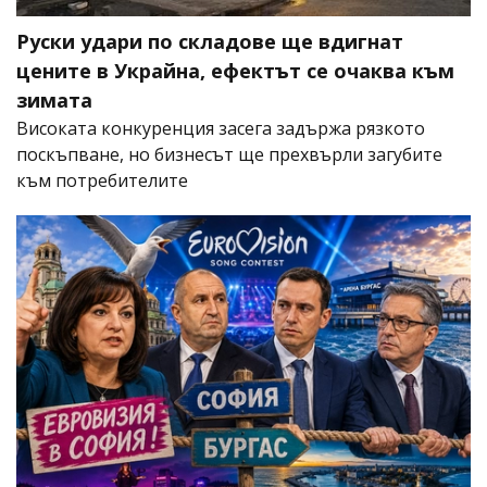
Руски удари по складове ще вдигнат
цените в Украйна, ефектът се очаква към
зимата
Високата конкуренция засега задържа рязкото
поскъпване, но бизнесът ще прехвърли загубите
към потребителите