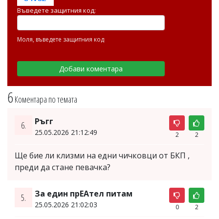
Въведете защитния код:
Моля, въведете защитния код
6
Коментара по темата
Ръгг
6.
25.05.2026 21:12:49
2
2
Ще бие ли клизми на едни чичковци от БКП ,
преди да стане певачка?
За един прЕАтел питам
5.
25.05.2026 21:02:03
0
2