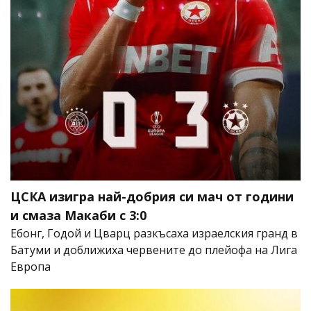
ЦСКА изигра най-добрия си мач от години
и смаза Макаби с 3:0
Ебонг, Годой и Цварц разкъсаха израелския гранд в
Батуми и доближиха червените до плейофа на Лига
Европа