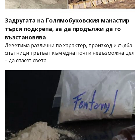
Задругата на Голямобуковския манастир
търси подкрепа, за да продължи да го
възстановява
Деветима различни по характер, произход и съдба
спътници тръгват към една почти невъзможна цел
– да спасят света