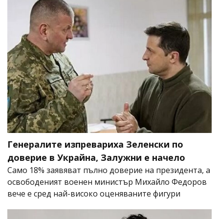
Генералите изпревариха Зеленски по
доверие в Украйна, Залужни е начело
Само 18% заявяват пълно доверие на президента, а
освободеният военен министър Михайло Федоров
вече е сред най-високо оценяваните фигури