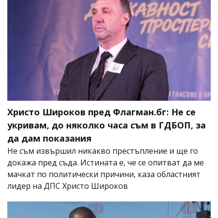
Христо Широков пред Флагман.бг: Не се
укривам, до няколко часа съм в ГДБОП, за
да дам показания
Не съм извършил никакво престъпление и ще го
докажа пред съда. Истината е, че се опитват да ме
мачкат по политически причини, каза областният
лидер на ДПС Христо Широков