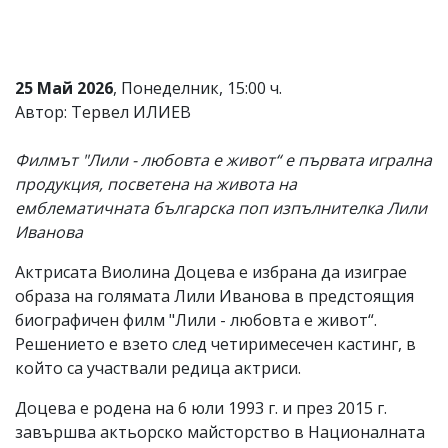
Коментарите
под
статиите
се
25 Май 2026
, Понеделник, 15:00 ч.
въвеждат
Автор: Тервел ИЛИЕВ
от
читателите
и
Филмът "Лили - любовта е живот“ е първата игрална
редакцията
продукция, посветена на живота на
не
носи
емблематичната българска поп изпълнителка Лили
отговорност
Иванова
за
тях!
Актрисата Виолина Доцева е избрана да изиграе
Ако
откриете
образа на голямата Лили Иванова в предстоящия
обиден
биографичен филм "Лили - любовта е живот“.
за
Решението е взето след четиримесечен кастинг, в
вас
коментар,
който са участвали редица актриси.
моля
сигнализирайте
Доцева е родена на 6 юли 1993 г. и през 2015 г.
ни!
завършва актьорско майсторство в Националната