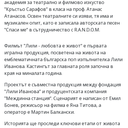
академия за театрално и филмово изкуство
"Кръстьо Сарафов“ в класа на проф. Атанас
Атанасов. Освен театралните си изяви, тя има и
музикален опит, като е записала авторската песен
"Спаси ме“ в сътрудничество с R.A.N.D.O.M.
Филмът "Лили - любовта е живот“ е първата
игрална продукция, посветена на живота на
емблематичната българска поп изпълнителка Лили
Иванова. Кастингът за главната роля започна в
края на миналата година.
Проектът е съвместна продукция между фондация
"Лили Иванова“ и продуцентската компания
"Междинна станция“. Сценарият е написан от Емил
Бонев, режисьор на филма е Яна Титова, а
оператор е Мартин Балкански.
Историята ще проследи ключови етапи от живота