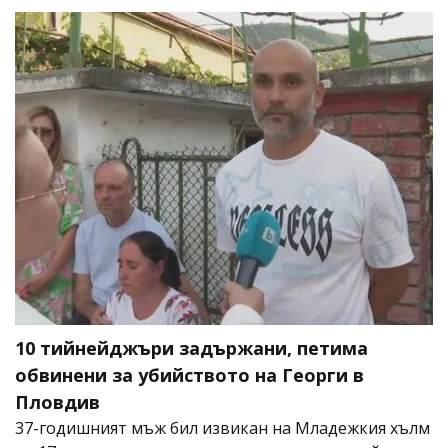
10 тийнейджъри задържани, петима
обвинени за убийството на Георги в
Пловдив
37-годишният мъж бил извикан на Младежкия хълм