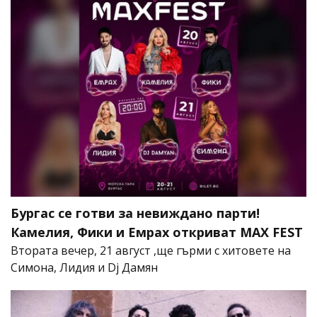
Бургас се готви за невиждано парти!
Камелия, Фики и Емрах откриват MAX FEST
Втората вечер, 21 август ,ще гърми с хитовете на
Симона, Лидия и Dj Дамян