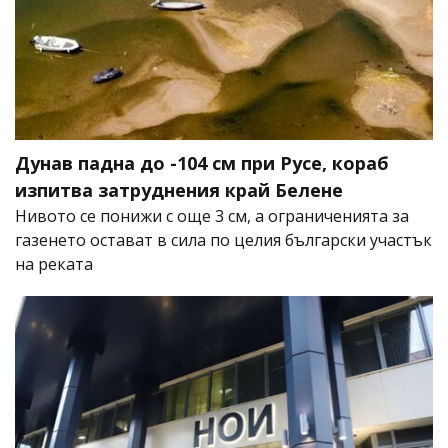
Дунав падна до -104 см при Русе, кораб
изпитва затруднения край Белене
Нивото се понижи с още 3 см, а ограниченията за
газенето остават в сила по целия български участък
на реката