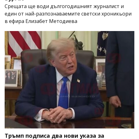
Срещата ще води дългогодишният журналист и
един от най-разпознаваемите светски хроникьори
в ефира Елизабет Методиева
Тръмп подписа два нови указа за