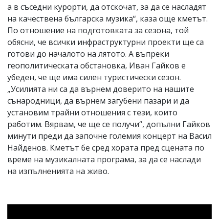
а в съседни курорти, да отскочат, за да се насладят
на качествена българска музика“, каза още кметът.
По отношение на подготовката за сезона, той
обясни, че всички инфраструктурни проекти ще са
готови до началото на лятото. А въпреки
геополитическата обстановка, Иван Гайков е
убеден, че ще има силен туристически сезон.
„Усилията ни са да върнем доверито на нашите
сънародници, да върнем загубени пазари и да
установим трайни отношения с тези, които
работим. Вярвам, че ще се получи“, допълни Гайков
минути преди да започне големия концерт на Васил
Найденов. Кметът бе сред хората пред сцената по
време на музикалната програма, за да се наслади
на изпълненията на живо.