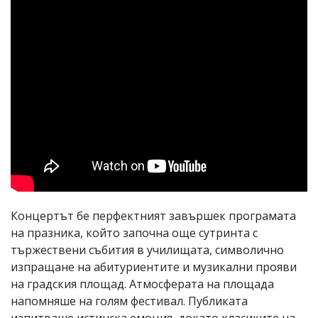
Концертът бе перфектният завършек програмата
на празника, който започна още сутринта с
тържествени събития в училищата, символично
изпращане на абитуриентите и музикални прояви
на градския площад. Атмосферата на площада
напомняше на голям фестивал. Публиката
изпитваше истинска емоция, докато класиките на