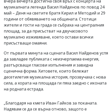
вчера вечерта достигна своя връх с концерта на
музикалната легенда Васил Найденов по повод 24
май – Деня на светите братя Кирил и Методий и 29
години от обявяването на общината. Стотици
жители и гости на града се събраха на централния
площад, за да присъстват на двучасовото
музикално изживяване, което остави всички
присъстващи омаяни.
От първата минута на сцената Васил Найденов успя
да завладее публиката с неизчерпаема енергия,
разтърсващи гласови изпълнения и завидна
сценична форма. Хитовете, които бележат
десетилетия музикална история, прозвучаха с нова
сила, а хората на площада ги пяха заедно с иконата
на родната естрада.
„Благодаря на кмета Иван Гайков за поканата.
Надявам се да се върна отново, защото е