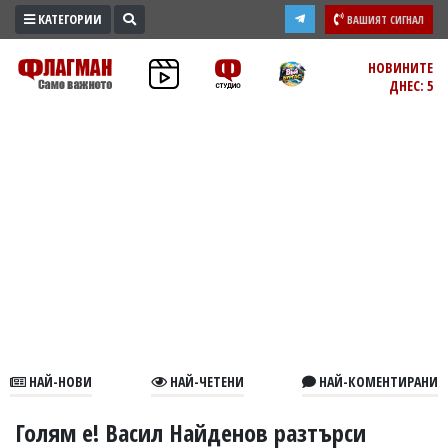
КАТЕГОРИИ
ВАШИЯТ СИГНАЛ
ПРОМО
НОВИНИТЕ
ДНЕС: 5
ЗОНА
ИЗБОРИ
2026
ПРАКТИЧНО
КУЛТУРА
ЗДРАВЕ
ПОЛИТИКА
ОБЩИНИ
ОБЩЕСТВО
ЛАЙФСТАЙЛ
НАЙ-НОВИ
НАЙ-ЧЕТЕНИ
НАЙ-КОМЕНТИРАНИ
ВОЙНАТА
В
Голям е! Васил Найденов разтърси