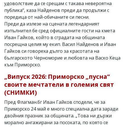
удоволствие да се срещам с такава невероятна
публика“, каза Найденов преди да продължи с
поредица от най-обичаните си песни.
Преди да излезе на сцената легендарният
изпълнител бе сред официалните гости на кмета
Иван Гайков, който в сградата на общината
посрещна целия му екип. Васил Найденов и Иван
Гайков си говореха дълго за красотата на
българското Черноморие и любовта на Васко Кеца
към Приморско.
„Випуск 2026: Приморско „пусна“
своите мечтатели в големия свят
(СНИМКИ)
Пред Флагман.бг Иван Гайков сподели, че за
Приморско 24 май е много специална дата заради
двойния празник за общината. „Това ни държи
морално ангажирани за посоката, по която се