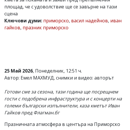
площад, че с удоволствие ще се завърне на тази
Коментарите
под
сцена
статиите
Ключови думи:
приморско
,
васил надейнов
,
иван
се
гайков
,
празник приморско
въвеждат
от
читателите
и
редакцията
не
носи
отговорност
за
25 Май 2026
, Понеделник, 12:51 ч.
тях!
Автор: Емел МАХМУД, снимки и видео: авторът
Ако
откриете
обиден
Готови сме за сезона, тази година ще посрещнем
за
гости с подобрена инфраструктура и с концерти на
вас
големи български изпълнители, каза кметът Иван
коментар,
моля
Гайков пред Флагман.бг
сигнализирайте
ни!
Празничната атмосфера в центъра на Приморско