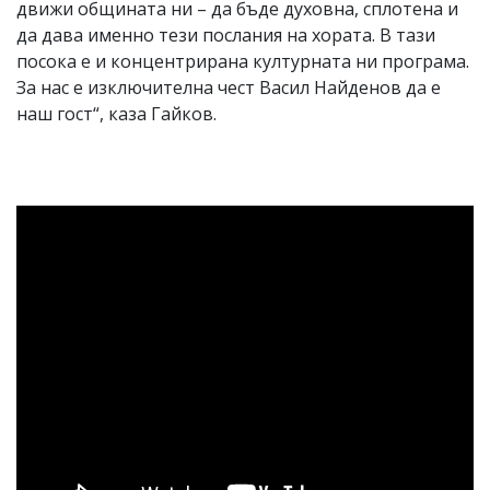
движи общината ни – да бъде духовна, сплотена и
да дава именно тези послания на хората. В тази
посока е и концентрирана културната ни програма.
За нас е изключителна чест Васил Найденов да е
наш гост“, каза Гайков.