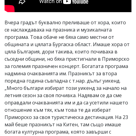
Вчера градът буквално преливаше от хора, които
се наслаждаваха на празника и музикалната
програма. Това обаче не бяха само местни от
общината и цялата Бургаска област. Имаше хора от
цяла България, дори такива, които почиваха в
съседни общини, но бяха пристигнали в Приморско
за големия празничен концерт. Богатата програма
надмина очакванията им. Празникът за втора
поредна година съвпадна с т.нар. дълъг уикенд.
„Много българи избират този уикенд за начало на
летния сезон за своя почивка. Надявам се да сме
оправдали очакванията им и да са усетили нашето
отношение към тях, към това те да изберат
Приморско за своя туристическа дестинация. На 23
май беше празникът на Китен, там също имаше
богата културна програма, която завърши с