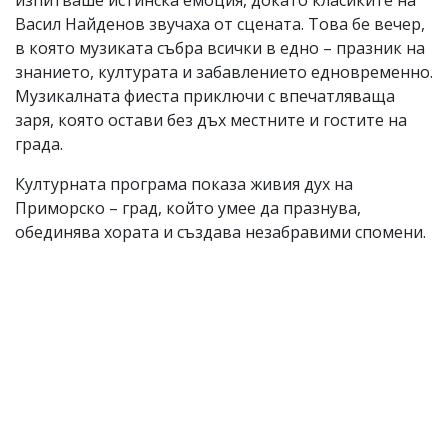
Васил Найденов звучаха от сцената. Това бе вечер,
в която музиката събра всички в едно – празник на
знанието, културата и забавлението едновременно.
Музикалната фиеста приключи с впечатляваща
заря, която остави без дъх местните и гостите на
града.
Културната програма показа живия дух на
Приморско – град, който умее да празнува,
обединява хората и създава незабравими спомени.