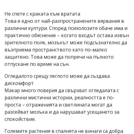
Не спете с краката към вратата
Това е едно от най-разпространените вярвания в
различни култури. Според психолозите обаче има и
практично обяснение – когато входът остава извън
зрителното поле, мозъкът може подсъзнателно да
възприема пространството като по-малко
защитено. Това може да попречи на пълното
отпускане по време на сън.
Огледалото срещу леглото може да създава
дискомфорт
Макар много поверия да свързват огледалата с
различни мистични истории, реалността е по-
проста – отраженията и светлината могат да
разсейват мозъка и да нарушават усещането за
спокойствие.
Големите растения в спалнята не винаги са добра