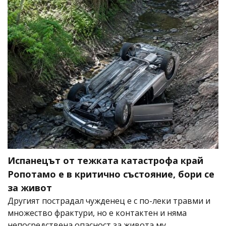
Испанецът от тежката катастрофа край
Ропотамо е в критично състояние, бори се
за живот
Другият пострадал чужденец е с по-леки травми и
множество фрактури, но е контактен и няма
непосредствена опасност за живота му