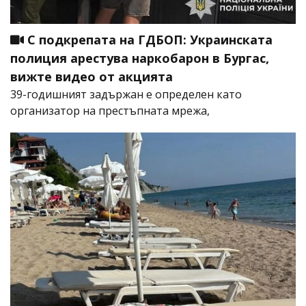
С подкрепата на ГДБОП: Украинската
полиция арестува наркобарон в Бургас,
вижте видео от акцията
39-годишният задържан е определен като
организатор на престъпната мрежа,