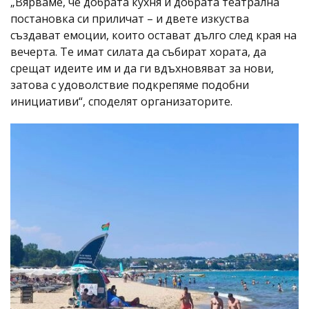
„Вярваме, че добрата кухня и добрата театрална
постановка си приличат – и двете изкуства
създават емоции, които остават дълго след края на
вечерта. Те имат силата да събират хората, да
срещат идеите им и да ги вдъхновяват за нови,
затова с удоволствие подкрепяме подобни
инициативи“, споделят организаторите.