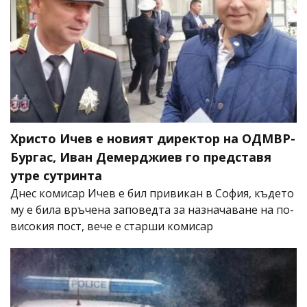
Христо Ичев е новият директор на ОДМВР-
Бургас, Иван Демерджиев го представя
утре сутринта
Днес комисар Ичев е бил привикан в София, където
му е била връчена заповедта за назначаване на по-
високия пост, вече е старши комисар