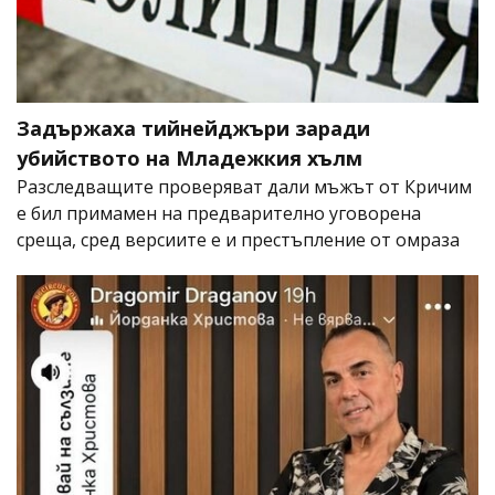
Задържаха тийнейджъри заради
убийството на Младежкия хълм
Разследващите проверяват дали мъжът от Кричим
е бил примамен на предварително уговорена
среща, сред версиите е и престъпление от омраза