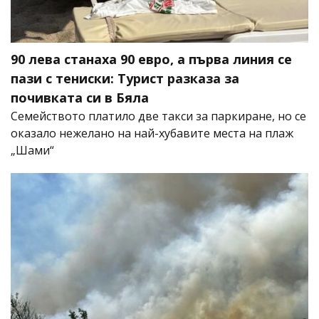
90 лева станаха 90 евро, а първа линия се
пази с тениски: Турист разказа за
почивката си в Бяла
Семейството платило две такси за паркиране, но се
оказало нежелано на най-хубавите места на плаж
„Шами“