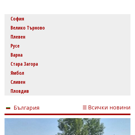
София
Велико Търново
Плевен
Русе
Варна
Стара Загора
Ямбол
Сливен
Пловдив
Всички новини
България