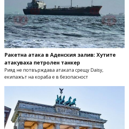
Ракетна атака в Аденския залив: Хутите
атакуваха петролен танкер
Рияд не потвърждава атаката срещу Daisy,
екипажът на кораба е в безопасност