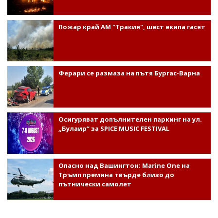
Пожар край АМ "Тракия", шест екипа гасят
Ферари се размаза на пътя Бургас-Варна
Осигуряват допълнителен паркинг на ул.
„Булаир“ за SPICE MUSIC FESTIVAL
Опасно над Вашингтон: Marine One на
Тръмп премина твърде близо до
пътнически самолет