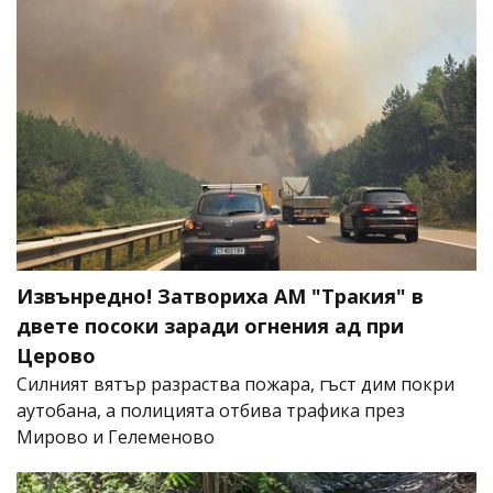
Извънредно! Затвориха АМ "Тракия" в
двете посоки заради огнения ад при
Церово
Силният вятър разраства пожара, гъст дим покри
аутобана, а полицията отбива трафика през
Мирово и Гелеменово