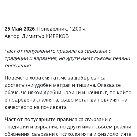
Коментарите
под
статиите
се
25 Май 2026
, Понеделник, 12:00 ч.
въвеждат
от
Автор: Димитър КИРЯКОВ
читателите
и
Част от популярните правила са свързани с
редакцията
не
традиции и вярвания, но други имат съвсем реални
носи
обяснения
отговорност
за
Повечето хора смятат, че за добър сън са
тях!
Ако
достатъчни удобен матрак и тишина. Оказва се
откриете
обаче, че някои дребни навици и начинът, по който
обиден
е подредена спалнята, също могат да повлияят на
за
вас
качеството на почивката.
коментар,
моля
Част от популярните правила са свързани с
сигнализирайте
традиции и вярвания, но други имат съвсем реални
ни!
обяснения, свързани с психологията и физиологията.