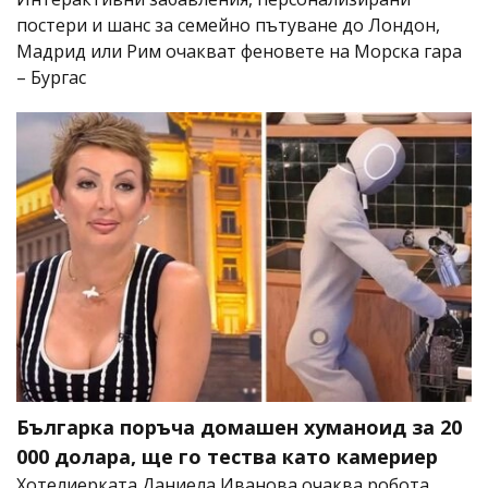
постери и шанс за семейно пътуване до Лондон,
Мадрид или Рим очакват феновете на Морска гара
– Бургас
Българка поръча домашен хуманоид за 20
000 долара, ще го тества като камериер
Хотелиерката Даниела Иванова очаква робота