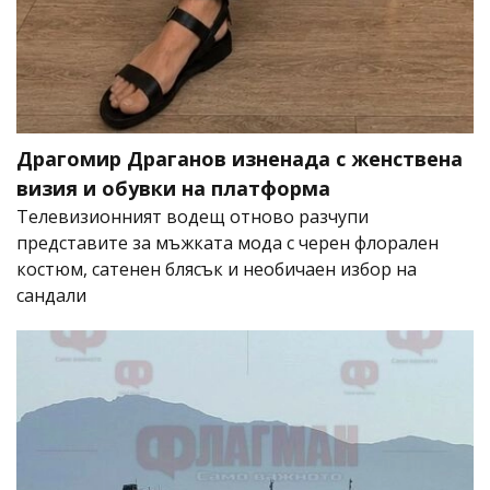
Драгомир Драганов изненада с женствена
визия и обувки на платформа
Телевизионният водещ отново разчупи
представите за мъжката мода с черен флорален
костюм, сатенен блясък и необичаен избор на
сандали