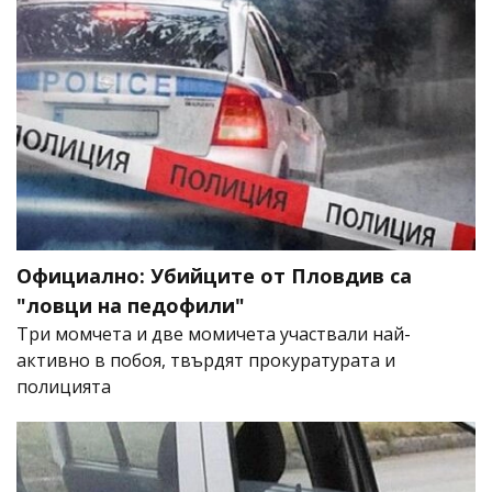
Официално: Убийците от Пловдив са
"ловци на педофили"
Три момчета и две момичета участвали най-
активно в побоя, твърдят прокуратурата и
полицията