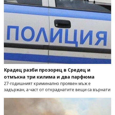
Крадец разби прозорец в Средец и
отмъкна три килима и два парфюма
27-годишният криминално проявен мъж е
задържан, а част от откраднатите вещи са върнати