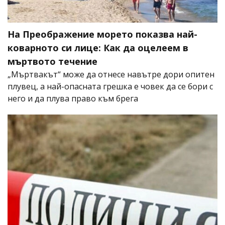
На Преображение морето показва най-
коварното си лице: Как да оцелеем в
мъртвото течение
„Мъртвакът“ може да отнесе навътре дори опитен
плувец, а най-опасната грешка е човек да се бори с
него и да плува право към брега