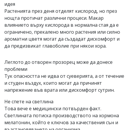
идея
Растенията през деня отделят кислород, но през
нощта протичат различни процеси. Макар
влиянието върху кислорода в нормална стая да е
ограничено, прекалено много растения или силно
ароматни цветя могат да създадат дискомфорт и
да предизвикат главоболие при някои хора.
Леглото до отворен прозорец може да донесе
проблеми
Тук опасността не идва от суеверията, а от течение
и студен въздух, които могат да причинят
напрежение във врата или дискомфорт сутрин.
Не спете на светлина
Това вече е медицински потвърден факт.
Светлината потиска производството на хормона
мелатонин, който е ключов за качествения сън и
възстановяването на организма.