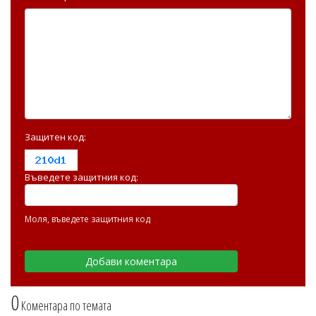
Защитен код:
Въведете защитния код:
Моля, въведете защитния код
0
Коментара по темата