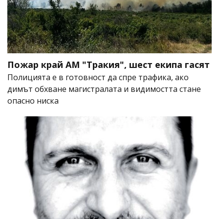
Пожар край АМ "Тракия", шест екипа гасят
Полицията е в готовност да спре трафика, ако
димът обхване магистралата и видимостта стане
опасно ниска