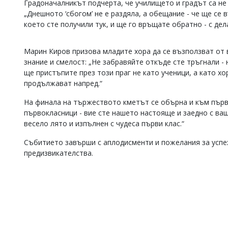
Градоначалникът подчерта, че училището и градът са не
Коментарите
„Днешното ‘сбогом’ не е раздяла, а обещание - че ще се 
под
което сте получили тук, и ще го връщате обратно - с дела
статиите
се
въвеждат
Марин Киров призова младите хора да се възползват от 
от
знание и смелост: „Не забравяйте откъде сте тръгнали - 
читателите
ще пристъпите през този праг не като ученици, а като хо
и
продължават напред.“
редакцията
не
На финала на тържеството кметът се обърна и към първ
носи
отговорност
първокласници - вие сте нашето настояще и заедно с ва
за
весело лято и изпълнен с чудеса първи клас.“
тях!
Ако
Събитието завърши с аплодисменти и пожелания за успе
откриете
предизвикателства.
обиден
за
вас
коментар,
моля
сигнализирайте
ни!