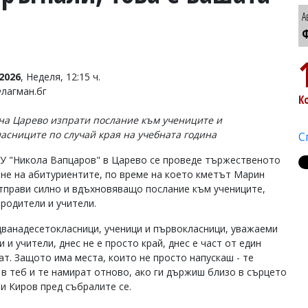
А
Ф
2026
, Неделя, 12:15 ч.
Флагман.бг
К
на Царево изпрати послание към учениците и
асниците по случай края на учебната година
С
СУ "Никола Вапцаров" в Царево се проведе тържественото
не на абитуриентите, по време на което кметът Марин
тправи силно и вдъхновяващо послание към учениците,
 родители и учители.
дванадесетокласници, ученици и първокласници, уважаеми
 и учители, днес не е просто край, днес е част от един
ат. Защото има места, които не просто напускаш - те
 в теб и те намират отново, ако ги държиш близо в сърцето
ви Киров пред събралите се.