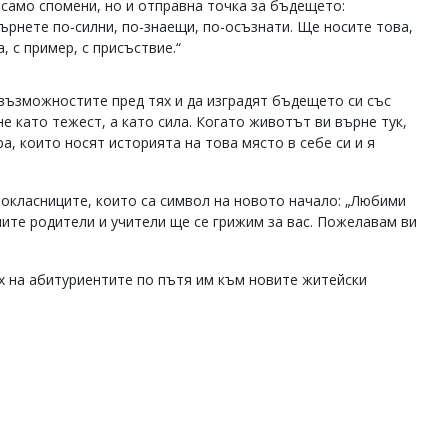
 само спомени, но и отправна точка за бъдещето:
върнете по-силни, по-знаещи, по-осъзнати. Ще носите това,
, с пример, с присъствие.“
възможностите пред тях и да изградят бъдещето си със
не като тежест, а като сила. Когато животът ви върне тук,
ра, които носят историята на това място в себе си и я
окласниците, които са символ на новото начало: „Любими
шите родители и учители ще се грижим за вас. Пожелавам ви
х на абитуриентите по пътя им към новите житейски