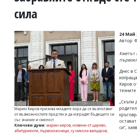
УКРАЙНА
сила
СПОРТ
РАЗСЛЕДВАНЕ
БИЗНЕС
24 Май 
ЮГ
Автор: 
Кметът 
Управители:
първокл
Веселин
Василев,
Днес в 
email:
изпраща
v.vasilev@flagman.bg
Катя
Киров о
Касабова,
техните
еmail:
k.kassabova@flagman.bg
„Скъпи 
Главен
родители
Марин Киров призова младите хора да се възползват
редактор:
от възможностите пред тях и да изградят бъдещето си
кръговр
Иван
със знание и смелост
остават
Колев,
Ключови думи:
марин киров
,
новини от царево
,
email:
си“, зая
абитуриенти
,
първокласници
,
су никола вапцаров
,
office@flagman.bg