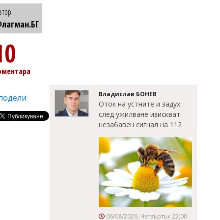
втор
лагман.БГ
10
оментара
Владислав БОНЕВ
подели
Оток на устните и задух
след ужилване изискват
незабавен сигнал на 112
06/08/2026, Четвъртък 22:00