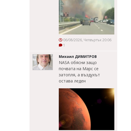
06/08/2026, Четвъртък 20:06
1
Михаил ДИМИТРОВ
NASA обясни защо
почвата на Марс се
затопля, а въздухът
остава леден