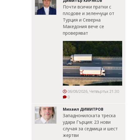
Димитър КИРЯКОВ
Почти всички пратки с
плодове и зеленчуци от
Турция и Северна
Македония вече се
проверяват
06/08/2026, Четвъртък 21:30
0
Михаил ДИМИТРОВ
Западнонилската треска
удари Гърция: 23 нови
случая за седмица и шест
жертви