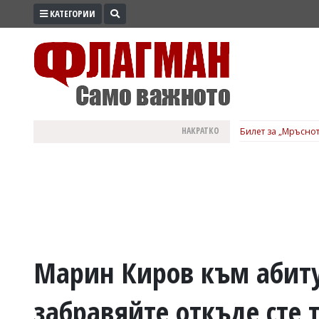
КАТЕГОРИИ
ПРОМО
ЗОНА
ИЗБОРИ
2026
ПРАКТИЧНО
НАКРАТКО
Билет за „Мръснот
КУЛТУРА
ЗДРАВЕ
ПОЛИТИКА
ОБЩИНИ
ОБЩЕСТВО
ЛАЙФСТАЙЛ
Марин Киров към абиту
ВОЙНАТА
забравяйте откъде сте 
В