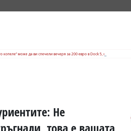
о копеле“ може да ви спечели вечеря за 200 евро в Dock 5, вижте подробн
риентите: Не
тръгнали, това е вашата