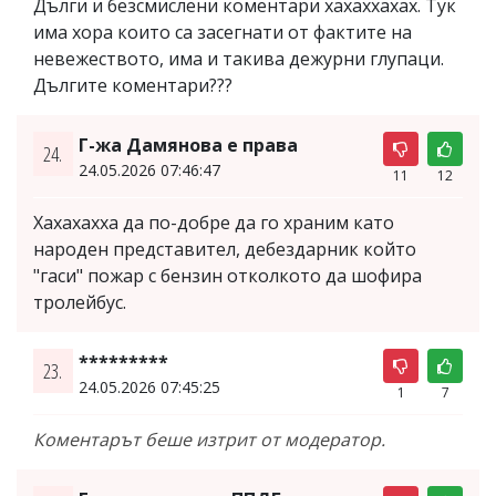
Дълги и безсмислени коментари хахаххахах. Тук
има хора които са засегнати от фактите на
невежеството, има и такива дежурни глупаци.
Дългите коментари???
Г-жа Дамянова е права
24.
24.05.2026 07:46:47
11
12
Хахахахха да по-добре да го храним като
народен представител, дебездарник който
"гаси" пожар с бензин отколкото да шофира
тролейбус.
*********
23.
24.05.2026 07:45:25
1
7
Коментарът беше изтрит от модератор.