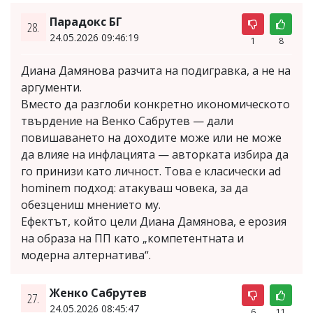
Парадокс БГ
28.
24.05.2026 09:46:19
1
8
Диана Дамянова разчита на подигравка, а не на
аргументи.
Вместо да разглоби конкретно икономическото
твърдение на Венко Сабрутев — дали
повишаването на доходите може или не може
да влияе на инфлацията — авторката избира да
го принизи като личност. Това е класически ad
hominem подход: атакуваш човека, за да
обезцениш мнението му.
Ефектът, който цели Диана Дамянова, е ерозия
на образа на ПП като „компетентната и
модерна алтернатива“.
Женко Сабрутев
27.
24.05.2026 08:45:47
6
11