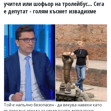
УКРАЙНА
учител или шофьор на тролейбус... Сега
СПОРТ
е депутат - голям късмет извадихме
РАЗСЛЕДВАНЕ
БИЗНЕС
ЮГ
Управители:
Веселин
Василев,
email:
v.vasilev@flagman.bg
Катя
Касабова,
еmail:
k.kassabova@flagman.bg
Главен
редактор:
Иван
Колев,
email:
Той е напълно безопасен - да векува навеки като
office@flagman.bg
пътеводна звезда за следващите депутатски