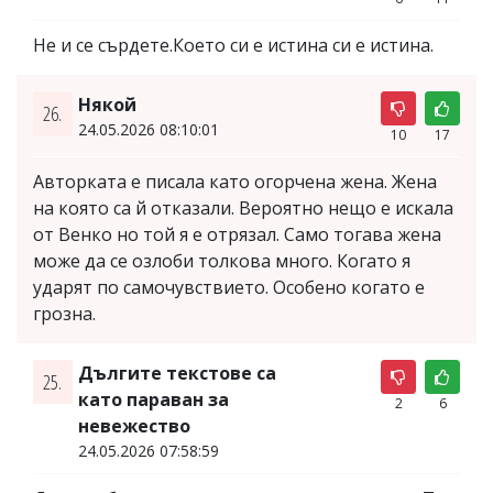
Не и се сърдете.Което си е истина си е истина.
Някой
26.
24.05.2026 08:10:01
10
17
Авторката е писала като огорчена жена. Жена
на която са й отказали. Вероятно нещо е искала
от Венко но той я е отрязал. Само тогава жена
може да се озлоби толкова много. Когато я
ударят по самочувствието. Особено когато е
грозна.
Дългите текстове са
25.
като параван за
2
6
невежество
24.05.2026 07:58:59