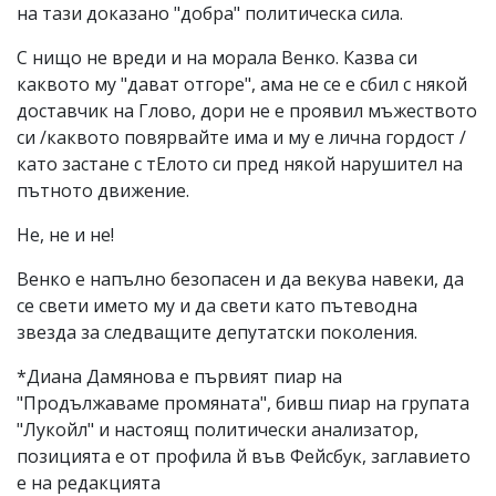
на тази доказано "добра" политическа сила.
С нищо не вреди и на морала Венко. Казва си
каквото му "дават отгоре", ама не се е сбил с някой
доставчик на Глово, дори не е проявил мъжеството
си /каквото повярвайте има и му е лична гордост /
като застане с тЕлото си пред някой нарушител на
пътното движение.
Не, не и не!
Венко е напълно безопасен и да векува навеки, да
се свети името му и да свети като пътеводна
звезда за следващите депутатски поколения.
*Диана Дамянова е първият пиар на
"Продължаваме промяната", бивш пиар на групата
"Лукойл" и настоящ политически анализатор,
позицията е от профила й във Фейсбук, заглавието
е на редакцията