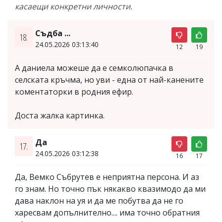
касаещи конкретни личности.
Съдба ...
18.
24.05.2026 03:13:40
12
19
А даниела можеше да е семколюпачка в
селската кръчма, но уви - една от най-канените
коментаторки в родния ефир.
Доста жалка картинка.
Да
17.
24.05.2026 03:12:38
16
17
Да, Вемко Събрутев е неприятна персона. И аз
го знам. Но точно пък някакво квазимодо да ми
дава наклон на уя и да ме побутва да не го
харесвам допълнително.... има точно обратния