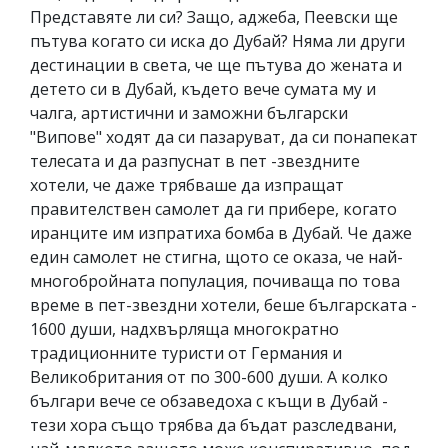
Представяте ли си? Защо, аджеба, Пеевски ще
пътува когато си иска до Дубай? Няма ли други
дестинации в света, че ще пътува до жената и
детето си в Дубай, където вече сумата му и
чалга, артистични и заможни български
"Випове" ходят да си пазаруват, да си понапекат
телесата и да разпуснат в пет -звездните
хотели, че даже трябваше да изпращат
правителствен самолет да ги прибере, когато
иранците им изпратиха бомба в Дубай. Че даже
един самолет не стигна, щото се оказа, че най-
многобройната популация, почиваща по това
време в пет-звездни хотели, беше българската -
1600 души, надхвърляща многократно
традиционните туристи от Германия и
Великобритания от по 300-600 души. А колко
българи вече се обзаведоха с къщи в Дубай -
тези хора също трябва да бъдат разследвани,