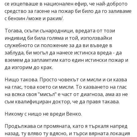
се изцепваше в национален ефир, че най-доброто
средство за гасене на пожар би било да го заливаме
с бензин /може и ракия/.
Тогава, скъпи сънародници, вредата от този
индивид би била голяма и той, използвайки
служебното си положение за да ви въведе в
заблуда, би могъл да нанесе истинска вреда - да
вземем да запламтим като един истински пожар и
да изгорим до крак.
Нищо такова. Просто човекът си мисли и си казва
на глас, това което си мисли. То казването на глас
на всяка своя "мисъл" е част от диагноза, ама аз не
съм квалифициран доктор, че да правя такава.
Никому с нищо не вреди Венко.
Продължава си промяната, като я търкаля напред
назад, ту вляво ту вдясно, и търси вярната локация