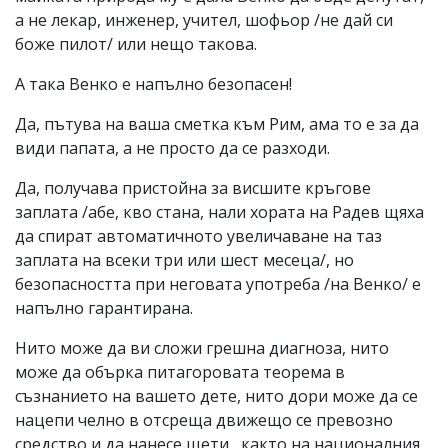
а не лекар, инженер, учител, шофьор /не дай си
боже пилот/ или нещо такова.
А така Венко е напълно безопасен!
Да, пътува на ваша сметка към Рим, ама то е за да
види папата, а не просто да се разходи.
Да, получава пристойна за висшите кръгове
заплата /абе, кво стана, нали хората на Радев щяха
да спират автоматичното увеличаване на таз
заплата на всеки три или шест месеца/, но
безопасността при неговата употреба /на Венко/ е
напълно гарантирана.
Нито може да ви сложи грешна диагноза, нито
може да обърка питагоровата теорема в
съзнанието на вашето дете, нито дори може да се
нацепи челно в отсреща движещо се превозно
средство и да нанесе щети , както на националния