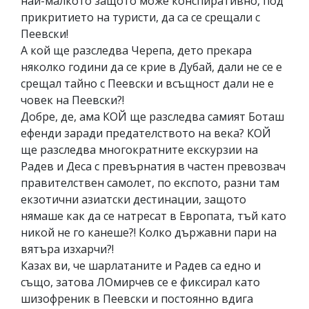
най-малкото защото може конспиративно, под
прикритието на туристи, да са се срещали с
Пеевски!
А кой ще разследва Черепа, дето прекара
няколко години да се крие в Дубай, дали не се е
срещал тайно с Пеевски и всъщност дали не е
човек на Пеевски?!
Добре, де, ама КОЙ ще разследва самият Боташ
ефенди заради предателството на века? КОЙ
ще разследва многократните екскурзии на
Радев и Деса с превърнатия в частен превозвач
правителствен самолет, по експото, разни там
екзотични азиатски дестинации, защото
нямаше как да се натресат в Европата, тъй като
никой не го канеше?! Колко държавни пари на
вятъра изхарчи?!
Казах ви, че шарлатаните и Радев са едно и
също, затова ЛОмирчев се е фиксирал като
шизофреник в Пеевски и постоянно вдига