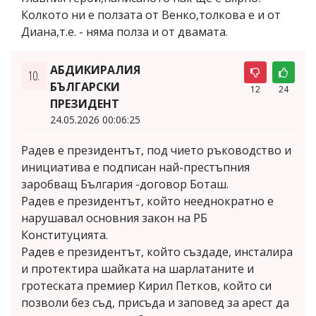
Колкото ни е ползата от Венко,толкова е и от
Диана,т.е. - няма полза и от двамата.
АБДИКИРАЛИЯ
10.
БЪЛГАРСКИ
12
24
ПРЕЗИДЕНТ
24.05.2026 00:06:25
Радев е президентът, под чието ръководство и
инициатива е подписан най-престъпния
заробващ България -договор Боташ.
Радев е президентът, който нееднократно е
нарушавал основния закон на РБ
Конституцията.
Радев е президентът, който създаде, инсталира
и протектира шайката на шарлатаните и
гротеската премиер Кирил Петков, който си
позволи без съд, присъда и заповед за арест да