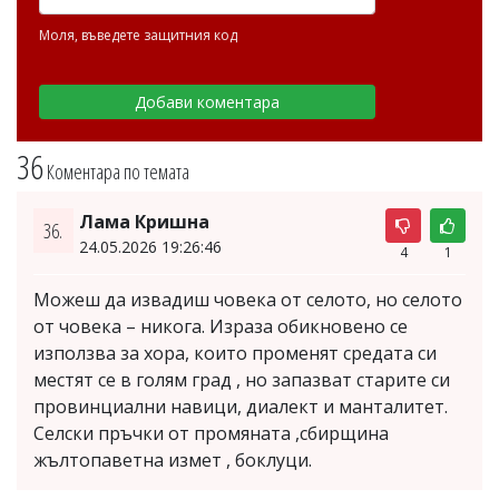
Моля, въведете защитния код
36
Коментара по темата
Лама Кришна
36.
24.05.2026 19:26:46
4
1
Можеш да извадиш човека от селото, но селото
от човека – никога. Израза обикновено се
използва за хора, които променят средата си
местят се в голям град , но запазват старите си
провинциални навици, диалект и манталитет.
Селски пръчки от промяната ,сбирщина
жълтопаветна измет , боклуци.