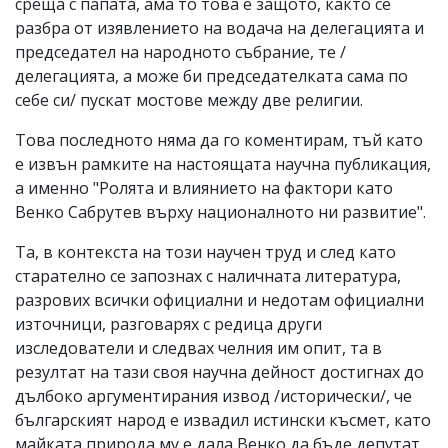
среща с папата, ама то това е защото, както се
разбра от изявлението на водача на делегацията и
председател на народното събрание, те /
делегацията, а може би председателката сама по
себе си/ пускат мостове между две религии.
Това последното няма да го коментирам, тъй като
е извън рамките на настоящата научна публикация,
а именно "Ролята и влиянието на фактори като
Венко Сабрутев върху националното ни развитие".
Та, в контекста на този научен труд и след като
старателно се запознах с наличната литература,
разрових всички официални и недотам официални
източници, разговарях с редица други
изследователи и следвах челния им опит, та в
резултат на тази своя научна дейност достигнах до
дълбоко аргументирания извод /исторически/, че
българският народ е извадил истински късмет, като
майката природа му е дала Венко да бъде депутат,