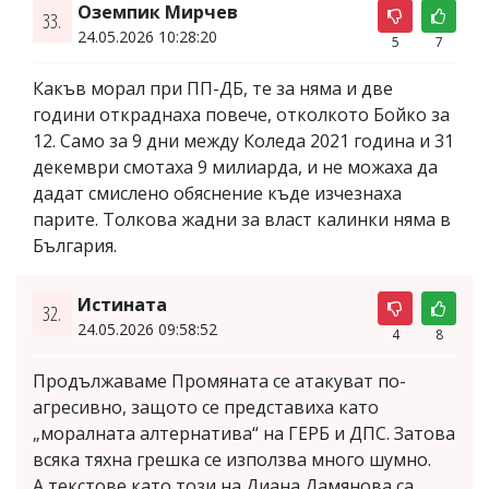
Оземпик Мирчев
33.
24.05.2026 10:28:20
5
7
Какъв морал при ПП-ДБ, те за няма и две
години откраднаха повече, отколкото Бойко за
12. Само за 9 дни между Коледа 2021 година и 31
декември смотаха 9 милиарда, и не можаха да
дадат смислено обяснение къде изчезнаха
парите. Толкова жадни за власт калинки няма в
България.
Истината
32.
24.05.2026 09:58:52
4
8
Продължаваме Промяната се атакуват по-
агресивно, защото се представиха като
„моралната алтернатива“ на ГЕРБ и ДПС. Затова
всяка тяхна грешка се използва много шумно.
А текстове като този на Диана Дамянова са