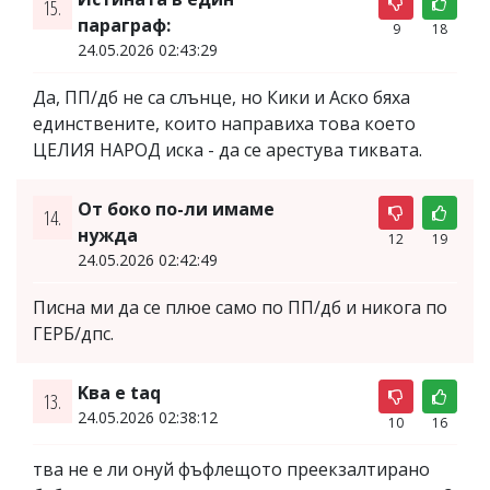
15.
параграф:
9
18
24.05.2026 02:43:29
Да, ПП/дб не са слънце, но Кики и Аско бяха
единствените, които направиха това което
ЦЕЛИЯ НАРОД иска - да се арестува тиквата.
От боко по-ли имаме
14.
нужда
12
19
24.05.2026 02:42:49
Писна ми да се плюе само по ПП/дб и никога по
ГЕРБ/дпс.
Kвa e taq
13.
24.05.2026 02:38:12
10
16
тва не е ли онуй фъфлещото преекзалтирано