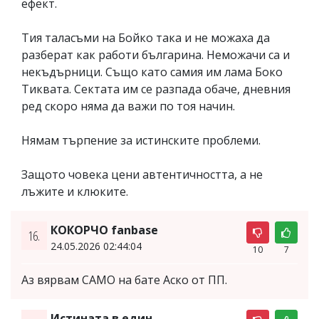
ефект.
Тия таласъми на Бойко така и не можаха да
разберат как работи българина. Неможачи са и
некъдърници. Също като самия им лама Боко
Тиквата. Сектата им се разпада обаче, дневния
ред скоро няма да важи по тоя начин.
Нямам търпение за истинските проблеми.
Защото човека цени автентичността, а не
лъжите и клюките.
КОКОРЧО fanbase
16.
24.05.2026 02:44:04
10
7
Аз вярвам САМО на бате Аско от ПП.
Истината в един