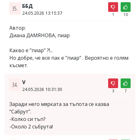
ББД
35.
24.05.2026 13:15:37
1
10
Автор:
Диана ДАМЯНОВА, пиар
Какво е "пиар" ?!...
Но добре, че все пак е "пиар" . Вероятно е голям
късмет.
V
34.
24.05.2026 10:31:30
3
7
Заради него мярката за тъпота се казва
“Сабрут”.
-Колко си тъп?
-Около 2 събрута!