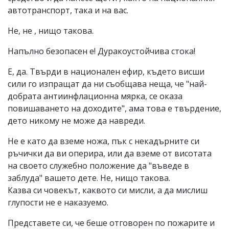
автотранспорт, така и на вас.
Не, не , нищо такова.
Напълно безопасен е! Дуракоустойчива стока!
Е, да. Твърди в национален ефир, където висши
сили го изпращат да ни съобщава неща, че "най-
добрата антиинфлационна мярка, се оказа
повишаването на доходите", ама това е твърдение,
дето никому не може да навреди.
Не е като да вземе ножа, пък с некадърните си
ръчички да ви оперира, или да вземе от висотата
на своето служебно положение да "въведе в
заблуда" вашето дете. Не, нищо такова.
Казва си човекът, каквото си мисли, а да мислиш
глупости не е наказуемо.
Представете си, че беше отговорен по пожарите и