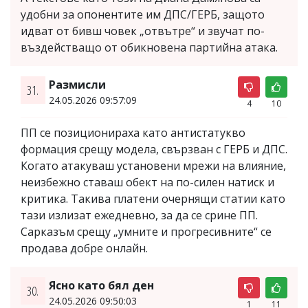
удобни за опонентите им ДПС/ГЕРБ, защото
идват от бивш човек „отвътре“ и звучат по-
въздействащо от обикновена партийна атака.
Размисли
31.
24.05.2026 09:57:09
4
10
ПП се позиционираха като антистатукво
формация срещу модела, свързван с ГЕРБ и ДПС.
Когато атакуваш установени мрежи на влияние,
неизбежно ставаш обект на по-силен натиск и
критика. Такива платени очернящи статии като
тази излизат ежедневно, за да се срине ПП.
Сарказъм срещу „умните и прогресивните“ се
продава добре онлайн.
Ясно като бял ден
30.
24.05.2026 09:50:03
1
11