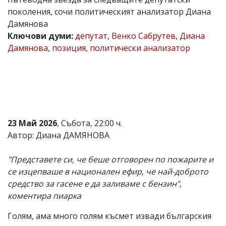
поколения, сочи политическият анализатор Диана
Коментарите
под
Дамянова
статиите
Ключови думи:
депутат
,
Венко Сабрутев
,
Диана
се
Дамянова
,
позиция
,
политически анализатор
въвеждат
от
читателите
и
редакцията
не
носи
отговорност
за
23 Май 2026
, Събота, 22:00 ч.
тях!
Автор: Диана ДАМЯНОВА
Ако
откриете
обиден
"Представете си, че беше отговорен по пожарите и
за
се изцепваше в национален ефир, че най-доброто
вас
средство за гасене е да заливаме с бензин",
коментар,
моля
коментира пиарка
сигнализирайте
ни!
Голям, ама много голям късмет извади българския