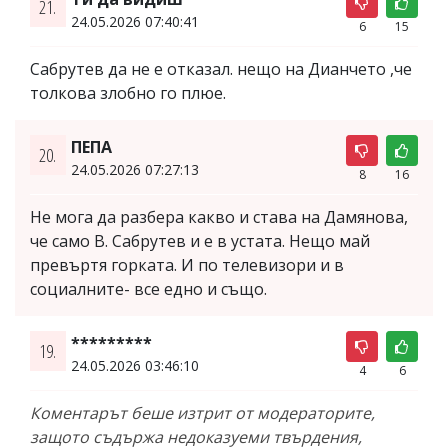
21.
24.05.2026 07:40:41
6
15
Сабрутев да не е отказал. нещо на Дианчето ,че
толкова злобно го плюе.
ПЕПА
20.
24.05.2026 07:27:13
8
16
Не мога да разбера какво и става на Дамянова,
че само В. Сабрутев и е в устата. Нещо май
превъртя горката. И по телевизори и в
социалните- все едно и също.
*********
19.
24.05.2026 03:46:10
4
6
Коментарът беше изтрит от модераторите,
защото съдържа недоказуеми твърдения,