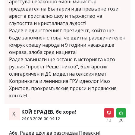
арестува незаконно бивш министър
председател на България и да превърне този
арест в кристално шоу и тържество на
глупостта и кристалната лудост!
Радев е единственият президент, който ще
бъде запомнен с това, че вдигна разединителен
юмрук срещу народа и 9 години насаждаше
омраза, злоба сред нацията!
Радев завинаги ще остане в историята като
руския "проект Решетников", българския
олигархичен и ДС модел на селския кмет
Копринката и ленинския ГРУ идеолог Иво
Христов, прокремълския прокси и троянския
кон в ЕС.
КОЙ Е РАДЕВ, бе хора!
9.
24.05.2026 00:04:12
12
20
Абе, Радев щял да разследва Пеевски!