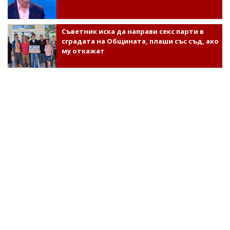
Съветник иска да направи секс парти в
сградата на Общината, плаши със съд, ако
му откажат