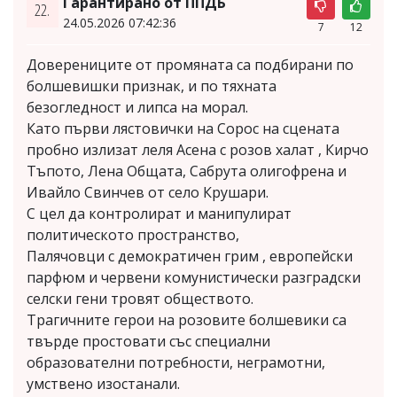
Гарантирано от ППДБ
22.
24.05.2026 07:42:36
7
12
Доверениците от промяната са подбирани по
болшевишки признак, и по тяхната
безогледност и липса на морал.
Като първи лястовички на Сорос на сцената
пробно излизат леля Асена с розов халат , Кирчо
Тъпото, Лена Общата, Сабрута олигофрена и
Ивайло Свинчев от село Крушари.
С цел да контролират и манипулират
политическото пространство,
Палячовци с демократичен грим , европейски
парфюм и червени комунистически разградски
селски гени тровят обществото.
Трагичните герои на розовите болшевики са
твърде простовати със специални
образователни потребности, неграмотни,
умствено изостанали.