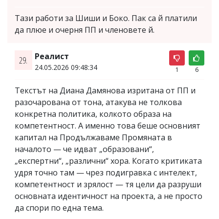
Тази работи за Шиши и Боко. Пак са й платили
да плюе и очерня ПП и членовете й.
Реалист
29.
24.05.2026 09:48:34
1
6
Текстът на Диана Дамянова изритана от ПП и
разочарована от тона, атакува не толкова
конкретна политика, колкото образа на
компетентност. А именно това беше основният
капитал на Продължаваме Промяната в
началото — че идват „образовани“,
„експертни“, „различни“ хора. Когато критиката
удря точно там — чрез подигравка с интелект,
компетентност и зрялост — тя цели да разруши
основната идентичност на проекта, а не просто
да спори по една тема.