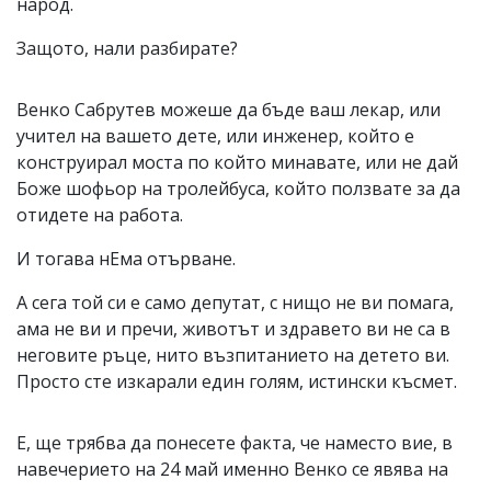
народ.
Защото, нали разбирате?
Венко Сабрутев можеше да бъде ваш лекар, или
учител на вашето дете, или инженер, който е
конструирал моста по който минавате, или не дай
Боже шофьор на тролейбуса, който ползвате за да
отидете на работа.
И тогава нЕма отърване.
А сега той си е само депутат, с нищо не ви помага,
ама не ви и пречи, животът и здравето ви не са в
неговите ръце, нито възпитанието на детето ви.
Просто сте изкарали един голям, истински късмет.
Е, ще трябва да понесете факта, че наместо вие, в
навечерието на 24 май именно Венко се явява на