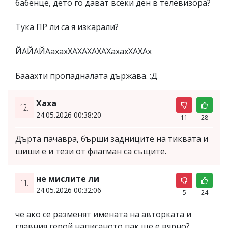
бабенце, дето го дават всеки ден в телевизора?
Тука ПР ли са я изкарали?
ЙАЙАЙАахахХАХАХАХАХахахХАХАх
Бааахти пропадналата държава. :Д
Хаха
12.
24.05.2026 00:38:20
11
28
Дърта пачавра, бърши задниците на тиквата и
шиши е и тези от флагман са същите.
не мислите ли
11.
24.05.2026 00:32:06
5
24
че ако се разменят имената на авторката и
главния герой,написаното пак ще е вярно?