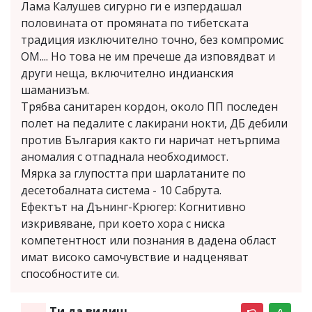
Лама Калушев сигурно ги е изпердашал
половината от промяната по тибетската
традиция изключително точно, без компромис
ОМ.... Но това не им пречеше да изповядват и
други неща, включително индианския
шаманизъм.
Трябва санитарен кордон, около ПП последен
полет на педалите с лакирани нокти, ДБ дебили
против България както ги наричат нетърпима
аномалия с отпаднала необходимост.
Мярка за глупостта при шарлатаните по
десетобалната система - 10 Сабрута.
Ефектът на Дънинг-Крюгер: Когнитивно
изкривяване, при което хора с ниска
компетентност или познания в дадена област
имат високо самочувствие и надценяват
способностите си.
Ти да видиш