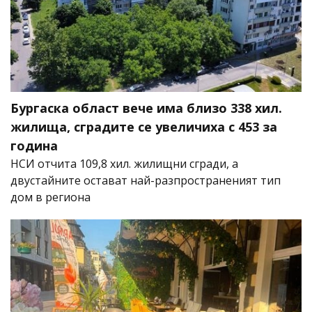
Бургаска област вече има близо 338 хил.
жилища, сградите се увеличиха с 453 за
година
НСИ отчита 109,8 хил. жилищни сгради, а
двустайните остават най-разпространеният тип
дом в региона