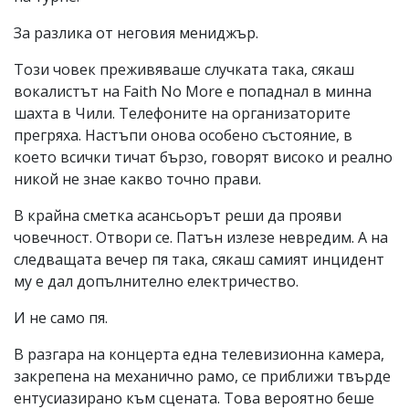
За разлика от неговия мениджър.
Този човек преживяваше случката така, сякаш
вокалистът на Faith No More е попаднал в минна
шахта в Чили. Телефоните на организаторите
прегряха. Настъпи онова особено състояние, в
което всички тичат бързо, говорят високо и реално
никой не знае какво точно прави.
В крайна сметка асансьорът реши да прояви
човечност. Отвори се. Патън излезе невредим. А на
следващата вечер пя така, сякаш самият инцидент
му е дал допълнително електричество.
И не само пя.
В разгара на концерта една телевизионна камера,
закрепена на механично рамо, се приближи твърде
ентусиазирано към сцената. Това вероятно беше