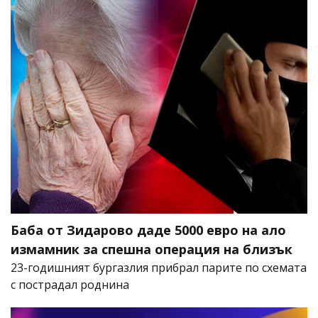
Баба от Зидарово даде 5000 евро на ало
измамник за спешна операция на близък
23-годишният бургазлия прибрал парите по схемата
с пострадал роднина