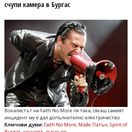
УКРАЙНА
счупи камера в Бургас
СПОРТ
РАЗСЛЕДВАНЕ
БИЗНЕС
ЮГ
Управители:
Веселин
Василев,
email:
v.vasilev@flagman.bg
Катя
Касабова,
еmail:
k.kassabova@flagman.bg
Главен
редактор:
Вокалистът на Faith No More пя така, сякаш самият
Иван
инцидент му е дал допълнително електричество
Колев,
email:
Ключови думи:
Faith No More
,
Майк Патън
,
Spirit of
office@flagman.bg
Burgas
,
концерт
,
асансьор