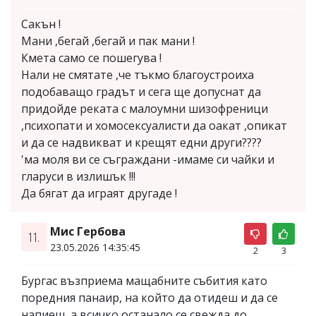
Сакън !
Мани ,бегай ,бегай и пак мани !
Кмета само се пошегува !
Нали не смятате ,че тъкмо благоустроиха
подобаващо градът и сега ще допуснат да
придойде реката с малоумни шизофреници
,психопати и хомосексуалисти да оакат ,опикат
и да се надвикват и крещят едни други????
'ма моля ви се съграждани -имаме си чайки и
гларуси в излишък !!!
Да бягат да играят другаде !
Мис Гербова
11.
23.05.2026 14:35:45
2
3
Бургас възприема мащабните събития като
поредния панаир, на който да отидеш и да се
напиеш, а всичко останало се свежда до