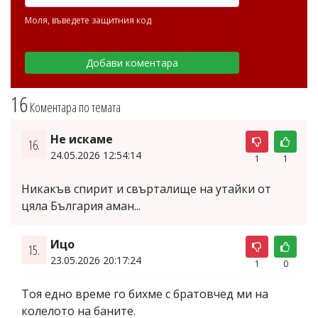
Моля, въведете защитния код
16
Коментара по темата
Не искаме
16.
24.05.2026 12:54:14
1
1
Никакъв спирит и свърталище на утайки от
цяла България аман...
Ицо
15.
23.05.2026 20:17:24
1
0
Тоя едно време го бихме с братовчед ми на
колелото на баните.