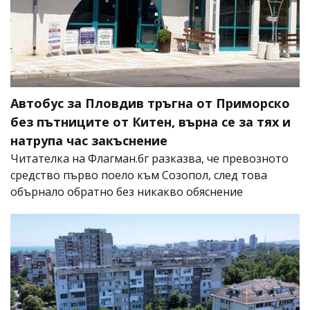
Автобус за Пловдив тръгна от Приморско
без пътниците от Китен, върна се за тях и
натрупа час закъснение
Читателка на Флагман.бг разказва, че превозното
средство първо поело към Созопол, след това
обърнало обратно без никакво обяснение