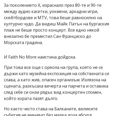
За поколението Х, израснало през 80-те и 90-те
между аудио касетки, уокмени, аркадни игри,
скейтбордове и MTV, това беше равносилно на
културно чудо. Да видиш Майк Патън на бургаския
плаж не беше просто концерт. Все едно някой
внезапно бе преместил Сан Франциско до
Морската градина.
И Faith No More наистина дойдоха.
При това все още с ореола на група, която не се
държи като музейна експозиция на собствената си
слава, а като жив, опасен организъм. Излязоха на
сцената, разкъсаха вечерта на парчета и оставиха
след себе си онзи рядък вид концертен спомен,
който хората пазят дълго.
Но както често става на Балканите, великите
събития не минават без малка доза абсурд.