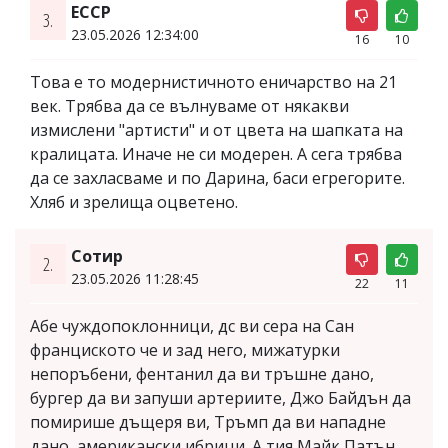
ЕССР
3.
23.05.2026 12:34:00
16
10
Това е то модернистичното еничарство на 21
век. Трябва да се вълнуваме от някакви
измислени "артисти" и от цвета на шапката на
кралицата. Иначе не си модерен. А сега трябва
да се захласваме и по Дарина, баси егрегорите.
Хляб и зрелища оцветено.
Сотир
2.
23.05.2026 11:28:45
22
11
Абе чуждопоклонници, дс ви сера на Сан
франциското че и зад него, мижатурки
непоръбени, фентанил да ви тръшне дано,
бургер да ви запуши артериите, Джо Байдън да
помирише дъщеря ви, Тръмп да ви нападне
дано, американски ибрици. А тия Майк Патън