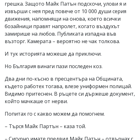
грешка. Защото Майк Патън подскочи, улови я и
извърши с нея пред повече от 10 000 души серия
движения, напомнящи на онова, което всички
бозайници правят напролет, когато въздухът
замирише на любов. Публиката изпадна във
възторг. Камерата – вероятно не чак толкова.
И тук историята можеше да приключи.
Но България винаги пази последен коз.
Два дни по-късно в пресцентъра на Общината,
където работех тогава, влезе униформен полицай.
Видимо притеснен. В ръцете си държеше документ,
който мачкаше от нерви.
Попитах го с какво можем да помогнем.
– Търся Майк Партън – каза той.
– Сигурно имате предвид Майк Патън – отвърнах с