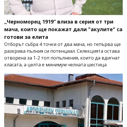
„Черноморец 1919“ влиза в серия от три
мача, които ще покажат дали "акулите" са
готови за елита
Отборът събра 4 точки от два мача, но тепърва ще
разкрива пълния си потенциал. Селекцията остава
отворена за 1-2 топ попълнения, които да вдигнат
класата, а целта е минимум челната шестица