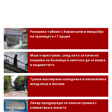
Разкриха тайник с 8 иракчани в микробус
на границата с Гърция
Мъж е арестуван, след като се качи на
покрива на болница и започна да се взира
в пациентите
Трима маскирани нападнаха и изнасилиха
млад мъж в Англия
Лекар предупреди за опасна грешка с
климатика в жегите