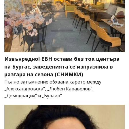
Извънредно! ЕВН остави без ток центъра
на Бургас, заведенията се изпразниха в
разгара на сезона (СНИМКИ)
Пълно затъмнение обхвана карето между
„Александровска“, „Любен Каравелов“,
„Демокрация“ и „Булаир“