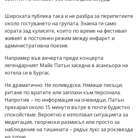
Широката публика така и не разбра за перипетиите
около гостуването на групата. Знаеха ги само
хората зад кулисите, които по време на фестивал
живеят в постоянен режим между инфаркт и
административна поезия.
Например във вечерта преди концерта
легендарният Майк Патън заседна в асансьора на
хотела си в Бургас.
Не драматично. Не холивудски. Нямаше писъци,
ритане по вратите или заплахи към персонала.
Напротив – по информация на очевидци, Патън
прекарал около 15 минути вътре в почти будистко
спокойствие. Вероятно е използвал ситуацията за
медитация, творчески размисъл или просто за
наблюдение на тишината – рядък лукс за рокзвезда
на турне.