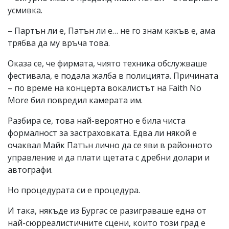
усмивка.
– Партън ли е, Патън ли е… не го знам какъв е, ама
трябва да му връча това.
Оказа се, че фирмата, чиято техника обслужваше
фестивала, е подала жалба в полицията. Причината
– по време на концерта вокалистът на Faith No
More бил повредил камерата им.
Разбира се, това най-вероятно е била чиста
формалност за застраховката. Едва ли някой е
очаквал Майк Патън лично да се яви в районното
управление и да плати щетата с дребни долари и
автографи.
Но процедурата си е процедура.
И така, някъде из Бургас се разиграваше една от
най-сюрреалистичните сцени, които този град е