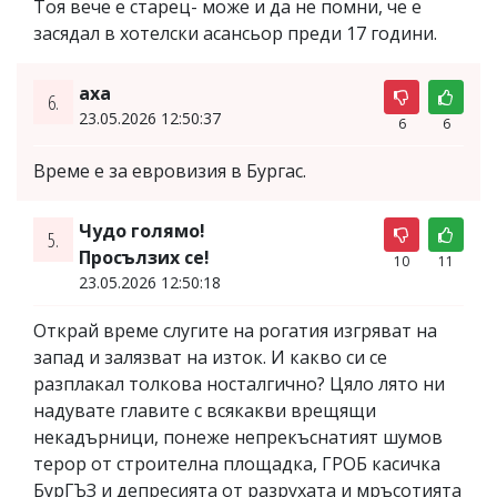
Тоя вече е старец- може и да не помни, че е
засядал в хотелски асансьор преди 17 години.
аха
6.
23.05.2026 12:50:37
6
6
Време е за евровизия в Бургас.
Чудо голямо!
5.
Просълзих се!
10
11
23.05.2026 12:50:18
Открай време слугите на рогатия изгряват на
запад и залязват на изток. И какво си се
разплакал толкова носталгично? Цяло лято ни
надувате главите с всякакви врещящи
некадърници, понеже непрекъснатият шумов
терор от строителна площадка, ГРОБ касичка
БурГЪЗ и депресията от разрухата и мръсотията