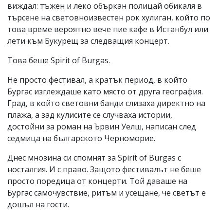
виждал: тъжен и леко объркан полицай обикаля в
търсене на световноизвестен рок хулиган, който по
това време вероятно вече пие кафе в Истанбул или
лети към Букурещ за следващия концерт.
Това беше Spirit of Burgas.
Не просто фестивал, а кратък период, в който
Бургас изглеждаше като място от друга география.
Град, в който световни банди слизаха директно на
плажа, а зад кулисите се случваха истории,
достойни за роман на Ървин Уелш, написан след
седмица на българското Черноморие.
Днес мнозина си спомнят за Spirit of Burgas с
носталгия. И с право. Защото фестивалът не беше
просто поредица от концерти. Той даваше на
Бургас самочувствие, ритъм и усещане, че светът е
дошъл на гости.