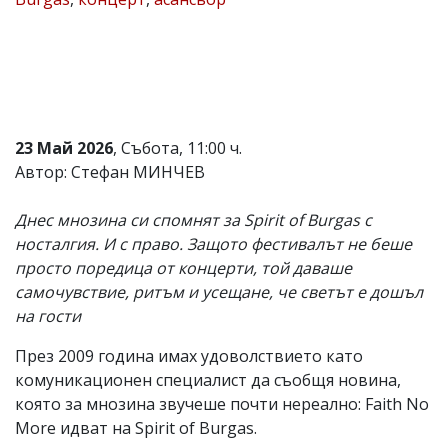
Коментарите
под
статиите
се
въвеждат
от
читателите
23 Май 2026
, Събота, 11:00 ч.
и
редакцията
Автор: Стефан МИНЧЕВ
не
носи
Днес мнозина си спомнят за Spirit of Burgas с
отговорност
за
носталгия. И с право. Защото фестивалът не беше
тях!
просто поредица от концерти, той даваше
Ако
самочувствие, ритъм и усещане, че светът е дошъл
откриете
обиден
на гости
за
вас
През 2009 година имах удоволствието като
коментар,
комуникационен специалист да съобщя новина,
моля
сигнализирайте
която за мнозина звучеше почти нереално: Faith No
ни!
More идват на Spirit of Burgas.