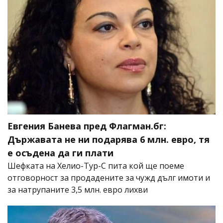
Евгения Банева пред Флагман.бг:
Държавата не ни подарява 6 млн. евро, тя
е осъдена да ги плати
Шефката на Хелио-Тур-С пита кой ще поеме
отговорност за продадените за чужд дълг имоти и
за натрупаните 3,5 млн. евро лихви