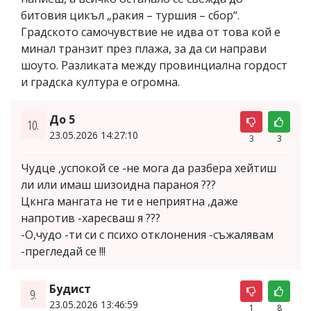
битовия цикъл „ракия – туршия – сбор“.
Градското самочувствие не идва от това кой е
минал транзит през плажа, за да си направи
шоуто. Разликата между провинциална гордост
и градска култура е огромна.
До 5
10.
23.05.2026 14:27:10
3
3
Чудце ,успокой се -не мога да разбера хейтиш
ли или имаш шизоидна параноя ???
Цкнга мангата не ти е неприятна ,даже
напротив -харесваш я ???
-О,чудо -ти си с психо отклонения -съжалявам
-прегледай се !!!
Будист
9.
23.05.2026 13:46:59
1
8