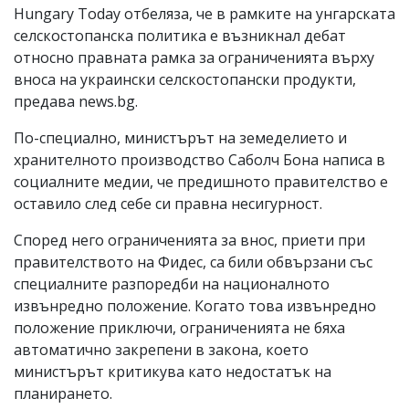
Hungary Today отбеляза, че в рамките на унгарската
селскостопанска политика е възникнал дебат
относно правната рамка за ограниченията върху
вноса на украински селскостопански продукти,
предава news.bg.
По-специално, министърът на земеделието и
хранителното производство Саболч Бона написа в
социалните медии, че предишното правителство е
оставило след себе си правна несигурност.
Според него ограниченията за внос, приети при
правителството на Фидес, са били обвързани със
специалните разпоредби на националното
извънредно положение. Когато това извънредно
положение приключи, ограниченията не бяха
автоматично закрепени в закона, което
министърът критикува като недостатък на
планирането.