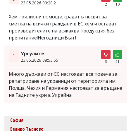
23.05.2026 09:28:21
2
10
Хем трилиони помощи,крадат в несвят за
сметка на всички граждани в ЕС,хем и остават
производителите на всякаква продукция без
препитание!Негодници!Вън !
Урсулите
1.
23.05.2026 08:53:55
3
21
Много държави от ЕС настояват все повече за
репатриране на украинци от територията им.
Полша, Чехия и Германия настояват за връщане
на Гадните укри в Украйна.
София
Велико Търново