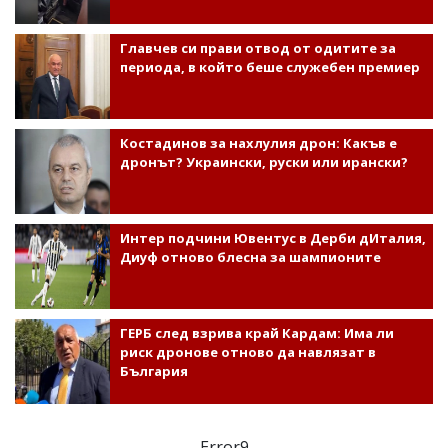
Главчев си прави отвод от одитите за
периода, в който беше служебен премиер
Костадинов за нахлулия дрон: Какъв е
дронът? Украински, руски или ирански?
Интер подчини Ювентус в Дерби дИталия,
Диуф отново блесна за шампионите
ГЕРБ след взрива край Кардам: Има ли
риск дронове отново да навлязат в
България
Error9