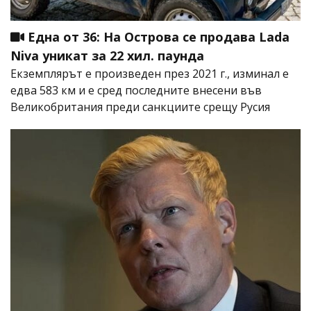
Една от 36: На Острова се продава Lada
Niva уникат за 22 хил. паунда
Екземплярът е произведен през 2021 г., изминал е
едва 583 км и е сред последните внесени във
Великобритания преди санкциите срещу Русия