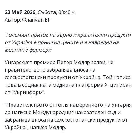
Коментарите
23 Май 2026
, Събота, 08:40 ч.
под
статиите
Автор: Флагман.БГ
се
въвеждат
Големият приток на зърно и хранителни продукти
от
читателите
от Украйна е понижил цените и е навредил на
и
местните фермери
редакцията
не
Унгарският премиер Петер Мoдяр заяви, че
носи
отговорност
правителството забранява вноса на
за
селскостопански продукти от Украйна. Той написа
тях!
това в социалната медийна платформа X, цитиран
Ако
откриете
от "Укринформ".
обиден
за
"Правителството оттегля намерението на Унгария
вас
да напусне Международния наказателен съд и
коментар,
забранява вноса на селскостопански продукти от
моля
сигнализирайте
Украйна", написа Мoдяр.
ни!