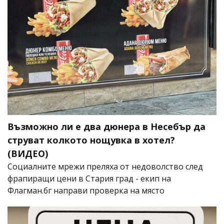
Възможно ли е два дюнера в Несебър да
струват колкото нощувка в хотел?
(ВИДЕО)
Социалните мрежи преляха от недоволство след
фрапиращи цени в Стария град - екип на
Флагман.бг направи проверка на място