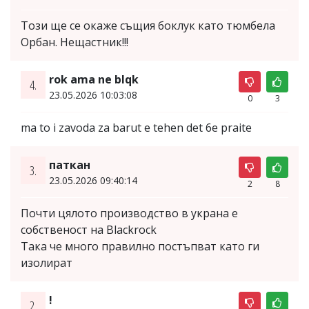
Този ще се окаже същия боклук като тюмбела
Орбан. Нещастник!!!
rok ama ne blqk
4.
23.05.2026 10:03:08
0
3
ma to i zavoda za barut e tehen det 6e praite
паткан
3.
23.05.2026 09:40:14
2
8
Почти цялото производство в украна е
собственост на Blackrock
Така че много правилно постъпват като ги
изолират
!
2.