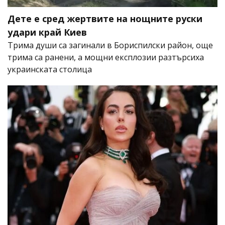
Дете е сред жертвите на нощните руски
удари край Киев
Трима души са загинали в Бориспилски район, още
трима са ранени, а мощни експлозии разтърсиха
украинската столица