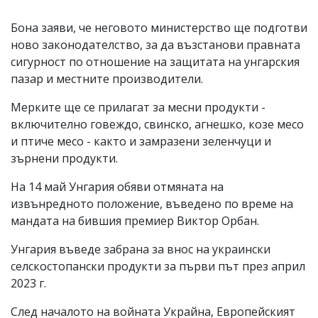
Бона заяви, че неговото министерство ще подготви
ново законодателство, за да възстанови правната
сигурност по отношение на защитата на унгарския
пазар и местните производители.
Мерките ще се прилагат за месни продукти -
включително говеждо, свинско, агнешко, козе месо
и птиче месо - както и замразени зеленчуци и
зърнени продукти.
На 14 май Унгария обяви отмяната на
извънредното положение, въведено по време на
мандата на бившия премиер Виктор Орбан.
Унгария въведе забрана за внос на украински
селскостопански продукти за първи път през април
2023 г.
След началото на войната Украйна, Европейският