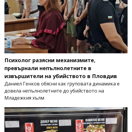
Психолог разясни механизмите,
превърнали непълнолетните в
извършители на убийството в Пловдив
Даниел Генков обясни как груповата динамика е
довела непълнолетните до убийството на
Младежкия хълм