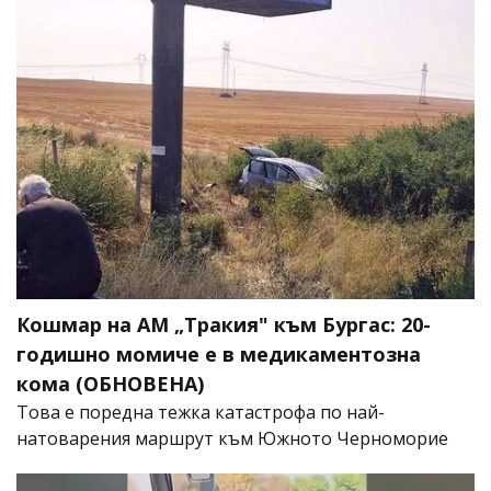
Кошмар на АМ „Тракия" към Бургас: 20-
годишно момиче е в медикаментозна
кома (ОБНОВЕНА)
Това е поредна тежка катастрофа по най-
натоварения маршрут към Южното Черноморие