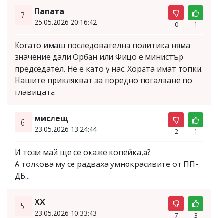
Папата
7.
25.05.2026 20:16:42
0
1
Когато имаш последователна политика няма
значение дали Орбан или Фицо е министър
председател. Не е като у нас. Хората имат топки.
Нашите приклякват за поредно погалване по
главицата
мислещ
6.
23.05.2026 13:24:44
2
1
И този май ще се окаже копейка,а?
А толкова му се радваха умнокрасивите от ПП-
ДБ...
XX
5.
23.05.2026 10:33:43
7
3