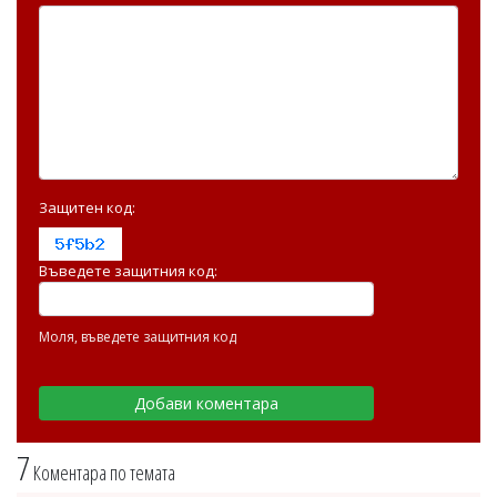
Защитен код:
Въведете защитния код:
Моля, въведете защитния код
7
Коментара по темата