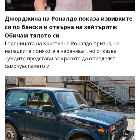
Джорджина на Роналдо показа извивките
си по бански и отвърна на хейтърите:
Обичам тялото си
Годеницата на Кристиано Роналдо призна, че
нападките понякога я нараняват, но отказва
чуждите представи за красота да определят
самочувствието ѝ