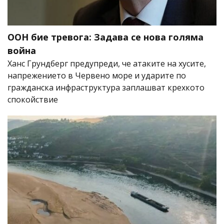
ООН бие тревога: Задава се нова голяма
война
Ханс Грундберг предупреди, че атаките на хусите,
напрежението в Червено море и ударите по
гражданска инфраструктура заплашват крехкото
спокойствие