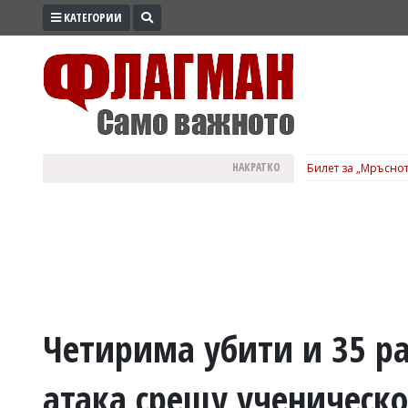
КАТЕГОРИИ
ПРОМО
ЗОНА
ИЗБОРИ
2026
ПРАКТИЧНО
НАКРАТКО
Билет за „Мръснот
КУЛТУРА
ЗДРАВЕ
ПОЛИТИКА
ОБЩИНИ
ОБЩЕСТВО
ЛАЙФСТАЙЛ
Четирима убити и 35 р
ВОЙНАТА
атака срещу ученическ
В