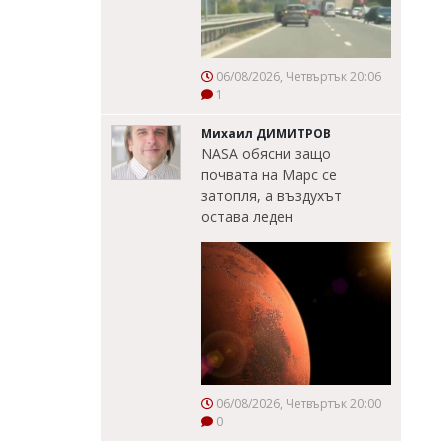
06/08/2026, Четвъртък 20:06
1
Михаил ДИМИТРОВ
NASA обясни защо
почвата на Марс се
затопля, а въздухът
остава леден
06/08/2026, Четвъртък 20:00
0