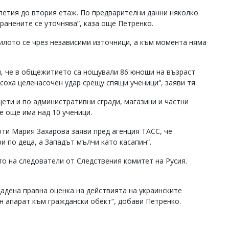
 петия до втория етаж. По предварителни данни няколко
 ранените се уточнява“, каза още Петренко.
чилото се чрез независими източници, а към момента няма
и, че в общежитието са нощували 86 юноши на възраст
соха целенасочен удар срещу спящи ученици“, заяви тя.
ети и по административни сгради, магазини и частни
е още има над 10 ученици.
ти Мария Захарова заяви пред агенция ТАСС, че
и по деца, а Западът мълчи като касапин“.
то на следователи от Следствения комитет на Русия.
.
адена правна оценка на действията на украинските
 апарат към граждански обект“, добави Петренко.