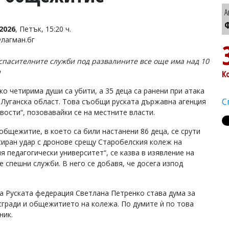
А
Ф
2026
, Петък, 15:20 ч.
Флагман.бг
спасителните служби под развалините все още има над 10
и
К
ко четирима души са убити, а 35 деца са ранени при атака
С
 Луганска област. Това съобщи руската държавна агенция
вости“, позовавайки се на местните власти.
общежитие, в което са били настанени 86 деца, се срути
сиран удар с дронове срещу Старобелския колеж на
я педагогически университет“, се казва в изявление на
е спешни служби. В него се добавя, че досега изпод
а Руската федерация Светлана Петренко става дума за
сгради и общежитието на колежа. По думите ѝ по това
ник.