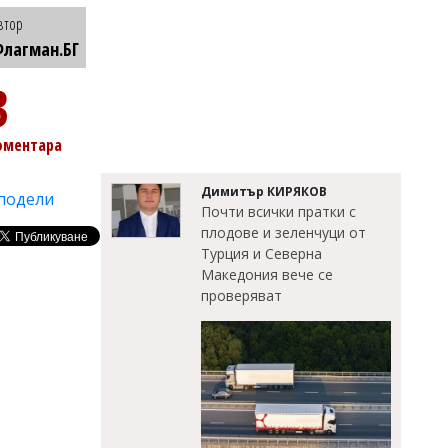
втор
лагман.БГ
3
оментара
Димитър КИРЯКОВ
подели
Почти всички пратки с
плодове и зеленчуци от
Турция и Северна
Македония вече се
проверяват