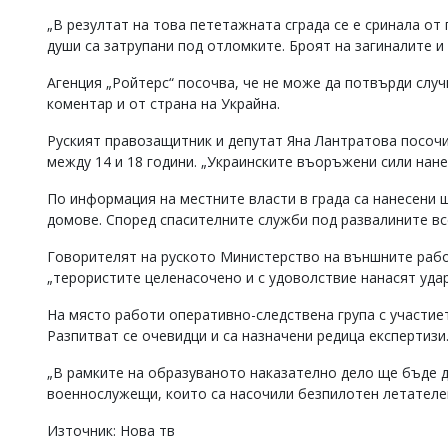
Коментарите
„В резултат на това пететажната сграда се е сринала от
под
души са затрупани под отломките. Броят на загиналите и
статиите
се
Агенция „Ройтерс“ посочва, че не може да потвърди слу
въвеждат
коментар и от страна на Украйна.
от
читателите
Руският правозащитник и депутат Яна Лантратова посоч
и
между 14 и 18 години. „Украинските въоръжени сили нане
редакцията
не
По информация на местните власти в града са нанесени щ
носи
домове. Според спасителните служби под развалините вс
отговорност
за
тях!
Говорителят на руското Министерство на външните рабо
Ако
„терористите целенасочено и с удоволствие нанасят удар
откриете
обиден
На място работи оперативно-следствена група с участие
за
Разпитват се очевидци и са назначени редица експертизи
вас
коментар,
„В рамките на образуваното наказателно дело ще бъде д
моля
военнослужещи, които са насочили безпилотен летателен
сигнализирайте
ни!
Източник: Нова тв