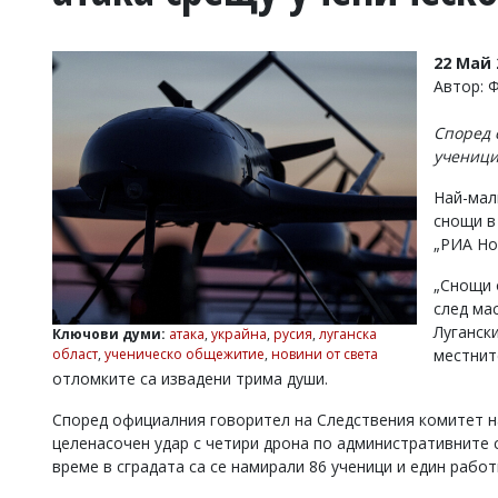
УКРАЙНА
СПОРТ
22 Май 
РАЗСЛЕДВАНЕ
Автор: 
БИЗНЕС
Според 
ЮГ
учениц
Най-мал
Управители:
снощи в
Веселин
Василев,
„РИА Но
email:
v.vasilev@flagman.bg
„Снощи 
Катя
след ма
Касабова,
Лугански
Ключови думи:
атака
,
украйна
,
русия
,
луганска
еmail:
k.kassabova@flagman.bg
област
,
ученическо общежитие
,
новини от света
местнит
отломките са извадени трима души.
Главен
редактор:
Според официалния говорител на Следствения комитет н
Иван
Колев,
целенасочен удар с четири дрона по административните 
email:
време в сградата са се намирали 86 ученици и един работ
office@flagman.bg