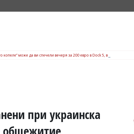
о копеле“ може да ви спечели вечеря за 200 евро в Dock 5, вижте подробн
анени при украинска
о общежитие