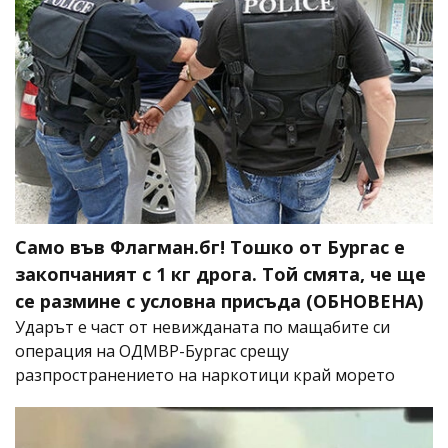
Само във Флагман.бг! Тошко от Бургас е
закопчаният с 1 кг дрога. Той смята, че ще
се размине с условна присъда (ОБНОВЕНА)
Ударът е част от невижданата по мащабите си
операция на ОДМВР-Бургас срещу
разпространението на наркотици край морето