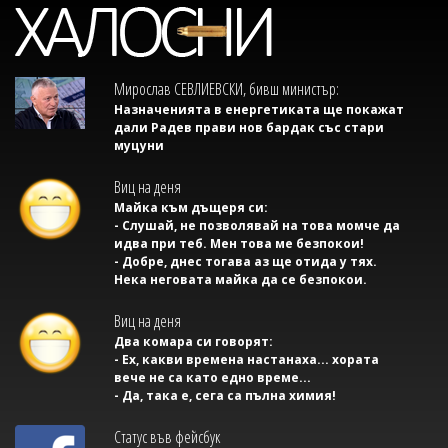
Мирослав СЕВЛИЕВСКИ, бивш министър:
Назначенията в енергетиката ще покажат
дали Радев прави нов бардак със стари
муцуни
Виц на деня
Майка към дъщеря си:
- Слушай, не позволявай на това момче да
идва при теб. Мен това ме безпокои!
- Добре, днес тогава аз ще отида у тях.
Нека неговата майка да се безпокои.
Виц на деня
Два комара си говорят:
- Ех, какви времена настанаха... хората
вече не са като едно време...
- Да, така е, сега са пълна химия!
Статус във фейсбук