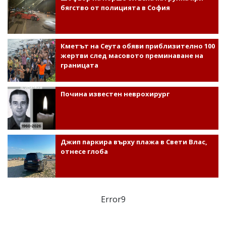
бягство от полицията в София
Кметът на Сеута обяви приблизително 100
жертви след масовото преминаване на
границата
Почина известен неврохирург
Джип паркира върху плажа в Свети Влас,
отнесе глоба
Error9