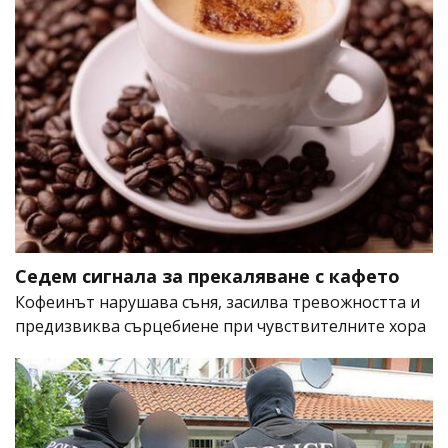
Седем сигнала за прекаляване с кафето
Кофеинът нарушава съня, засилва тревожността и
предизвиква сърцебиене при чувствителните хора