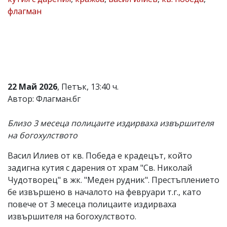
флагман
Коментарите
под
статиите
се
въвеждат
от
читателите
и
редакцията
22 Май 2026
, Петък, 13:40 ч.
не
Автор: Флагман.бг
носи
отговорност
за
Близо 3 месеца полицаите издирваха извършителя
тях!
на богохулството
Ако
откриете
Васил Илиев от кв. Победа е крадецът, който
обиден
за
задигна кутия с дарения от храм "Св. Николай
вас
Чудотворец" в жк. "Меден рудник". Престъплението
коментар,
бе извършено в началото на февруари т.г., като
моля
сигнализирайте
повече от 3 месеца полицаите издирваха
ни!
извършителя на богохулството.