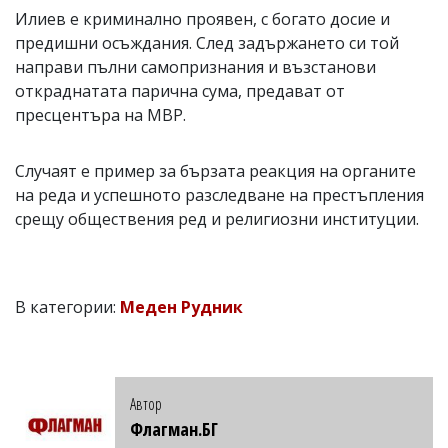
Илиев е криминално проявен, с богато досие и
предишни осъждания. След задържането си той
направи пълни самопризнания и възстанови
откраднатата парична сума, предават от
пресцентъра на МВР.
Случаят е пример за бързата реакция на органите
на реда и успешното разследване на престъпления
срещу обществения ред и религиозни институции.
В категории:
Меден Рудник
Автор
Флагман.БГ