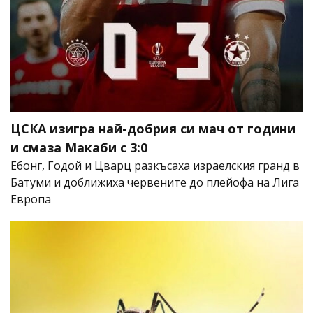
ЦСКА изигра най-добрия си мач от години
и смаза Макаби с 3:0
Ебонг, Годой и Цварц разкъсаха израелския гранд в
Батуми и доближиха червените до плейофа на Лига
Европа