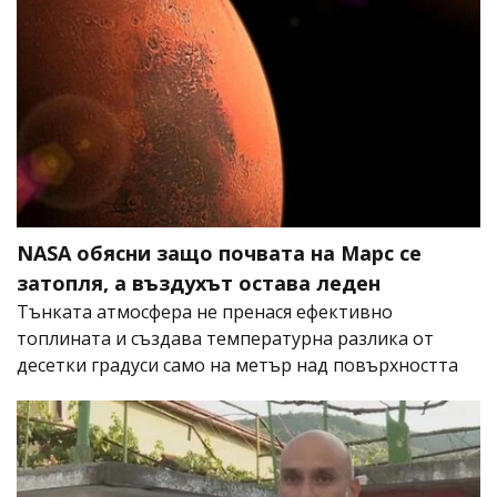
NASA обясни защо почвата на Марс се
затопля, а въздухът остава леден
Тънката атмосфера не пренася ефективно
топлината и създава температурна разлика от
десетки градуси само на метър над повърхността