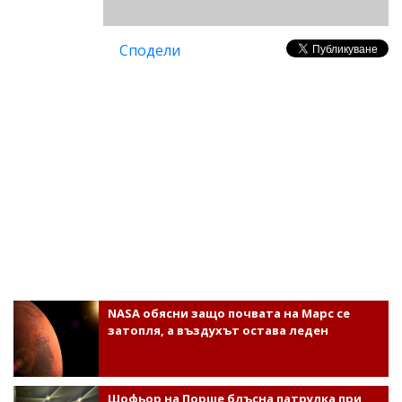
Сподели
NASA обясни защо почвата на Марс се
затопля, а въздухът остава леден
Шофьор на Порше блъсна патрулка при