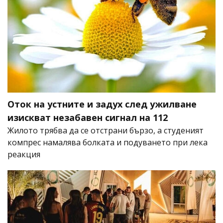
Оток на устните и задух след ужилване
изискват незабавен сигнал на 112
Жилото трябва да се отстрани бързо, а студеният
компрес намалява болката и подуването при лека
реакция