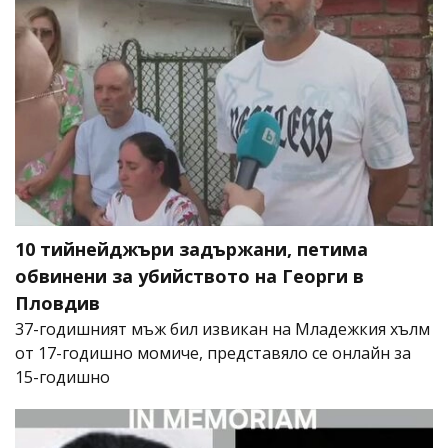
10 тийнейджъри задържани, петима
обвинени за убийството на Георги в
Пловдив
37-годишният мъж бил извикан на Младежкия хълм
от 17-годишно момиче, представяло се онлайн за
15-годишно