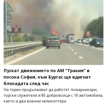
Пускат движението по АМ "Тракия" в
посока София, към Бургас ще вдигнат
блокадата след час
На терен продължават да работят пожарникари,
горски служители и 85 доброволци с 16 автомобила,
както и два военни хеликоптера