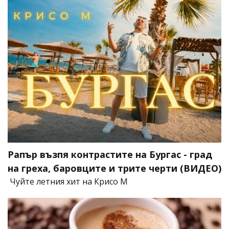
Рапър възпя контрастите на Бургас - град
на греха, баровците и трите черти (ВИДЕО)
Чуйте летния хит на Крисо М