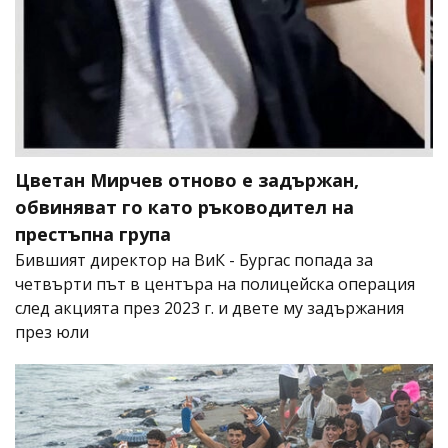
Цветан Мирчев отново е задържан,
обвиняват го като ръководител на
престъпна група
Бившият директор на ВиК - Бургас попада за
четвърти път в центъра на полицейска операция
след акцията през 2023 г. и двете му задържания
през юли