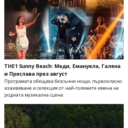
THE1 Sunny Beach: Меди, Емануела, Галена
и Преслава през август
Програмата обещава безсънни нощи, първокласно
изживяване и селекция от най-големите имена на
родната музикална сцена