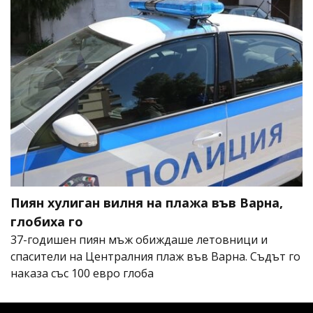
Пиян хулиган вилня на плажа във Варна,
глобиха го
37-годишен пиян мъж обиждаше летовници и
спасители на Централния плаж във Варна. Съдът го
наказа със 100 евро глоба