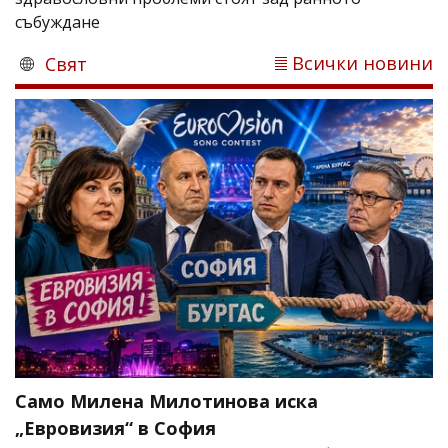
събуждане
Всички новини
Свят
Само Милена Милотинова иска
„Евровизия“ в София