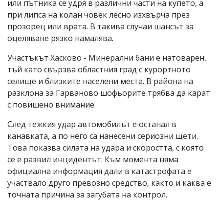
или пътника се удря в различни части на купето, а
при липса на колан човек лесно изхвърча през
прозорец или врата. В такива случаи шансът за
оцеляване рязко намалява.
Участъкът Хасково - Минерални бани е натоварен,
тъй като свързва областния град с курортното
селище и близките населени места. В района на
разклона за Гарваново шофьорите трябва да карат
с повишено внимание.
След тежкия удар автомобилът е останал в
канавката, а по него са нанесени сериозни щети.
Това показва силата на удара и скоростта, с която
се е развил инцидентът. Към момента няма
официална информация дали в катастрофата е
участвало друго превозно средство, както и каква е
точната причина за загубата на контрол.