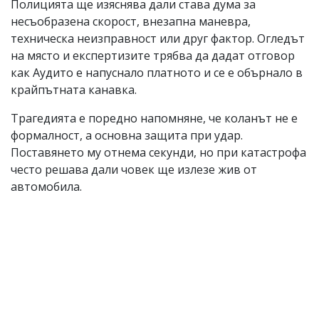
Полицията ще изяснява дали става дума за
несъобразена скорост, внезапна маневра,
техническа неизправност или друг фактор. Огледът
на място и експертизите трябва да дадат отговор
как Аудито е напуснало платното и се е обърнало в
крайпътната канавка.
Трагедията е поредно напомняне, че коланът не е
формалност, а основна защита при удар.
Поставянето му отнема секунди, но при катастрофа
често решава дали човек ще излезе жив от
автомобила.