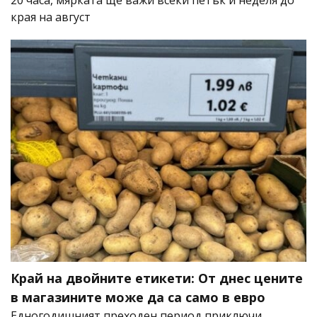
20 часа, мярката ще важи всеки петък и неделя до
края на август
Край на двойните етикети: От днес цените
в магазините може да са само в евро
Едногодишният преходен период приключи,