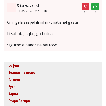
3 ta vazrast
1.
21.05.2026 21:36:38
10
7
6mirgela zaspal ili infarkt natisnal gazta
Ili sabotaj nqkoj go butnal
Sigurno e nabor na bai to6o
София
Велико Търново
Плевен
Русе
Варна
Стара Загора