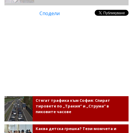
Сподели
Стягат трафика към София: Спират
тировете по „Тракия“ и „Струма“ в
пиковите часове
Каква детска грешка? Тези момчета и