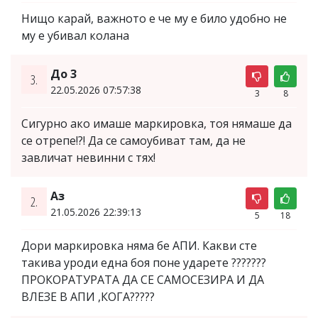
Нищо карай, важното е че му е било удобно не
му е убивал колана
До 3
3.
22.05.2026 07:57:38
3
8
Сигурно ако имаше маркировка, тоя нямаше да
се отрепе!?! Да се самоубиват там, да не
завличат невинни с тях!
Аз
2.
21.05.2026 22:39:13
5
18
Дори маркировка няма бе АПИ. Какви сте
такива уроди една боя поне ударете ???????
ПРОКОРАТУРАТА ДА СЕ САМОСЕЗИРА И ДА
ВЛЕЗЕ В АПИ ,КОГА?????