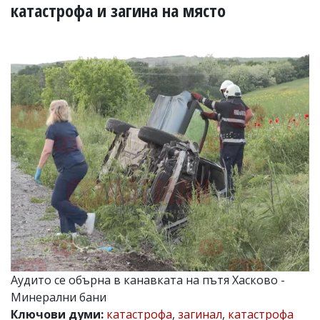
УКРАЙНА
катастрофа и загина на място
СПОРТ
РАЗСЛЕДВАНЕ
БИЗНЕС
ЮГ
Управители:
Веселин
Василев,
email:
v.vasilev@flagman.bg
Катя
Касабова,
еmail:
k.kassabova@flagman.bg
Главен
редактор:
Иван
Аудито се обърна в канавката на пътя Хасково -
Колев,
Минерални бани
email:
office@flagman.bg
Ключови думи:
катастрофа
,
загинал
,
катастрофа