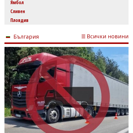
Ямбол
Сливен
Пловдив
Всички новини
България