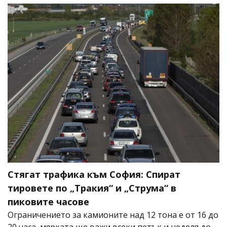
Стягат трафика към София: Спират
тировете по „Тракия“ и „Струма“ в
пиковите часове
Ограничението за камионите над 12 тона е от 16 до