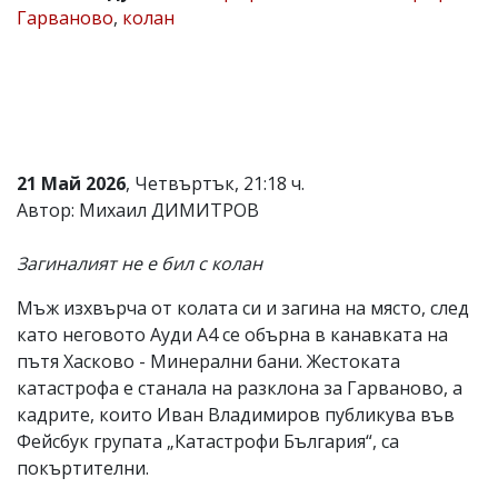
Гарваново
,
колан
Коментарите
под
статиите
се
въвеждат
от
читателите
и
21 Май 2026
, Четвъртък, 21:18 ч.
редакцията
не
Автор: Михаил ДИМИТРОВ
носи
отговорност
Загиналият не е бил с колан
за
тях!
Ако
Мъж изхвърча от колата си и загина на място, след
откриете
като неговото Ауди А4 се обърна в канавката на
обиден
пътя Хасково - Минерални бани. Жестоката
за
вас
катастрофа е станала на разклона за Гарваново, а
коментар,
кадрите, които Иван Владимиров публикува във
моля
Фейсбук групата „Катастрофи България“, са
сигнализирайте
ни!
покъртителни.