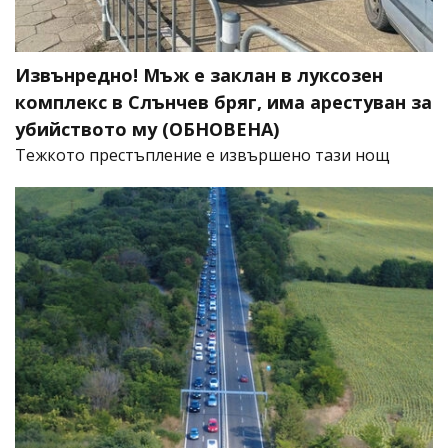
Извънредно! Мъж е заклан в луксозен
комплекс в Слънчев бряг, има арестуван за
убийството му (ОБНОВЕНА)
​Тежкото престъпление е извършено тази нощ