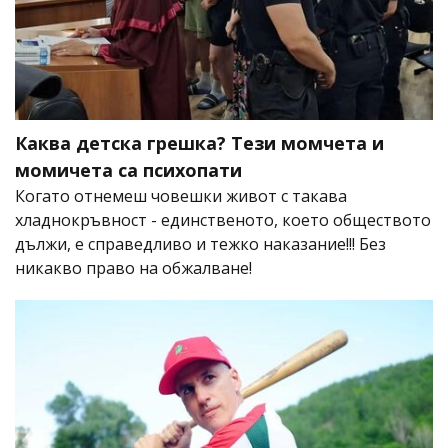
Каква детска грешка? Тези момчета и
момичета са психопати
Когато отнемеш човешки живот с такава
хладнокръвност - единственото, което обществото
дължи, е справедливо и тежко наказание!!! Без
никакво право на обжалване!