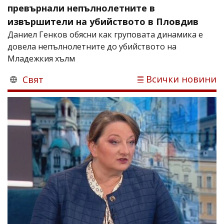
превърнали непълнолетните в
извършители на убийството в Пловдив
Даниел Генков обясни как груповата динамика е
довела непълнолетните до убийството на
Младежкия хълм
Всички новини
Свят