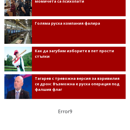
момичета са психопати
Голяма руска компания фалира
Как да загубим изборите в пет прости
стъпки
Тагарев с тревожна версия за взривилия
се дрон: Възможна е руска операция под
фалшив флаг
Error9