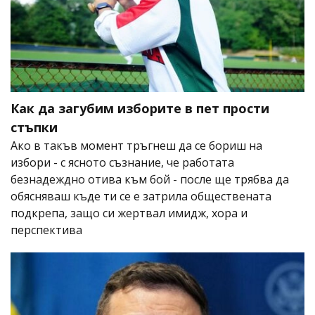
Как да загубим изборите в пет прости
стъпки
Ако в такъв момент тръгнеш да се бориш на
избори - с ясното съзнание, че работата
безнадеждно отива към бой - после ще трябва да
обясняваш къде ти се е затрила обществената
подкрепа, защо си жертвал имидж, хора и
перспектива