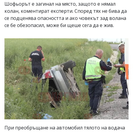
Шофьорът е загинал на място, защото е нямал
колан, коментират експерти. Според тях не бива да
се подценява опасността и ако човекът зад волана
се бе обезопасил, може би щеше сега да е жив.
При преобръщане на автомобил тялото на водача