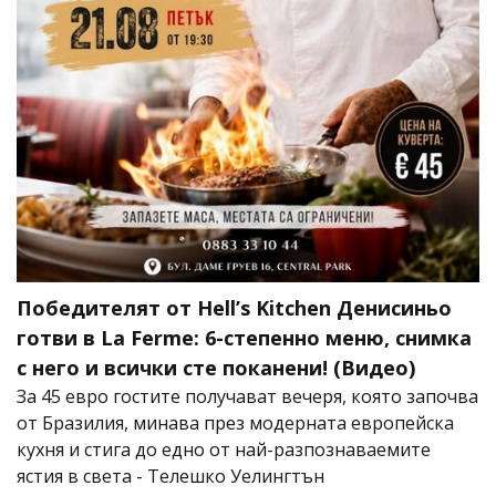
Победителят от Hell’s Kitchen Денисиньо
готви в La Ferme: 6-степенно меню, снимка
с него и всички сте поканени! (Видео)
За 45 евро гостите получават вечеря, която започва
от Бразилия, минава през модерната европейска
кухня и стига до едно от най-разпознаваемите
ястия в света - Телешко Уелингтън