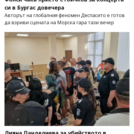
си в Бургас довечера
Авторът на глобалния феномен Деспасито е готов
да взриви сцената на Морска гара тази вечер
Лияна Панделиева за убийството в