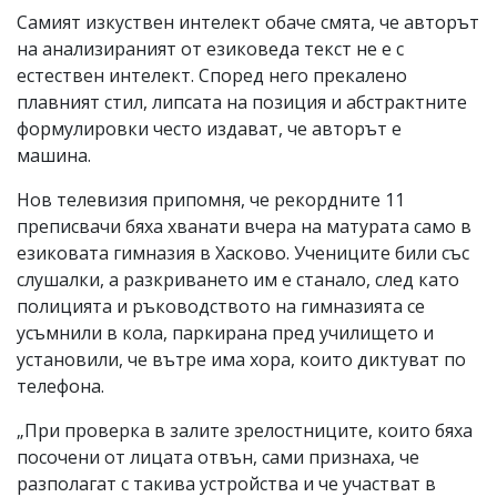
Самият изкуствен интелект обаче смята, че авторът
на анализираният от езиковеда текст не е с
естествен интелект. Според него прекалено
плавният стил, липсата на позиция и абстрактните
формулировки често издават, че авторът е
машина.
Нов телевизия припомня, че рекордните 11
преписвачи бяха хванати вчера на матурата само в
езиковата гимназия в Хасково. Учениците били със
слушалки, а разкриването им е станало, след като
полицията и ръководството на гимназията се
усъмнили в кола, паркирана пред училището и
установили, че вътре има хора, които диктуват по
телефона.
„При проверка в залите зрелостниците, които бяха
посочени от лицата отвън, сами признаха, че
разполагат с такива устройства и че участват в