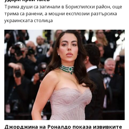
Трима души са загинали в Бориспилски район, още
трима са ранени, а мощни експлозии разтърсиха
украинската столица
Джорджина на Роналдо показа извивките