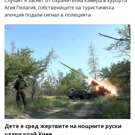
Случаят е заснет от охранителна камера в курорта
Агия Пелагия, собствениците на туристическа
агенция подали сигнал в полицията
Дете е сред жертвите на нощните руски
удари край Киев