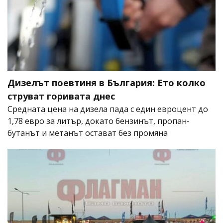
Дизелът поевтиня в България: Ето колко
струват горивата днес
Средната цена на дизела пада с един евроцент до
1,78 евро за литър, докато бензинът, пропан-
бутанът и метанът остават без промяна