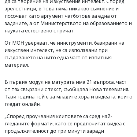
да са творение на Изкуствения интелект. Според
зрелостници, в това няма никакво съмнение и
посочват като аргумент чатботове за една от
задачите, а от Министерството на образованието и
науката естествено отричат.
От МОН уверяват, че иинструменти, базирани на
изкуствен интелект, не са използвани при
създаването на нито една част от изпитния
материал.
В първия модул на матурата има 21 въпроса, част
от тях свързани с текст, съобщава Нова телевизия.
Тази година той е за младите хора и видеата, които
гледат онлайн.
„Според проучвания клиповете са сред най-
гледаните формати, като се предпочитат видеа с
продължителност до три минути заради