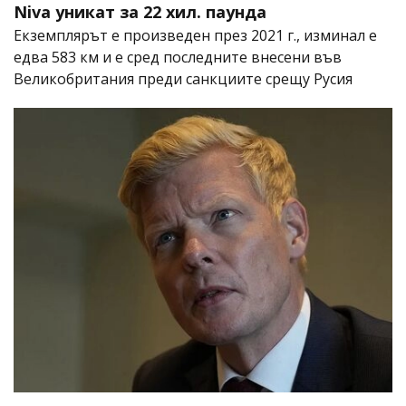
Niva уникат за 22 хил. паунда
Екземплярът е произведен през 2021 г., изминал е
едва 583 км и е сред последните внесени във
Великобритания преди санкциите срещу Русия