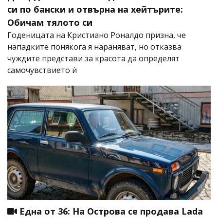
си по бански и отвърна на хейтърите:
Обичам тялото си
Годеницата на Кристиано Роналдо призна, че
нападките понякога я нараняват, но отказва
чуждите представи за красота да определят
самочувствието ѝ
Една от 36: На Острова се продава Lada