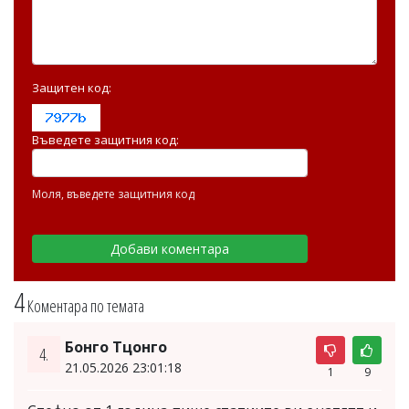
Защитен код:
Въведете защитния код:
Моля, въведете защитния код
4
Коментара по темата
Бонго Тцонго
4.
21.05.2026 23:01:18
1
9