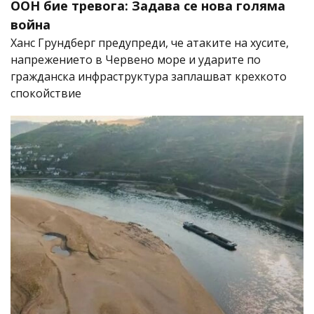
ООН бие тревога: Задава се нова голяма
война
Ханс Грундберг предупреди, че атаките на хусите,
напрежението в Червено море и ударите по
гражданска инфраструктура заплашват крехкото
спокойствие