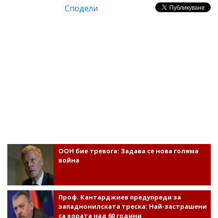
Сподели
ООН бие тревога: Задава се нова голяма
война
Проф. Кантарджиев предупреди за
западнонилската треска: Най-застрашени
са хората над 60 години