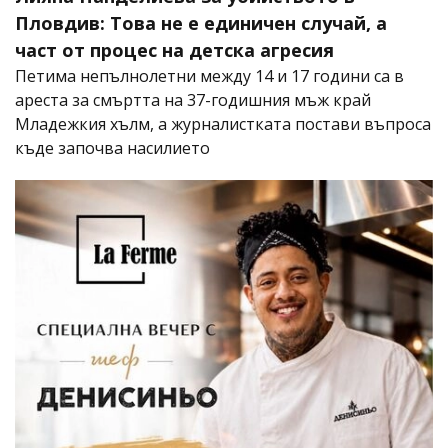
Пловдив: Това не е единичен случай, а
част от процес на детска агресия
Петима непълнолетни между 14 и 17 години са в
ареста за смъртта на 37-годишния мъж край
Младежкия хълм, а журналистката постави въпроса
къде започва насилието