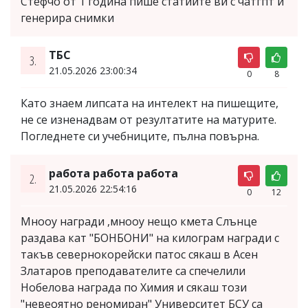
Стефчо от 1 година пише статиите ви с чатгпт и
генерира снимки
ТБС
3.
21.05.2026 23:00:34
0
8
Като знаем липсата на интелект на пишещите,
не се изненадвам от резултатите на матурите.
Погледнете си учебниците, пълна повърна.
работа работа работа
2.
21.05.2026 22:54:16
0
12
Мнооу награди ,мнооу нещо кмета Слънце
раздава кат "БОНБОНИ" на килограм награди с
такъв севернокорейски патос сякаш в Асен
Златаров преподавателите са спечелили
Нобелова награда по Химия и сякаш този
"невеоятно реномиран" Университет БСУ са