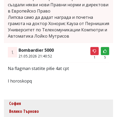
създали някви нови Правни норми и директови
в Европейско Право
Липсва само да дадат награда и почетна
грамота на доктор Хонорис Кауза от Пернишкия
Университет по Телекомуникации Компютри и
Автоматика Лойко Мутрисов
Bombardier 5000
1.
21.05.2026 21:40:52
1
5
Na flagman statiite pi6e 4at cpt
I horoskopq
София
Велико Търново