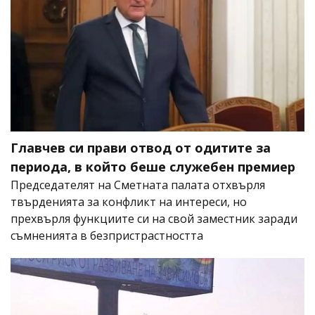
Главчев си прави отвод от одитите за
периода, в който беше служебен премиер
Председателят на Сметната палата отхвърля
твърденията за конфликт на интереси, но
прехвърля функциите си на свой заместник заради
съмненията в безпристрастността