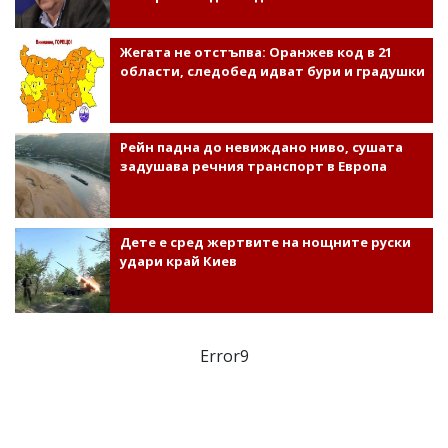
Жегата не отстъпва: Оранжев код в 21
области, следобед идват бури и градушки
Рейн падна до невиждано ниво, сушата
задушава речния транспорт в Европа
Дете е сред жертвите на нощните руски
удари край Киев
Error9