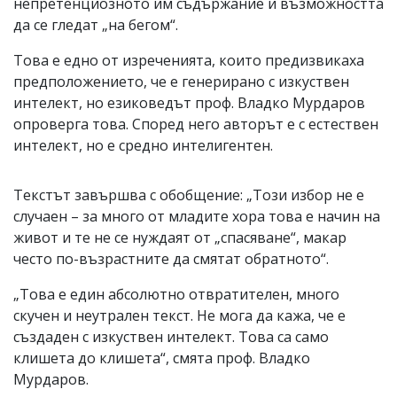
непретенциозното им съдържание и възможността
да се гледат „на бегом“.
Това е едно от изреченията, които предизвикаха
предположението, че е генерирано с изкуствен
интелект, но езиковедът проф. Владко Мурдаров
опроверга това. Според него авторът е с естествен
интелект, но е средно интелигентен.
Текстът завършва с обобщение: „Този избор не е
случаен – за много от младите хора това е начин на
живот и те не се нуждаят от „спасяване“, макар
често по-възрастните да смятат обратното“.
„Това е един абсолютно отвратителен, много
скучен и неутрален текст. Не мога да кажа, че е
създаден с изкуствен интелект. Това са само
клишета до клишета“, смята проф. Владко
Мурдаров.