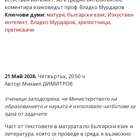
коментира езиковедът проф. Владко Мурдаров
Коментарите
под
Ключови думи:
матури
,
български език
,
Изкуствен
статиите
интелект
,
Владко Мурдаров
,
зрелостници
,
се
преписвачи
въвеждат
от
читателите
и
редакцията
не
носи
отговорност
за
21 Май 2026
, Четвъртък, 20:50 ч.
тях!
Автор: Михаил ДИМИТРОВ
Ако
откриете
обиден
Ученици заподозряха, че Министерството на
за
образованието и науката е използвало чатботове за
вас
една от задачите
коментар,
моля
сигнализирайте
Част от текстовете в матурата по български език и
ни!
литература, която се проведе в сряда, е възможно