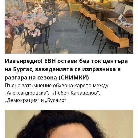
Извънредно! ЕВН остави без ток центъра
на Бургас, заведенията се изпразниха в
разгара на сезона (СНИМКИ)
Пълно затъмнение обхвана карето между
„Александровска“, „Любен Каравелов“,
„Демокрация“ и „Булаир“