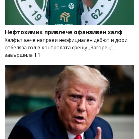
Нефтохимик привлече офанзивен халф
Халфът вече направи неофициален дебют и дори
отбеляза гол в контролата срещу „Загорец“,
завършила 1:1