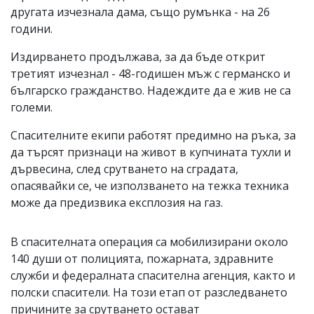
другата изчезнала дама, също румънка - на 26
години.
Издирването продължава, за да бъде открит
третият изчезнал - 48-годишен мъж с германско и
българско гражданство. Надеждите да е жив не са
големи.
Спасителните екипи работят предимно на ръка, за
да търсят признаци на живот в купчината тухли и
дървесина, след срутването на сградата,
опасявайки се, че използването на тежка техника
може да предизвика експлозия на газ.
В спасителната операция са мобилизирани около
140 души от полицията, пожарната, здравните
служби и федералната спасителна агенция, както и
полски спасители. На този етап от разследването
причините за срутването остават