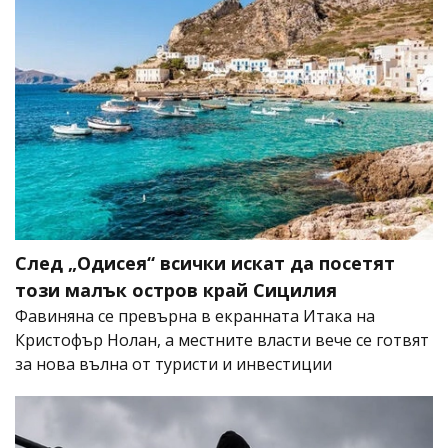
След „Одисея“ всички искат да посетят
този малък остров край Сицилия
Фавиняна се превърна в екранната Итака на
Кристофър Нолан, а местните власти вече се готвят
за нова вълна от туристи и инвестиции