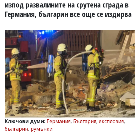
УКРАЙНА
изпод развалините на срутена сграда в
СПОРТ
Германия, българин все още се издирва
РАЗСЛЕДВАНЕ
БИЗНЕС
ЮГ
Управители:
Веселин
Василев,
email:
v.vasilev@flagman.bg
Катя
Касабова,
еmail:
k.kassabova@flagman.bg
Главен
редактор:
Иван
Ключови думи:
Германия
,
България
,
експлозия
,
Колев,
българин
,
румънки
email:
office@flagman.bg