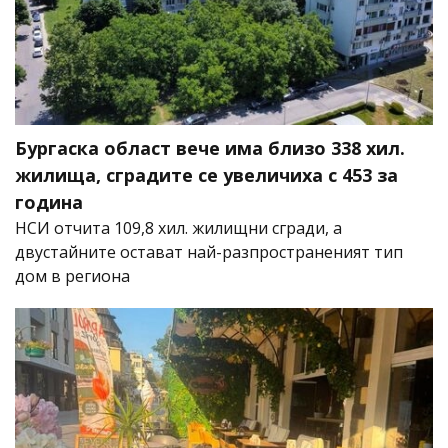
Бургаска област вече има близо 338 хил.
жилища, сградите се увеличиха с 453 за
година
НСИ отчита 109,8 хил. жилищни сгради, а
двустайните остават най-разпространеният тип
дом в региона