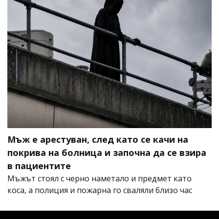
Мъж е арестуван, след като се качи на
покрива на болница и започна да се взира
в пациентите
Мъжът стоял с черно наметало и предмет като
коса, а полиция и пожарна го сваляли близо час