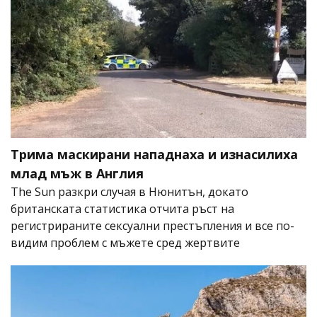
Трима маскирани нападнаха и изнасилиха
млад мъж в Англия
The Sun разкри случая в Нюнитън, докато
британската статистика отчита ръст на
регистрираните сексуални престъпления и все по-
видим проблем с мъжете сред жертвите