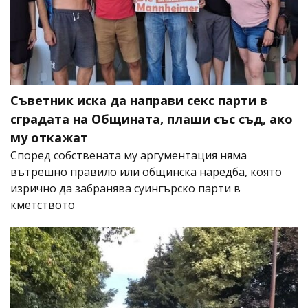
Съветник иска да направи секс парти в
сградата на Общината, плаши със съд, ако
му откажат
Според собствената му аргументация няма
вътрешно правило или общинска наредба, която
изрично да забранява суингърско парти в
кметството