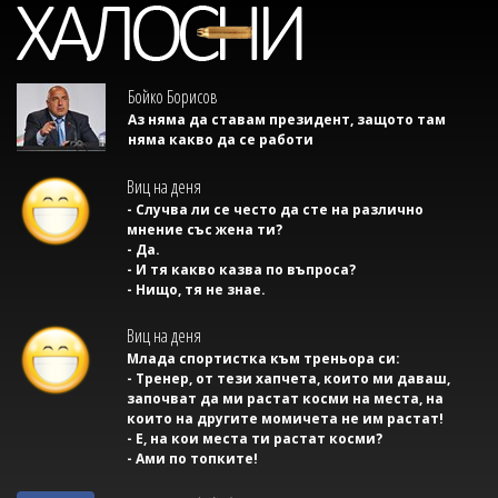
Бойко Борисов
Аз няма да ставам президент, защото там
няма какво да се работи
Виц на деня
- Случва ли се често да сте на различно
мнение със жена ти?
- Да.
- И тя какво казва по въпроса?
- Нищо, тя не знае.
Виц на деня
Млада спортистка към треньора си:
- Тренер, от тези хапчета, които ми даваш,
започват да ми растат косми на места, на
които на другите момичета не им растат!
- Е, на кои места ти растат косми?
- Ами по топките!