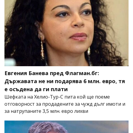
Евгения Банева пред Флагман.бг:
Държавата не ни подарява 6 млн. евро, тя
е осъдена да ги плати
Шефката на Хелио-Тур-С пита кой ще поеме
отговорност за продадените за чужд дълг имоти и
за натрупаните 3,5 млн. евро лихви