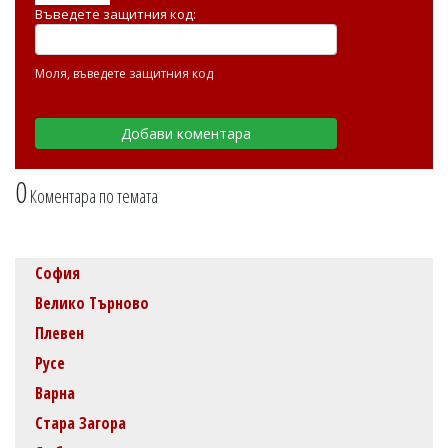
Въведете защитния код:
Моля, въведете защитния код
0
Коментара по темата
София
Велико Търново
Плевен
Русе
Варна
Стара Загора