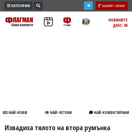
КАТЕГОРИИ
ВАШИЯТ СИГНАЛ
ПРОМО
НОВИНИТЕ
ДНЕС: 65
ЗОНА
ИЗБОРИ
2026
ПРАКТИЧНО
КУЛТУРА
ЗДРАВЕ
ПОЛИТИКА
ОБЩИНИ
ОБЩЕСТВО
ЛАЙФСТАЙЛ
НАЙ-НОВИ
НАЙ-ЧЕТЕНИ
НАЙ-КОМЕНТИРАНИ
ВОЙНАТА
В
Извадиха тялото на втора румънка