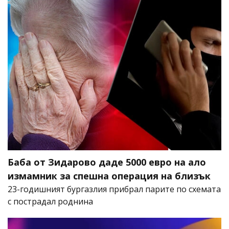
Баба от Зидарово даде 5000 евро на ало
измамник за спешна операция на близък
23-годишният бургазлия прибрал парите по схемата
с пострадал роднина