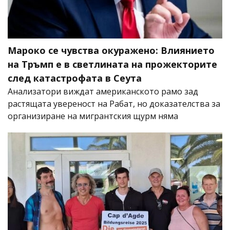
Мароко се чувства окуражено: Влиянието
на Тръмп е в светлината на прожекторите
след катастрофата в Сеута
Анализатори виждат американското рамо зад
растящата увереност на Рабат, но доказателства за
организиране на мигрантския щурм няма