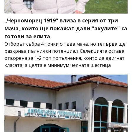
„Черноморец 1919“ влиза в серия от три
мача, които ще покажат дали "акулите" са
готови за елита
Отборът събра 4 точки от два мача, но тепърва ще
разкрива пълния си потенциал. Селекцията остава
отворена за 1-2 топ попълнения, които да вдигнат
класата, а целта е минимум челната шестица