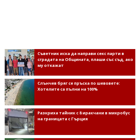
Съветник иска да направи секс парти в
сградата на Общината, плаши със съд, ако
му откажат
Слънчев бряг се пръска по шевовете:
Хотелите са пълни на 100%
Разкриха тайник с 8 иракчани в микробус
на границата с Гърция