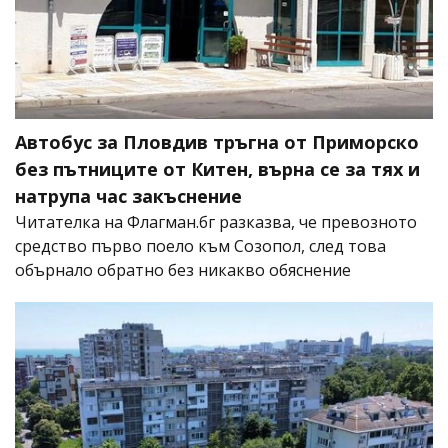
Автобус за Пловдив тръгна от Приморско
без пътниците от Китен, върна се за тях и
натрупа час закъснение
Читателка на Флагман.бг разказва, че превозното
средство първо поело към Созопол, след това
обърнало обратно без никакво обяснение