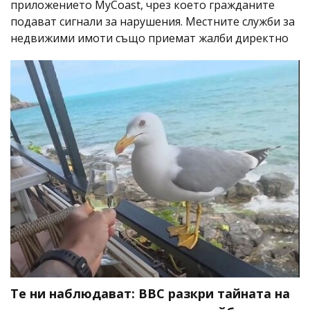
приложението MyCoast, чрез което гражданите
подават сигнали за нарушения. Местните служби за
недвижими имоти също приемат жалби директно
Те ни наблюдават: BBC разкри тайната на