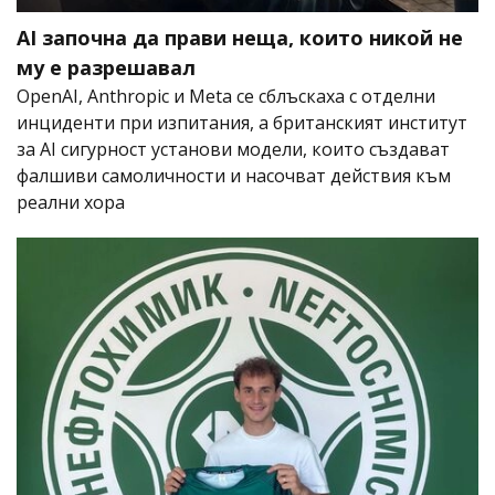
AI започна да прави неща, които никой не
му е разрешавал
OpenAI, Anthropic и Meta се сблъскаха с отделни
инциденти при изпитания, а британският институт
за AI сигурност установи модели, които създават
фалшиви самоличности и насочват действия към
реални хора