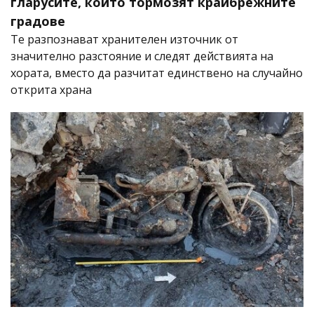
гларусите, които тормозят крайбрежните
градове
Те разпознават хранителен източник от
значително разстояние и следят действията на
хората, вместо да разчитат единствено на случайно
открита храна