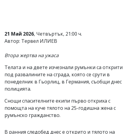
Коментарите
под
статиите
се
въвеждат
21 Май 2026
, Четвъртък, 21:00 ч.
от
читателите
Автор: Тервел ИЛИЕВ
и
редакцията
Втора жертва на ужаса
не
носи
отговорност
Телата и на двете изчезнали румънки са открити
за
под развалините на сграда, която се срути в
тях!
понеделник в Гьорлиц, в Германия, съобщи днес
Ако
откриете
полицията.
обиден
за
Снощи спасителните екипи първо откриха с
вас
помощта на куче тялото на 25-годишна жена с
коментар,
моля
румънско гражданство.
сигнализирайте
ни!
В ранния следобед днес е открито и тялото на