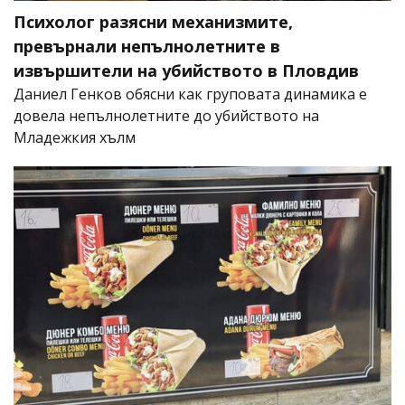
Психолог разясни механизмите,
превърнали непълнолетните в
извършители на убийството в Пловдив
Даниел Генков обясни как груповата динамика е
довела непълнолетните до убийството на
Младежкия хълм