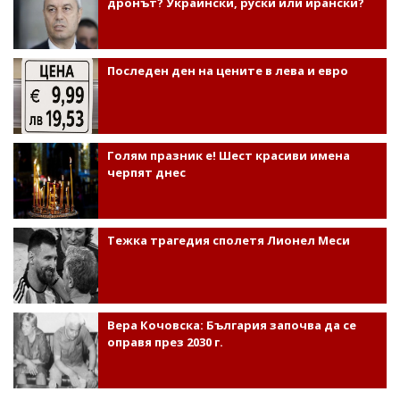
дронът? Украински, руски или ирански?
Последен ден на цените в лева и евро
Голям празник е! Шест красиви имена
черпят днес
Тежка трагедия сполетя Лионел Меси
Вера Кочовска: България започва да се
оправя през 2030 г.