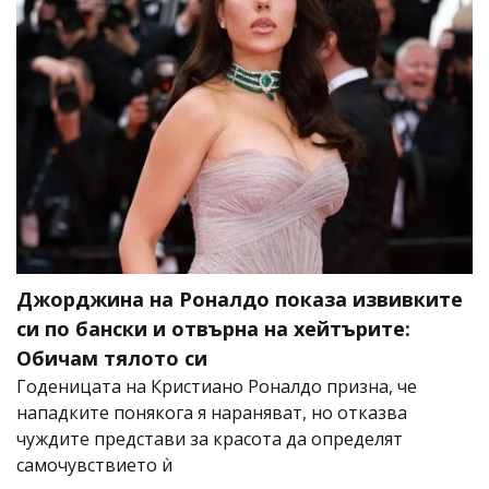
Джорджина на Роналдо показа извивките
си по бански и отвърна на хейтърите:
Обичам тялото си
Годеницата на Кристиано Роналдо призна, че
нападките понякога я нараняват, но отказва
чуждите представи за красота да определят
самочувствието ѝ