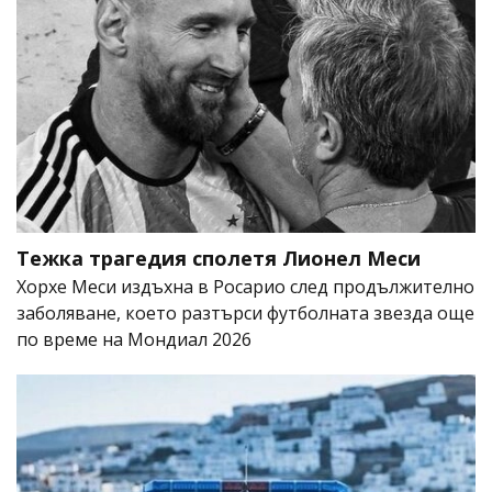
Тежка трагедия сполетя Лионел Меси
Хорхе Меси издъхна в Росарио след продължително
заболяване, което разтърси футболната звезда още
по време на Мондиал 2026