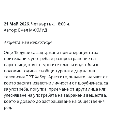
Коментарите
под
статиите
се
21 Май 2026
, Четвъртък, 18:00 ч.
въвеждат
от
Автор: Емел МАХМУД
читателите
и
Акцията е за наркотици
редакцията
не
носи
Още 15 души са задържани при операцията за
отговорност
притежание, употреба и разпространение на
за
наркотици, която турските власти водят близо
тях!
Ако
половин година, съобщи турската държавна
откриете
телевизия ТРТ Хабер. Арестите, значителна част от
обиден
които засягат известни личности от шоубизнеса, са
за
вас
за употреба, покупка, приемане от други лица или
коментар,
улесняване на употребата на забранени вещества,
моля
което е довело до застрашаване на обществения
сигнализирайте
ни!
ред.