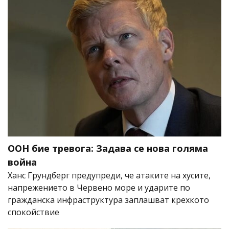
ООН бие тревога: Задава се нова голяма
война
Ханс Грундберг предупреди, че атаките на хусите,
напрежението в Червено море и ударите по
гражданска инфраструктура заплашват крехкото
спокойствие