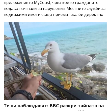
приложението MyCoast, чрез което гражданите
подават сигнали за нарушения. Местните служби за
недвижими имоти също приемат жалби директно
Те ни наблюдават: BBC разкри тайната на