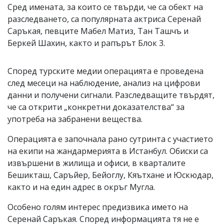
Сред имената, за които се твърди, че са обект на
разследването, са популярната актриса Серенай
Саръкая, певците Мабел Матиз, Тан Ташчъ и
Беркей Шахин, както и рапърът Блок 3.
Според турските медии операцията е проведена
след месеци на наблюдение, анализ на цифрови
данни и получени сигнали. Разследващите твърдят,
че са открити „конкретни доказателства“ за
употреба на забранени вещества.
Операцията е започнала рано сутринта с участието
на екипи на жандармерията в Истанбул. Обиски са
извършени в жилища и офиси, в кварталите
Бешикташ, Саръйер, Бейоглу, Кяътхане и Юскюдар,
както и на един адрес в окръг Мугла.
Особено голям интерес предизвика името на
Серенай Саръкая. Според информацията тя не е