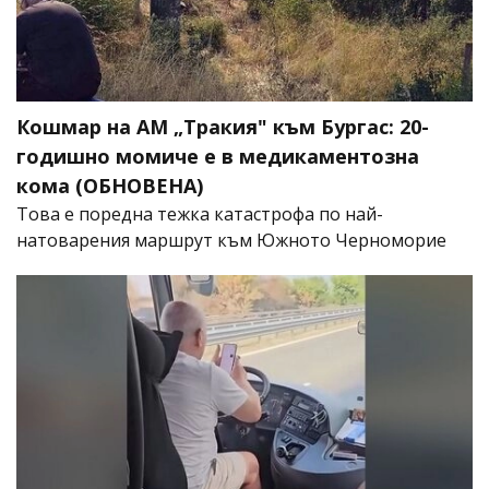
Кошмар на АМ „Тракия" към Бургас: 20-
годишно момиче е в медикаментозна
кома (ОБНОВЕНА)
Това е поредна тежка катастрофа по най-
натоварения маршрут към Южното Черноморие