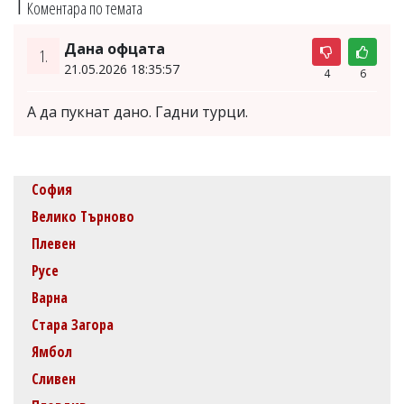
1
Коментара по темата
Дана офцата
1.
21.05.2026 18:35:57
4
6
А да пукнат дано. Гадни турци.
София
Велико Търново
Плевен
Русе
Варна
Стара Загора
Ямбол
Сливен