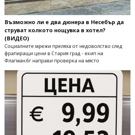
Възможно ли е два дюнера в Несебър да
струват колкото нощувка в хотел?
(ВИДЕО)
Социалните мрежи преляха от недоволство след
фрапиращи цени в Стария град - екип на
Флагман.бг направи проверка на място