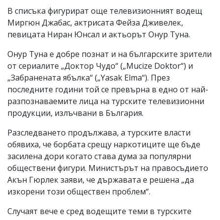
В списъка фигурират още телевизионният водещ
Миргюн Джабас, актрисата Фейза Дживелек,
певицата Ниран Юнсал и актьорът Онур Туна.
Онур Туна е добре познат и на българските зрители
от сериалите „Доктор Чудо“ („Mucize Doktor“) и
„Забранената ябълка“ („Yasak Elma“). През
последните години той се превърна в едно от най-
разпознаваемите лица на турските телевизионни
продукции, излъчвани в България.
Разследването продължава, а турските власти
обявиха, че борбата срещу наркотиците ще бъде
засилена дори когато става дума за популярни
обществени фигури. Министърът на правосъдието
Акън Гюрлек заяви, че държавата е решена „да
изкорени този обществен проблем“.
Случаят вече е сред водещите теми в турските