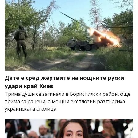
Дете е сред жертвите на нощните руски
удари край Киев
Трима души са загинали в Бориспилски район, още
трима са ранени, а мощни експлозии разтърсиха
украинската столица