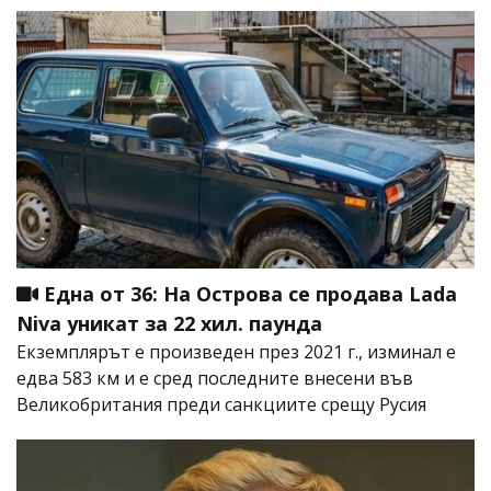
Една от 36: На Острова се продава Lada
Niva уникат за 22 хил. паунда
Екземплярът е произведен през 2021 г., изминал е
едва 583 км и е сред последните внесени във
Великобритания преди санкциите срещу Русия