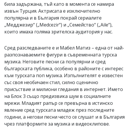
била задържана, тъй като в момента се намира
извън Турция. Актрисата е изключително
популярна и в България покрай сериалите
„Медджезир“ („Medcezir“) и „Семейство“ („Aile“),
които имаха голяма зрителска аудитория у нас.
Сред разследваните е и Мабел Матиз – една от най-
разпознаваемите фигури в съвременната турска
музика. Неговите песни са популярни и сред
българската публика, особено в районите с интерес
към турската поп музика. Изпълнителят е известен
със своя необичаен стил, силно сценично
присъствие и милиони гледания в интернет. Името
на Блок 3 също предизвика шум в социалните
мрежи. Младият рапър се превърна в истинско
явление сред турската младеж през последните
години, а негови песни често се слушат и в България
чрез платформите за музика и видеоклипове.