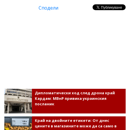
Сподели
Дипломатически ход след дрона край
Кардам: МВнР привика украинския
посланик
Край на двойните етикети: От днес
цените в магазините може да са само в