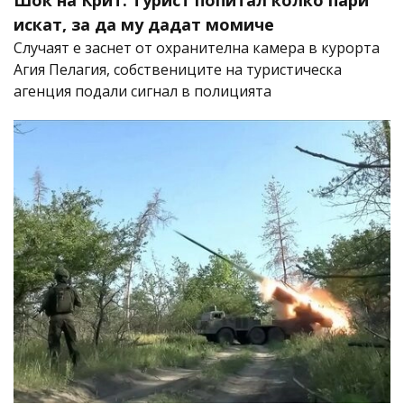
Шок на Крит: Турист попитал колко пари
искат, за да му дадат момиче
Случаят е заснет от охранителна камера в курорта
Агия Пелагия, собствениците на туристическа
агенция подали сигнал в полицията