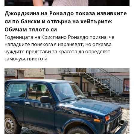
Джорджина на Роналдо показа извивките
си по бански и отвърна на хейтърите:
Обичам тялото си
Годеницата на Кристиано Роналдо призна, че
нападките понякога я нараняват, но отказва
чуждите представи за красота да определят
самочувствието ѝ