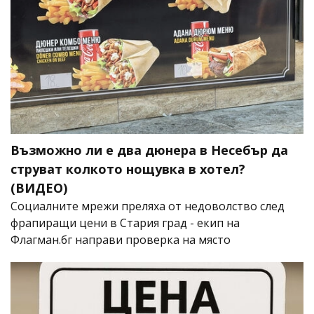
Възможно ли е два дюнера в Несебър да
струват колкото нощувка в хотел?
(ВИДЕО)
Социалните мрежи преляха от недоволство след
фрапиращи цени в Стария град - екип на
Флагман.бг направи проверка на място