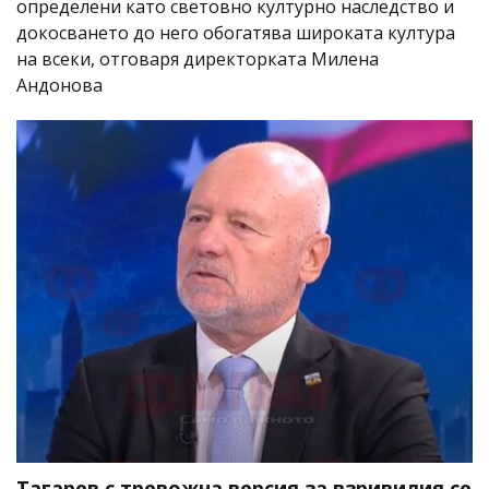
определени като световно културно наследство и
докосването до него обогатява широката култура
на всеки, отговаря директорката Милена
Андонова
Тагарев с тревожна версия за взривилия се