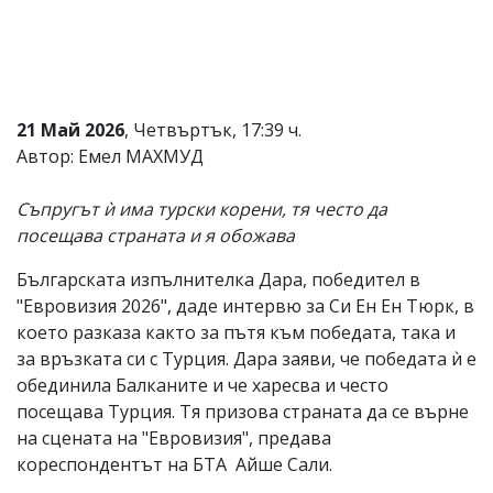
Коментарите
под
статиите
се
въвеждат
от
21 Май 2026
, Четвъртък, 17:39 ч.
читателите
Автор: Емел МАХМУД
и
редакцията
не
Съпругът ѝ има турски корени, тя често да
носи
посещава страната и я обожава
отговорност
за
Българската изпълнителка Дара, победител в
тях!
Ако
"Евровизия 2026", даде интервю за Си Ен Ен Тюрк, в
откриете
което разказа както за пътя към победата, така и
обиден
за връзката си с Турция. Дара заяви, че победата ѝ е
за
вас
обединила Балканите и че харесва и често
коментар,
посещава Турция. Тя призова страната да се върне
моля
на сцената на "Евровизия", предава
сигнализирайте
ни!
кореспондентът на БТА Айше Сали.