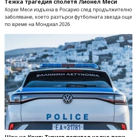
Тежка трагедия сполетя Лионел Меси
Хорхе Меси издъхна в Росарио след продължително
заболяване, което разтърси футболната звезда още
по време на Мондиал 2026