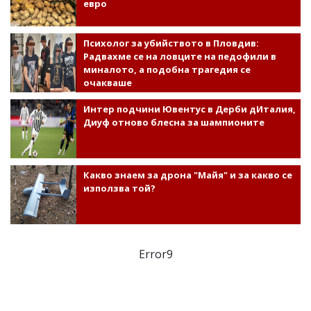
евро
Психолог за убийството в Пловдив:
Радвахме се на ловците на педофили в
миналото, а подобна трагедия се
очакваше
Интер подчини Ювентус в Дерби дИталия,
Диуф отново блесна за шампионите
Какво знаем за дрона "Майя" и за какво се
използва той?
Error9