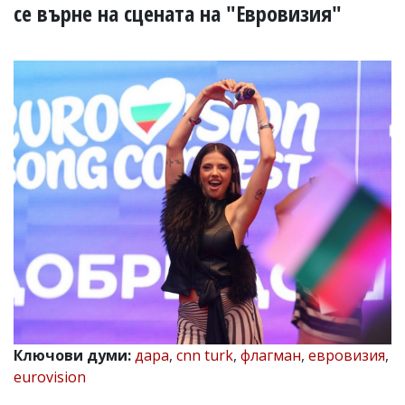
УКРАЙНА
се върне на сцената на "Евровизия"
СПОРТ
РАЗСЛЕДВАНЕ
БИЗНЕС
ЮГ
Управители:
Веселин
Василев,
email:
v.vasilev@flagman.bg
Катя
Касабова,
еmail:
k.kassabova@flagman.bg
Главен
редактор:
Иван
Ключови думи:
дара
,
cnn turk
,
флагман
,
евровизия
,
Колев,
eurovision
email:
office@flagman.bg