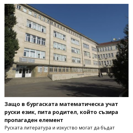
Защо в бургаската математическа учат
руски език, пита родител, който съзира
пропагаден елемент
Руската литература и изкуство могат да бъдат