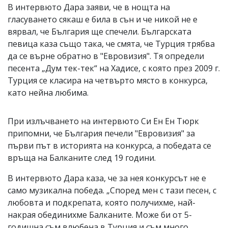
В интервюто Дара заяви, че в нощта на
гласуването сякаш е била в сън и че никой не е
вярвал, че България ще спечели. Българската
певица каза също така, че смята, че Турция трябва
да се върне обратно в "Евровизия". Тя определи
песента „Дум тек-тек“ на Хадисе, с която през 2009 г.
Турция се класира на четвърто място в конкурса,
като нейна любима.
При излъчването на интервюто Си Ен Ен Тюрк
припомни, че България печели "Евровизия" за
първи път в историята на конкурса, а победата се
връща на Балканите след 19 години.
В интервюто Дара каза, че за нея конкурсът не е
само музикална победа. „Според мен с тази песен, с
любовта и подкрепата, която получихме, най-
накрая обединихме Балканите. Може би от 5-
годишна съм влюбена в Турция и съм много