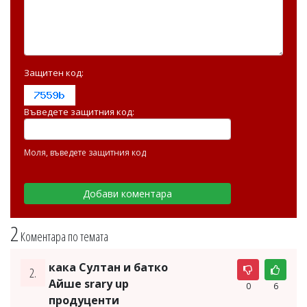
Защитен код:
Въведете защитния код:
Моля, въведете защитния код
2
Коментара по темата
кака Султан и батко
2.
Айше srary up
0
6
продуценти