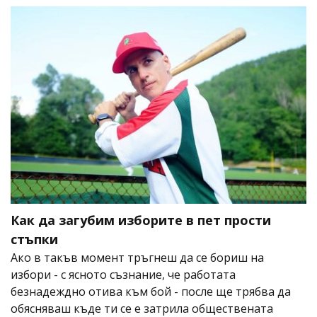
Как да загубим изборите в пет прости
стъпки
Ако в такъв момент тръгнеш да се бориш на
избори - с ясното съзнание, че работата
безнадеждно отива към бой - после ще трябва да
обясняваш къде ти се е затрила обществената