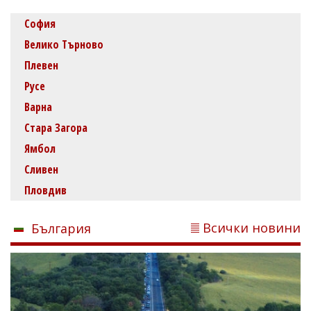
София
Велико Търново
Плевен
Русе
Варна
Стара Загора
Ямбол
Сливен
Пловдив
Всички новини
България