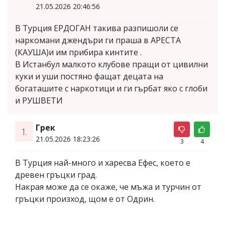
21.05.2026 20:46:56
В Турция ЕРДOГАН такива разпишоли се
наркомани джендъри ги праша в АРЕСТА
(КАУША)и им прибира кинтите .
В Истанбул малкото клубове пращи от цивилни
куки и уши постяно фащат децата на
богаташите с наркотици и ги гърбат яко с глоби
и РУШВЕТИ
Грек
1.
21.05.2026 18:23:26
3
4
В Турция най-много и харесва Ефес, което е
древен гръцки град.
Накрая може да се окаже, че мъжа и турчин от
гръцки произход, щом е от Одрин.