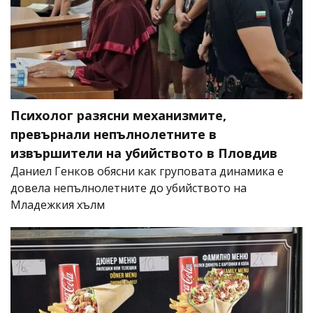
Психолог разясни механизмите,
превърнали непълнолетните в
извършители на убийството в Пловдив
Даниел Генков обясни как груповата динамика е
довела непълнолетните до убийството на
Младежкия хълм