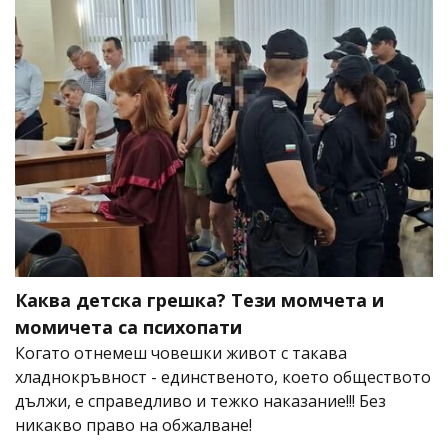
Каква детска грешка? Тези момчета и
момичета са психопати
Когато отнемеш човешки живот с такава
хладнокръвност - единственото, което обществото
дължи, е справедливо и тежко наказание!!! Без
никакво право на обжалване!