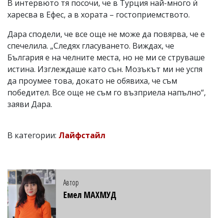
В интервюто тя посочи, че в Турция най-много ѝ
харесва в Ефес, а в хората – гостоприемството.
Дара сподели, че все още не може да повярва, че е
спечелила. „Следях гласуването. Виждах, че
България е на челните места, но не ми се струваше
истина. Изглеждаше като сън. Мозъкът ми не успя
да проумее това, докато не обявиха, че съм
победител. Все още не съм го възприела напълно“,
заяви Дара.
В категории:
Лайфстайл
Автор
Емел МАХМУД