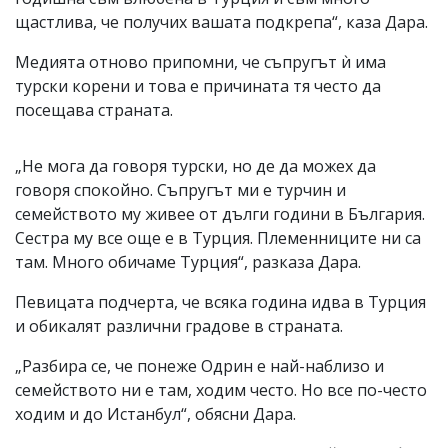
щастлива, че получих вашата подкрепа“, каза Дара.
Медията отново припомни, че съпругът ѝ има
турски корени и това е причината тя често да
посещава страната.
„Не мога да говоря турски, но де да можех да
говоря спокойно. Съпругът ми е турчин и
семейството му живее от дълги години в България.
Сестра му все още е в Турция. Племенниците ни са
там. Много обичаме Турция“, разказа Дара.
Певицата подчерта, че всяка година идва в Турция
и обикалят различни градове в страната.
„Разбира се, че понеже Одрин е най-наблизо и
семейството ни е там, ходим често. Но все по-често
ходим и до Истанбул“, обясни Дара.