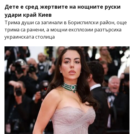
Дете е сред жертвите на нощните руски
удари край Киев
Трима души са загинали в Бориспилски район, още
трима са ранени, а мощни експлозии разтърсиха
украинската столица