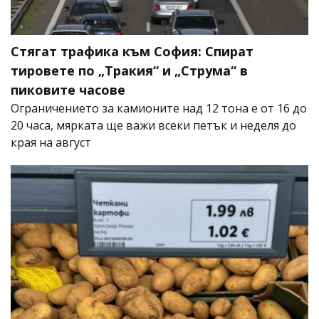
Стягат трафика към София: Спират
тировете по „Тракия“ и „Струма“ в
пиковите часове
Ограничението за камионите над 12 тона е от 16 до
20 часа, мярката ще важи всеки петък и неделя до
края на август