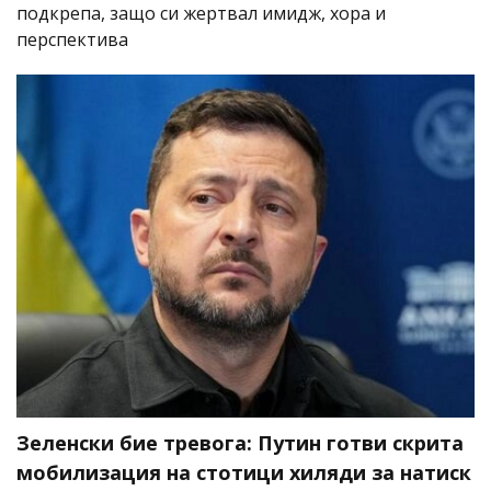
подкрепа, защо си жертвал имидж, хора и
перспектива
Зеленски бие тревога: Путин готви скрита
мобилизация на стотици хиляди за натиск