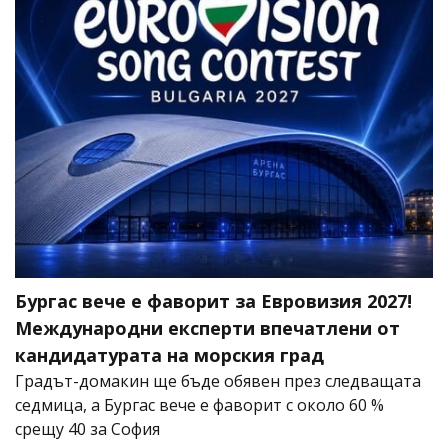
Бургас вече е фаворит за Евровизия 2027!
Международни експерти впечатлени от
кандидатурата на морския град
Градът-домакин ще бъде обявен през следващата
седмица, а Бургас вече е фаворит с около 60 %
срещу 40 за София