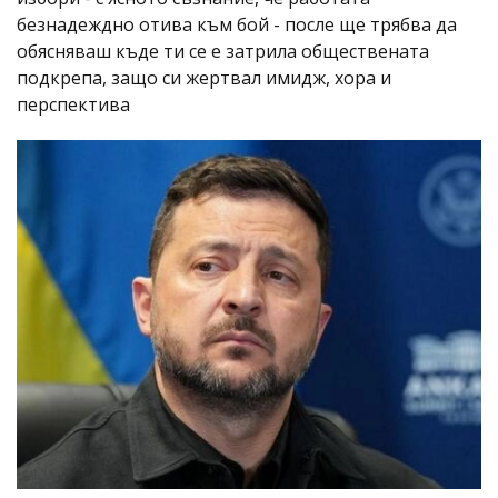
безнадеждно отива към бой - после ще трябва да
обясняваш къде ти се е затрила обществената
подкрепа, защо си жертвал имидж, хора и
перспектива