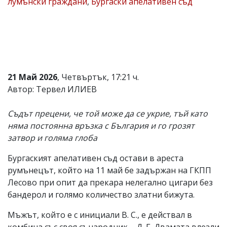
лумънски граждани
,
Бургаски апелативен съд
Коментарите
под
статиите
се
въвеждат
от
читателите
и
21 Май 2026
, Четвъртък, 17:21 ч.
редакцията
Автор: Тервел ИЛИЕВ
не
носи
отговорност
Съдът прецени, че той може да се укрие, тъй като
за
няма постоянна връзка с България и го грозят
тях!
затвор и голяма глоба
Ако
откриете
обиден
Бургаският апелативен съд остави в ареста
за
румънецът, който на 11 май бе задържан на ГКПП
вас
Лесово при опит да прекара нелегално цигари без
коментар,
моля
бандерол и голямо количество златни бижута.
сигнализирайте
ни!
Мъжът, който е с инициали В. С., е действал в