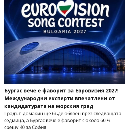
Бургас вече е фаворит за Евровизия 2027!
Международни експерти впечатлени от
кандидатурата на морския град
Градът-домакин ще бъде обявен през следващата
седмица, а Бургас вече е фаворит с около 60 %
срещу 40 за София