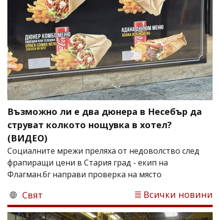
Възможно ли е два дюнера в Несебър да
струват колкото нощувка в хотел?
(ВИДЕО)
Социалните мрежи преляха от недоволство след
фрапиращи цени в Стария град - екип на
Флагман.бг направи проверка на място
Всички новини
Свят