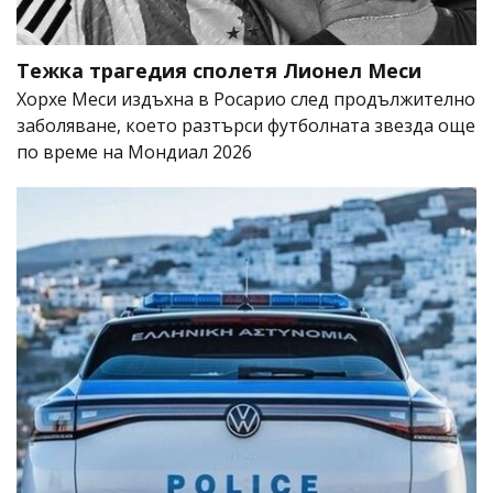
Тежка трагедия сполетя Лионел Меси
Хорхе Меси издъхна в Росарио след продължително
заболяване, което разтърси футболната звезда още
по време на Мондиал 2026