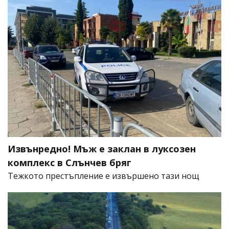
Извънредно! Мъж е заклан в луксозен
комплекс в Слънчев бряг
​Тежкото престъпление е извършено тази нощ