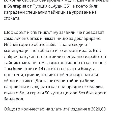
комбина със своя сънародник – Д. Г. Двамата влезли
в България от Турция с „Ауди Q5“, в което били
изградени специални тайници за укриване на
стоката.
Шофьорът и спътникът му заявили, че превозват
само личен багаж и нямат нищо за деклариране.
Инспекторите обаче забелязвали следи от
манипулация по таблото и го демонтирали. Във
фабрична кухина те открили специално изработен
тайник с механизъм за дистанционно отключване.
Там били скрити 14 пакета със златни бижута –
пръстени, гривни, колиета, обеци и др. накити,
обвити с тиксо. Допълнителни тайници били
направени и в задната част на предните седалки,
където били скрити 50 кутии цигари без български
бандерол.
Общото количество на златните изделия е 3020,80