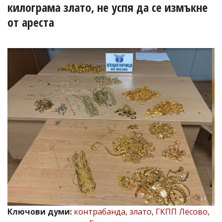
УКРАЙНА
килограма злато, не успя да се измъкне
СПОРТ
от ареста
РАЗСЛЕДВАНЕ
БИЗНЕС
ЮГ
Управители:
Веселин
Василев,
email:
v.vasilev@flagman.bg
Катя
Касабова,
еmail:
k.kassabova@flagman.bg
Главен
редактор:
Иван
Колев,
email:
Ключови думи:
контрабанда
,
злато
,
ГКПП Лесово
,
office@flagman.bg