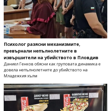
Психолог разясни механизмите,
превърнали непълнолетните в
извършители на убийството в Пловдив
Даниел Генков обясни как груповата динамика е
довела непълнолетните до убийството на
Младежкия хълм