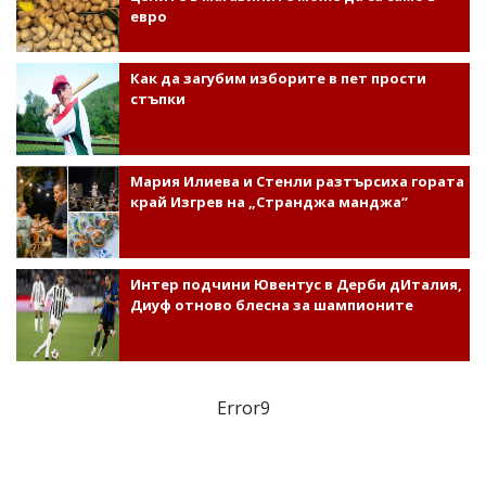
евро
Как да загубим изборите в пет прости
стъпки
Мария Илиева и Стенли разтърсиха гората
край Изгрев на „Странджа манджа“
Интер подчини Ювентус в Дерби дИталия,
Диуф отново блесна за шампионите
Error9