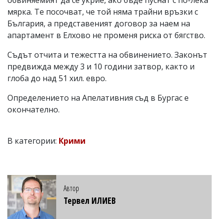
обвиняемият да се укрие, ако бъде пуснат с по-лека
мярка. Те посочват, че той няма трайни връзки с
България, а представеният договор за наем на
апартамент в Елхово не променя риска от бягство.
Съдът отчита и тежестта на обвинението. Законът
предвижда между 3 и 10 години затвор, както и
глоба до над 51 хил. евро.
Определението на Апелативния съд в Бургас е
окончателно.
В категории:
Крими
Автор
Тервел ИЛИЕВ