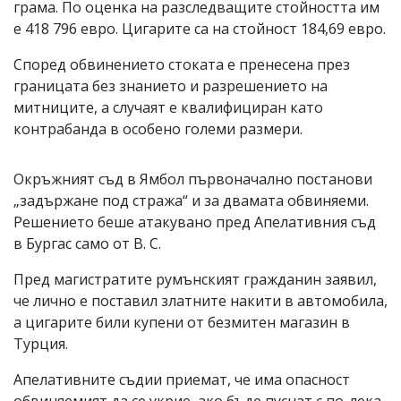
грама. По оценка на разследващите стойността им
е 418 796 евро. Цигарите са на стойност 184,69 евро.
Според обвинението стоката е пренесена през
границата без знанието и разрешението на
митниците, а случаят е квалифициран като
контрабанда в особено големи размери.
Окръжният съд в Ямбол първоначално постанови
„задържане под стража“ и за двамата обвиняеми.
Решението беше атакувано пред Апелативния съд
в Бургас само от В. С.
Пред магистратите румънският гражданин заявил,
че лично е поставил златните накити в автомобила,
а цигарите били купени от безмитен магазин в
Турция.
Апелативните съдии приемат, че има опасност