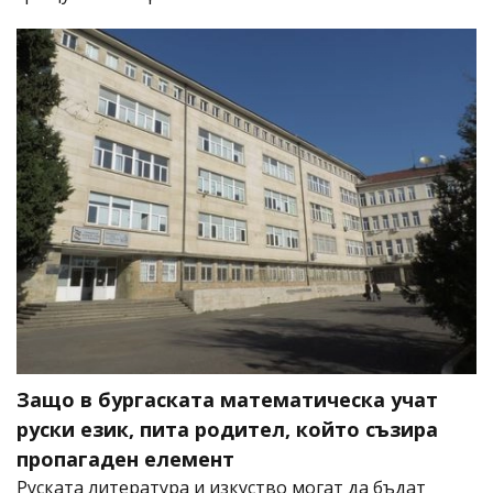
Защо в бургаската математическа учат
руски език, пита родител, който съзира
пропагаден елемент
Руската литература и изкуство могат да бъдат