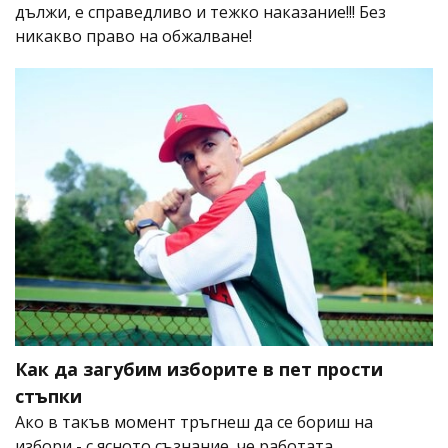
дължи, е справедливо и тежко наказание!!! Без
никакво право на обжалване!
Как да загубим изборите в пет прости
стъпки
Ако в такъв момент тръгнеш да се бориш на
избори - с ясното съзнание, че работата