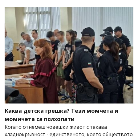
Каква детска грешка? Тези момчета и
момичета са психопати
Когато отнемеш човешки живот с такава
хладнокръвност - единственото, което обществото