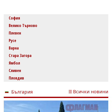
София
Велико Търново
Плевен
Русе
Варна
Стара Загора
Ямбол
Сливен
Пловдив
Всички новини
България