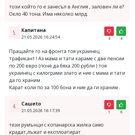
този който го е занесъл в Англия , заловен ли е?
Окло 40 тона. Има няколко млрд.
Капитана
5.
21.05.2026 16:24:54
4
4
Пращайте го на фронта тоя украинец
трафикант ! Аз мама и тати караме с две пенсии
по 200 евро (поне да бяха 200 рубли ) тоя
украинец с килограми злато и ние с мама и тати
да го храним .
Карат коли по за 100 бона и ние да ги храним .
Сашеto
4.
21.05.2026 16:17:39
1
6
тези румънци с копанарска жилка само
крадат,лъжат и експлоатират