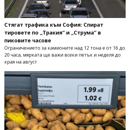
Стягат трафика към София: Спират
тировете по „Тракия“ и „Струма“ в
пиковите часове
Ограничението за камионите над 12 тона е от 16 до
20 часа, мярката ще важи всеки петък и неделя до
края на август