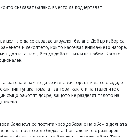
 които създават баланс, вместо да подчертават
ва целта е да се създаде визуален баланс. Добър избор са
 раменете и деколтето, които насочват вниманието нагоре.
мят долната част, без да добавят излишен обем. Когато
орционален.
та, затова е важно да се издължи торсът и да се създаде
окли тип туника помагат за това, както и панталоните с
ции също работят добре, защото не разделят тялото на
здължена.
това балансът се постига чрез добавяне на обем в долната
овече плътност около бедрата. Панталоните с разширен
бре да бъдат по-семпли и без допълнителен обем. Така