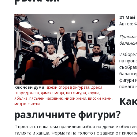
УКРАЙНА
СПОРТ
21 Май 
РАЗСЛЕДВАНЕ
Автор: 
БИЗНЕС
Правилн
ЮГ
баланси
Изборът
Управители:
на проп
Веселин
Василев,
съобраз
email:
баланси
v.vasilev@flagman.bg
фигури 
Катя
помага 
Ключови думи:
дрехи според фигурата
,
дрехи
Касабова,
според ръста
,
дамска мода
,
тип фигура
,
круша
,
еmail:
k.kassabova@flagman.bg
Как
ябълка
,
пясъчен часовник
,
ниски жени
,
високи жени
,
модни съвети
Главен
различните фигури?
редактор:
Иван
Колев,
Първата стъпка към правилния избор на дрехи е обекти
email:
office@flagman.bg
талията и ханша. Формата на тялото не зависи от килогр