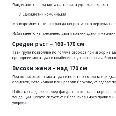
Повдигането на линията на талията удължава краката.
Едноцветни комбинации
Монохромният стил изгражда непрекъсната вертикална л
Избягването на прекалено дълги връхни дрехи и масивни
Среден ръст – 160–170 см
Тази група позволява по-голяма свобода при избор на д
пропорции могат да се комбинират успешно, стига баланс
Високи жени – над 170 см
При по-висок ръст могат да се носят по-смело макси дъ
елементи, като колани или цветови блокове, създават п
Изборът на дрехи според фигурата и ръста е въпрос на р
тенденции. Когато силуетът е балансиран чрез правилни 
уверена.