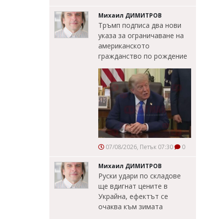
Михаил ДИМИТРОВ
Тръмп подписа два нови
указа за ограничаване на
американското
гражданство по рождение
07/08/2026, Петък 07:30
0
Михаил ДИМИТРОВ
Руски удари по складове
ще вдигнат цените в
Украйна, ефектът се
очаква към зимата