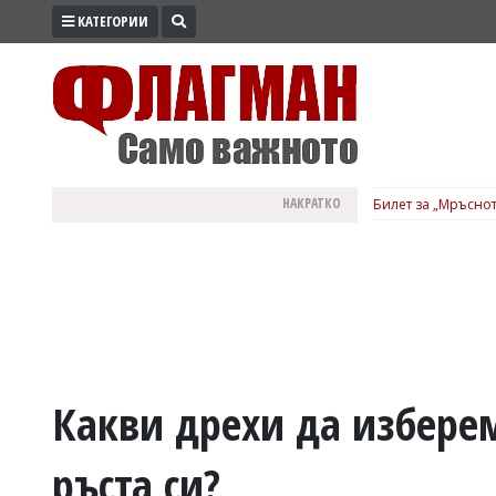
КАТЕГОРИИ
ПРОМО
ЗОНА
ИЗБОРИ
2026
ПРАКТИЧНО
НАКРАТКО
Билет за „Мръснот
КУЛТУРА
ЗДРАВЕ
ПОЛИТИКА
ОБЩИНИ
ОБЩЕСТВО
ЛАЙФСТАЙЛ
Какви дрехи да избере
ВОЙНАТА
ръста си?
В