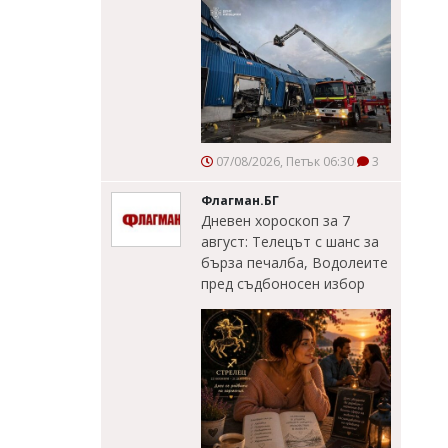
07/08/2026, Петък 06:30
3
Флагман.БГ
Дневен хороскоп за 7
август: Телецът с шанс за
бърза печалба, Водолеите
пред съдбоносен избор