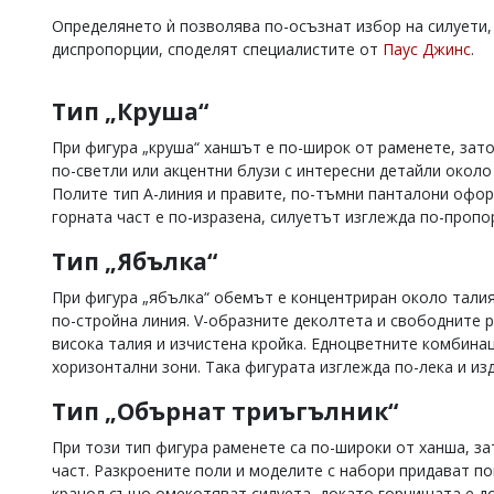
Коментарите
Определянето ѝ позволява по-осъзнат избор на силуети,
под
диспропорции, споделят специалистите от
Паус Джинс
.
статиите
се
въвеждат
Тип „Круша“
от
читателите
При фигура „круша“ ханшът е по-широк от раменете, зато
и
по-светли или акцентни блузи с интересни детайли около
редакцията
Полите тип А-линия и правите, по-тъмни панталони офор
не
горната част е по-изразена, силуетът изглежда по-проп
носи
отговорност
Тип „Ябълка“
за
тях!
При фигура „ябълка“ обемът е концентриран около талия
Ако
по-стройна линия. V-образните деколтета и свободните р
откриете
обиден
висока талия и изчистена кройка. Едноцветните комбина
за
хоризонтални зони. Така фигурата изглежда по-лека и и
вас
коментар,
Тип „Обърнат триъгълник“
моля
сигнализирайте
При този тип фигура раменете са по-широки от ханша, за
ни!
част. Разкроените поли и моделите с набори придават п
крачол също омекотяват силуета, докато горнищата е до