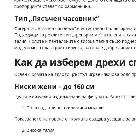
пропорциите стават по-хармонични.
Тип „Пясъчен часовник“
Фигурата „пясъчен часовник“ е естествено балансирана и
Подходящи са роклите тип „прегърни ме“, вталените сака
талия. Полите и панталоните с висока талия също подч
модели могат да скрият силуета, затова е добре линията
Как да изберем дрехи с
Освен формата на тялото, ръстът играе ключова роля пр
Ниски жени – до 160 см
Целта е визуално издължаване на фигурата. Работят сле
Поли над коляното или мини модели
Показването на повече от краката създава усещане за в
Висока талия