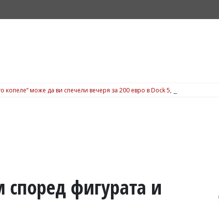
о копеле“ може да ви спечели вечеря за 200 евро в Dock 5, вижте подробн
м според фигурата и