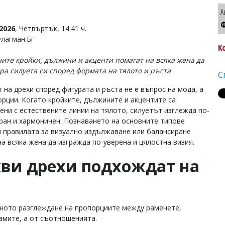
А
Ф
2026
, Четвъртък, 14:41 ч.
Флагман.Бг
К
ите кройки, дължини и акценти помагат на всяка жена да
ра силуета си според формата на тялото и ръста
С
 на дрехи според фигурата и ръста не е въпрос на мода, а
орции. Когато кройките, дължините и акцентите са
ени с естествените линии на тялото, силуетът изглежда по-
ран и хармоничен. Познаването на основните типове
и правилата за визуално издължаване или балансиране
на всяка жена да изгражда по-уверена и цялостна визия.
ви дрехи подхождат на
вното разглеждане на пропорциите между раменете,
амите, а от съотношенията.