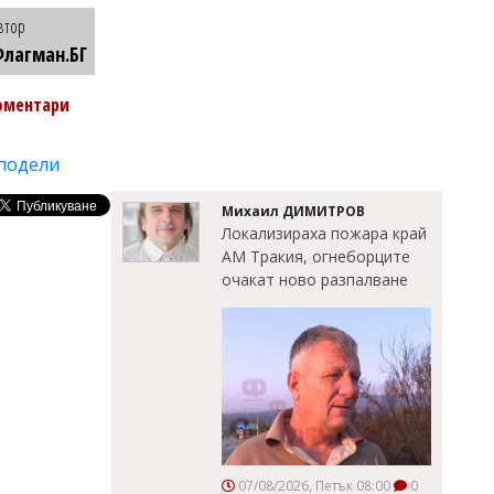
втор
лагман.БГ
оментари
подели
Михаил ДИМИТРОВ
Локализираха пожара край
АМ Тракия, огнеборците
очакат ново разпалване
07/08/2026, Петък 08:00
0