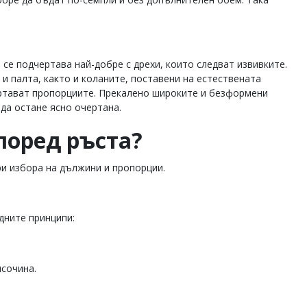
 се подчертава най-добре с дрехи, които следват извивките.
 и палта, както и коланите, поставени на естествената
ертават пропорциите. Прекалено широките и безформени
 да остане ясно очертана.
поред ръста?
и избора на дължини и пропорции.
дните принципи:
исочина.