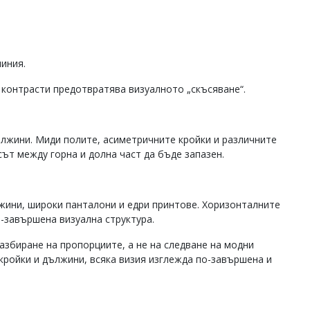
иния.
 контрасти предотвратява визуалното „скъсяване“.
ължини. Миди полите, асиметричните кройки и различните
ът между горна и долна част да бъде запазен.
лжини, широки панталони и едри принтове. Хоризонталните
о-завършена визуална структура.
азбиране на пропорциите, а не на следване на модни
кройки и дължини, всяка визия изглежда по-завършена и