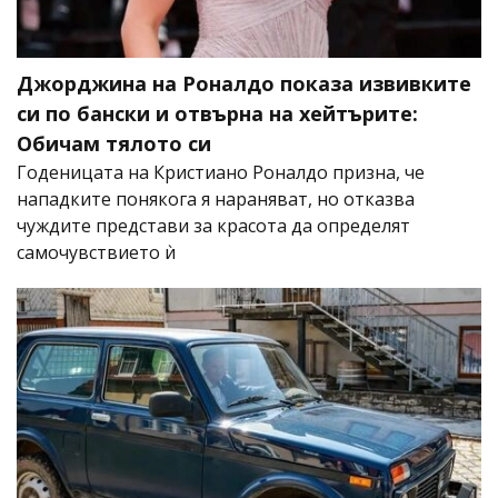
Джорджина на Роналдо показа извивките
си по бански и отвърна на хейтърите:
Обичам тялото си
Годеницата на Кристиано Роналдо призна, че
нападките понякога я нараняват, но отказва
чуждите представи за красота да определят
самочувствието ѝ