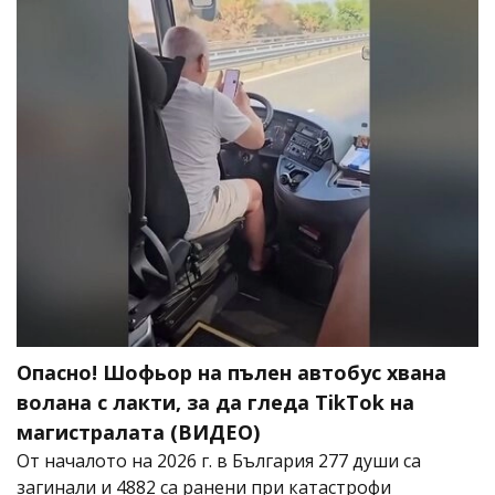
Опасно! Шофьор на пълен автобус хвана
волана с лакти, за да гледа TikTok на
магистралата (ВИДЕО)
От началото на 2026 г. в България 277 души са
загинали и 4882 са ранени при катастрофи