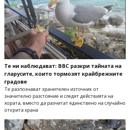
Те ни наблюдават: BBC разкри тайната на
гларусите, които тормозят крайбрежните
градове
Те разпознават хранителен източник от
значително разстояние и следят действията на
хората, вместо да разчитат единствено на случайно
открита храна