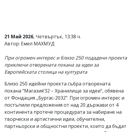
Коментарите
под
статиите
се
въвеждат
от
21 Май 2026
, Четвъртък, 13:38 ч.
читателите
Автор: Емел МАХМУД
и
редакцията
не
При огромен интерес и близо 250 подадени проекта
носи
приключи отворената покана за идеи за
отговорност
за
Европейската столица на културата
тях!
Ако
Близо 250 идейни проекта събра отворената
откриете
покана “Магазия’32 – Хранилище за идеи“, обявена
обиден
за
от Фондация „Бургас-2032“. При огромен интерес и
вас
постъпили предложения от над 20 държави от 4
коментар,
континента протече процедурата за набиране на
моля
сигнализирайте
творчески и артистични идеи, обучителни,
ни!
партньорски и общностни проекти, които да бъдат