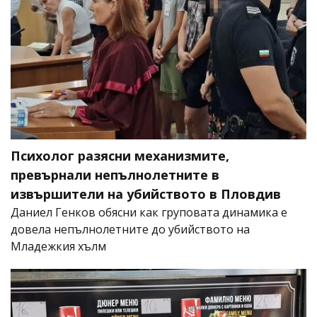
Психолог разясни механизмите,
превърнали непълнолетните в
извършители на убийството в Пловдив
Даниел Генков обясни как груповата динамика е
довела непълнолетните до убийството на
Младежкия хълм