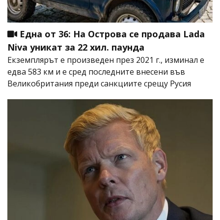
Една от 36: На Острова се продава Lada
Niva уникат за 22 хил. паунда
Екземплярът е произведен през 2021 г., изминал е
едва 583 км и е сред последните внесени във
Великобритания преди санкциите срещу Русия