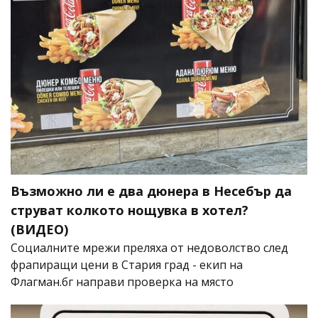
Възможно ли е два дюнера в Несебър да
струват колкото нощувка в хотел?
(ВИДЕО)
Социалните мрежи преляха от недоволство след
фрапиращи цени в Стария град - екип на
Флагман.бг направи проверка на място