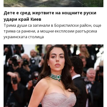
Дете е сред жертвите на нощните руски
удари край Киев
Трима души са загинали в Бориспилски район, още
трима са ранени, а мощни експлозии разтърсиха
украинската столица