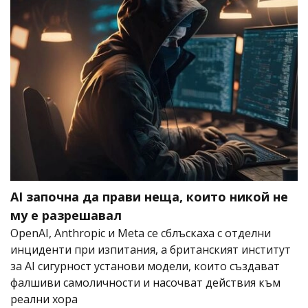
AI започна да прави неща, които никой не
му е разрешавал
OpenAI, Anthropic и Meta се сблъскаха с отделни
инциденти при изпитания, а британският институт
за AI сигурност установи модели, които създават
фалшиви самоличности и насочват действия към
реални хора