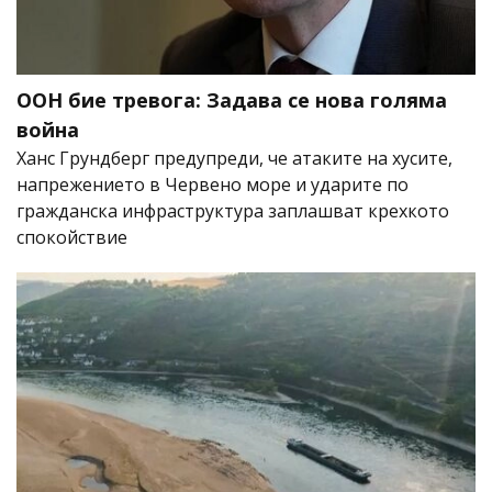
ООН бие тревога: Задава се нова голяма
война
Ханс Грундберг предупреди, че атаките на хусите,
напрежението в Червено море и ударите по
гражданска инфраструктура заплашват крехкото
спокойствие