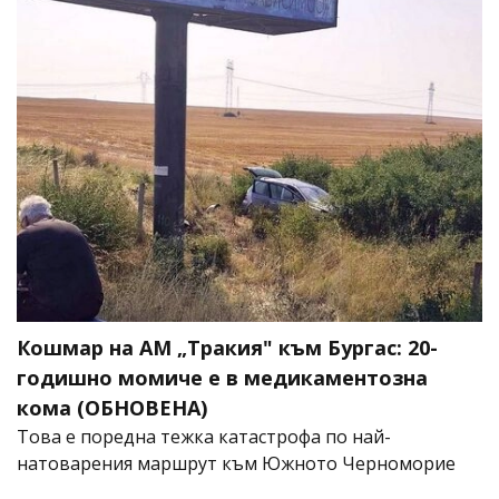
Кошмар на АМ „Тракия" към Бургас: 20-
годишно момиче е в медикаментозна
кома (ОБНОВЕНА)
Това е поредна тежка катастрофа по най-
натоварения маршрут към Южното Черноморие