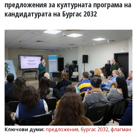
УКРАЙНА
предложения за културната програма на
СПОРТ
кандидатурата на Бургас 2032
РАЗСЛЕДВАНЕ
БИЗНЕС
ЮГ
Управители:
Веселин
Василев,
email:
v.vasilev@flagman.bg
Катя
Касабова,
еmail:
k.kassabova@flagman.bg
Главен
редактор:
Иван
Колев,
email:
Ключови думи:
предложения
,
бургас 2032
,
флагман
office@flagman.bg