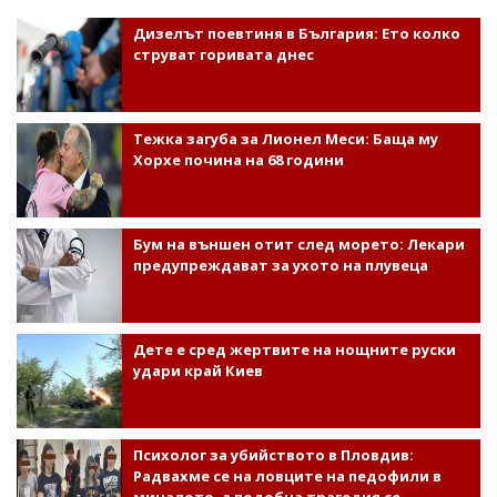
Дизелът поевтиня в България: Ето колко
струват горивата днес
Тежка загуба за Лионел Меси: Баща му
Хорхе почина на 68 години
Бум на външен отит след морето: Лекари
предупреждават за ухото на плувеца
Дете е сред жертвите на нощните руски
удари край Киев
Психолог за убийството в Пловдив:
Радвахме се на ловците на педофили в
миналото, а подобна трагедия се