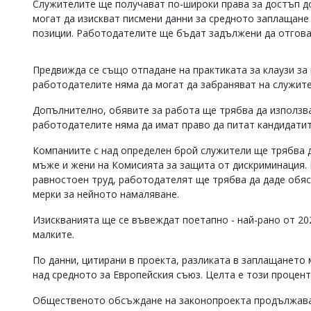
Служителите ще получават по-широки права за достъп д
Коментарите
могат да изискват писмени данни за средното заплащане 
под
позиции. Работодателите ще бъдат задължени да отговар
статиите
се
въвеждат
Предвижда се също отпадане на практиката за клаузи за
от
работодателите няма да могат да забраняват на служит
читателите
и
Допълнително, обявите за работа ще трябва да използв
редакцията
работодателите няма да имат право да питат кандидатит
не
носи
Компаниите с над определен брой служители ще трябва 
отговорност
мъже и жени на Комисията за защита от дискриминация. 
за
тях!
равностоен труд, работодателят ще трябва да даде обяс
Ако
мерки за нейното намаляване.
откриете
обиден
Изискванията ще се въвеждат поетапно - най-рано от 202
за
малките.
вас
коментар,
По данни, цитирани в проекта, разликата в заплащането
моля
над средното за Европейския съюз. Целта е този процент
сигнализирайте
ни!
Общественото обсъждане на законопроекта продължава д