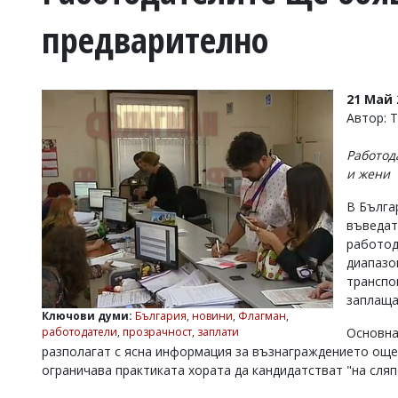
УКРАЙНА
предварително
СПОРТ
РАЗСЛЕДВАНЕ
БИЗНЕС
21 Май 
ЮГ
Автор: 
Работод
Управители:
и жени
Веселин
Василев,
В Бълга
email:
въведат
v.vasilev@flagman.bg
Катя
работод
Касабова,
диапазо
еmail:
k.kassabova@flagman.bg
транспо
заплаща
Главен
Ключови думи:
България
,
новини
,
Флагман
,
редактор:
Основна
работодатели
,
прозрачност
,
заплати
Иван
разполагат с ясна информация за възнаграждението още 
Колев,
email:
ограничава практиката хората да кандидатстват "на сляп
office@flagman.bg