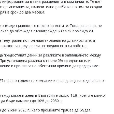
о информация за възнагражденията в компаниите. Те ще
в организацията, включително разбивка по пол за сходни
ят в срок до два месеца.
 конфиденциалност относно заплатите. Това означава, че
елите да обсъждат възнагражденията си помежду си.
ат неутрални по пол наименования на длъжностите, а
е какво са получавали на предишната си работа.
да предоставят данни за разликите в заплащането между
При установена разлика от поне 5% за еднакъв или
нение и при липса на обективни причини да предприеме
7 г. за по-големите компании и в следващите години за по-
 между мъже и жени в България е около 12%, което е малко
 да бъде намален до 10% до 2030 г.
о 2 юни 2026 г., като промените трябва да бъдат