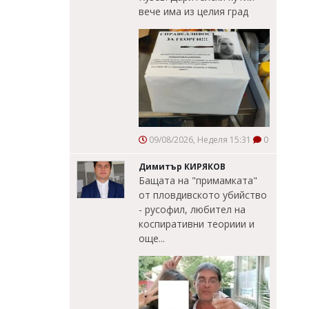
вече има из целия град
09/08/2026, Неделя 15:31
0
Димитър КИРЯКОВ
Бащата на "примамката"
от пловдивското убийство
- русофил, любител на
коспиративни теориии и
още...