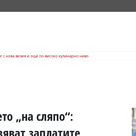
г с нова визия и още по-високо кулинарно ниво
то „на сляпо“:
вяват заплатите