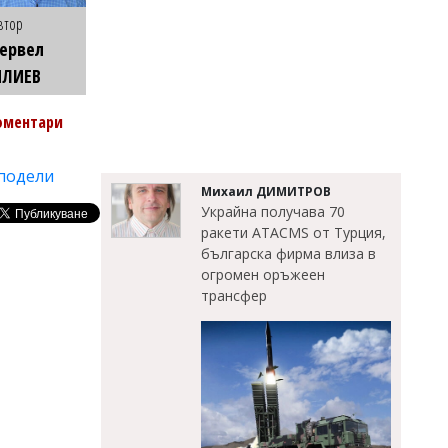
втор
ервел
ИЛИЕВ
оментари
подели
Михаил ДИМИТРОВ
Украйна получава 70
ракети ATACMS от Турция,
българска фирма влиза в
огромен оръжеен
трансфер