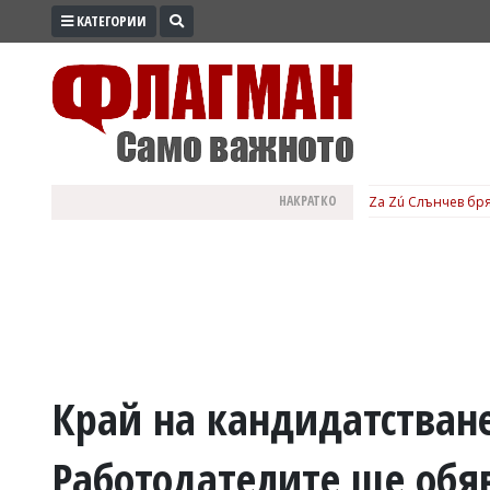
КАТЕГОРИИ
ПРОМО
ЗОНА
ИЗБОРИ
2026
ПРАКТИЧНО
НАКРАТКО
Za Zú Слънчев бря
КУЛТУРА
ЗДРАВЕ
ПОЛИТИКА
ОБЩИНИ
ОБЩЕСТВО
ЛАЙФСТАЙЛ
Край на кандидатстване
ВОЙНАТА
Работодателите ще обя
В