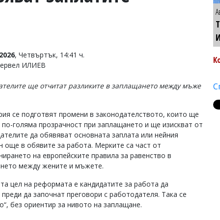
А
Т
2026
, Четвъртък, 14:41 ч.
К
Тервел ИЛИЕВ
ателите ще отчитат разликите в заплащането между мъже
С
рия се подготвят промени в законодателството, които ще
 по-голяма прозрачност при заплащането и ще изискват от
ателите да обявяват основната заплата или нейния
н още в обявите за работа. Мерките са част от
нирането на европейските правила за равенство в
нето между жените и мъжете.
та цел на реформата е кандидатите за работа да
преди да започнат преговори с работодателя. Така се
о“, без ориентир за нивото на заплащане.