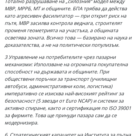
Тотално разрушаване на „силозния“ модел между
МВР, МРРБ, МТ и общините. БПА трябва да действа
като агресивен фасилитатор — при открит риск на
пътя, МВР засилва контрола веднага, строителят
променя геометрията на участъка, а общината
осветява зоната. Всичко това — базирано на наука и
доказателства, а не на политически популизъм.
3 Управление на потребителите чрез пазарни
механизми: Използване на огромната покупателна
способност на държавата и общините. При
обществени поръчки за транспорт (училищни
автобуси, административни коли, логистика)
императивно се изисква най-високият рейтинг за
безопасност (5 звезди от Euro NCAP) и системи за
активно спиране, както и сертификация по ISO 39001
за фирмите. Това ще принуди пазара сам да се
модернизира.
6. Стратегическият капацитет на Института за пътна