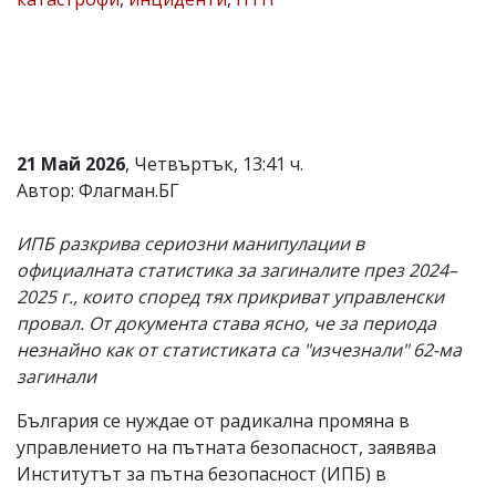
Коментарите
под
статиите
се
въвеждат
от
читателите
21 Май 2026
, Четвъртък, 13:41 ч.
и
редакцията
Автор: Флагман.БГ
не
носи
ИПБ разкрива сериозни манипулации в
отговорност
за
официалната статистика за загиналите през 2024–
тях!
2025 г., които според тях прикриват управленски
Ако
провал. От документа става ясно, че за периода
откриете
обиден
незнайно как от статистиката са "изчезнали" 62-ма
за
загинали
вас
коментар,
България се нуждае от радикална промяна в
моля
сигнализирайте
управлението на пътната безопасност, заявява
ни!
Институтът за пътна безопасност (ИПБ) в