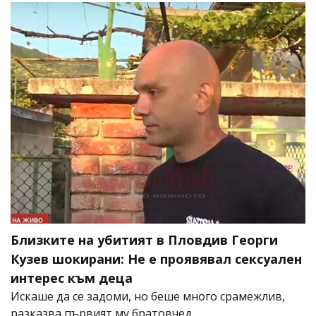
Близките на убитият в Пловдив Георги
Кузев шокирани: Не е проявявал сексуален
интерес към деца
Искаше да се задоми, но беше много срамежлив,
разказва първият му братовчед