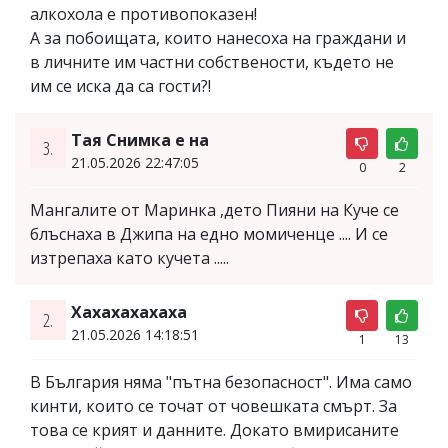
алкохола е противопоказен!
А за побоищата, които нанесоха на граждани и
в личните им частни собствености, където не
им се иска да са гости?!
Тая Снимка е на
3.
21.05.2026 22:47:05
0
2
Мангалите от Маринка ,дето Пияни на Куче се
блъснаха в Джипа на едно момиченце .... И се
изтрепаха като кучета .....
Хахахахахаха
2.
21.05.2026 14:18:51
1
13
В България няма "пътна безопасност". Има само
кинти, които се точат от човешката смърт. За
това се крият и данните. Докато вмирисаните