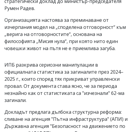
стратегически доклад до министър-председателя
Румен Радев.
Организацията настоява за преминаване от
изчерпания модел на „споделена отговорност“ към
„верига на отговорностите“, основана на
философията „Мисия нула“, при която нито един
човешки живот на пътя не е приемлива загуба.
ИПБ разкрива сериозни манипулации в
официалната статистика за загиналите през 2024–
2025 г., които според тях прикриват управленски
провал. От документа става ясно, че за периода
незнайно как от статистиката са "изчезнали" 62-ма
загинали.
Докладът предлага дълбока структурна реформа:
сливане на агенция "Пътна инфраструктура" (АПИ) и
Държавна агенция "Безопасност на движението по