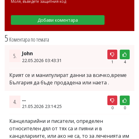
Моля, въведете защитния код
5
Коментара по темата
John
5.
22.05.2026 03:43:31
1
4
Крият се и манипулират данни за всичко,време
България да бъде продадена или наета .
...
4.
21.05.2026 23:14:25
0
0
Канцеларийни и писатели, определен
относителен дял от тях са и пияни и в
канцелариите, или ако не са, то за леченията им