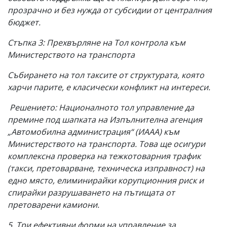
прозрачно и без нужда от субсидии от централния
бюджет.
Стъпка 3: Прехвърляне на Тол контрола към
Министерството на транспорта
Събирането на тол таксите от структурата, която
харчи парите, е класически конфликт на интереси.
Решението: Националното тол управление да
премине под шапката на Изпълнителна агенция
„Автомобилна администрация“ (ИААА) към
Министерството на транспорта. Това ще осигури
комплексна проверка на тежкотоварния трафик
(такси, претоварване, техническа изправност) на
едно място, елиминирайки корупционния риск и
спирайки разрушаването на пътищата от
претоварени камиони.
5. Три ефективни форми на управление за