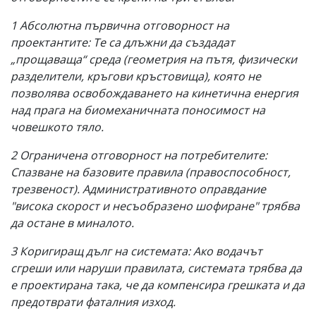
1 Абсолютна първична отговорност на
проектантите: Те са длъжни да създадат
„прощаваща“ среда (геометрия на пътя, физически
разделители, кръгови кръстовища), която не
позволява освобождаването на кинетична енергия
над прага на биомеханичната поносимост на
човешкото тяло.
2 Ограничена отговорност на потребителите:
Спазване на базовите правила (правоспособност,
трезвеност). Административното оправдание
"висока скорост и несъобразено шофиране" трябва
да остане в миналото.
3 Коригиращ дълг на системата: Ако водачът
сгреши или наруши правилата, системата трябва да
е проектирана така, че да компенсира грешката и да
предотврати фаталния изход.