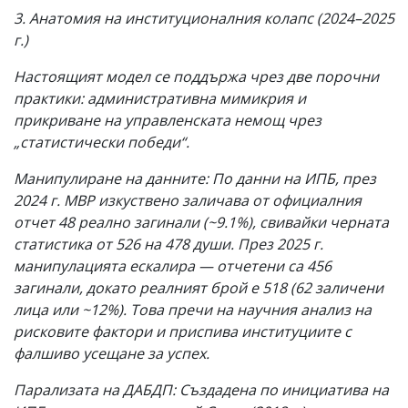
3. Анатомия на институционалния колапс (2024–2025
г.)
Настоящият модел се поддържа чрез две порочни
практики: административна мимикрия и
прикриване на управленската немощ чрез
„статистически победи“.
Манипулиране на данните: По данни на ИПБ, през
2024 г. МВР изкуствено заличава от официалния
отчет 48 реално загинали (~9.1%), свивайки черната
статистика от 526 на 478 души. През 2025 г.
манипулацията ескалира — отчетени са 456
загинали, докато реалният брой е 518 (62 заличени
лица или ~12%). Това пречи на научния анализ на
рисковите фактори и приспива институциите с
фалшиво усещане за успех.
Парализата на ДАБДП: Създадена по инициатива на