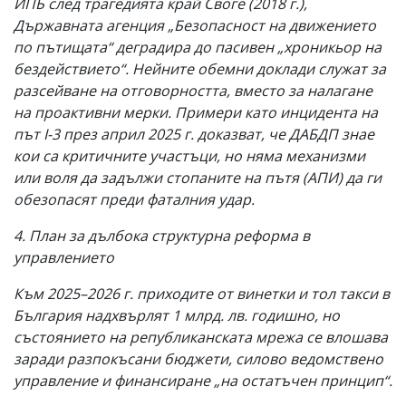
ИПБ след трагедията край Своге (2018 г.),
Държавната агенция „Безопасност на движението
по пътищата“ деградира до пасивен „хроникьор на
бездействието“. Нейните обемни доклади служат за
разсейване на отговорността, вместо за налагане
на проактивни мерки. Примери като инцидента на
път I-3 през април 2025 г. доказват, че ДАБДП знае
кои са критичните участъци, но няма механизми
или воля да задължи стопаните на пътя (АПИ) да ги
обезопасят преди фаталния удар.
4. План за дълбока структурна реформа в
управлението
Към 2025–2026 г. приходите от винетки и тол такси в
България надхвърлят 1 млрд. лв. годишно, но
състоянието на републиканската мрежа се влошава
заради разпокъсани бюджети, силово ведомствено
управление и финансиране „на остатъчен принцип“.