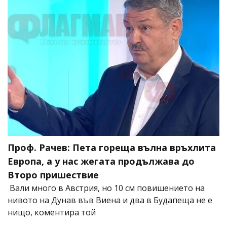
Проф. Рачев: Пета гореща вълна връхлита
Европа, а у нас жегата продължава до
Второ пришествие
Вали много в Австрия, но 10 см повишението на
нивото на Дунав във Виена и два в Будапеща не е
нищо, коментира той