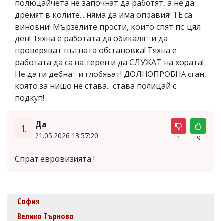
полюцайчета не започнат да работят, а не да
дремят в колите... няма да има оправия! ТЕ са
виновни! Мързелите прости, които спят по цял
ден! Тяхна е работата да обикалят и да
проверяват пътната обстановка! Тяхна е
работата да са на терен и да СЛУЖАТ на хората!
Не да ги дебнат и глобяват! ДОЛНОПРОБНА сган,
която за нишо не става... става полицай с
подкуп!
Да
1.
21.05.2026 13:57:20
1
9
Спрат евровизията !
София
Велико Търново