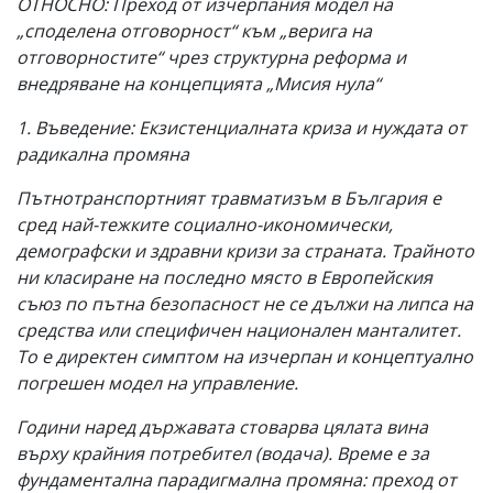
ОТНОСНО: Преход от изчерпания модел на
„споделена отговорност“ към „верига на
отговорностите“ чрез структурна реформа и
внедряване на концепцията „Мисия нула“
1. Въведение: Екзистенциалната криза и нуждата от
радикална промяна
Пътнотранспортният травматизъм в България е
сред най-тежките социално-икономически,
демографски и здравни кризи за страната. Трайното
ни класиране на последно място в Европейския
съюз по пътна безопасност не се дължи на липса на
средства или специфичен национален манталитет.
То е директен симптом на изчерпан и концептуално
погрешен модел на управление.
Години наред държавата стоварва цялата вина
върху крайния потребител (водача). Време е за
фундаментална парадигмална промяна: преход от