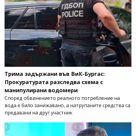
Трима задържани във ВиК-Бургас:
Прокуратурата разследва схема с
манипулирани водомери
Според обвинението реалното потребление на
вода е било занижавано, а натрупаните средства са
предавани на друг участник