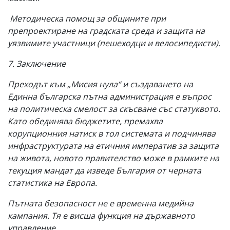
Методическа помощ за общините при
препроектиране на градската среда и защита на
уязвимите участници (пешеходци и велосипедисти).
7. Заключение
Преходът към „Мисия нула“ и създаването на
Единна българска пътна администрация е въпрос
на политическа смелост за скъсване със статуквото.
Като обединява бюджетите, премахва
корупционния натиск в тол системата и подчинява
инфраструктурата на етичния императив за защита
на живота, новото правителство може в рамките на
текущия мандат да изведе България от черната
статистика на Европа.
Пътната безопасност не е временна медийна
кампания. Тя е висша функция на държавното
управление.