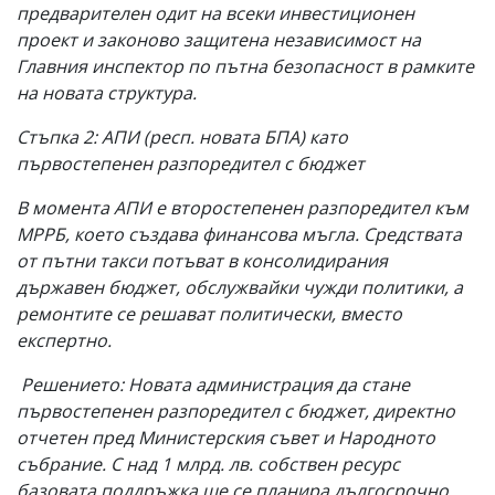
предварителен одит на всеки инвестиционен
проект и законово защитена независимост на
Главния инспектор по пътна безопасност в рамките
на новата структура.
Стъпка 2: АПИ (респ. новата БПА) като
първостепенен разпоредител с бюджет
В момента АПИ е второстепенен разпоредител към
МРРБ, което създава финансова мъгла. Средствата
от пътни такси потъват в консолидирания
държавен бюджет, обслужвайки чужди политики, а
ремонтите се решават политически, вместо
експертно.
Решението: Новата администрация да стане
първостепенен разпоредител с бюджет, директно
отчетен пред Министерския съвет и Народното
събрание. С над 1 млрд. лв. собствен ресурс
базовата поддръжка ще се планира дългосрочно,