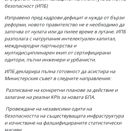
безопасност (ИПБ)
Изправено пред кадрови дефицит и нужда от бързи
реформи, новото правителство не е необходимо да
започва от нулата или да пилее време в лутане. ИПБ
разполага с натрупания интелектуален капитал,
международни партньорства и
мултидисциплинарен екип от сертифицирани
одитори, пътни инженери и урбанисти.
ИПБ декларира пълна готовност да асистира на
Министерския съвет в следните направления:
Разписване на конкретни планове за действие и
залагане на реални KPIs за новата БПА.
Провеждане на независими одити на
безопасността на съществуващата инфраструктура
и изчистване на фалшифицираните статистически
масиви.