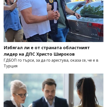
Избягал ли е от страната областният
лидер на ДПС Христо Широков
ГДБОП го търси, за да го арестува, оказа се, че е в
Турция