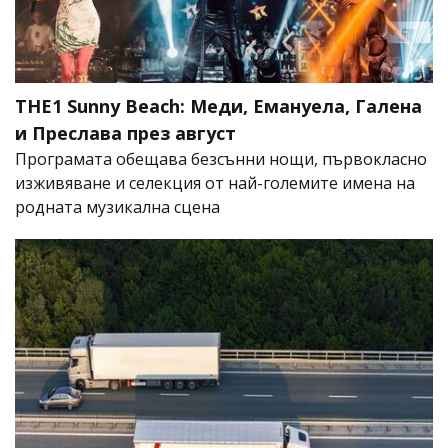
THE1 Sunny Beach: Меди, Емануела, Галена
и Преслава през август
Програмата обещава безсънни нощи, първокласно
изживяване и селекция от най-големите имена на
родната музикална сцена