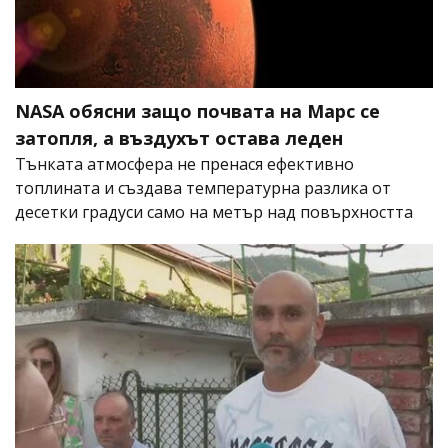
NASA обясни защо почвата на Марс се
затопля, а въздухът остава леден
Тънката атмосфера не пренася ефективно
топлината и създава температурна разлика от
десетки градуси само на метър над повърхността