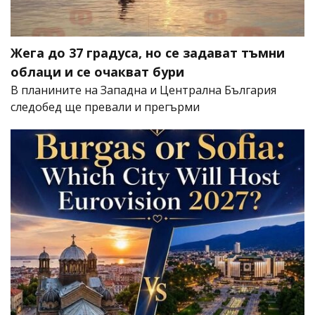
Жега до 37 градуса, но се задават тъмни
облаци и се очакват бури
В планините на Западна и Централна България
следобед ще превали и прегърми