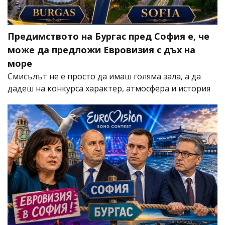
Предимството на Бургас пред София е, че
може да предложи Евровизия с дъх на
море
Смисълът не е просто да имаш голяма зала, а да
дадеш на конкурса характер, атмосфера и история