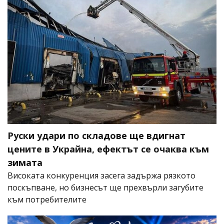
Руски удари по складове ще вдигнат
цените в Украйна, ефектът се очаква към
зимата
Високата конкуренция засега задържа рязкото
поскъпване, но бизнесът ще прехвърли загубите
към потребителите