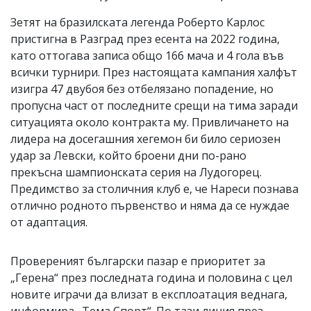
Зетят на бразилската легенда Роберто Карлос
пристигна в Разград през есента на 2022 година,
като оттогава записа общо 166 мача и 4 гола във
всички турнири. През настоящата кампания халфът
изигра 47 двубоя без отбелязано попадение, но
пропусна част от последните срещи на тима заради
ситуацията около контракта му. Привличането на
лидера на досегашния хегемон би било сериозен
удар за Левски, който броени дни по-рано
прекъсна шампионската серия на Лудогорец.
Предимство за столичния клуб е, че Нареси познава
отлично родното първенство и няма да се нуждае
от адаптация.
Провереният български пазар е приоритет за
„Герена“ през последната година и половина с цел
новите играчи да влизат в експлоатация веднага,
информира „Тема Спорт“. По тази линия през