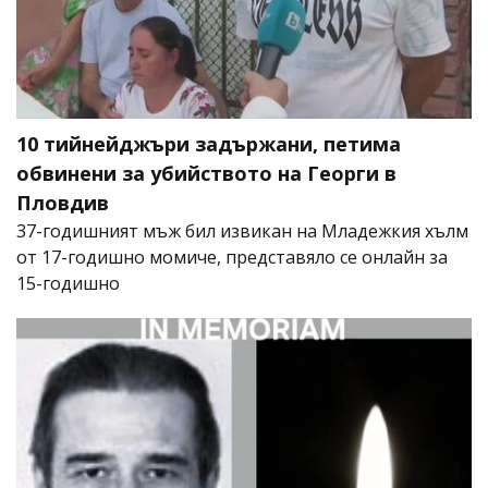
10 тийнейджъри задържани, петима
обвинени за убийството на Георги в
Пловдив
37-годишният мъж бил извикан на Младежкия хълм
от 17-годишно момиче, представяло се онлайн за
15-годишно