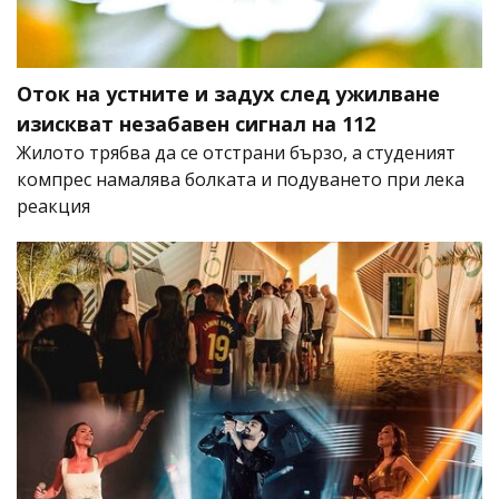
Оток на устните и задух след ужилване
изискват незабавен сигнал на 112
Жилото трябва да се отстрани бързо, а студеният
компрес намалява болката и подуването при лека
реакция