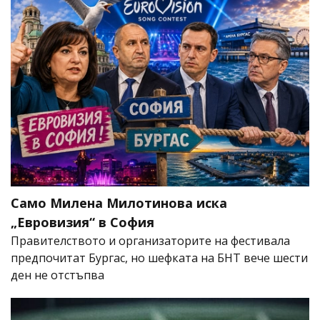
Само Милена Милотинова иска
„Евровизия“ в София
Правителството и организаторите на фестивала
предпочитат Бургас, но шефката на БНТ вече шести
ден не отстъпва