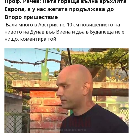
Проф. Рачев: Пета гореща вълна връхлита
Европа, а у нас жегата продължава до
Второ пришествие
Вали много в Австрия, но 10 см повишението на
нивото на Дунав във Виена и два в Будапеща не е
нищо, коментира той