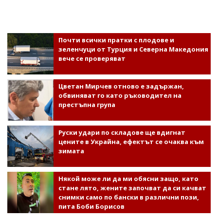
Почти всички пратки с плодове и
зеленчуци от Турция и Северна Македония
вече се проверяват
Цветан Мирчев отново е задържан,
обвиняват го като ръководител на
престъпна група
Руски удари по складове ще вдигнат
цените в Украйна, ефектът се очаква към
зимата
Някой може ли да ми обясни защо, като
стане лято, жените започват да си качват
снимки само по бански в различни пози,
пита Боби Борисов