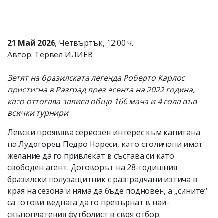
Коментарите
под
статиите
се
21 Май 2026
, Четвъртък, 12:00 ч.
въвеждат
Автор: Тервел ИЛИЕВ
от
читателите
и
Зетят на бразилската легенда Роберто Карлос
редакцията
пристигна в Разград през есента на 2022 година,
не
носи
като оттогава записа общо 166 мача и 4 гола във
отговорност
всички турнири
за
тях!
Левски проявява сериозен интерес към капитана
Ако
откриете
на Лудогорец Педро Нареси, като столичани имат
обиден
желание да го привлекат в състава си като
за
свободен агент. Договорът на 28-годишния
вас
коментар,
бразилски полузащитник с разградчани изтича в
моля
края на сезона и няма да бъде подновен, а „сините“
сигнализирайте
са готови веднага да го превърнат в най-
ни!
скъпоплатения футболист в своя отбор.