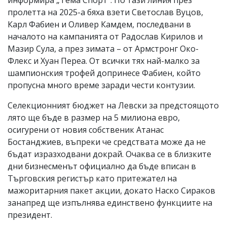
пролетта на 2025-а бяха взети Светослав Вуцов,
Карл Фабиен и Оливер Камдем, последвани в
началото на кампанията от Радослав Кирилов и
Мазир Сула, а през зимата – от Армстронг Око-
Флекс и Хуан Переа. От всички тях най-малко за
шампионския трофей допринесе Фабиен, който
пропусна много време заради чести контузии.
Селекционният бюджет на Левски за предстоящото
лято ще бъде в размер на 5 милиона евро,
осигурени от новия собственик Атанас
Бостанджиев, въпреки че средствата може да не
бъдат изразходвани докрай. Очаква се в близките
дни бизнесменът официално да бъде вписан в
Търговския регистър като притежател на
мажоритарния пакет акции, докато Наско Сираков
занапред ще изпълнява единствено функциите на
президент.