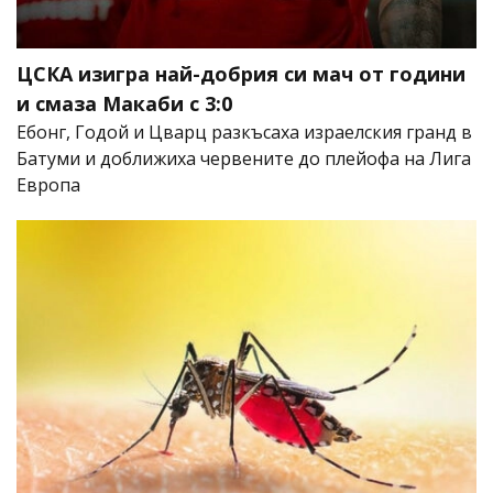
ЦСКА изигра най-добрия си мач от години
и смаза Макаби с 3:0
Ебонг, Годой и Цварц разкъсаха израелския гранд в
Батуми и доближиха червените до плейофа на Лига
Европа