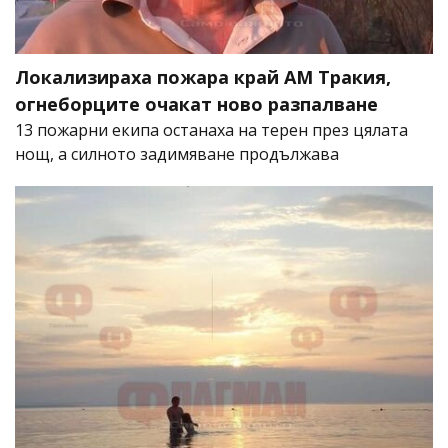
Локализираха пожара край АМ Тракия,
огнеборците очакат ново разпалване
13 пожарни екипа останаха на терен през цялата
нощ, а силното задимяване продължава