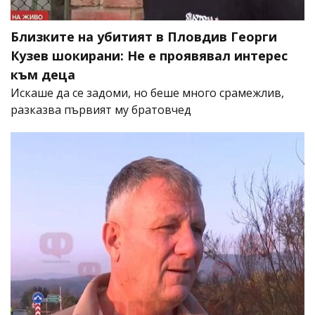
Близките на убитият в Пловдив Георги
Кузев шокирани: Не е проявявал интерес
към деца
Искаше да се задоми, но беше много срамежлив,
разказва първият му братовчед