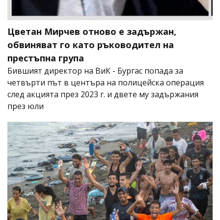
Цветан Мирчев отново е задържан,
обвиняват го като ръководител на
престъпна група
Бившият директор на ВиК - Бургас попада за
четвърти път в центъра на полицейска операция
след акцията през 2023 г. и двете му задържания
през юли