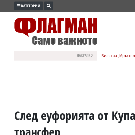
КАТЕГОРИИ
ПРОМО
ЗОНА
ИЗБОРИ
2026
ПРАКТИЧНО
НАКРАТКО
Билет за „Мръснот
КУЛТУРА
ЗДРАВЕ
ПОЛИТИКА
ОБЩИНИ
ОБЩЕСТВО
ЛАЙФСТАЙЛ
След еуфорията от Купа
ВОЙНАТА
трансфер
В