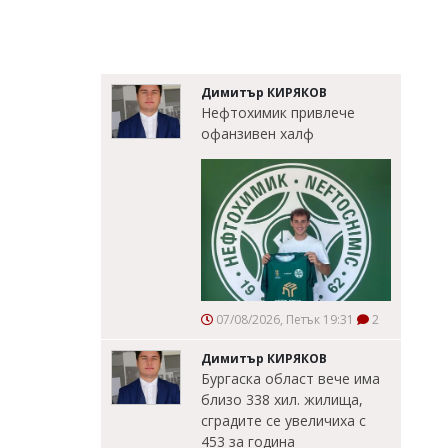
Димитър КИРЯКОВ
Нефтохимик привлече
офанзивен халф
07/08/2026, Петък 19:31
2
Димитър КИРЯКОВ
Бургаска област вече има
близо 338 хил. жилища,
сградите се увеличиха с
453 за година