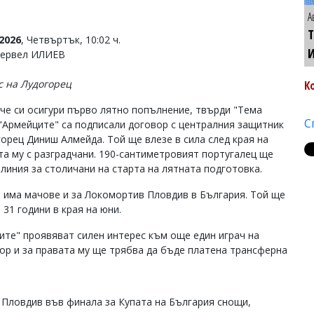
А
Т
2026
, Четвъртък, 10:02 ч.
Тервел ИЛИЕВ
с на Лудогорец
К
че си осигури първо лятно попълнение, твърди "Тема
С
 "Армейците" са подписали договор с централния защитник
горец Диниш Алмейда. Той ще влезе в сила след края на
та му с разградчани. 190-сантиметровият португалец ще
 линия за столичани на старта на лятната подготовка.
 има мачове и за Локомортив Пловдив в България. Той ще
 31 години в края на юни.
ите" проявяват силен интерес към още един играч на
вор и за правата му ще трябва да бъде платена трансферна
 Пловдив във финала за Купата на България снощи,