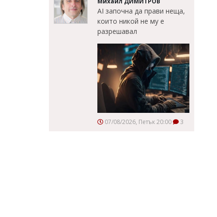
Михаил ДИМИТРОВ
AI започна да прави неща,
които никой не му е
разрешавал
07/08/2026, Петък 20:00
3