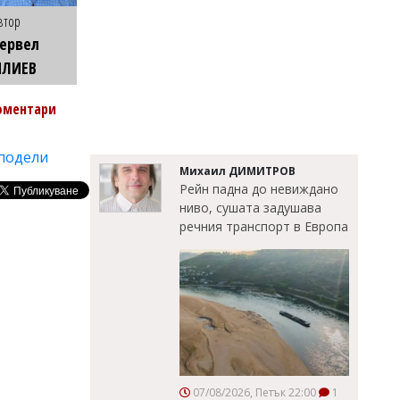
втор
ервел
ИЛИЕВ
оментари
подели
Михаил ДИМИТРОВ
Рейн падна до невиждано
ниво, сушата задушава
речния транспорт в Европа
07/08/2026, Петък 22:00
1