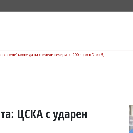
о копеле“ може да ви спечели вечеря за 200 евро в Dock 5, вижте подробн
та: ЦСКА с ударен