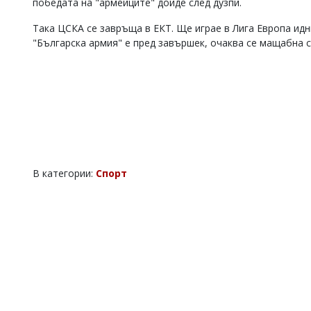
победата на "армейците" дойде след дузпи.
Коментарите
под
Така ЦСКА се завръща в ЕКТ. Ще играе в Лига Европа идн
статиите
"Българска армия" е пред завършек, очаква се мащабна с
се
въвеждат
от
читателите
и
редакцията
не
носи
отговорност
за
В категории:
Спорт
тях!
Ако
откриете
обиден
за
вас
коментар,
моля
сигнализирайте
ни!