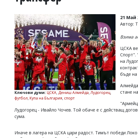
УКРАЙНА
СПОРТ
21 Май 
РАЗСЛЕДВАНЕ
Автор: 
БИЗНЕС
Взима а
ЮГ
ЦСКА ве
Спорт".
Управители:
на Лудо
Веселин
Василев,
контрак
email:
бъде на
v.vasilev@flagman.bg
Катя
Алмейда
Касабова,
стане на
Ключови думи:
ЦСКА
,
Дениш Алмейда
,
Лудогорец
,
еmail:
k.kassabova@flagman.bg
футбол
,
Купа на България
,
спорт
"Армейц
Главен
Лудогорец - Ивайло Чочев. Той обаче е с действащ дого
редактор:
сума.
Иван
Колев,
email:
Иначе в лагера на ЦСКА цари радост. Тимът победи Локо
office@flagman.bg