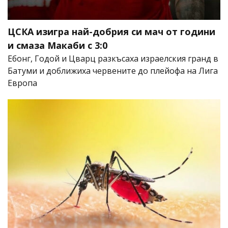
ЦСКА изигра най-добрия си мач от години
и смаза Макаби с 3:0
Ебонг, Годой и Цварц разкъсаха израелския гранд в
Батуми и доближиха червените до плейофа на Лига
Европа