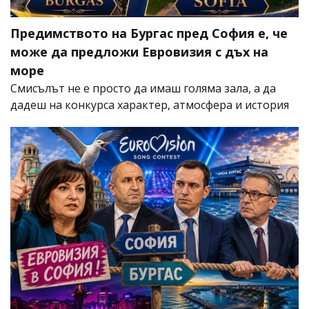
Предимството на Бургас пред София е, че
може да предложи Евровизия с дъх на
море
Смисълът не е просто да имаш голяма зала, а да
дадеш на конкурса характер, атмосфера и история