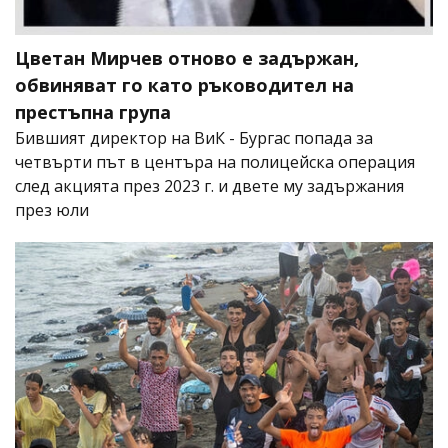
Цветан Мирчев отново е задържан,
обвиняват го като ръководител на
престъпна група
Бившият директор на ВиК - Бургас попада за
четвърти път в центъра на полицейска операция
след акцията през 2023 г. и двете му задържания
през юли