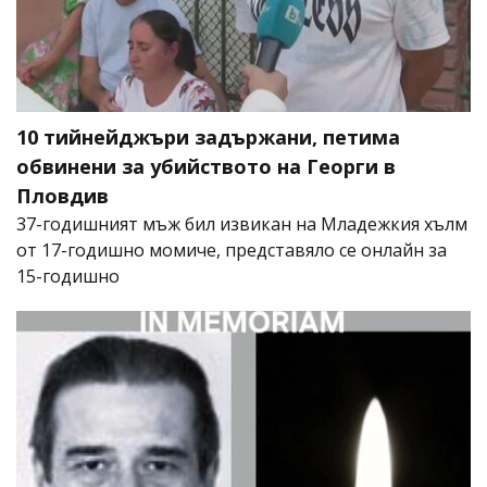
10 тийнейджъри задържани, петима
обвинени за убийството на Георги в
Пловдив
37-годишният мъж бил извикан на Младежкия хълм
от 17-годишно момиче, представяло се онлайн за
15-годишно