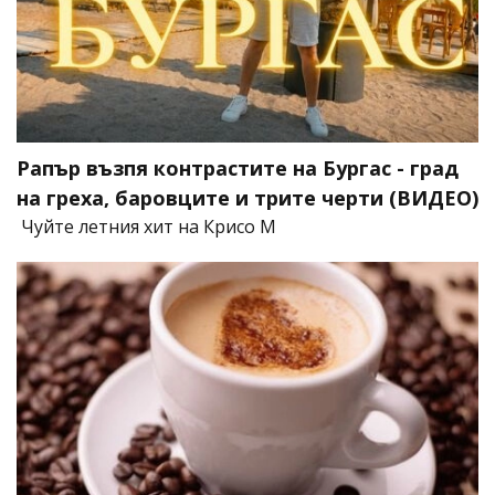
Рапър възпя контрастите на Бургас - град
на греха, баровците и трите черти (ВИДЕО)
Чуйте летния хит на Крисо М