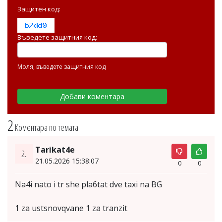
Защитен код:
Въведете защитния код:
Моля, въведете защитния код
2
Коментара по темата
Tarikat4e
2.
21.05.2026 15:38:07
0
0
Na4i nato i tr she pla6tat dve taxi na BG
1 za ustsnovqvane 1 za tranzit