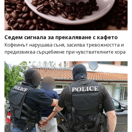
Седем сигнала за прекаляване с кафето
Кофеинът нарушава съня, засилва тревожността и
предизвиква сърцебиене при чувствителните хора