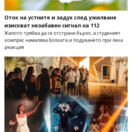
Оток на устните и задух след ужилване
изискват незабавен сигнал на 112
Жилото трябва да се отстрани бързо, а студеният
компрес намалява болката и подуването при лека
реакция