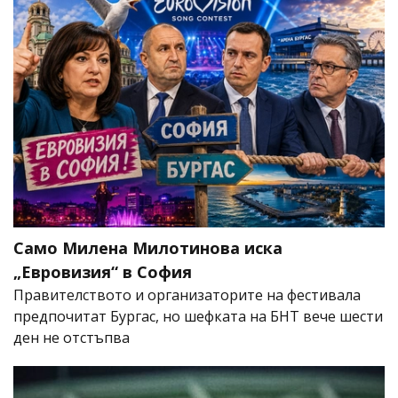
Само Милена Милотинова иска
„Евровизия“ в София
Правителството и организаторите на фестивала
предпочитат Бургас, но шефката на БНТ вече шести
ден не отстъпва