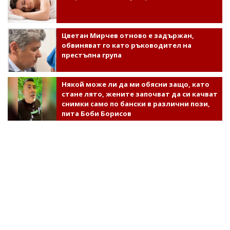
Цветан Мирчев отново е задържан,
обвиняват го като ръководител на
престъпна група
Някой може ли да ми обясни защо, като
стане лято, жените започват да си качват
снимки само по бански в различни пози,
пита Боби Борисов