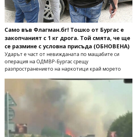
Само във Флагман.бг! Тошко от Бургас е
закопчаният с 1 кг дрога. Той смята, че ще
се размине с условна присъда (ОБНОВЕНА)
Ударът е част от невижданата по мащабите си
операция на ОДМВР-Бургас срещу
разпространението на наркотици край морето