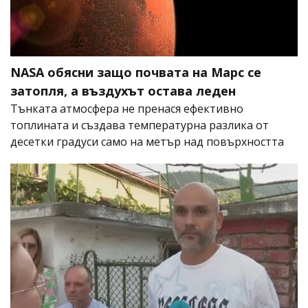
NASA обясни защо почвата на Марс се
затопля, а въздухът остава леден
Тънката атмосфера не пренася ефективно
топлината и създава температурна разлика от
десетки градуси само на метър над повърхността