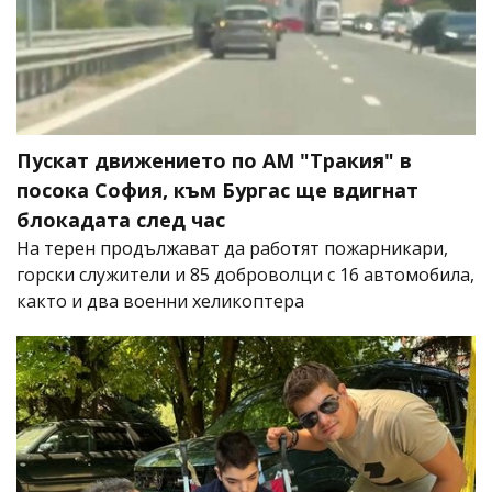
Пускат движението по АМ "Тракия" в
посока София, към Бургас ще вдигнат
блокадата след час
На терен продължават да работят пожарникари,
горски служители и 85 доброволци с 16 автомобила,
както и два военни хеликоптера