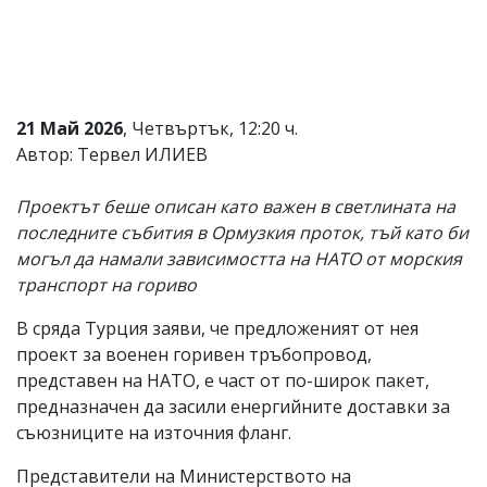
Коментарите
под
статиите
се
въвеждат
от
21 Май 2026
, Четвъртък, 12:20 ч.
читателите
Автор: Тервел ИЛИЕВ
и
редакцията
не
Проектът беше описан като важен в светлината на
носи
последните събития в Ормузкия проток, тъй като би
отговорност
могъл да намали зависимостта на НАТО от морския
за
тях!
транспорт на гориво
Ако
откриете
В сряда Турция заяви, че предложеният от нея
обиден
проект за военен горивен тръбопровод,
за
вас
представен на НАТО, е част от по-широк пакет,
коментар,
предназначен да засили енергийните доставки за
моля
съюзниците на източния фланг.
сигнализирайте
ни!
Представители на Министерството на