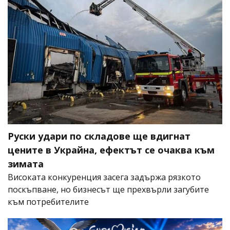
Руски удари по складове ще вдигнат
цените в Украйна, ефектът се очаква към
зимата
Високата конкуренция засега задържа рязкото
поскъпване, но бизнесът ще прехвърли загубите
към потребителите