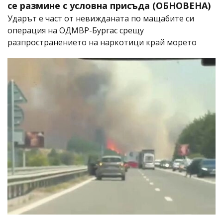
се размине с условна присъда (ОБНОВЕНА)
Ударът е част от невижданата по мащабите си
операция на ОДМВР-Бургас срещу
разпространението на наркотици край морето