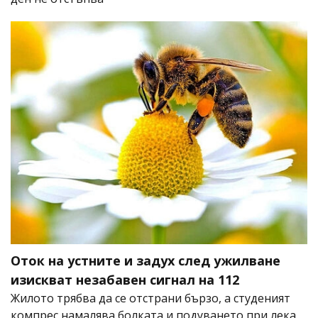
Оток на устните и задух след ужилване
изискват незабавен сигнал на 112
Жилото трябва да се отстрани бързо, а студеният
компрес намалява болката и подуването при лека