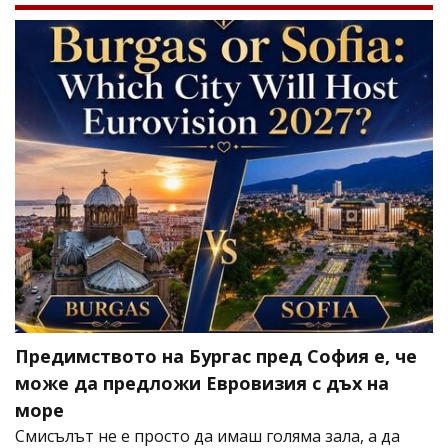
Предимството на Бургас пред София е, че
може да предложи Евровизия с дъх на
море
Смисълът не е просто да имаш голяма зала, а да