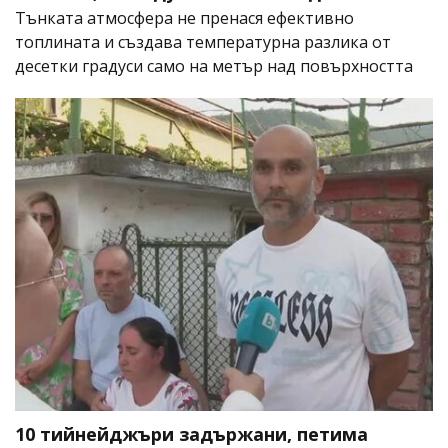
Тънката атмосфера не пренася ефективно
топлината и създава температурна разлика от
десетки градуси само на метър над повърхността
10 тийнейджъри задържани, петима