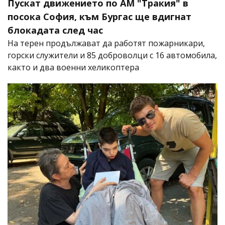
Пускат движението по АМ "Тракия" в
посока София, към Бургас ще вдигнат
блокадата след час
На терен продължават да работят пожарникари,
горски служители и 85 доброволци с 16 автомобила,
както и два военни хеликоптера