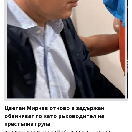
Цветан Мирчев отново е задържан,
обвиняват го като ръководител на
престъпна група
Бившият директор на ВиК - Бургас попада за