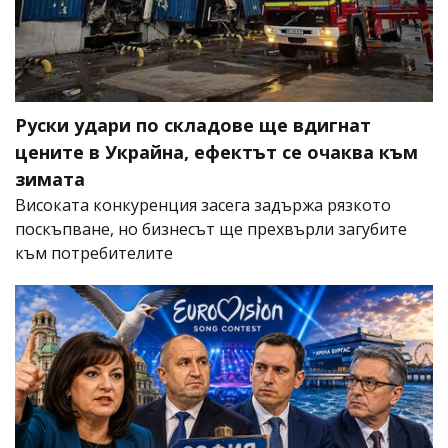
Руски удари по складове ще вдигнат
цените в Украйна, ефектът се очаква към
зимата
Високата конкуренция засега задържа рязкото
поскъпване, но бизнесът ще прехвърли загубите
към потребителите