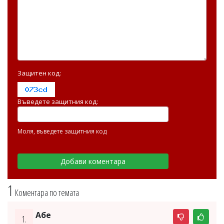
Защитен код:
Въведете защитния код:
Моля, въведете защитния код
1
Коментара по темата
Абе
1.