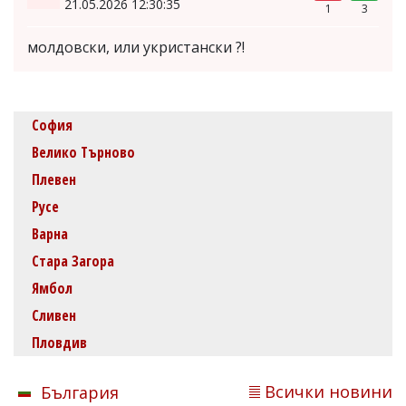
21.05.2026 12:30:35
1
3
молдовски, или укристански ?!
София
Велико Търново
Плевен
Русе
Варна
Стара Загора
Ямбол
Сливен
Пловдив
Всички новини
България