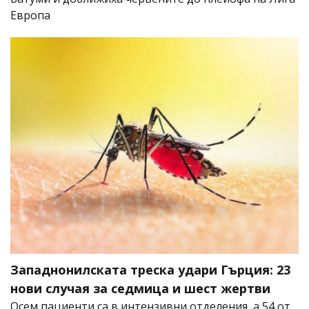
Европа
Западнонилската треска удари Гърция: 23
нови случая за седмица и шест жертви
Осем пациенти са в интензивни отделения, а 54 от