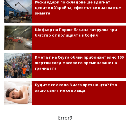
Руски удари по складове ще вдигнат
цените в Украйна, ефектът се очаква към
зимата
Шофьор на Порше блъсна патрулка при
бягство от полицията в София
Кметът на Сеута обяви приблизително 100
жертви след масовото преминаване на
границата
Будите се около 3 часа през нощта? Ето
защо сънят не се връща
Error9