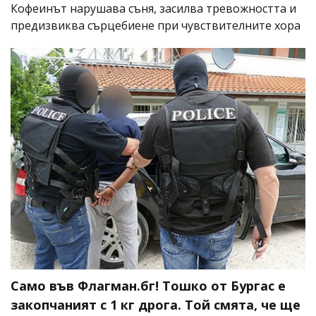
Кофеинът нарушава съня, засилва тревожността и
предизвиква сърцебиене при чувствителните хора
Само във Флагман.бг! Тошко от Бургас е
закопчаният с 1 кг дрога. Той смята, че ще