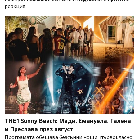
реакция
THE1 Sunny Beach: Меди, Емануела, Галена
и Преслава през август
Програмата обещава безсънни нощи, първокласно