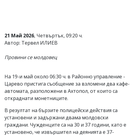
Коментарите
под
статиите
се
въвеждат
от
21 Май 2026
, Четвъртък, 09:20 ч.
читателите
Автор: Тервел ИЛИЕВ
и
редакцията
не
Провини се молдовец
носи
отговорност
за
На 19-и май около 06:30 ч. в Районно управление -
тях!
Ако
Царево пристига съобщение за взломени два кафе-
откриете
автомата, разположени в Ахтопол, от които са
обиден
откраднати монетниците.
за
вас
В резултат на бързите полицейски действия са
коментар,
моля
установени и задържани двама молдовски
сигнализирайте
граждани. Чужденците са на 30 и 37 години, като е
ни!
установено, че извършител на деянията е 37-