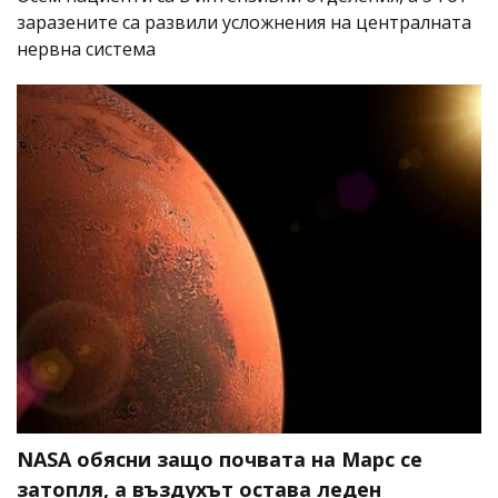
заразените са развили усложнения на централната
нервна система
NASA обясни защо почвата на Марс се
затопля, а въздухът остава леден