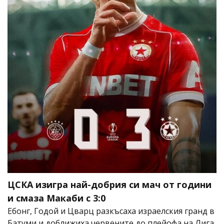
ЦСКА изигра най-добрия си мач от години
и смаза Макаби с 3:0
Ебонг, Годой и Цварц разкъсаха израелския гранд в
Батуми и доближиха червените до плейофа на Лига