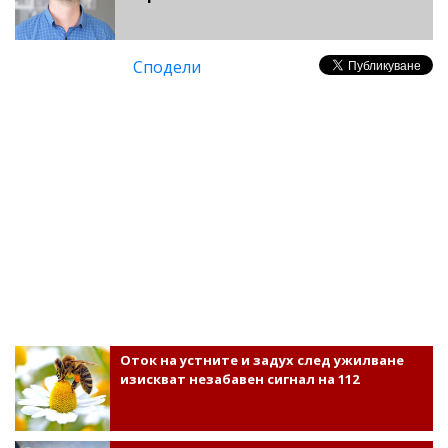
Сподели
Оток на устните и задух след ужилване
изискват незабавен сигнал на 112