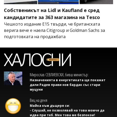
Собственикът на Lidl и Kaufland е сред
кандидатите за 363 магазина на Tesco
Чешкото издание E15 твърди, че британската
верига вече е наела Citigroup и Goldman Sachs за
подготовката на продажбата
Мирослав СЕВЛИЕВСКИ, бивш министър:
Назначенията в енергетиката ще покажат
дали Радев прави нов бардак със стари
муцуни
Виц на деня
Майка към дъщеря си:
- Слушай, не позволявай на това момче да
идва при теб. Мен това ме безпокои!