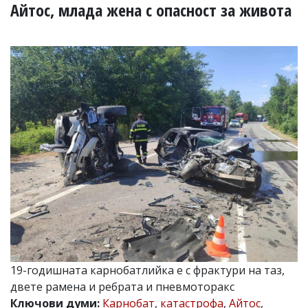
УКРАЙНА
Айтос, млада жена с опасност за живота
СПОРТ
РАЗСЛЕДВАНЕ
БИЗНЕС
ЮГ
Управители:
Веселин
Василев,
email:
v.vasilev@flagman.bg
Катя
Касабова,
еmail:
k.kassabova@flagman.bg
Главен
редактор:
Иван
19-годишната карнобатлийка е с фрактури на таз,
Колев,
двете рамена и ребрата и пневмоторакс
email:
office@flagman.bg
Ключови думи:
Карнобат
,
катастрофа
,
Айтос
,