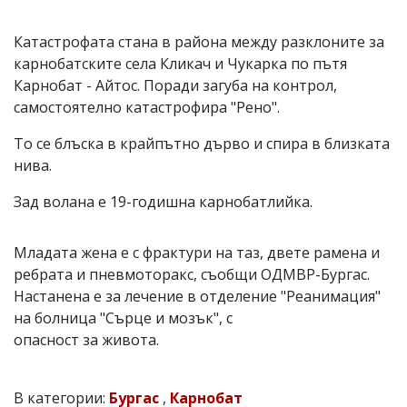
Катастрофата стана в района между разклоните за
карнобатските села Кликач и Чукарка по пътя
Карнобат - Айтос. Поради загуба на контрол,
самостоятелно катастрофира "Рено".
То се блъска в крайпътно дърво и спира в близката
нива.
Зад волана е 19-годишна карнобатлийка.
Младата жена е с фрактури на таз, двете рамена и
ребрата и пневмоторакс, съобщи ОДМВР-Бургас.
Настанена е за лечение в отделение "Реанимация"
на болница "Сърце и мозък", с
опасност за живота.
В категории:
Бургас
,
Карнобат