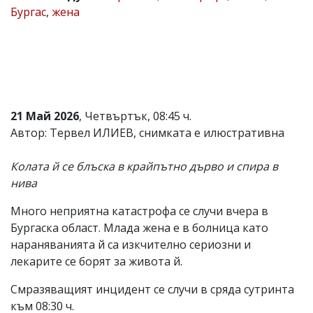
Бургас
,
жена
Коментарите
под
статиите
се
въвеждат
от
читателите
и
21 Май 2026
, Четвъртък, 08:45 ч.
редакцията
не
Автор: Тервел ИЛИЕВ, снимката е илюстративна
носи
отговорност
Колата й се блъска в крайпътно дърво и спира в
за
тях!
нива
Ако
откриете
Много неприятна катастрофа се случи вчера в
обиден
Бургаска област. Млада жена е в болница като
за
вас
нараняванията й са изкчително сериозни и
коментар,
лекарите се борят за живота й.
моля
сигнализирайте
Смразяващият инцидент се случи в сряда сутринта
ни!
към 08:30 ч.