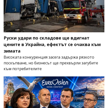
Руски удари по складове ще вдигнат
цените в Украйна, ефектът се очаква към
зимата
Високата конкуренция засега задържа рязкото
поскъпване, но бизнесът ще прехвърли загубите
към потребителите