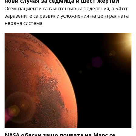
нови случая за седмица и шест жертви
Осем пациенти са в интензивни отделения, а 54 от
заразените са развили усложнения на централната
нервна система
NASA обясни защо почвата на Марс се