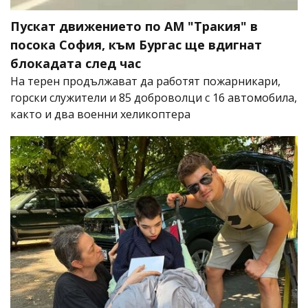
Пускат движението по АМ "Тракия" в
посока София, към Бургас ще вдигнат
блокадата след час
На терен продължават да работят пожарникари,
горски служители и 85 доброволци с 16 автомобила,
както и два военни хеликоптера