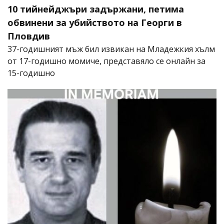
10 тийнейджъри задържани, петима
обвинени за убийството на Георги в
Пловдив
37-годишният мъж бил извикан на Младежкия хълм
от 17-годишно момиче, представяло се онлайн за
15-годишно