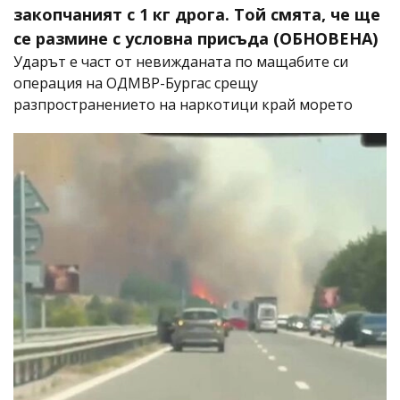
закопчаният с 1 кг дрога. Той смята, че ще
се размине с условна присъда (ОБНОВЕНА)
Ударът е част от невижданата по мащабите си
операция на ОДМВР-Бургас срещу
разпространението на наркотици край морето