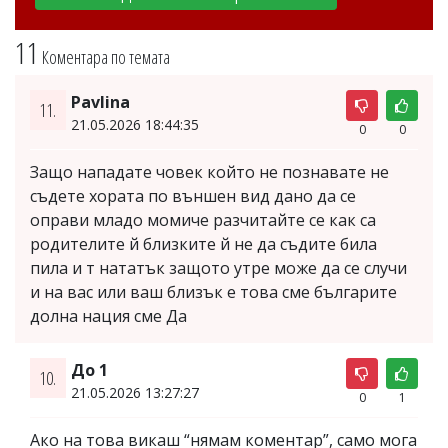
11
Коментара по темата
Pavlina
11.
21.05.2026 18:44:35
0
0
Защо нападате човек който не познавате не
съдете хората по външен вид дано да се
оправи младо момиче разчитайте се как са
родителите й близките й не да съдите била
пила и т нататък защото утре може да се случи
и на вас или ваш близък е това сме българите
долна нация сме Да
До 1
10.
21.05.2026 13:27:27
0
1
Ако на това викаш “нямам коментар”, само мога