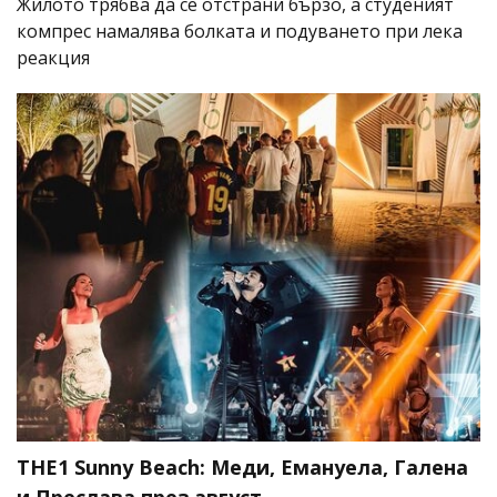
Жилото трябва да се отстрани бързо, а студеният
компрес намалява болката и подуването при лека
реакция
THE1 Sunny Beach: Меди, Емануела, Галена