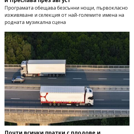
и Преслава през август
Програмата обещава безсънни нощи, първокласно
изживяване и селекция от най-големите имена на
родната музикална сцена
Почти всички пратки с плодове и