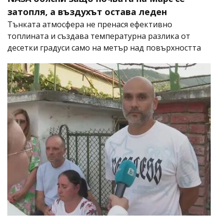
затопля, а въздухът остава леден
Тънката атмосфера не пренася ефективно
топлината и създава температурна разлика от
десетки градуси само на метър над повърхността