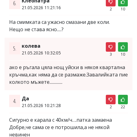
Клеопатра
6.
21.05.2026 11:21:16
2
10
На смимката са ужасно смазани две коли.
Нещо не става ясно.....?
колева
5.
21.05.2026 10:32:05
3
10
ако е ръгала цяла нощ уйски в някоя квартална
кръчма,как няма да се размаже.Завалийката пие
колкото мъжете..............
Да
4.
21.05.2026 10:21:28
2
22
Сигурно е карала с 40км/ч….патка замаена
Добре,че сама се е потрошила,а не някой
невинен