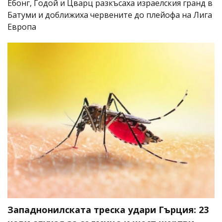
Ебонг, Годой и Цварц разкъсаха израелския гранд в
Батуми и доближиха червените до плейофа на Лига
Европа
Западнонилската треска удари Гърция: 23