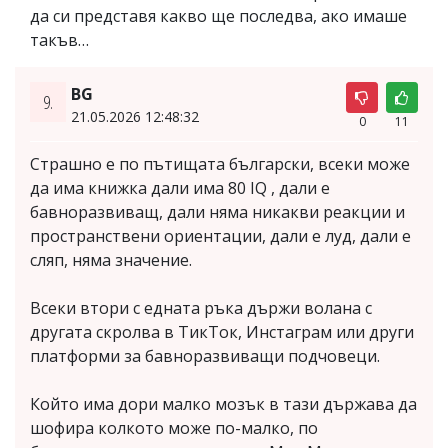
да си представя какво ще последва, ако имаше
такъв…
BG
9.
21.05.2026 12:48:32
0
11
Страшно е по пътищата български, всеки може
да има книжка дали има 80 IQ , дали е
бавноразвиващ, дали няма никакви реакции и
пространствени ориентации, дали е луд, дали е
сляп, няма значение.
Всеки втори с едната ръка държи волана с
другата скролва в ТикТок, Инстаграм или други
платформи за бавноразвиващи подчовеци.
Който има дори малко мозък в тази държава да
шофира колкото може по-малко, по