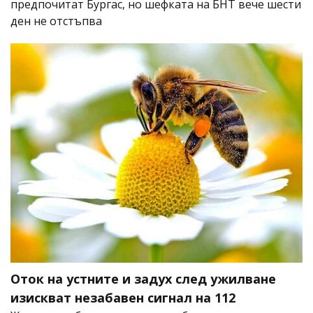
предпочитат Бургас, но шефката на БНТ вече шести
ден не отстъпва
Оток на устните и задух след ужилване
изискват незабавен сигнал на 112