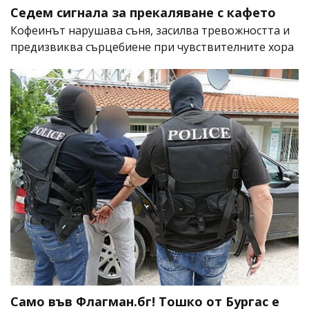
Седем сигнала за прекаляване с кафето
Кофеинът нарушава съня, засилва тревожността и
предизвиква сърцебиене при чувствителните хора
Само във Флагман.бг! Тошко от Бургас е