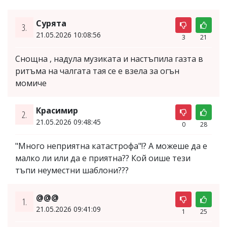
Сурята
3.
21.05.2026 10:08:56
3
21
Снощна , надула музиката и настъпила газта в
ритъма на чалгата тая се е взела за огън
момиче
Красимир
2.
21.05.2026 09:48:45
0
28
"Много неприятна катастрофа"!? А можеше да е
малко ли или да е приятна?? Кой оише тези
тъпи неуместни шаблони???
@@@
1.
21.05.2026 09:41:09
1
25