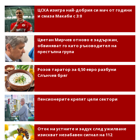
ЦСКА изигра най-добрия си мач от години
и смаза Макаби с 3:0
Цветан Мирчев отново е задържан,
обвиняват го като ръководител на
престъпна група
Розов таратор за 6,50 евро разбуни
Слънчев бряг
Пенсионерите крепят цели сектори
Оток на устните и задух след ужилване
изискват незабавен сигнал на 112