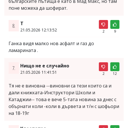
българските пътища е като в Мад Макс, но там
поне можеха да шофират.
Т
8.
21.05.2026 12:13:52
2
9
Ганка видя малко нов асфалт и газ до
ламарината .
Нищо не е случайно
7.
21.05.2026 11:41:51
2
12
Тя не е виновна --виновни са тези които са и
дали книжката-Инструктори Школи и
Катаджии-- това е вече 5-тата новина за днес с
обърнати коли -коли в дървета и т/н с шофьори
на 18-19г