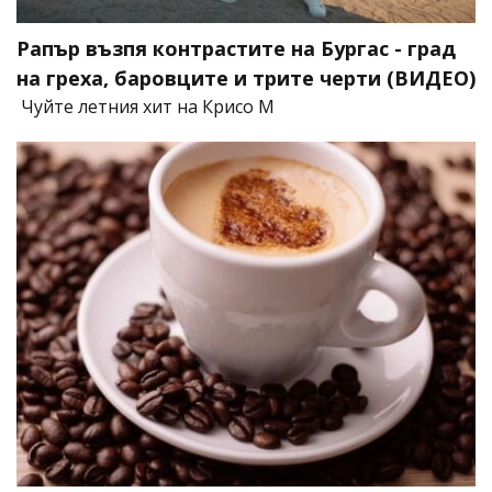
Рапър възпя контрастите на Бургас - град
на греха, баровците и трите черти (ВИДЕО)
Чуйте летния хит на Крисо М