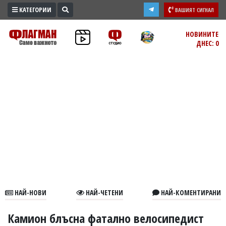
КАТЕГОРИИ
ВАШИЯТ СИГНАЛ
ПРОМО
НОВИНИТЕ
ДНЕС: 0
ЗОНА
ИЗБОРИ
2026
ПРАКТИЧНО
КУЛТУРА
ЗДРАВЕ
ПОЛИТИКА
ОБЩИНИ
ОБЩЕСТВО
ЛАЙФСТАЙЛ
НАЙ-НОВИ
НАЙ-ЧЕТЕНИ
НАЙ-КОМЕНТИРАНИ
ВОЙНАТА
В
Камион блъсна фатално велосипедист