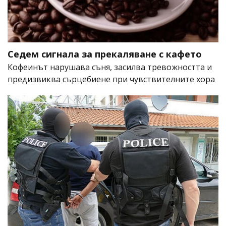
Седем сигнала за прекаляване с кафето
Кофеинът нарушава съня, засилва тревожността и
предизвиква сърцебиене при чувствителните хора