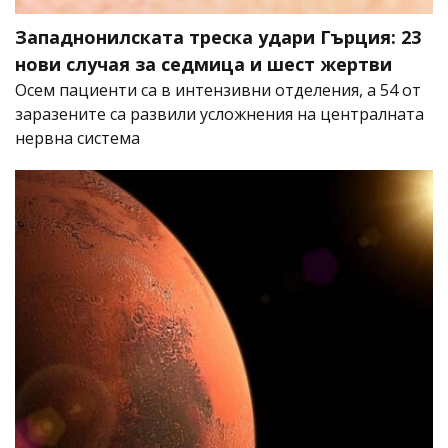
Западнонилската треска удари Гърция: 23
нови случая за седмица и шест жертви
Осем пациенти са в интензивни отделения, а 54 от
заразените са развили усложнения на централната
нервна система