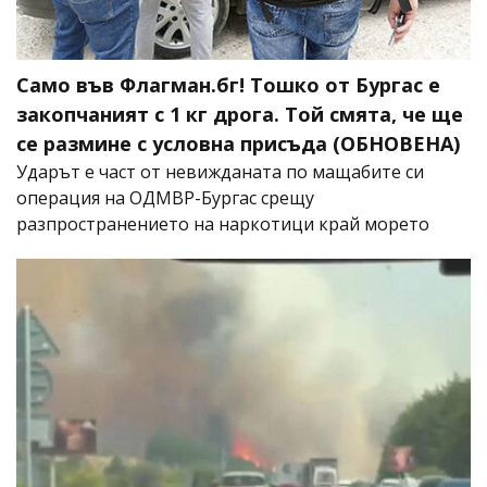
Само във Флагман.бг! Тошко от Бургас е
закопчаният с 1 кг дрога. Той смята, че ще
се размине с условна присъда (ОБНОВЕНА)
Ударът е част от невижданата по мащабите си
операция на ОДМВР-Бургас срещу
разпространението на наркотици край морето