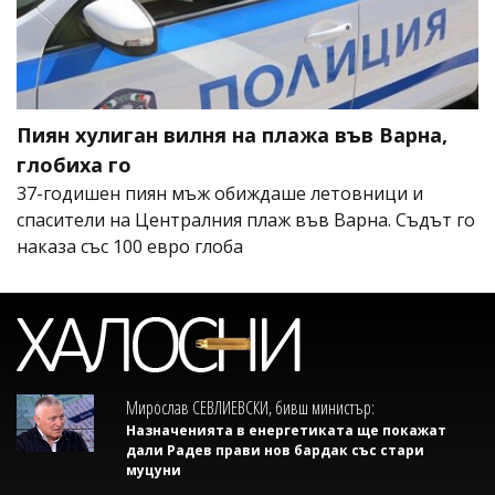
Пиян хулиган вилня на плажа във Варна,
глобиха го
37-годишен пиян мъж обиждаше летовници и
спасители на Централния плаж във Варна. Съдът го
наказа със 100 евро глоба
Мирослав СЕВЛИЕВСКИ, бивш министър:
Назначенията в енергетиката ще покажат
дали Радев прави нов бардак със стари
муцуни