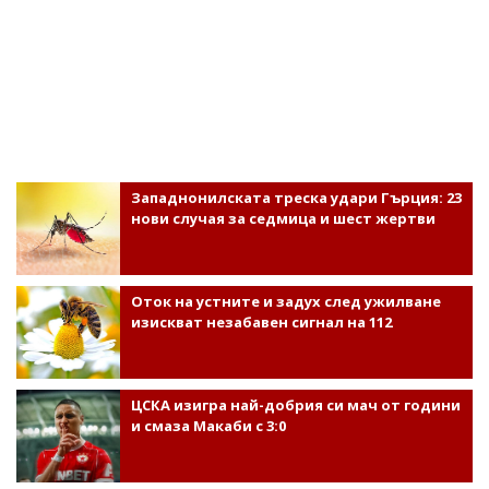
Западнонилската треска удари Гърция: 23
нови случая за седмица и шест жертви
Оток на устните и задух след ужилване
изискват незабавен сигнал на 112
ЦСКА изигра най-добрия си мач от години
и смаза Макаби с 3:0