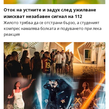
Оток на устните и задух след ужилване
изискват незабавен сигнал на 112
Жилото трябва да се отстрани бързо, а студеният
компрес намалява болката и подуването при лека
реакция