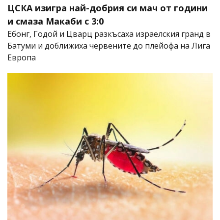
ЦСКА изигра най-добрия си мач от години
и смаза Макаби с 3:0
Ебонг, Годой и Цварц разкъсаха израелския гранд в
Батуми и доближиха червените до плейофа на Лига
Европа