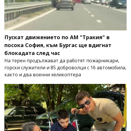
Пускат движението по АМ "Тракия" в
посока София, към Бургас ще вдигнат
блокадата след час
На терен продължават да работят пожарникари,
горски служители и 85 доброволци с 16 автомобила,
както и два военни хеликоптера