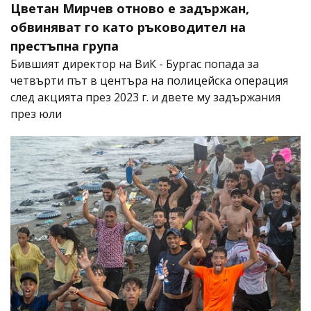
Цветан Мирчев отново е задържан,
обвиняват го като ръководител на
престъпна група
Бившият директор на ВиК - Бургас попада за
четвърти път в центъра на полицейска операция
след акцията през 2023 г. и двете му задържания
през юли