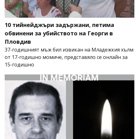
10 тийнейджъри задържани, петима
обвинени за убийството на Георги в
Пловдив
37-годишният мъж бил извикан на Младежкия хълм
от 17-годишно момиче, представяло се онлайн за
15-годишно