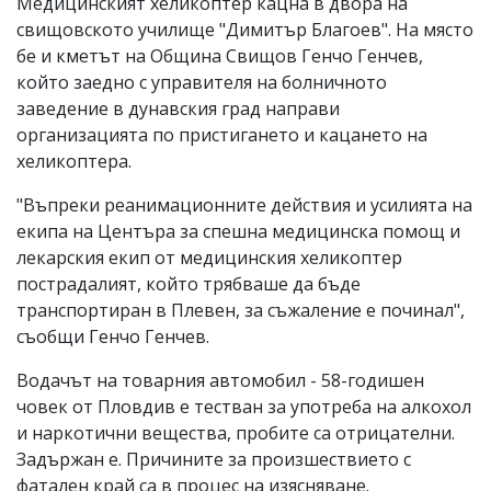
Медицинският хеликоптер кацна в двора на
свищовското училище "Димитър Благоев". На място
бе и кметът на Община Свищов Генчо Генчев,
който заедно с управителя на болничното
заведение в дунавския град направи
организацията по пристигането и кацането на
хеликоптера.
"Въпреки реанимационните действия и усилията на
екипа на Центъра за спешна медицинска помощ и
лекарския екип от медицинския хеликоптер
пострадалият, който трябваше да бъде
транспортиран в Плевен, за съжаление е починал",
съобщи Генчо Генчев.
Водачът на товарния автомобил - 58-годишен
човек от Пловдив е тестван за употреба на алкохол
и наркотични вещества, пробите са отрицателни.
Задържан е. Причините за произшествието с
фатален край са в процес на изясняване.