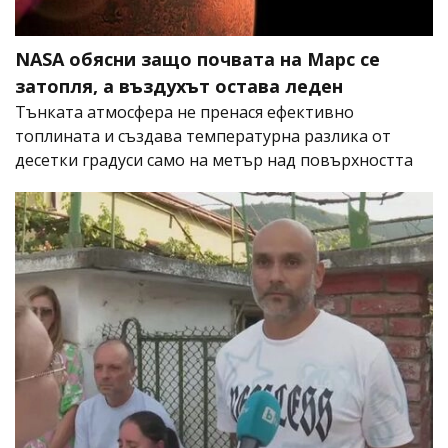
NASA обясни защо почвата на Марс се
затопля, а въздухът остава леден
Тънката атмосфера не пренася ефективно
топлината и създава температурна разлика от
десетки градуси само на метър над повърхността