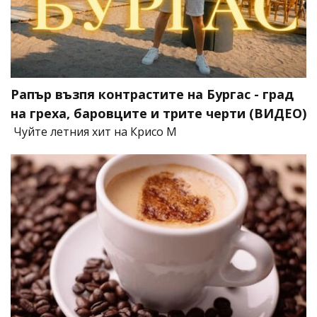
Рапър възпя контрастите на Бургас - град
на греха, баровците и трите черти (ВИДЕО)
Чуйте летния хит на Крисо М