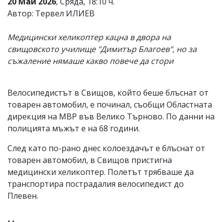
20 Май 2026
, Сряда, 18:10 ч.
Коментарите
Автор: Тервел ИЛИЕВ
под
статиите
Медицински хеликоптер кацна в двора на
се
въвеждат
свищовското училище "Димитър Благоев", но за
от
съжаление нямаше какво повече да стори
читателите
и
редакцията
не
Велосипедистът в Свищов, който беше блъснат от
носи
товарен автомобил, е починал, съобщи Областната
отговорност
дирекция на МВР във Велико Търново. По данни на
за
тях!
полицията мъжът е на 68 години.
Ако
откриете
След като по-рано днес колоездачът е блъснат от
обиден
товарен автомобил, в Свищов пристигна
за
медицински хеликоптер. Полетът трябваше да
вас
коментар,
транспортира пострадалия велосипедист до
моля
Плевен.
сигнализирайте
ни!