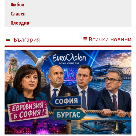
Ямбол
Сливен
Пловдив
Всички новини
България