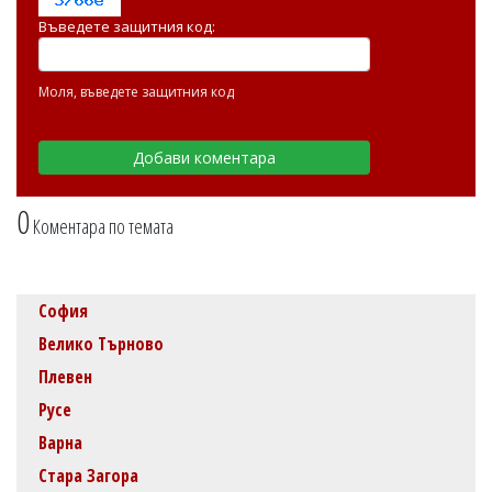
Въведете защитния код:
Моля, въведете защитния код
0
Коментара по темата
София
Велико Търново
Плевен
Русе
Варна
Стара Загора