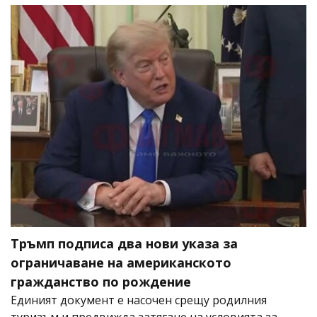
Тръмп подписа два нови указа за
ограничаване на американското
гражданство по рождение
Единият документ е насочен срещу родилния
туризъм и предвижда затягане на условията за