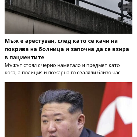
Мъж е арестуван, след като се качи на
покрива на болница и започна да се взира
в пациентите
Мъжът стоял с черно наметало и предмет като
коса, а полиция и пожарна го сваляли близо час