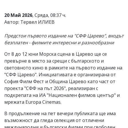
Коментарите
под
20 Май 2026
, Сряда, 08:37 ч.
статиите
Автор: Тервел ИЛИЕВ
се
въвеждат
от
Предстои първото издание на "СФФ Царево", входът
читателите
безплатен - филмите интересни и разнообразни
и
редакцията
не
От 8 до 12 юни Морска сцена в Царево ще се
носи
превърне в място за срещи с българското и
отговорност
световното кино в рамките на първото издание на
за
тях!
"СФФ Царево". Инициативата е организирана от
Ако
София Филм Фест и Община Царево като част от
откриете
проекта "СФФ на път 2026", реализиран с
обиден
за
подкрепата на ИА "Национален филмов център" и
вас
мрежата Europa Cinemas.
коментар,
моля
В продължение на пет вечери публиката ще има
сигнализирайте
ни!
възможност да гледа селекция от отличени
международни и български филми при свободен