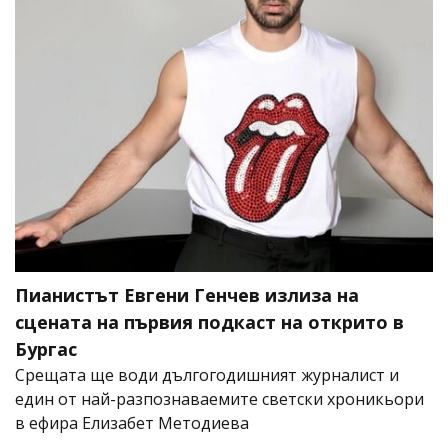
Пианистът Евгени Генчев излиза на
сцената на първия подкаст на открито в
Бургас
Срещата ще води дългогодишният журналист и
един от най-разпознаваемите светски хроникьори
в ефира Елизабет Методиева