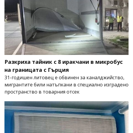
Разкриха тайник с 8 иракчани в микробус
на границата с Гърция
31-годишен литовец е обвинен за каналджийство,
мигрантите били натъпкани в специално изградено
пространство в товарния отсек