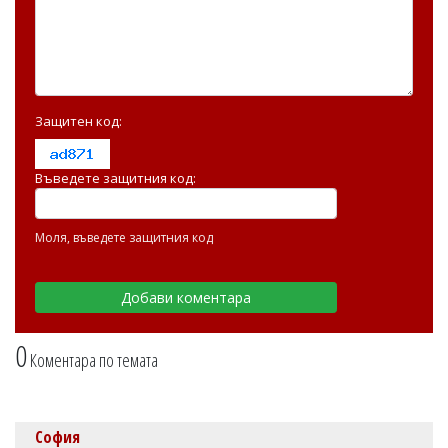
Защитен код:
Въведете защитния код:
Моля, въведете защитния код
0
Коментара по темата
София