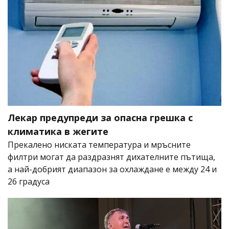
Лекар предупреди за опасна грешка с
климатика в жегите
Прекалено ниската температура и мръсните
филтри могат да раздразнят дихателните пътища,
а най-добрият диапазон за охлаждане е между 24 и
26 градуса