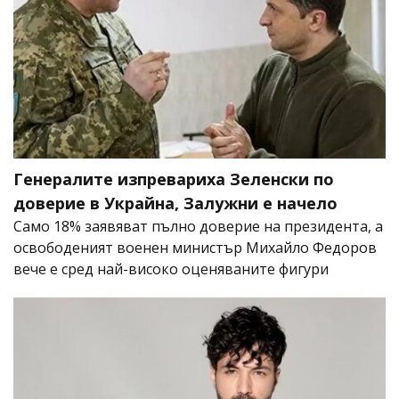
Генералите изпревариха Зеленски по
доверие в Украйна, Залужни е начело
Само 18% заявяват пълно доверие на президента, а
освободеният военен министър Михайло Федоров
вече е сред най-високо оценяваните фигури