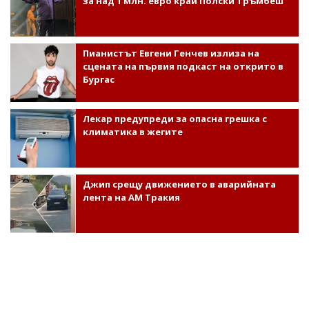
за над 1 млн. евро край Полски Тръмбеш
Пианистът Евгени Генчев излиза на
сцената на първия подкаст на открито в
Бургас
Лекар предупреди за опасна грешка с
климатика в жегите
Джип срещу движението в аварийната
лента на АМ Тракия