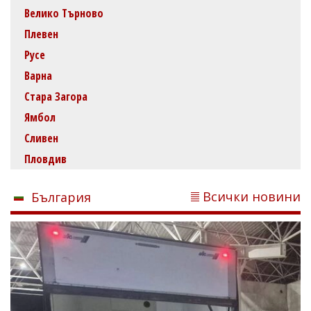
Велико Търново
Плевен
Русе
Варна
Стара Загора
Ямбол
Сливен
Пловдив
Всички новини
България