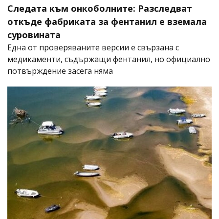
Следата към онкоболните: Разследват
откъде фабриката за фентанил е вземала
суровината
Една от проверяваните версии е свързана с
медикаменти, съдържащи фентанил, но официално
потвърждение засега няма