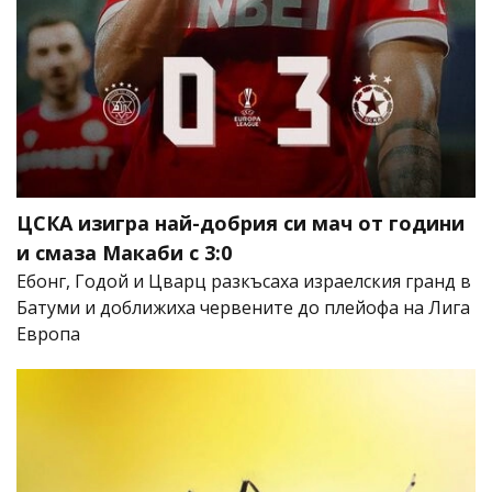
ЦСКА изигра най-добрия си мач от години
и смаза Макаби с 3:0
Ебонг, Годой и Цварц разкъсаха израелския гранд в
Батуми и доближиха червените до плейофа на Лига
Европа