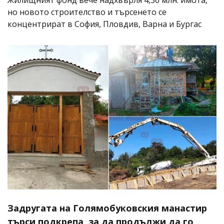
Жилищният фонд вече надхвърля 4,36 млн. имота,
но новото строителство и търсенето се
концентрират в София, Пловдив, Варна и Бургас
Задругата на Голямобуковския манастир
търси подкрепа, за да продължи да го