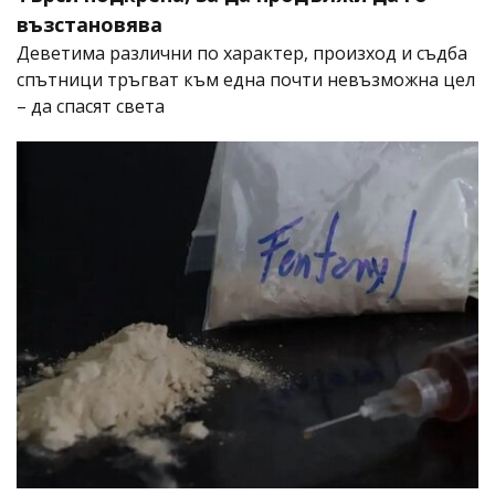
възстановява
Деветима различни по характер, произход и съдба
спътници тръгват към една почти невъзможна цел
– да спасят света