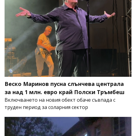
Веско Маринов пусна слънчева централа
за над 1 млн. евро край Полски Тръмбеш
Включването на новия обект обаче съвпада с
труден период за соларния сектор