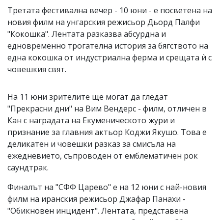
Третата фестивална вечер - 10 юни - е посветена на
новия филм на унгарския режисьор Дьорд Палфи
"Кокошка". Лентата разказва абсурдна и
едновременно трогателна история за бягството на
една кокошка от индустриална ферма и срещата ѝ с
човешкия свят.
На 11 юни зрителите ще могат да гледат
"Прекрасни дни" на Вим Вендерс - филм, отличен в
Кан с наградата на Екуменическото жури и
признание за главния актьор Коджи Якушо. Това е
деликатен и човешки разказ за смисъла на
ежедневието, съпроводен от емблематичен рок
саундтрак.
Финалът на "СФФ Царево" е на 12 юни с най-новия
филм на иранския режисьор Джафар Панахи -
"Обикновен инцидент". Лентата, представена