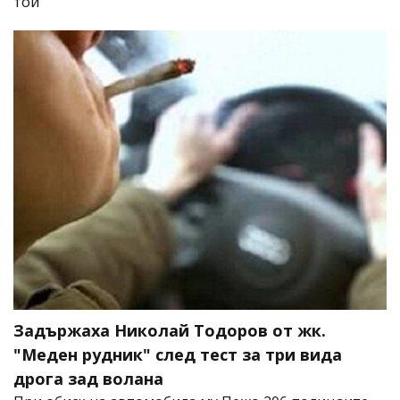
той
Задържаха Николай Тодоров от жк.
"Меден рудник" след тест за три вида
дрога зад волана