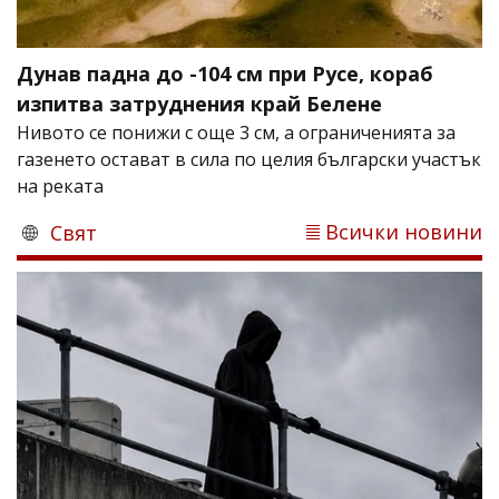
Дунав падна до -104 см при Русе, кораб
изпитва затруднения край Белене
Нивото се понижи с още 3 см, а ограниченията за
газенето остават в сила по целия български участък
на реката
Всички новини
Свят