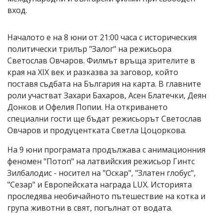
вход.
Началото е на 8 юни от 21:00 часа с историческия
политически трилър "Залог" на режисьора
Светослав Овчаров. Филмът връща зрителите в
края на XIX век и разказва за заговор, който
поставя съдбата на България на карта. В главните
роли участват Захари Бахаров, Асен Блатечки, Деян
Донков и Офелия Попии. На откриването
специални гости ще бъдат режисьорът Светослав
Овчаров и продуцентката Светла Цоцоркова.
На 9 юни програмата продължава с анимационния
феномен "Потоп" на латвийския режисьор Гинтс
Зилбалодис - носител на "Оскар", "Златен глобус",
"Сезар" и Европейската награда LUX. Историята
проследява необичайното пътешествие на котка и
група животни в свят, погълнат от водата.