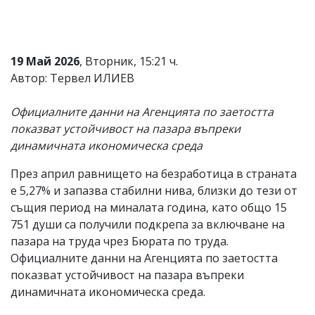
Коментарите
под
статиите
се
19 Май 2026
, Вторник, 15:21 ч.
въвеждат
Автор: Тервел ИЛИЕВ
от
читателите
и
Официалните данни на Агенцията по заетостта
редакцията
показват устойчивост на пазара въпреки
не
носи
динамичната икономическа среда
отговорност
за
През април равнището на безработица в страната
тях!
е 5,27% и запазва стабилни нива, близки до тези от
Ако
откриете
същия период на миналата година, като общо 15
обиден
751 души са получили подкрепа за включване на
за
пазара на труда чрез Бюрата по труда.
вас
коментар,
Официалните данни на Агенцията по заетостта
моля
показват устойчивост на пазара въпреки
сигнализирайте
динамичната икономическа среда.
ни!