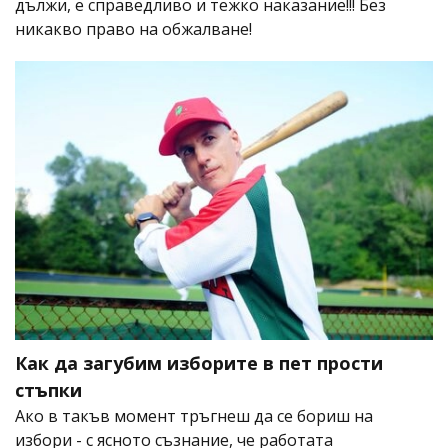
дължи, е справедливо и тежко наказание!!! Без
никакво право на обжалване!
Как да загубим изборите в пет прости
стъпки
Ако в такъв момент тръгнеш да се бориш на
избори - с ясното съзнание, че работата