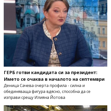
ГЕРБ готви кандидата си за президент:
Името се очаква в началото на септември
Деница Сачева очерта профила - силна и
обединяваща фигура вдясно, способна да се
изправи срещу Илияна Йотова