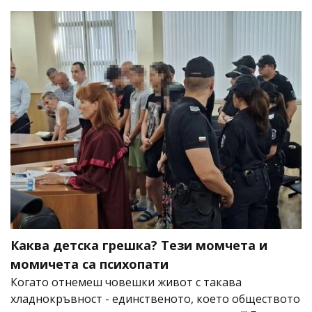
Каква детска грешка? Тези момчета и
момичета са психопати
Когато отнемеш човешки живот с такава
хладнокръвност - единственото, което обществото