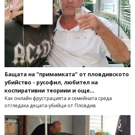
Бащата на "примамката" от пловдивското
убийство - русофил, любител на
коспиративни теориии и още...
Как онлайн фрустрацията и семейната среда
отгледаха децата-убийци от Пловдив