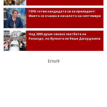
ГЕРБ готви кандидата си за президент:
Името се очаква в началото на септември
Над 2000 души чакаха сватбата на
Роналдо, но булката не беше Джорджина
Error9