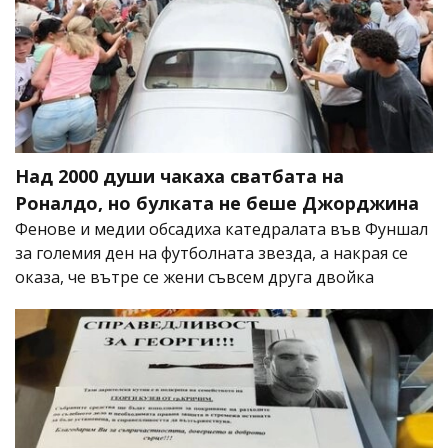
Над 2000 души чакаха сватбата на
Роналдо, но булката не беше Джорджина
Фенове и медии обсадиха катедралата във Фуншал
за големия ден на футболната звезда, а накрая се
оказа, че вътре се жени съвсем друга двойка