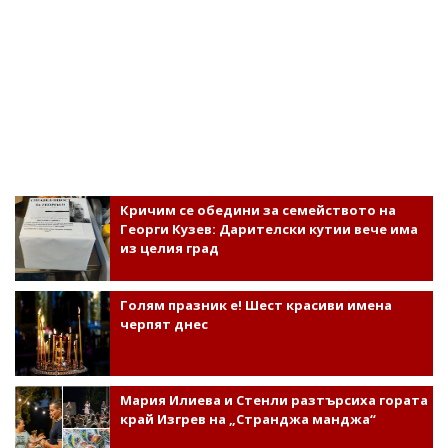
Кричим се обедини за семейството на
Георги Кузев: Дарителски кутии вече има
из целия град
Голям празник е! Шест красиви имена
черпят днес
Мария Илиева и Стенли разтърсиха гората
край Изгрев на „Странджа манджа“