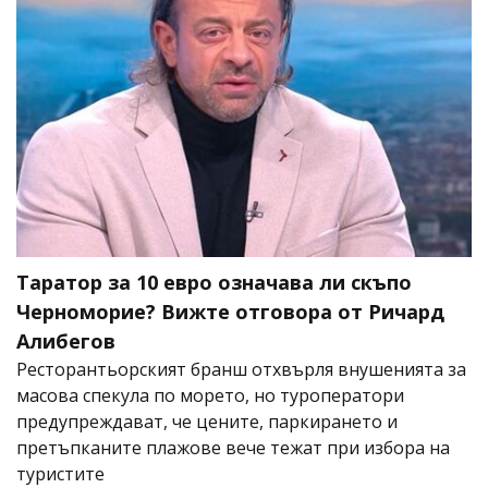
Таратор за 10 евро означава ли скъпо
Черноморие? Вижте отговора от Ричард
Алибегов
Ресторантьорският бранш отхвърля внушенията за
масова спекула по морето, но туроператори
предупреждават, че цените, паркирането и
претъпканите плажове вече тежат при избора на
туристите