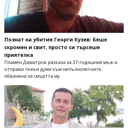
Познат на убития Георги Кузев: Беше
скромен и свит, просто си търсеше
приятелка
Пламен Димитров разказа за 37-годишния мъж и
отправи тежки думи към непълнолетните,
обвинени за смъртта му