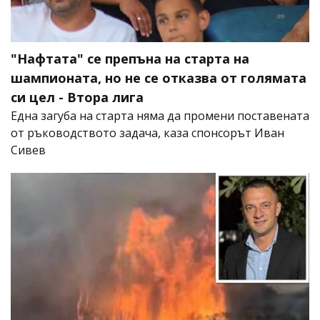
"Нафтата" се препъна на старта на
шампионата, но не се отказва от голямата
си цел - Втора лига
Една загуба на старта няма да промени поставената
от ръководството задача, каза спонсорът Иван
Сивев