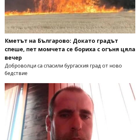
Кметът на Българово: Докато градът
спеше, пет момчета се бориха с огъня цяла
вечер
Доброволци са спасили бургаския град от ново
бедствие