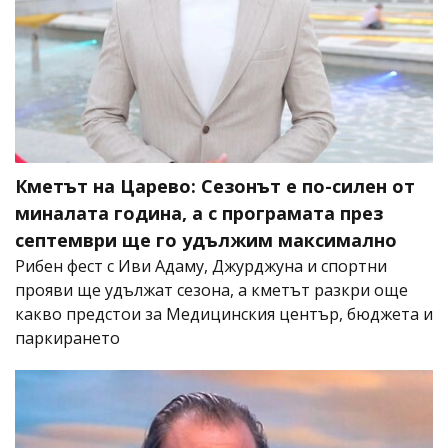
Кметът на Царево: Сезонът е по-силен от
миналата година, а с програмата през
септември ще го удължим максимално
Рибен фест с Иви Адаму, Джурджуна и спортни
прояви ще удължат сезона, а кметът разкри още
какво предстои за Медицинския център, бюджета и
паркирането