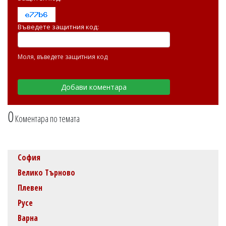
Въведете защитния код:
Моля, въведете защитния код
0
Коментара по темата
София
Велико Търново
Плевен
Русе
Варна