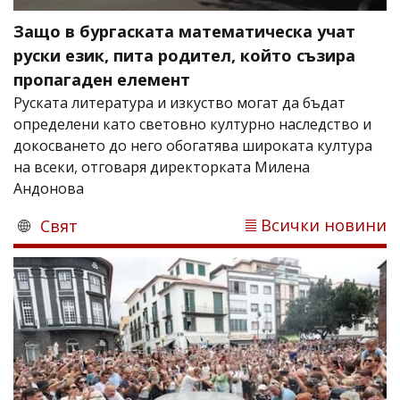
Защо в бургаската математическа учат
руски език, пита родител, който съзира
пропагаден елемент
Руската литература и изкуство могат да бъдат
определени като световно културно наследство и
докосването до него обогатява широката култура
на всеки, отговаря директорката Милена
Андонова
Всички новини
Свят