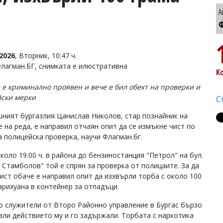
А
Ф
2026
, Вторник, 10:47 ч.
Флагман.БГ, снимката е илюстративна
К
 е криминално проявен и вече е бил обект на проверки и
ски мерки
С
шният бургазлия Цанислав Николов, стар познайник на
е на реда, е направил отчаян опит да се измъкне чист по
а полицейска проверка, научи Флагман.бг.
коло 19.00 ч. в района до бензиностанция "Петрол" на бул.
 Стамболов" той е спрян за проверка от полицаите. За да
чист обаче е направил опит да изхвърли торба с около 100
арихуана в контейнер за отпадъци.
о служители от Второ Районно управление в Бургас бързо
али действието му и го задържали. Торбата с наркотика