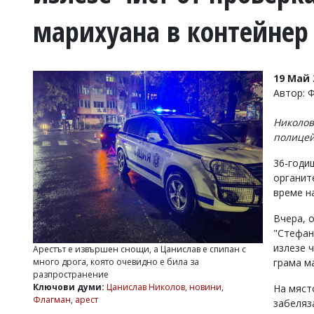
УКРАЙНА
марихуана в контейнер
СПОРТ
РАЗСЛЕДВАНЕ
БИЗНЕС
19 Май 
ЮГ
Автор: 
Николов
Управители:
полицей
Веселин
Василев,
36-годи
email:
органит
v.vasilev@flagman.bg
Катя
време н
Касабова,
еmail:
k.kassabova@flagman.bg
Вчера, о
"Стефан
Главен
излезе 
Арестът е извършен снощи, а Цанислав е спипан с
редактор:
много дрога, която очевидно е била за
грама м
Иван
разпространение
Колев,
Ключови думи:
Цанислав Николов
,
новини
,
На мяст
email:
Флагман
,
арест
забеляз
office@flagman.bg