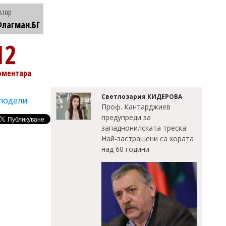
втор
лагман.БГ
12
оментара
Светлозария КИДЕРОВА
подели
Проф. Кантарджиев
предупреди за
западнонилската треска:
Най-застрашени са хората
над 60 години