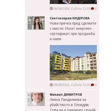
08/08/2026, Събота 12:30
0
Светлозария КИДЕРОВА
Нова пречка пред сделките
с имоти: Искат енергиен
сертификат при продажба
и наем
08/08/2026, Събота 12:00
0
Михаил ДИМИТРОВ
Лияна Панделиева за
убийството в Пловдив:
Това не е единичен случай,