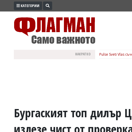
КАТЕГОРИИ
ПРОМО
ЗОНА
ИЗБОРИ
2026
ПРАКТИЧНО
НАКРАТКО
Pulse Sveti Vlas с
КУЛТУРА
ЗДРАВЕ
ПОЛИТИКА
ОБЩИНИ
ОБЩЕСТВО
ЛАЙФСТАЙЛ
Бургаският топ дилър Ц
ВОЙНАТА
излезе чист от проверк
В