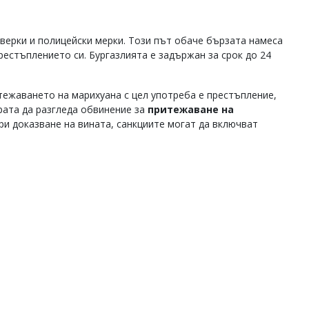
оверки и полицейски мерки. Този път обаче бързата намеса
естъплението си. Бургазлията е задържан за срок до 24
тежаването на марихуана с цел употреба е престъпление,
рата да разгледа обвинение за
притежаване на
При доказване на вината, санкциите могат да включват