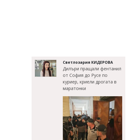
Светлозария КИДЕРОВА
Дилъри пращали фентанил
от София до Русе по
куриер, криели дрогата в
маратонки