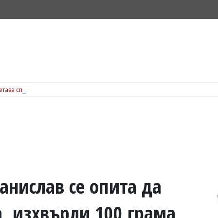
ъчетава спорт, SPA и Wellness през цялата година, вижте подробности
анислав се опита да
а, изхвърли 100 грама