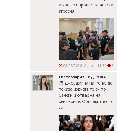
а част от процес на детска
агресия
08/08/2026, Събота 11:30
3
Светлозария КИДЕРОВА
Джорджина на Роналдо
показа извивките си по
бански и отвърна на
хейтърите: Обичам тялото
си