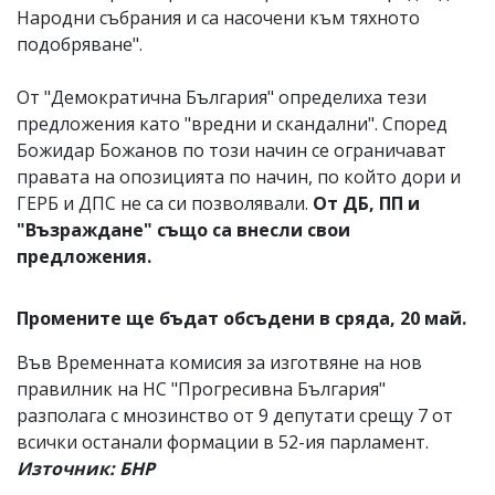
Народни събрания и са насочени към тяхното
подобряване".
От "Демократична България" определиха тези
предложения като "вредни и скандални". Според
Божидар Божанов по този начин се ограничават
правата на опозицията по начин, по който дори и
ГЕРБ и ДПС не са си позволявали.
От ДБ, ПП и
"Възраждане" също са внесли свои
предложения.
Промените ще бъдат обсъдени в сряда, 20 май.
Във Временната комисия за изготвяне на нов
правилник на НС "Прогресивна България"
разполага с мнозинство от 9 депутати срещу 7 от
всички останали формации в 52-ия парламент.
Източник: БНР