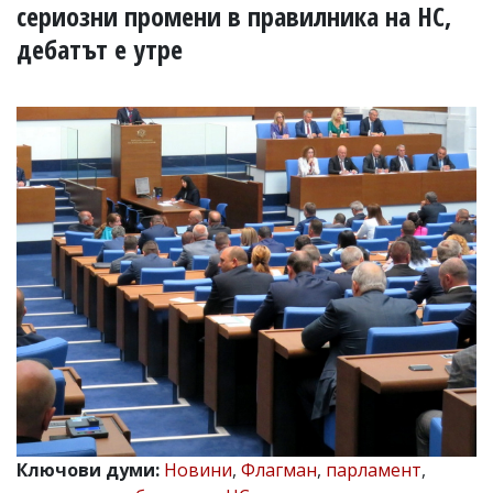
УКРАЙНА
сериозни промени в правилника на НС,
СПОРТ
дебатът е утре
РАЗСЛЕДВАНЕ
БИЗНЕС
ЮГ
Управители:
Веселин
Василев,
email:
v.vasilev@flagman.bg
Катя
Касабова,
еmail:
k.kassabova@flagman.bg
Главен
редактор:
Иван
Колев,
email:
Ключови думи:
Новини
,
Флагман
,
парламент
,
office@flagman.bg