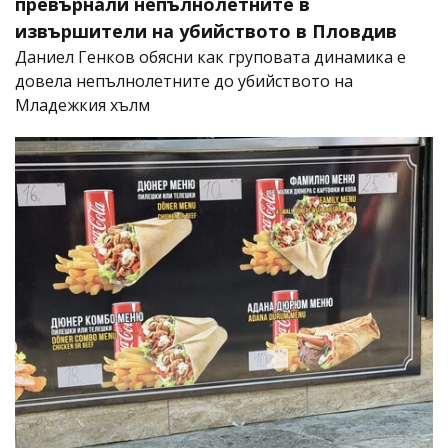
превърнали непълнолетните в
извършители на убийството в Пловдив
Даниел Генков обясни как груповата динамика е
довела непълнолетните до убийството на
Младежкия хълм