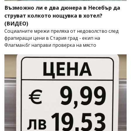
Възможно ли е два дюнера в Несебър да
струват колкото нощувка в хотел?
(ВИДЕО)
Социалните мрежи преляха от недоволство след
фрапиращи цени в Стария град - екип на
Флагман.бг направи проверка на място