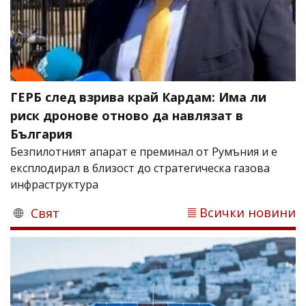
ГЕРБ след взрива край Кардам: Има ли
риск дронове отново да навлязат в
България
Безпилотният апарат е преминал от Румъния и е
експлодирал в близост до стратегическа газова
инфраструктура
Всички новини
Свят