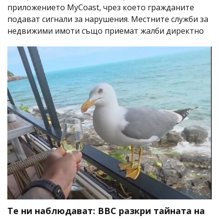
приложението MyCoast, чрез което гражданите
подават сигнали за нарушения. Местните служби за
недвижими имоти също приемат жалби директно
Те ни наблюдават: BBC разкри тайната на