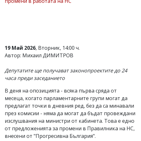
промени в работата на НС
Коментарите
под
статиите
се
въвеждат
от
читателите
и
19 Май 2026
, Вторник, 14:00 ч.
редакцията
Автор: Михаил ДИМИТРОВ
не
носи
отговорност
Депутатите ще получават законопроектите до 24
за
часа преди заседанието
тях!
Ако
В деня на опозицията - всяка първа сряда от
откриете
обиден
месеца, когато парламентарните групи могат да
за
предлагат точки в дневния ред, без да са минавали
вас
през комисии - няма да могат да бъдат провеждани
коментар,
моля
изслушвания на министри от кабинета. Това е едно
сигнализирайте
от предложенията за промени в Правилника на НС,
ни!
внесени от "Прогресивна България".