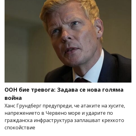
ООН бие тревога: Задава се нова голяма
война
Ханс Грундберг предупреди, че атаките на хусите,
напрежението в Червено море и ударите по
гражданска инфраструктура заплашват крехкото
спокойствие