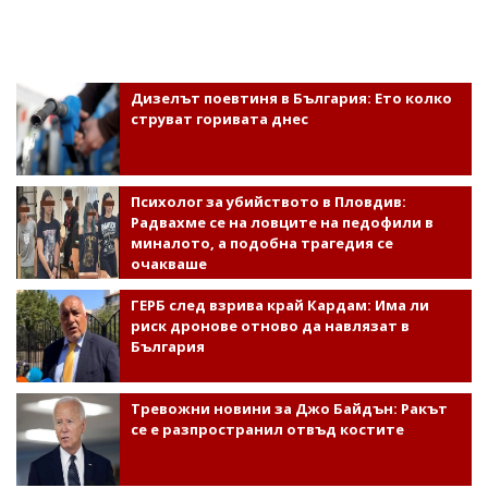
Дизелът поевтиня в България: Ето колко
струват горивата днес
Психолог за убийството в Пловдив:
Радвахме се на ловците на педофили в
миналото, а подобна трагедия се
очакваше
ГЕРБ след взрива край Кардам: Има ли
риск дронове отново да навлязат в
България
Тревожни новини за Джо Байдън: Ракът
се е разпространил отвъд костите