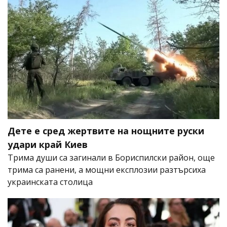
Дете е сред жертвите на нощните руски
удари край Киев
Трима души са загинали в Бориспилски район, още
трима са ранени, а мощни експлозии разтърсиха
украинската столица