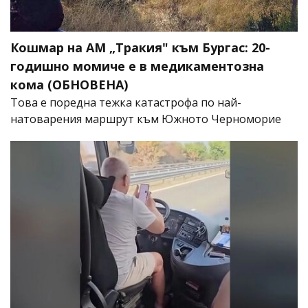
Кошмар на АМ „Тракия" към Бургас: 20-
годишно момиче е в медикаментозна
кома (ОБНОВЕНА)
Това е поредна тежка катастрофа по най-
натоварения маршрут към Южното Черноморие