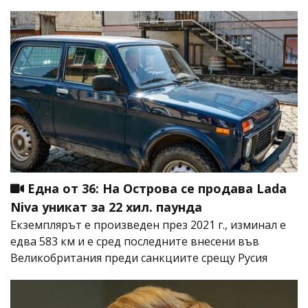
Една от 36: На Острова се продава Lada
Niva уникат за 22 хил. паунда
Екземплярът е произведен през 2021 г., изминал е
едва 583 км и е сред последните внесени във
Великобритания преди санкциите срещу Русия