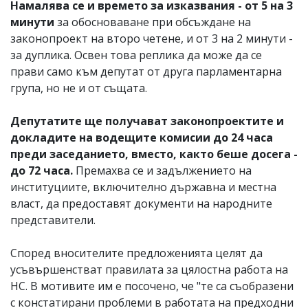
Намалява се и времето за изказвания - от 5 на 3
минути
за обосноваване при обсъждане на
законопроект на второ четене, и от 3 на 2 минути -
за дуплика. Освен това реплика да може да се
прави само към депутат от друга парламентарна
група, но не и от същата.
Депутатите ще получават законопроектите и
докладите на водещите комисии до 24 часа
преди заседанието, вместо, както беше досега -
до 72 часа.
Премахва се и задължението на
институциите, включително държавна и местна
власт, да предоставят документи на народните
представители.
Според вносителите предложенията целят да
усъвършенстват правилата за цялостна работа на
НС. В мотивите им е посочено, че "те са съобразени
с констатирани проблеми в работата на предходни