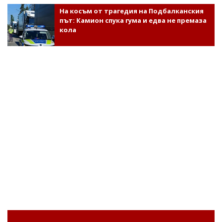
На косъм от трагедия на Подбалканския
път: Камион спука гума и едва не премаза
кола