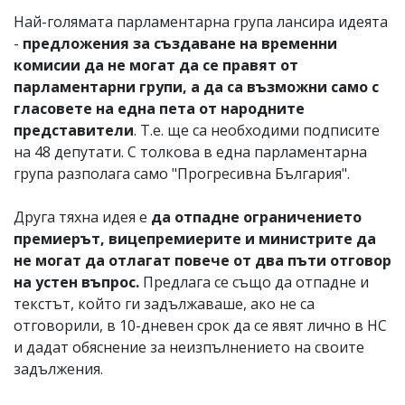
Най-голямата парламентарна група лансира идеята
-
предложения за създаване на временни
комисии да не могат да се правят от
парламентарни групи, а да са възможни само с
гласовете на една пета от народните
представители
. Т.е. ще са необходими подписите
на 48 депутати. С толкова в една парламентарна
група разполага само "Прогресивна България".
Друга тяхна идея е
да отпадне ограничението
премиерът, вицепремиерите и министрите да
не могат да отлагат повече от два пъти отговор
на устен въпрос.
Предлага се също да отпадне и
текстът, който ги задължаваше, ако не са
отговорили, в 10-дневен срок да се явят лично в НС
и дадат обяснение за неизпълнението на своите
задължения.