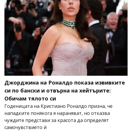
Джорджина на Роналдо показа извивките
си по бански и отвърна на хейтърите:
Обичам тялото си
Годеницата на Кристиано Роналдо призна, че
нападките понякога я нараняват, но отказва
чуждите представи за красота да определят
самочувствието ѝ