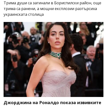
Трима души са загинали в Бориспилски район, още
трима са ранени, а мощни експлозии разтърсиха
украинската столица
Джорджина на Роналдо показа извивките