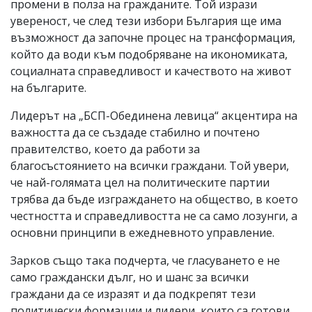
промени в полза на гражданите. Той изрази
увереност, че след тези избори България ще има
възможност да започне процес на трансформация,
който да води към подобряване на икономиката,
социалната справедливост и качеството на живот
на българите.
Лидерът на „БСП-Обединена левица“ акцентира на
важността да се създаде стабилно и почтено
правителство, което да работи за
благосъстоянието на всички граждани. Той увери,
че най-голямата цел на политическите партии
трябва да бъде изграждането на общество, в което
честността и справедливостта не са само лозунги, а
основни принципи в ежедневното управление.
Зарков също така подчерта, че гласуването е не
само граждански дълг, но и шанс за всички
граждани да се изразят и да подкрепят тези
политически формации и лидери, които са готови