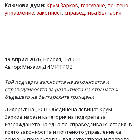
Ключови думи:
Крум Зарков
,
гласуване
,
почтено
Коментарите
управление
,
законност
,
справедлива България
под
статиите
се
въвеждат
от
читателите
и
редакцията
не
19 Април 2026
, Неделя, 15:00 ч.
носи
Автор: Михаил ДИМИТРОВ
отговорност
за
тях!
Той подчерта важността на законността и
Ако
справедливостта за развитието на страната и
откриете
бъдещето на българските граждани
обиден
за
вас
Лидерът на „БСП-Обединена левица“ Крум
коментар,
Зарков изрази категорична подкрепа за
моля
изграждането на една по-справедлива България, в
сигнализирайте
ни!
която законността и почтеното управление са
основни приоритети. След като упражни правото