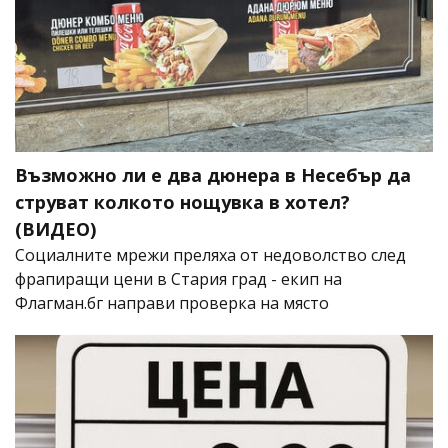
Възможно ли е два дюнера в Несебър да
струват колкото нощувка в хотел?
(ВИДЕО)
Социалните мрежи преляха от недоволство след
фрапиращи цени в Стария град - екип на
Флагман.бг направи проверка на място