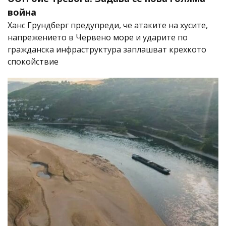
война
Ханс Грундберг предупреди, че атаките на хусите,
напрежението в Червено море и ударите по
гражданска инфраструктура заплашват крехкото
спокойствие