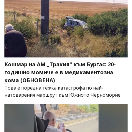
Кошмар на АМ „Тракия" към Бургас: 20-
годишно момиче е в медикаментозна
кома (ОБНОВЕНА)
Това е поредна тежка катастрофа по най-
натоварения маршрут към Южното Черноморие