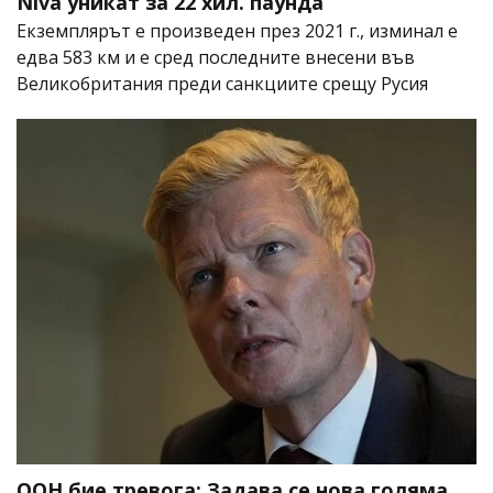
Niva уникат за 22 хил. паунда
Екземплярът е произведен през 2021 г., изминал е
едва 583 км и е сред последните внесени във
Великобритания преди санкциите срещу Русия
ООН бие тревога: Задава се нова голяма