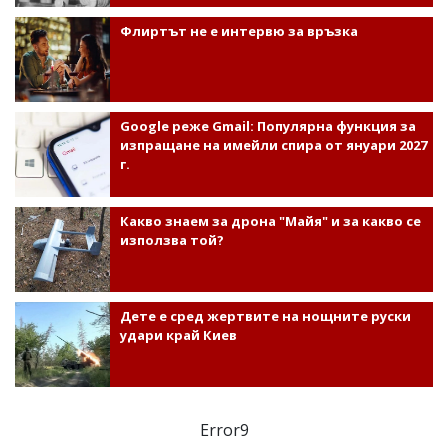
Флиртът не е интервю за връзка
Google реже Gmail: Популярна функция за
изпращане на имейли спира от януари 2027
г.
Какво знаем за дрона "Майя" и за какво се
използва той?
Дете е сред жертвите на нощните руски
удари край Киев
Error9