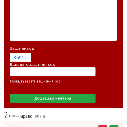
Защитен код:
Въведете защитния код:
Моля, въведете защитния код
2
Коментара по темата