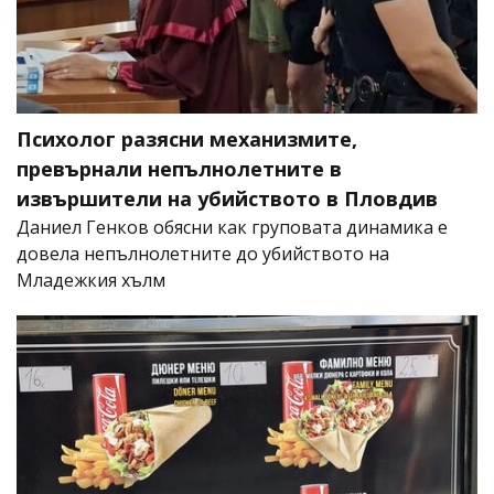
Психолог разясни механизмите,
превърнали непълнолетните в
извършители на убийството в Пловдив
Даниел Генков обясни как груповата динамика е
довела непълнолетните до убийството на
Младежкия хълм