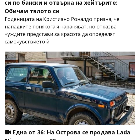
си по бански и отвърна на хейтърите:
Обичам тялото си
Годеницата на Кристиано Роналдо призна, че
нападките понякога я нараняват, но отказва
чуждите представи за красота да определят
самочувствието ѝ
Една от 36: На Острова се продава Lada