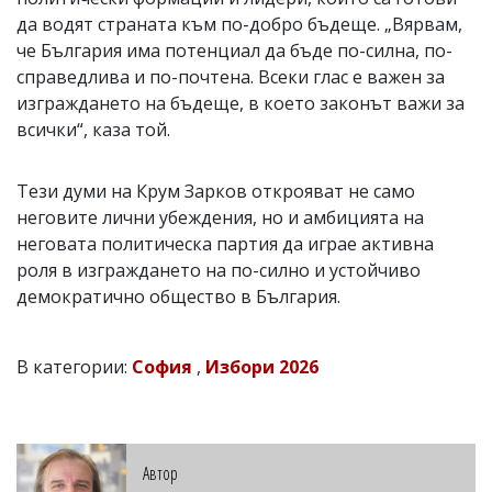
да водят страната към по-добро бъдеще. „Вярвам,
че България има потенциал да бъде по-силна, по-
справедлива и по-почтена. Всеки глас е важен за
изграждането на бъдеще, в което законът важи за
всички“, каза той.
Тези думи на Крум Зарков открояват не само
неговите лични убеждения, но и амбицията на
неговата политическа партия да играе активна
роля в изграждането на по-силно и устойчиво
демократично общество в България.
В категории:
София
,
Избори 2026
Автор