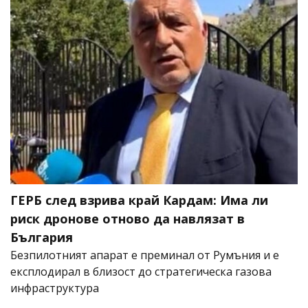
ГЕРБ след взрива край Кардам: Има ли
риск дронове отново да навлязат в
България
Безпилотният апарат е преминал от Румъния и е
експлодирал в близост до стратегическа газова
инфраструктура