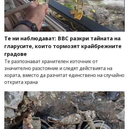
Те ни наблюдават: BBC разкри тайната на
гларусите, които тормозят крайбрежните
градове
Те разпознават хранителен източник от
значително разстояние и следят действията на
хората, вместо да разчитат единствено на случайно
открита храна