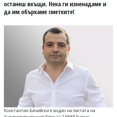
УКРАЙНА
останеш вкъщи. Нека ги изненадаме и
СПОРТ
да им объркаме сметките!
РАЗСЛЕДВАНЕ
БИЗНЕС
ЮГ
Управители:
Веселин
Василев,
email:
v.vasilev@flagman.bg
Катя
Касабова,
еmail:
k.kassabova@flagman.bg
Главен
редактор:
Иван
Колев,
email:
Константин Бачийски е водач на листата на
office@flagman.bg
Антикорупционния блок за 2 МИР Бургас