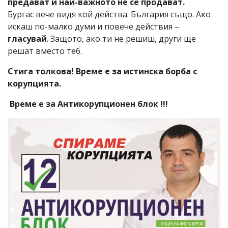
предават и най-важното не се продават.
Бургас вече видя кой действа. България също. Ако
искаш по-малко думи и повече действия –
гласувай
. Защото, ако ти не решиш, други ще
решат вместо теб.
Стига толкова! Време е за истинска борба с
корупцията.
Време е за Антикорупционен блок !!!