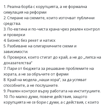
1. Реална борба с корупцията, а не формална
симулация на реформи
2. Спиране на схемите, които източват публични
средства.
3. По-евтина и по-чиста храна чрез реален контрол
и проверки
4. Бизнес без рекет и натиск
5. Разбиване на олигархичните схеми и
зависимости.
6. Проверки, които стигат до край, а не до „липса на
доказателства“
7. Пари от бюджета за решаване проблемите на
хората, а не за обръчите от фирми
8. Край на модела „наши хора“, за да успяват
способните, а не послушните.
9. Реален контрол върху работата на институциите.
10. По-малко думи, повече действия, защото
корупцията не се бори с думи, а с действия, с които