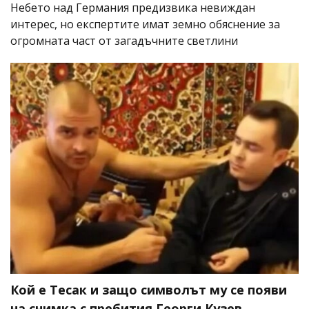
Небето над Германия предизвика невиждан
интерес, но експертите имат земно обяснение за
огромната част от загадъчните светлини
Кой е Тесак и защо символът му се появи
на снимка с пребития Георги Кузев