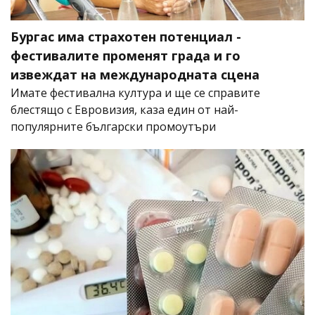
Бургас има страхотен потенциал -
фестивалите променят града и го
извеждат на международната сцена
Имате фестивална култура и ще се справите
блестящо с Евровизия, каза един от най-
популярните български промоутъри