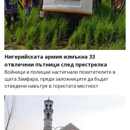
Нигерийската армия измъкна 33
отвлечени пътници след престрелка
Войници и полицаи настигнали похитителите в
щата Замфара, преди заложниците да бъдат
отведени навътре в гористата местност