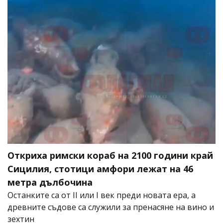
Откриха римски кораб на 2100 години край
Сицилия, стотици амфори лежат на 46
метра дълбочина
Останките са от II или I век преди новата ера, а
древните съдове са служили за пренасяне на вино и
зехтин