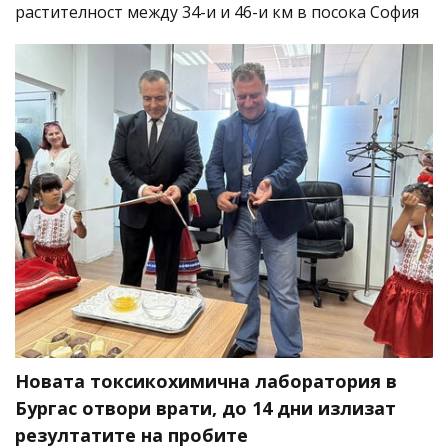
растителност между 34-и и 46-и км в посока София
Новата токсикохимична лаборатория в
Бургас отвори врати, до 14 дни излизат
резултатите на пробите