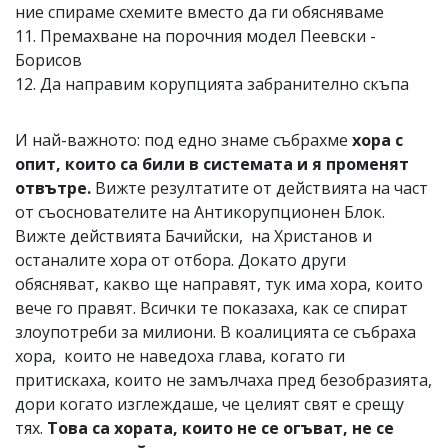
ние спираме схемите вместо да ги обясняваме
11. Премахване на порочния модел Пеевски -
Борисов
12. Да направим корупцията забранително скъпа
И най-важното: под едно знаме събрахме
хора с
опит, които са били в системата и я променят
отвътре.
Вижте резултатите от действията на част
от съоснователите на Антикорупционен Блок.
Вижте действията Бачийски, на Христанов и
останалите хора от отбора. Докато други
обясняват, какво ще направят, тук има хора, които
вече го правят. Всички те показаха, как се спират
злоупотреби за милиони. В коалицията се събраха
хора, които не наведоха глава, когато ги
притискаха, които не замълчаха пред безобразията,
дори когато изглеждаше, че целият свят е срещу
тях.
Това са хората, които не се огъват, не се