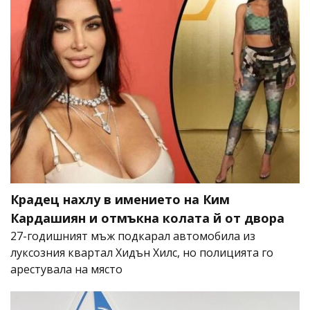
Крадец нахлу в имението на Ким
Кардашиян и отмъкна колата й от двора
27-годишният мъж подкарал автомобила из
луксозния квартал Хидън Хилс, но полицията го
арестувала на място