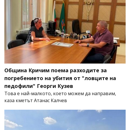
Община Кричим поема разходите за
погребението на убития от "ловците на
педофили" Георги Кузев
Това е най-малкото, което можем да направим,
каза кметът Атанас Калчев