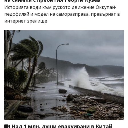
Историята води към руското движение Оккупай-
педофиляй и модел на саморазправа, превърнат в
интернет зрелище
Над 1 млн. души евакуирани в Китай,