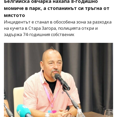
Белгийска овчарка нахапа 8-годишно
момиче в парк, а стопанинът си тръгна от
мястото
Инцидентът е станал в обособена зона за разходка
на кучета в Стара Загора, полицията откри и
задържа 74-годишния собственик