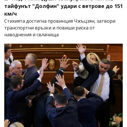
тайфунът "Долфин" удари с ветрове до 151
км/ч
Стихията достигна провинция Чжъцзян, затвори
транспортни връзки и повиши риска от
наводнения и свлачища