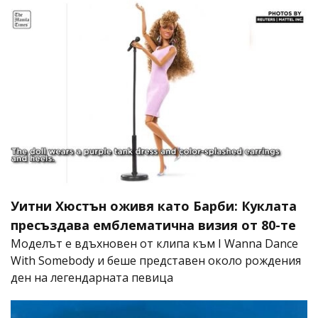
Уитни Хюстън оживя като Барби: Куклата
пресъздава емблематична визия от 80-те
Моделът е вдъхновен от клипа към I Wanna Dance
With Somebody и беше представен около рождения
ден на легендарната певица