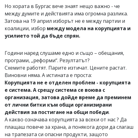
Но хората в Бургас вече знаят нещо важно - че
между думите и действията има огромна разлика.
Затова на 19 април изборът не е между партии и
коалиции, избор
между модела на корупцията и
усилието той да бъде спрян.
Години наред слушаме едно и също – обещания,
програми, „реформи“. Резултатът?
Схемите работят. Парите изтичат. Цените растат.
Виновни няма. А истината е проста:
Корупцията не е отделен проблем - корупцията
е система. А срещу система се воюва с
организация, затова дойде време да преминем
от лични битки към общи организирани
действия за постигане на общи победи
.
А какво означава корупцията за всеки от нас ? Да
плащаш повече за храна, а понякога дори да слагаш
на трапезата си опасни продукти, защото