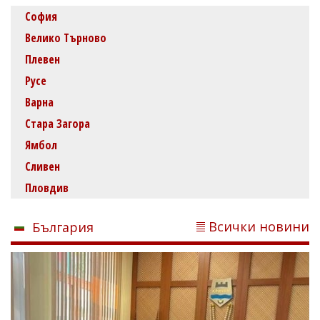
София
Велико Търново
Плевен
Русе
Варна
Стара Загора
Ямбол
Сливен
Пловдив
Всички новини
България