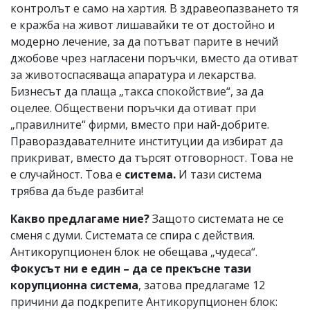
контролът е само на хартия. В здравеопазването тя
е кражба на живот лишавайки те от достойно и
модерно лечение, за да потъват парите в нечий
джобове чрез нагласени поръчки, вместо да отиват
за животоспасяваща апаратура и лекарства.
Бизнесът да плаща „такса спокойствие“, за да
оцелее. Обществени поръчки да отиват при
„правилните“ фирми, вместо при най-добрите.
Правораздавателните институции да избират да
прикриват, вместо да търсят отговорност. Това не
е случайност. Това е
система.
И тази система
трябва да бъде разбита!
Какво предлагаме ние?
Защото системата не се
сменя с думи. Системата се спира с действия.
Антикорупционен блок не обещава „чудеса“.
Фокусът ни е един – да се прекъсне тази
корупционна система
, затова предлагаме 12
причини да подкрепите Антикорупционен блок: