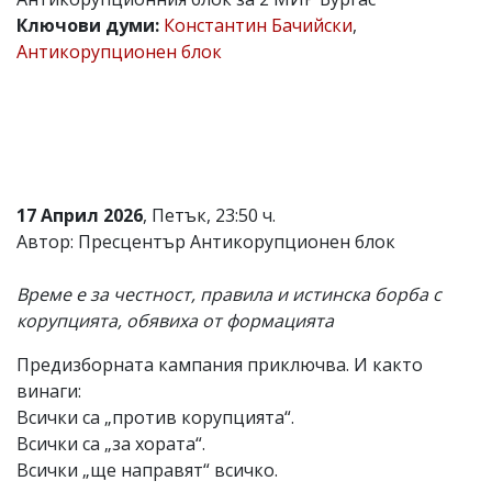
Ключови думи:
Константин Бачийски
,
Коментарите
под
Антикорупционен блок
статиите
се
въвеждат
от
читателите
и
редакцията
не
17 Април 2026
, Петък, 23:50 ч.
носи
Автор: Пресцентър Антикорупционен блок
отговорност
за
тях!
Време е за честност, правила и истинска борба с
Ако
корупцията, обявиха от формацията
откриете
обиден
за
Предизборната кампания приключва. И както
вас
винаги:
коментар,
Всички са „против корупцията“.
моля
сигнализирайте
Всички са „за хората“.
ни!
Всички „ще направят“ всичко.