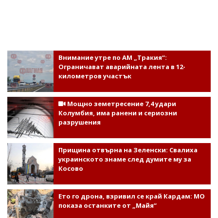
Внимание утре по АМ „Тракия“:
Ограничават аварийната лента в 12-
километров участък
Мощно земетресение 7,4 удари
Колумбия, има ранени и сериозни
разрушения
Прищина отвърна на Зеленски: Свалиха
украинското знаме след думите му за
Косово
Ето го дрона, взривил се край Кардам: МО
показа останките от „Майя“