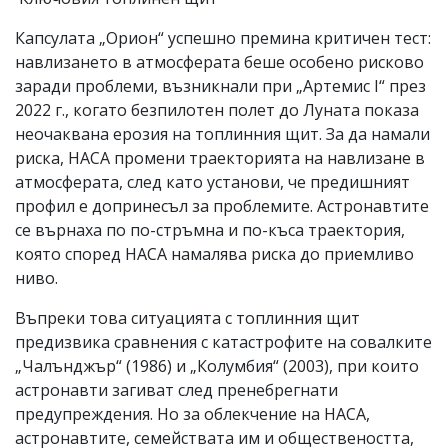
Капсулата „Орион“ успешно премина критичен тест:
навлизането в атмосферата беше особено рисково
заради проблеми, възникнали при „Артемис I“ през
2022 г., когато безпилотен полет до Луната показа
неочаквана ерозия на топлинния щит. За да намали
риска, НАСА промени траекторията на навлизане в
атмосферата, след като установи, че предишният
профил е допринесъл за проблемите. Астронавтите
се върнаха по по-стръмна и по-къса траектория,
която според НАСА намалява риска до приемливо
ниво.
Въпреки това ситуацията с топлинния щит
предизвика сравнения с катастрофите на совалките
„Чалънджър“ (1986) и „Колумбия“ (2003), при които
астронавти загиват след пренебрегнати
предупреждения. Но за облекчение на НАСА,
астронавтите, семействата им и обществеността,