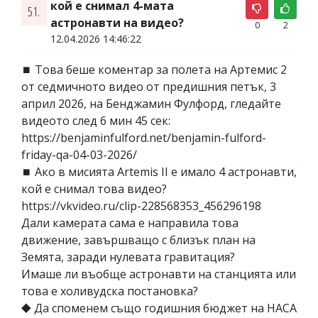
кой е снимал 4-мата
51.
астронавти на видео?
0
2
12.04.2026 14:46:22
⏹ Това беше коментар за полета на Артемис 2
от седмичното видео от предишния петък, 3
април 2026, на Бенджамин Фулфорд, гледайте
видеото след 6 мин 45 сек:
https://benjaminfulford.net/benjamin-fulford-
friday-qa-04-03-2026/
⏹ Ако в мисията Artemis II е имало 4 астронавти,
кой е снимал това видео?
https://vkvideo.ru/clip-228568353_456296198
Дали камерата сама е направила това
движение, завършващо с близък план на
Земята, заради нулевата гравитация?
Имаше ли въобще астронавти на станцията или
това е холивудска постановка?
⯁ Да споменем също годишния бюджет на НАСА