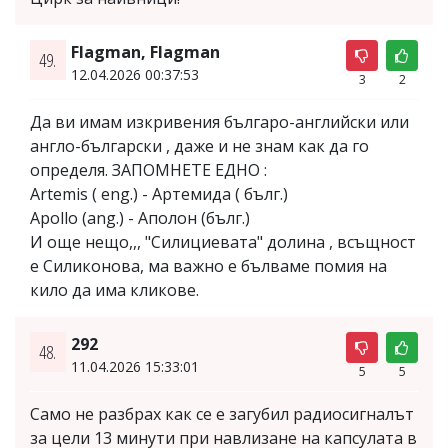
Flagman, Flagman
49.
12.04.2026 00:37:53
3
2
Да ви имам изкривения българо-английски или
англо-български , даже и не знам как да го
определя. ЗАПОМНЕТЕ ЕДНО :
Аrtemis ( еng.) - Артемида ( бълг.)
Apollo (ang.) - Аполон (бълг.)
И още нещо,,, "Силициевата" долина , всъщност
е Силиконова, ма важно е бълваме помия на
кило да има кликове.
292
48.
11.04.2026 15:33:01
5
5
Само не разбрах как се е загубил радиосигналът
за цели 13 минути при навлизане на капсулата в