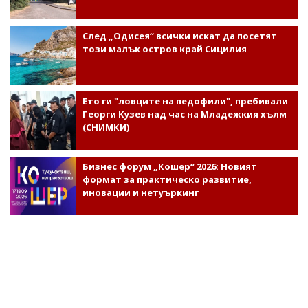
След „Одисея“ всички искат да посетят
този малък остров край Сицилия
Ето ги "ловците на педофили", пребивали
Георги Кузев над час на Младежкия хълм
(СНИМКИ)
Бизнес форум „Кошер“ 2026: Новият
формат за практическо развитие,
иновации и нетуъркинг