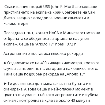
Спасителният кораб USS John P. Murtha очакваше
пристигането на екипажа край бреговете на Сан
Диего, заедно с ескадрила военни самолети и
хеликоптери.
Последният път, когато НАСА и Министерството на
отбраната се обединиха за връщане на лунен
екипаж, беше за "Аполо 17" през 1972 г.
Астронавтите поставиха няколко рекорда:
►Отдалечиха се на 400 хиляди километра, което се
случва за първи път в историята на човечеството.
Така беше подобрен рекорда на „Аполо 13“.
►Те достигнаха до тъмната част на Луната и я
сканираха. А това беше и най-опасния момент в
цялото пътуване, тъй като астронавтите изгубиха
сигнал с контролната кула за около 40 минути.