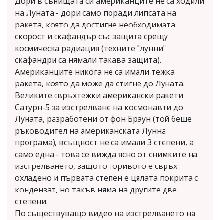
Дори в сънищата си американците не са ходили
на Луната - дори само поради липсата на
ракета, която да достигне необходимата
скорост и скафандър със защита срещу
космическа радиация (техните "лунни"
скафандри са нямали такава защита).
Американците никога не са имали тежка
ракета, която да може да стигне до Луната.
Великите свръхтежки американски ракети
Сатурн-5 за изстрелване на космонавти до
Луната, разработени от фон Браун (той беше
ръководител на американската Лунна
програма), всъщност не са имали 3 степени, а
само една - това се вижда ясно от снимките на
изстрелването, защото горивото е свръх
охладено и първата степен е цялата покрита с
кондензат, но такъв няма на другите две
степени.
По съществуващо видео на изстрелването на