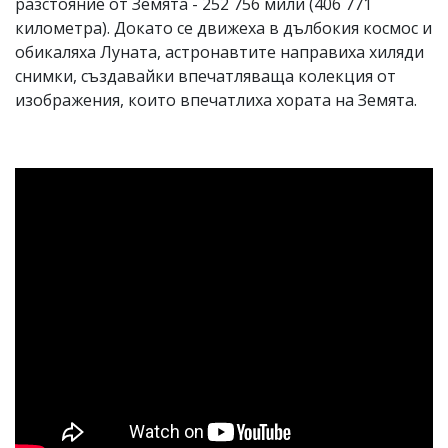
разстояние от Земята - 252 756 мили (406 771
километра). Докато се движеха в дълбокия космос и
обикаляха Луната, астронавтите направиха хиляди
снимки, създавайки впечатляваща колекция от
изображения, които впечатлиха хората на Земята.