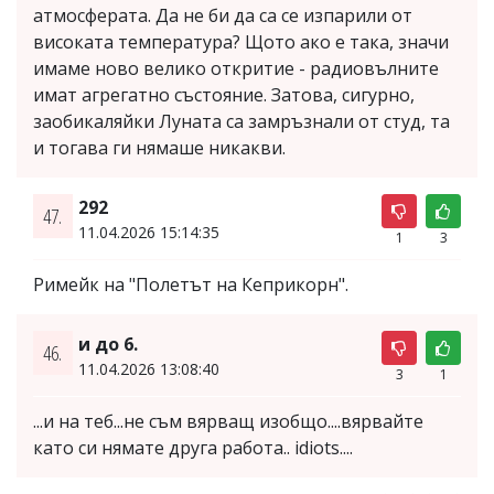
атмосферата. Да не би да са се изпарили от
високата температура? Щото ако е така, значи
имаме ново велико откритие - радиовълните
имат агрегатно състояние. Затова, сигурно,
заобикаляйки Луната са замръзнали от студ, та
и тогава ги нямаше никакви.
292
47.
11.04.2026 15:14:35
1
3
Римейк на "Полетът на Кеприкорн".
и до 6.
46.
11.04.2026 13:08:40
3
1
...и на теб...не съм вярващ изобщо....вярвайте
като си нямате друга работа.. idiots....