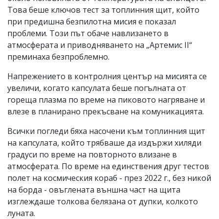
Това беше ключов тест за топлинния щит, който
при предишна безпилотна мисия е показал
проблеми. Този път обаче навлизането в
атмосферата и приводняването на „Артемис II“
преминаха безпроблемно.
Напрежението в контролния център на мисията се
увеличи, когато капсулата беше погълната от
гореща плазма по време на пиковото нагряване и
влезе в планирано прекъсване на комуникацията.
Всички погледи бяха насочени към топлинния щит
на капсулата, който трябваше да издържи хиляди
градуси по време на повторното влизане в
атмосферата. По време на единствения друг тестов
полет на космическия кораб - през 2022 г., без никой
на борда - овъглената външна част на щита
изглеждаше толкова белязана от дупки, колкото
луната.