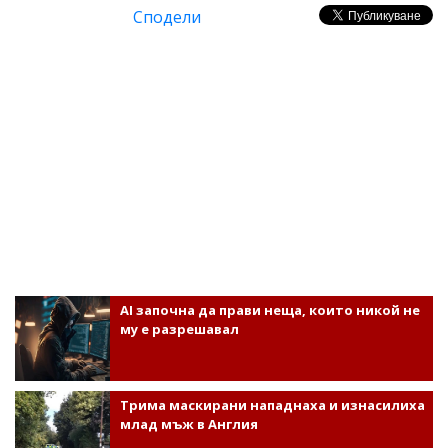
Сподели
AI започна да прави неща, които никой не
му е разрешавал
Трима маскирани нападнаха и изнасилиха
млад мъж в Англия