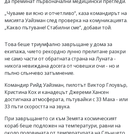
да преминат първоначални медицински прегледи.
„Чуваме ви ясно и отчетливо“, каза командирът на
мисията Уайзман след проверка на комуникацията.
„Какво пътуване! Стабилни сме“, добави той.
Това беше триумфално завръщане у дома за
екипажа, чието рекордно лунно прелитане разкри
не само части от обратната страна на Луната -
никога невиждана досега от човешки очи - но и
пълно слънчево затъмнение.
Командир Рийд Уайзман, пилотът Виктор Глоувър,
Кристина Кох и канадецът Джереми Хансен
достигнаха атмосферата, пътувайки с 33 Маха - или
33 пъти скоростта на звука.
При завръщането си към Земята космическият
кораб беше подложен на температури, равни на
около половината от температурата на Слънцето.