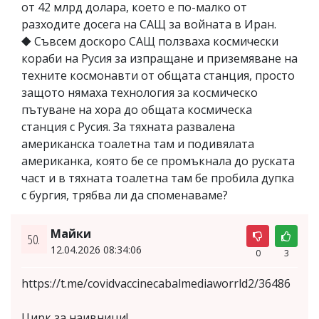
от 42 млрд долара, което е по-малко от
разходите досега на САЩ за войната в Иран.
⯁ Съвсем доскоро САЩ ползваха космически
кораби на Русия за изпращане и приземяване на
техните космонавти от общата станция, просто
защото нямаха технология за космическо
пътуване на хора до общата космическа
станция с Русия. За тяхната развалена
американска тоалетна там и подивялата
американка, която бе се промъкнала до руската
част и в тяхната тоалетна там бе пробила дупка
с бургия, трябва ли да споменаваме?
Майки
50.
12.04.2026 08:34:06
0
3
https://t.me/covidvaccinecabalmediaworrld2/36486
Цирк за наивници!