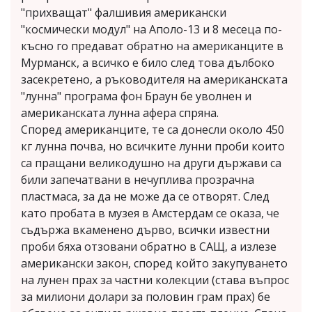
"прихващат" фалшивия американски
"космически модул" на Аполо-13 и 8 месеца по-
късно го предават обратно на американците в
Мурманск, а всичко е било след това дълбоко
засекретено, а ръководителя на американската
"лунна" програма фон Браун бе уволнен и
американската лунна афера спряна.
Според американците, те са донесли около 450
кг лунна почва, но всичките лунни проби които
са пращани великодушно на други държави са
били запечатвани в нечуплива прозрачна
пластмаса, за да не може да се отворят. След
като пробата в музея в Амстердам се оказа, че
съдържа вкаменено дърво, всички известни
проби бяха отзовани обратно в САЩ, а излезе
американски закон, според който закупуването
на лунен прах за частни колекции (става въпрос
за милиони долари за половин грам прах) бе