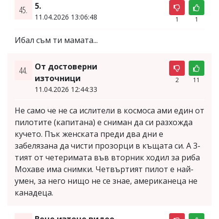
5.
45.
11.04.2026 13:06:48
1
1
Ибал съм ти мамата...
От достоверни
44.
източници
2
11
11.04.2026 12:44:33
Не само че не са ислители в космоса ами един от
пилотите (капитана) е сниман да си разхожда
кучето. Пък женската преди два дни е
забелязана да чисти прозорци в къщата си. А 3-
тият от четеримата във вторник ходил за риба
Мохаве има снимки. Четвъртият пилот е най-
умен, за него нищо не се знае, американеца не
канадеца.