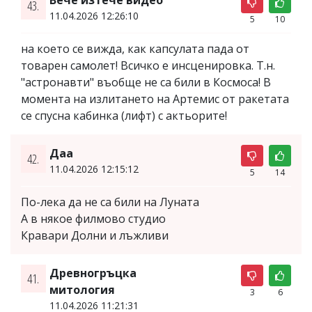
Вече изтече видео
43.
11.04.2026 12:26:10
5
10
на което се вижда, как капсулата пада от
товарен самолет! Всичко е инсценировка. Т.н.
"астронавти" въобще не са били в Космоса! В
момента на излитането на Артемис от ракетата
се спусна кабинка (лифт) с актьорите!
Даа
42.
11.04.2026 12:15:12
5
14
По-лека да не са били на Луната
А в някое филмово студио
Кравари Долни и лъжливи
Древногръцка
41.
митология
3
6
11.04.2026 11:21:31