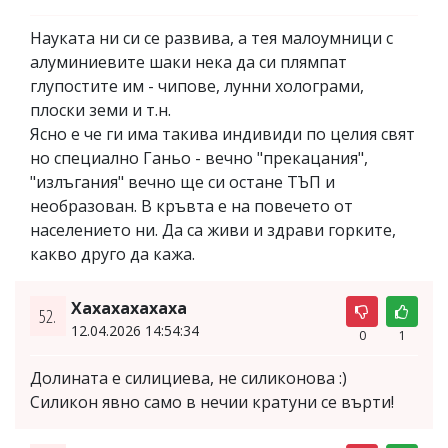
Науката ни си се развива, а тея малоумници с
алуминиевите шаки нека да си плямпат
глупостите им - чипове, лунни холограми,
плоски земи и т.н.
Ясно е че ги има такива индивиди по целия свят
но специално Ганьо - вечно "прекацания",
"излъгания" вечно ще си остане ТЪП и
необразован. В кръвта е на повечето от
населението ни. Да са живи и здрави горките,
какво друго да кажа.
Хахахахахаха
52.
12.04.2026 14:54:34
0
1
Долината е силициева, не силиконова :)
Силикон явно само в нечии кратуни се върти!