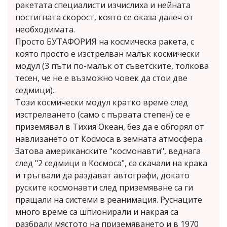
ракетата специалисти изчислиха и нейната
постигната скорост, която се оказа далеч от
необходимата.
Просто БУТАФОРИЯ на космическа ракета, с
която просто е изстрелван малък космически
модул (3 пъти по-малък от съветските, толкова
тесен, че не е възможно човек да стои две
седмици).
Този космически модул кратко време след
изстрелването (само с първата степен) се е
приземявал в Тихия Океан, без да е обгорял от
навлизането от Космоса в земната атмосфера.
Затова американските "космонавти", веднага
след "2 седмици в Космоса", са скачали на крака
и тръгвали да раздават автографи, докато
руските космонавти след приземяване са ги
пращали на системи в реанимация. Руснаците
много време са шпионирали и накрая са
разбрали мястото на приземяването и в 1970