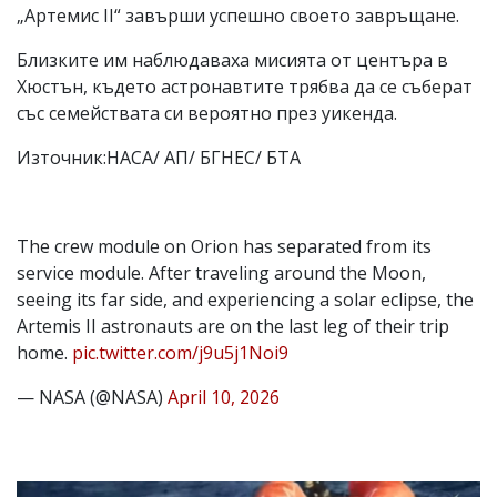
„Артемис II“ завърши успешно своето завръщане.
Близките им наблюдаваха мисията от центъра в
Хюстън, където астронавтите трябва да се съберат
със семействата си вероятно през уикенда.
Източник:НАСА/ АП/ БГНЕС/ БТА
The crew module on Orion has separated from its
service module. After traveling around the Moon,
seeing its far side, and experiencing a solar eclipse, the
Artemis II astronauts are on the last leg of their trip
home.
pic.twitter.com/j9u5j1Noi9
— NASA (@NASA)
April 10, 2026