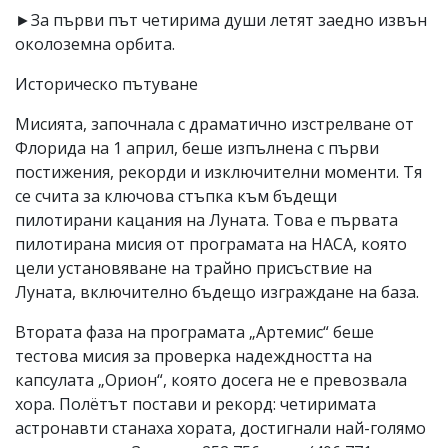
►За първи път четирима души летят заедно извън
околоземна орбита.
Историческо пътуване
Мисията, започнала с драматично изстрелване от
Флорида на 1 април, беше изпълнена с първи
постижения, рекорди и изключителни моменти. Тя
се счита за ключова стъпка към бъдещи
пилотирани кацания на Луната. Това е първата
пилотирана мисия от програмата на НАСА, която
цели установяване на трайно присъствие на
Луната, включително бъдещо изграждане на база.
Втората фаза на програмата „Артемис“ беше
тестова мисия за проверка надеждността на
капсулата „Орион“, която досега не е превозвала
хора. Полётът постави и рекорд: четиримата
астронавти станаха хората, достигнали най-голямо