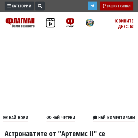
КАТЕГОРИИ
ВАШИЯТ СИГНАЛ
ПРОМО
НОВИНИТЕ
ДНЕС: 62
ЗОНА
ИЗБОРИ
2026
ПРАКТИЧНО
КУЛТУРА
ЗДРАВЕ
ПОЛИТИКА
ОБЩИНИ
ОБЩЕСТВО
ЛАЙФСТАЙЛ
НАЙ-НОВИ
НАЙ-ЧЕТЕНИ
НАЙ-КОМЕНТИРАНИ
ВОЙНАТА
В
Астронавтите от "Артемис II" се