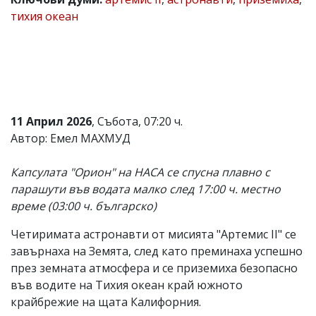
тихия океан
Коментарите
под
статиите
се
въвеждат
от
читателите
и
редакцията
11 Април 2026
, Събота, 07:20 ч.
не
Автор: Емел МАХМУД
носи
отговорност
за
Капсулата "Орион" на НАСА се спусна плавно с
тях!
парашути във водата малко след 17:00 ч. местно
Ако
време (03:00 ч. българско)
откриете
обиден
за
Четиримата астронавти от мисията "Артемис II" се
вас
завърнаха на Земята, след като преминаха успешно
коментар,
през земната атмосфера и се приземиха безопасно
моля
сигнализирайте
във водите на Тихия океан край южното
ни!
крайбрежие на щата Калифорния.