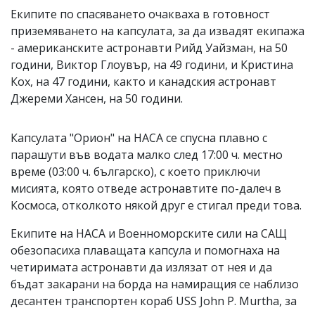
Екипите по спасяването очакваха в готовност
приземяването на капсулата, за да извадят екипажа
- американските астронавти Рийд Уайзман, на 50
години, Виктор Глоувър, на 49 години, и Кристина
Кох, на 47 години, както и канадския астронавт
Джереми Хансен, на 50 години.
Капсулата "Орион" на НАСА се спусна плавно с
парашути във водата малко след 17:00 ч. местно
време (03:00 ч. българско), с което приключи
мисията, която отведе астронавтите по-далеч в
Космоса, отколкото някой друг е стигал преди това.
Екипите на НАСА и Военноморските сили на САЩ
обезопасиха плаващата капсула и помогнаха на
четиримата астронавти да излязат от нея и да
бъдат закарани на борда на намиращия се наблизо
десантен транспортен кораб USS John P. Murtha, за