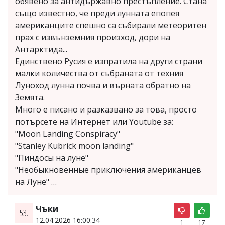
обявено за антидържавно престъпление. Стана
също известно, че преди лунната епопея
американците спешно са събирали метеоритен
прах с извънземния произход, дори на
Антарктида...
Единствено Русия е изпратила на други страни
малки количества от събраната от техния
Луноход лунна почва и върната обратно на
Земята.
Много е писано и разказвано за това, просто
потърсете на Интернет или Youtube за:
"Moon Landing Conspiracy"
"Stanley Kubrick moon landing"
"Пиндосы на луне"
"Необыкновенные приключения американцев
на Луне" …
Чъки
53.
12.04.2026 16:00:34
1
17