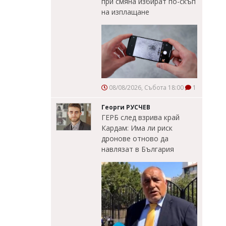
при смяна избират по-скъп
на изплащане
08/08/2026, Събота 18:00
1
Георги РУСЧЕВ
ГЕРБ след взрива край
Кардам: Има ли риск
дронове отново да
навлязат в България