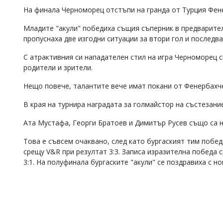
На финала Черноморец отстъпи на гранда от Турция Фене
Коментарите
под
Младите "акули" победиха същия съперник в предварител
статиите
се
пропуснаха две изгодни ситуации за втори гол и последв
въвеждат
от
С атрактивния си нападателен стил на игра Черноморец 
читателите
родители и зрители.
и
редакцията
Нещо повече, талантите вече имат покани от Фенербахче
не
носи
В края на турнира наградата за голмайстор на състезан
отговорност
за
Ата Мустафа, Георги Братоев и Димитър Русев също са н
тях!
Ако
Това е съвсем очаквано, след като бургаският тим побед
откриете
срещу V&R при резултат 3:3. Записа изразителна победа с
обиден
3:1. На полуфинала бургаските "акули" се поздравиха с нов
за
вас
коментар,
моля
сигнализирайте
ни!