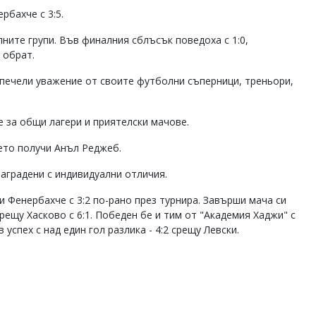
рбахче с 3:5.
ните групи. Във финалния сблъсък поведоха с 1:0,
а обрат.
спечели уважение от своите футболни съперници, треньори,
 за общи лагери и приятелски мачове.
ието получи Анъл Реджеб.
аградени с индивидуални отличия.
и Фенербахче с 3:2 по-рано през турнира. Завърши мача си
рещу Хасково с 6:1. Победен бе и тим от "Академия Хаджи" с
 успех с над един гол разлика - 4:2 срещу Левски.