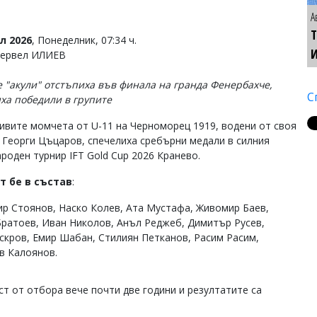
А
Т
л 2026
, Понеделник, 07:34 ч.
Тервел ИЛИЕВ
 "акули" отстъпиха във финала на гранда Фенербахче,
С
яха победили в групите
ивите момчета от U-11 на Черноморец 1919, водени от своя
 Георги Цъцаров, спечелиха сребърни медали в силния
роден турнир IFT Gold Cup 2026 Кранево.
т бе в състав
:
р Стоянов, Наско Колев, Ата Мустафа, Живомир Баев,
Братоев, Иван Николов, Анъл Реджеб, Димитър Русев,
скров, Емир Шабан, Стилиян Петканов, Расим Расим,
в Калоянов.
аст от отбора вече почти две години и резултатите са