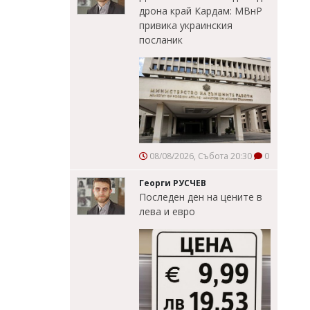
дрона край Кардам: МВнР
привика украинския
посланик
08/08/2026, Събота 20:30
0
Георги РУСЧЕВ
Последен ден на цените в
лева и евро