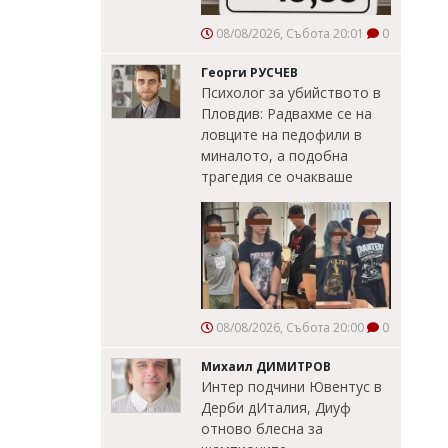
08/08/2026, Събота 20:01
0
Георги РУСЧЕВ
Психолог за убийството в
Пловдив: Радвахме се на
ловците на педофили в
миналото, а подобна
трагедия се очакваше
08/08/2026, Събота 20:00
0
Михаил ДИМИТРОВ
Интер подчини Ювентус в
Дерби дИталия, Диуф
отново блесна за