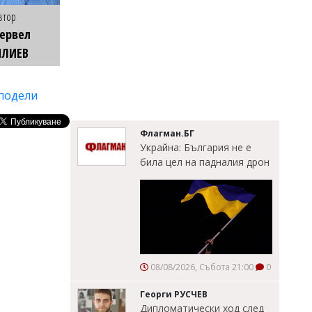
втор
ервел
ИЛИЕВ
подели
Флагман.БГ
Украйна: България не е
била цел на падналия дрон
08/08/2026, Събота 21:00
0
Георги РУСЧЕВ
Дипломатически ход след