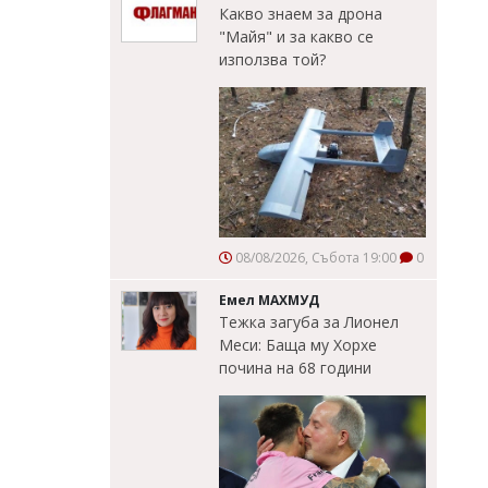
Какво знаем за дрона
"Майя" и за какво се
използва той?
08/08/2026, Събота 19:00
0
Емел МАХМУД
Тежка загуба за Лионел
Меси: Баща му Хорхе
почина на 68 години