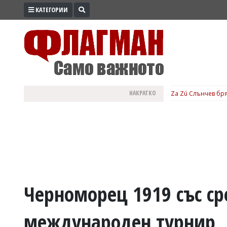
КАТЕГОРИИ
ПРОМО
ЗОНА
ИЗБОРИ
2026
ПРАКТИЧНО
НАКРАТКО
Za Zú Слънчев бря
КУЛТУРА
ЗДРАВЕ
ПОЛИТИКА
ОБЩИНИ
ОБЩЕСТВО
ЛАЙФСТАЙЛ
Черноморец 1919 със с
ВОЙНАТА
международен турнир
В