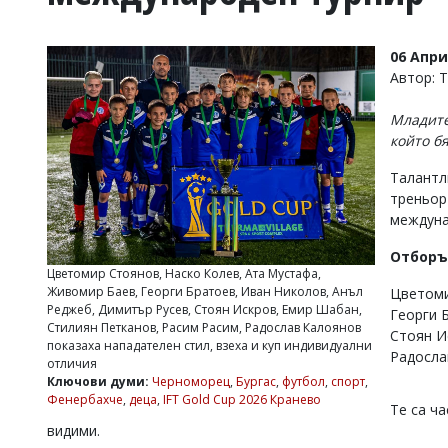
УКРАЙНА
СПОРТ
06 Апри
РАЗСЛЕДВАНЕ
Автор: 
БИЗНЕС
Младите
ЮГ
който б
Талантл
Управители:
треньор
Веселин
Василев,
междуна
email:
v.vasilev@flagman.bg
Отборъ
Катя
Цветомир Стоянов, Наско Колев, Ата Мустафа,
Касабова,
Живомир Баев, Георги Братоев, Иван Николов, Анъл
Цветоми
еmail:
k.kassabova@flagman.bg
Реджеб, Димитър Русев, Стоян Искров, Емир Шабан,
Георги 
Стилиян Петканов, Расим Расим, Радослав Калоянов
Стоян И
Главен
показаха нападателен стил, взеха и куп индивидуални
Радосла
редактор:
отличия
Иван
Ключови думи:
Черноморец
,
Бургас
,
футбол
,
спорт
,
Колев,
Фенербахче
,
деца
,
IFT Gold Cup 2026 Кранево
Те са ч
email:
видими.
office@flagman.bg