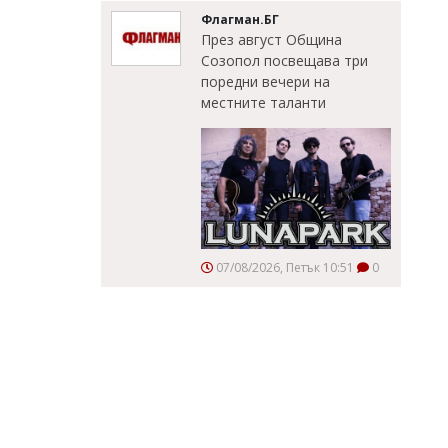
Флагман.БГ
През август Община
Созопол посвещава три
поредни вечери на
местните таланти
07/08/2026, Петък 10:51
0