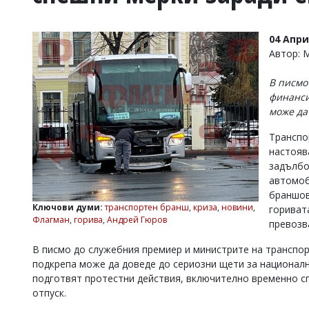
УКРАЙНА
СПОРТ
04 Апри
РАЗСЛЕДВАНЕ
Автор:
БИЗНЕС
В писмо
ЮГ
финанси
може да
Управители:
Транспо
Веселин
Василев,
настояв
email:
задълбо
v.vasilev@flagman.bg
автомоб
Катя
браншов
Касабова,
Ключови думи:
транспортен бранш
,
криза
,
новини
,
гориват
еmail:
k.kassabova@flagman.bg
Флагман
,
горива
,
Андрей Гюров
превозв
Главен
В писмо до служебния премиер и министрите на транспор
редактор:
Иван
подкрепа може да доведе до сериозни щети за национал
Колев,
подготвят протестни действия, включително временно сп
email:
отпуск.
office@flagman.bg