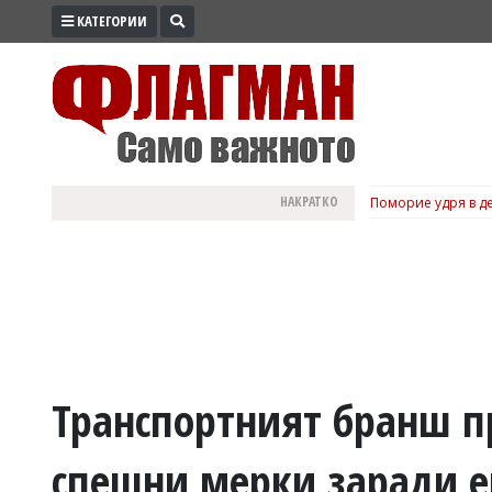
КАТЕГОРИИ
ПРОМО
ЗОНА
ИЗБОРИ
2026
ПРАКТИЧНО
НАКРАТКО
Поморие удря в де
КУЛТУРА
ЗДРАВЕ
ПОЛИТИКА
ОБЩИНИ
ОБЩЕСТВО
ЛАЙФСТАЙЛ
Транспортният бранш пр
ВОЙНАТА
спешни мерки заради е
В