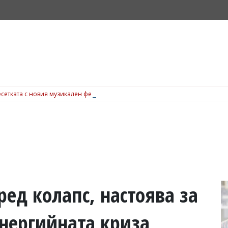
сетката с новия музикален фестивал Sunset port, вижте подробности
ед колапс, настоява за
нергийната криза