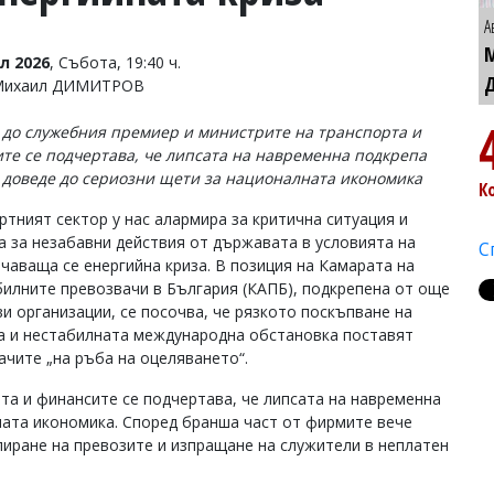
А
л 2026
, Събота, 19:40 ч.
 Михаил ДИМИТРОВ
 до служебния премиер и министрите на транспорта и
те се подчертава, че липсата на навременна подкрепа
 доведе до сериозни щети за националната икономика
К
ртният сектор у нас алармира за критична ситуация и
а за незабавни действия от държавата в условията на
С
чаваща се енергийна криза. В позиция на Камарата на
илните превозвачи в България (КАПБ), подкрепена от още
и организации, се посочва, че рязкото поскъпване на
а и нестабилната международна обстановка поставят
ачите „на ръба на оцеляването“.
та и финансите се подчертава, че липсата на навременна
ната икономика. Според бранша част от фирмите вече
иране на превозите и изпращане на служители в неплатен