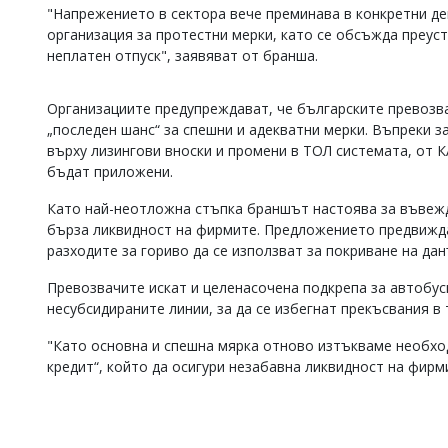
"Напрежението в сектора вече преминава в конкретни де
Коментарите
организация за протестни мерки, като се обсъжда преуст
под
неплатен отпуск", заявяват от бранша.
статиите
се
въвеждат
Организациите предупреждават, че българските превозва
от
„последен шанс“ за спешни и адекватни мерки. Въпреки 
читателите
и
върху лизингови вноски и промени в ТОЛ системата, от К
редакцията
бъдат приложени.
не
носи
Като най-неотложна стъпка браншът настоява за въвежда
отговорност
бърза ликвидност на фирмите. Предложението предвижда
за
разходите за гориво да се използват за покриване на да
тях!
Ако
Превозвачите искат и целенасочена подкрепа за автобусн
откриете
несубсидираните линии, за да се избегнат прекъсвания в
обиден
за
"Като основна и спешна мярка отново изтъкваме необхо
вас
коментар,
кредит“, който да осигури незабавна ликвидност на фирми
моля
сигнализирайте
ни!