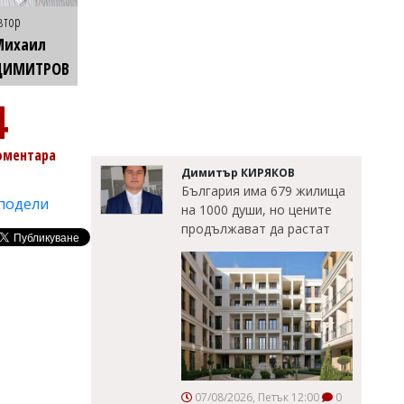
втор
Михаил
ДИМИТРОВ
4
оментара
Димитър КИРЯКОВ
България има 679 жилища
подели
на 1000 души, но цените
продължават да растат
07/08/2026, Петък 12:00
0