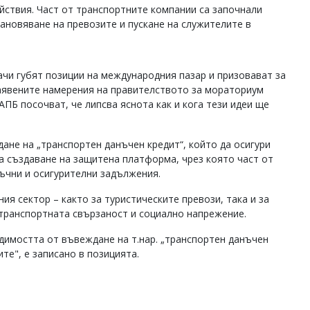
йствия. Част от транспортните компании са започнали
ановяване на превозите и пускане на служителите в
чи губят позиции на международния пазар и призовават за
заявените намерения на правителството за мораториум
АПБ посочват, че липсва яснота как и кога тези идеи ще
не на „транспортен данъчен кредит“, който да осигури
 създаване на защитена платформа, чрез която част от
нъчни и осигурителни задължения.
ия сектор – както за туристическите превози, така и за
 транспортната свързаност и социално напрежение.
димостта от въвеждане на т.нар. „транспортен данъчен
те", е записано в позицията.